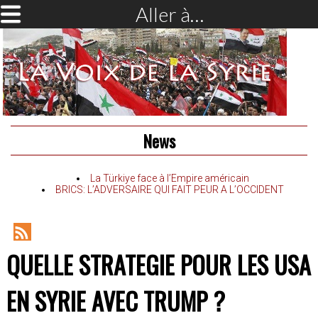
Aller à…
News
La Türkiye face à l’Empire américain
BRICS: L’ADVERSAIRE QUI FAIT PEUR A L’OCCIDENT
RSS
QUELLE STRATEGIE POUR LES USA
Feed
EN SYRIE AVEC TRUMP ?