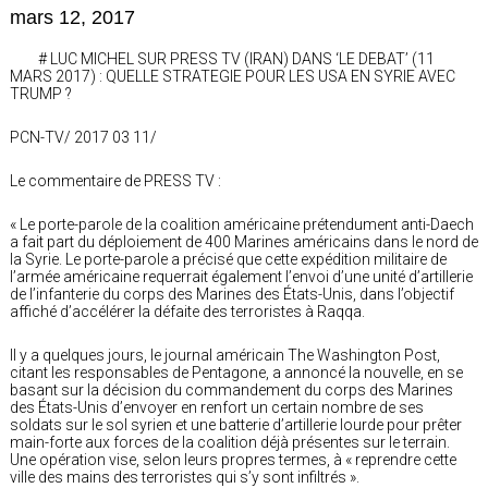
mars 12, 2017
# LUC MICHEL SUR PRESS TV (IRAN) DANS ‘LE DEBAT’ (11
MARS 2017) : QUELLE STRATEGIE POUR LES USA EN SYRIE AVEC
TRUMP ?
PCN-TV/ 2017 03 11/
Le commentaire de PRESS TV :
« Le porte-parole de la coalition américaine prétendument anti-Daech
a fait part du déploiement de 400 Marines américains dans le nord de
la Syrie. Le porte-parole a précisé que cette expédition militaire de
l’armée américaine requerrait également l’envoi d’une unité d’artillerie
de l’infanterie du corps des Marines des États-Unis, dans l’objectif
affiché d’accélérer la défaite des terroristes à Raqqa.
Il y a quelques jours, le journal américain The Washington Post,
citant les responsables de Pentagone, a annoncé la nouvelle, en se
basant sur la décision du commandement du corps des Marines
des États-Unis d’envoyer en renfort un certain nombre de ses
soldats sur le sol syrien et une batterie d’artillerie lourde pour prêter
main-forte aux forces de la coalition déjà présentes sur le terrain.
Une opération vise, selon leurs propres termes, à « reprendre cette
ville des mains des terroristes qui s’y sont infiltrés ».