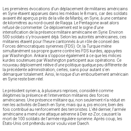
Les premières évocations d’un déplacement de militaires américains
en Syrie étaient apparues dans les médias le 8 mars, car des soldats
avaient été aperçus près de la ville de Manbij, en Syrie, à une centaine
de kilomètres au nord-ouest de Raqqa. Le Pentagone avait alors
refusé de commenter. Ce déploiement est le signe d’une
intensification de la présence militaire américaine en Syrie. Environ
500 soldats s’y trouvaient déjà. Selon les autorités américaines, ces
militaires étaient pour l’heure cantonnés à un rôle de conseil des
Forces démocratiques syriennes (FDS). Or, la Turquie mène
simultanément sa propre guerre contre les FDS kurdes, appuyées
par Washington. Ankara s’oppose également à ce que les milices
kurdes soutenues par Washington participent aux opérations. Ce
nouveau déploiement relève d’une politique quelque peu différente de
la précédente administration, certes, sans pour autant s’en
démarquer totalement. Ainsi, le risque d’un embourbement américain
en Syrie reste bien réel.
Le président syrien a, à plusieurs reprises, considéré comme
illégitimes la présence et l’intervention militaires des forces
américaines. Une présence militaire qui, non seulement n’a réduit en
rien les activités de Daech en Syrie, mais qui a, pis encore, bien des
fois contribué au renforcement des terroristes. L’été dernier, l’armée
américaine a mené une attaque aérienne à Deir ez-Zor, causant la
mort de 100 soldats de l’armée régulière syrienne. Après coup, les
États-Unis ont prétendu avoir voulu viser Daech.