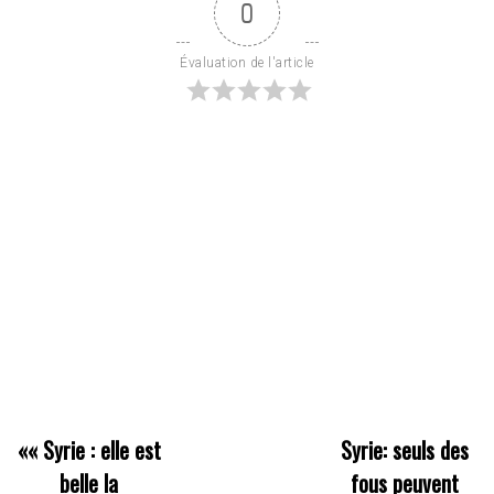
0
Évaluation de l'article
««
Syrie : elle est
Syrie: seuls des
belle la
fous peuvent