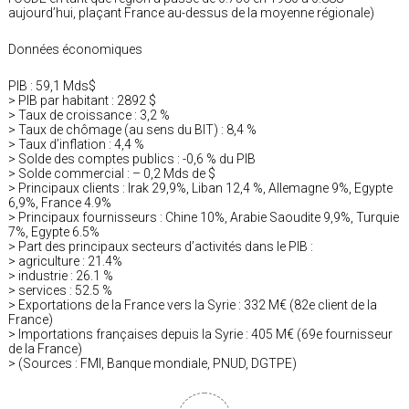
aujourd’hui, plaçant France au-dessus de la moyenne régionale)
Données économiques
PIB : 59,1 Mds$
> PIB par habitant : 2892 $
> Taux de croissance : 3,2 %
> Taux de chômage (au sens du BIT) : 8,4 %
> Taux d’inflation : 4,4 %
> Solde des comptes publics : -0,6 % du PIB
> Solde commercial : – 0,2 Mds de $
> Principaux clients : Irak 29,9%, Liban 12,4 %, Allemagne 9%, Egypte
6,9%, France 4.9%
> Principaux fournisseurs : Chine 10%, Arabie Saoudite 9,9%, Turquie
7%, Egypte 6.5%
> Part des principaux secteurs d’activités dans le PIB :
> agriculture : 21.4%
> industrie : 26.1 %
> services : 52.5 %
> Exportations de la France vers la Syrie : 332 M€ (82e client de la
France)
> Importations françaises depuis la Syrie : 405 M€ (69e fournisseur
de la France)
> (Sources : FMI, Banque mondiale, PNUD, DGTPE)