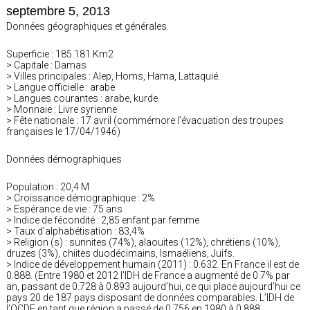
septembre 5, 2013
Données géographiques et générales.
Superficie : 185.181 Km2
> Capitale : Damas
> Villes principales : Alep, Homs, Hama, Lattaquié.
> Langue officielle : arabe
> Langues courantes : arabe, kurde.
> Monnaie : Livre syrienne
> Fête nationale : 17 avril (commémore l’évacuation des troupes
françaises le 17/04/1946)
Données démographiques
Population : 20,4 M
> Croissance démographique : 2%
> Espérance de vie : 75 ans
> Indice de fécondité : 2,85 enfant par femme
> Taux d’alphabétisation : 83,4%
> Religion (s) : sunnites (74%), alaouites (12%), chrétiens (10%),
druzes (3%), chiites duodécimains, Ismaéliens, Juifs.
> Indice de développement humain (2011) : 0.632. En France il est de
0.888. (Entre 1980 et 2012 l’IDH de France a augmenté de 0.7% par
an, passant de 0.728 à 0.893 aujourd’hui, ce qui place aujourd’hui ce
pays 20 de 187 pays disposant de données comparables. L’IDH de
l’OCDE en tant que région a passé de 0.756 en 1980 à 0.888