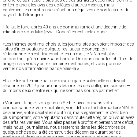
en témoignent les avis des collèges d’autres médias, mais
également les nombreuses réactions négatives de nos lecteurs du
pays et de l’étranger.»
Il fallait le faire, après 40 ans de communisme et une décennie de
«dictature» sous Miloševi?… Concrètement, cela donne:
«Les thèmes sont mal choisis, les journalistes se voient imposer des
listes d’interlocuteurs obligatoires, aucune conception
rédactionnelle n’est discernable, en un mot, le NIN n’est plus
aujourd’hui qu’un navire sans barreur. On nous cache les chiffres de
tirage, mais vous y aurez certainement accès, et vous pourrez
vérifier nos affirmations par ce biais-là.»
Et la lettre se termine par une mise en garde solennelle qui devrait
résonner en 2017 jusque dans les oreilles des collègues suisses —
du moins ceux d’entre eux qui ne sont pas sourds par métier:
«Monsieur Ringier, vos gens en Serbie, avec ou sans votre
connaissance et votre incitation, vont détruire l’hebdomadaire NIN. Si
cela arrive, votre capital en souffrira, mais également, et c’est bien
plus important, votre réputation dans toute cette région où vous avez
des affaires variées. Vous allez passer à profits et pertes votre déficit,
mais nous, journalistes, nous resterons dans les décombres de
quelque chose qui a été construit des décennies durant par de
meilleurs et de plus grands travailleurs que nous, et dont nous