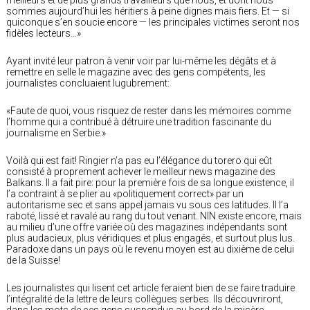
sommes aujourd’hui les héritiers à peine dignes mais fiers. Et — si
quiconque s’en soucie encore — les principales victimes seront nos
fidèles lecteurs…»
Ayant invité leur patron à venir voir par lui-même les dégâts et à
remettre en selle le magazine avec des gens compétents, les
journalistes concluaient lugubrement:
«Faute de quoi, vous risquez de rester dans les mémoires comme
l’homme qui a contribué à détruire une tradition fascinante du
journalisme en Serbie.»
Voilà qui est fait! Ringier n’a pas eu l’élégance du torero qui eût
consisté à proprement achever le meilleur news magazine des
Balkans. Il a fait pire: pour la première fois de sa longue existence, il
l’a contraint à se plier au «politiquement correct» par un
autoritarisme sec et sans appel jamais vu sous ces latitudes. Il l’a
raboté, lissé et ravalé au rang du tout venant. NIN existe encore, mais
au milieu d’une offre variée où des magazines indépendants sont
plus audacieux, plus véridiques et plus engagés, et surtout plus lus.
Paradoxe dans un pays où le revenu moyen est au dixième de celui
de la Suisse!
Les journalistes qui lisent cet article feraient bien de se faire traduire
l’intégralité de la lettre de leurs collègues serbes. Ils découvriront,
dans les mots de ces gens suspendus au bord de la misère