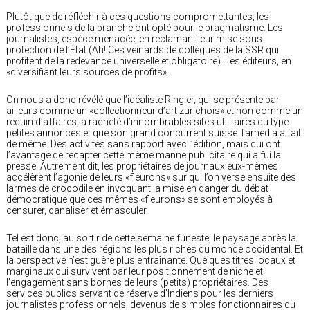
Plutôt que de réfléchir à ces questions compromettantes, les
professionnels de la branche ont opté pour le pragmatisme. Les
journalistes, espèce menacée, en réclamant leur mise sous
protection de l’État (Ah! Ces veinards de collègues de la SSR qui
profitent de la redevance universelle et obligatoire). Les éditeurs, en
«diversifiant leurs sources de profits».
On nous a donc révélé que l’idéaliste Ringier, qui se présente par
ailleurs comme un «collectionneur d’art zurichois» et non comme un
requin d’affaires, a racheté d’innombrables sites utilitaires du type
petites annonces et que son grand concurrent suisse Tamedia a fait
de même. Des activités sans rapport avec l’édition, mais qui ont
l’avantage de recapter cette même manne publicitaire qui a fui la
presse. Autrement dit, les propriétaires de journaux eux-mêmes
accélèrent l’agonie de leurs «fleurons» sur qui l’on verse ensuite des
larmes de crocodile en invoquant la mise en danger du débat
démocratique que ces mêmes «fleurons» se sont employés à
censurer, canaliser et émasculer.
Tel est donc, au sortir de cette semaine funeste, le paysage après la
bataille dans une des régions les plus riches du monde occidental. Et
la perspective n’est guère plus entraînante. Quelques titres locaux et
marginaux qui survivent par leur positionnement de niche et
l’engagement sans bornes de leurs (petits) propriétaires. Des
services publics servant de réserve d’Indiens pour les derniers
journalistes professionnels, devenus de simples fonctionnaires du