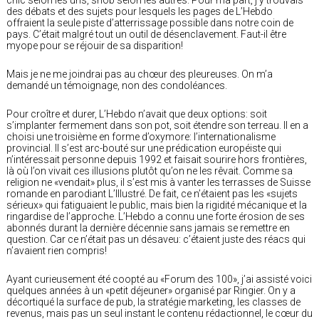
des débats et des sujets pour lesquels les pages de L’Hebdo
offraient la seule piste d’atterrissage possible dans notre coin de
pays. C’était malgré tout un outil de désenclavement. Faut-il être
myope pour se réjouir de sa disparition!
Mais je ne me joindrai pas au chœur des pleureuses. On m’a
demandé un témoignage, non des condoléances.
Pour croître et durer, L’Hebdo n’avait que deux options: soit
s’implanter fermement dans son pot, soit étendre son terreau. Il en a
choisi une troisième en forme d’oxymore: l’internationalisme
provincial. Il s’est arc-bouté sur une prédication européiste qui
n’intéressait personne depuis 1992 et faisait sourire hors frontières,
là où l’on vivait ces illusions plutôt qu’on ne les rêvait. Comme sa
religion ne «vendait» plus, il s’est mis à vanter les terrasses de Suisse
romande en parodiant L’Illustré. De fait, ce n’étaient pas les «sujets
sérieux» qui fatiguaient le public, mais bien la rigidité mécanique et la
ringardise de l’approche. L’Hebdo a connu une forte érosion de ses
abonnés durant la dernière décennie sans jamais se remettre en
question. Car ce n’était pas un désaveu: c’étaient juste des réacs qui
n’avaient rien compris!
Ayant curieusement été coopté au «Forum des 100», j’ai assisté voici
quelques années à un «petit déjeuner» organisé par Ringier. On y a
décortiqué la surface de pub, la stratégie marketing, les classes de
revenus, mais pas un seul instant le contenu rédactionnel, le cœur du