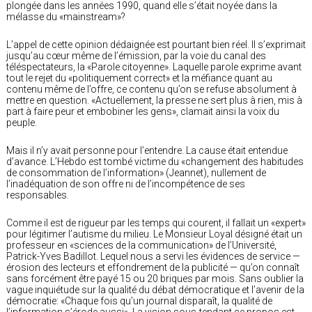
plongée dans les années 1990, quand elle s’était noyée dans la
mélasse du «mainstream»?
L’appel de cette opinion dédaignée est pourtant bien réel. Il s’exprimait
jusqu’au cœur même de l’émission, par la voie du canal des
téléspectateurs, la «Parole citoyenne». Laquelle parole exprime avant
tout le rejet du «politiquement correct» et la méfiance quant au
contenu même de l’offre, ce contenu qu’on se refuse absolument à
mettre en question. «Actuellement, la presse ne sert plus à rien, mis à
part à faire peur et embobiner les gens», clamait ainsi la voix du
peuple.
Mais il n’y avait personne pour l’entendre. La cause était entendue
d’avance. L’Hebdo est tombé victime du «changement des habitudes
de consommation de l’information» (Jeannet), nullement de
l’inadéquation de son offre ni de l’incompétence de ses
responsables.
Comme il est de rigueur par les temps qui courent, il fallait un «expert»
pour légitimer l’autisme du milieu. Le Monsieur Loyal désigné était un
professeur en «sciences de la communication» de l’Université,
Patrick-Yves Badillot. Lequel nous a servi les évidences de service —
érosion des lecteurs et effondrement de la publicité — qu’on connaît
sans forcément être payé 15 ou 20 briques par mois. Sans oublier la
vague inquiétude sur la qualité du débat démocratique et l’avenir de la
démocratie: «Chaque fois qu’un journal disparaît, la qualité de
l’information s’érode aussi». La vision sous-tendant ce propos est