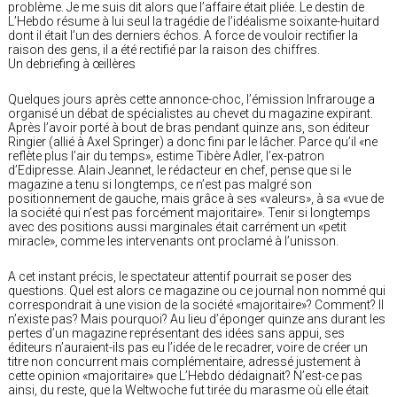
problème. Je me suis dit alors que l’affaire était pliée. Le destin de
L’Hebdo résume à lui seul la tragédie de l’idéalisme soixante-huitard
dont il était l’un des derniers échos. A force de vouloir rectifier la
raison des gens, il a été rectifié par la raison des chiffres.
Un debriefing à œillères
Quelques jours après cette annonce-choc, l’émission Infrarouge a
organisé un débat de spécialistes au chevet du magazine expirant.
Après l’avoir porté à bout de bras pendant quinze ans, son éditeur
Ringier (allié à Axel Springer) a donc fini par le lâcher. Parce qu’il «ne
reflète plus l’air du temps», estime Tibère Adler, l’ex-patron
d’Edipresse. Alain Jeannet, le rédacteur en chef, pense que si le
magazine a tenu si longtemps, ce n’est pas malgré son
positionnement de gauche, mais grâce à ses «valeurs», à sa «vue de
la société qui n’est pas forcément majoritaire». Tenir si longtemps
avec des positions aussi marginales était carrément un «petit
miracle», comme les intervenants ont proclamé à l’unisson.
A cet instant précis, le spectateur attentif pourrait se poser des
questions. Quel est alors ce magazine ou ce journal non nommé qui
correspondrait à une vision de la société «majoritaire»? Comment? Il
n’existe pas? Mais pourquoi? Au lieu d’éponger quinze ans durant les
pertes d’un magazine représentant des idées sans appui, ses
éditeurs n’auraient-ils pas eu l’idée de le recadrer, voire de créer un
titre non concurrent mais complémentaire, adressé justement à
cette opinion «majoritaire» que L’Hebdo dédaignait? N’est-ce pas
ainsi, du reste, que la Weltwoche fut tirée du marasme où elle était