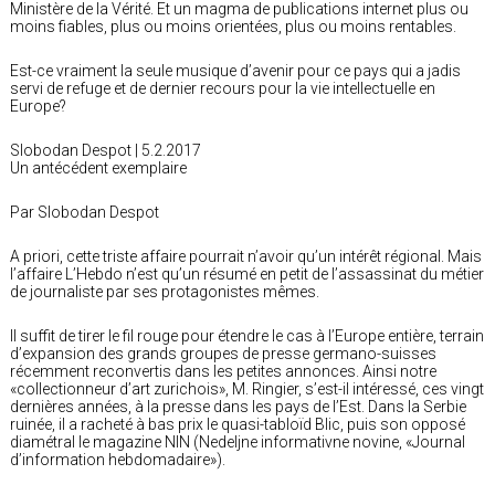
Ministère de la Vérité. Et un magma de publications internet plus ou
moins fiables, plus ou moins orientées, plus ou moins rentables.
Est-ce vraiment la seule musique d’avenir pour ce pays qui a jadis
servi de refuge et de dernier recours pour la vie intellectuelle en
Europe?
Slobodan Despot | 5.2.2017
Un antécédent exemplaire
Par Slobodan Despot
A priori, cette triste affaire pourrait n’avoir qu’un intérêt régional. Mais
l’affaire L’Hebdo n’est qu’un résumé en petit de l’assassinat du métier
de journaliste par ses protagonistes mêmes.
Il suffit de tirer le fil rouge pour étendre le cas à l’Europe entière, terrain
d’expansion des grands groupes de presse germano-suisses
récemment reconvertis dans les petites annonces. Ainsi notre
«collectionneur d’art zurichois», M. Ringier, s’est-il intéressé, ces vingt
dernières années, à la presse dans les pays de l’Est. Dans la Serbie
ruinée, il a racheté à bas prix le quasi-tabloïd Blic, puis son opposé
diamétral le magazine NIN (Nedeljne informativne novine, «Journal
d’information hebdomadaire»).