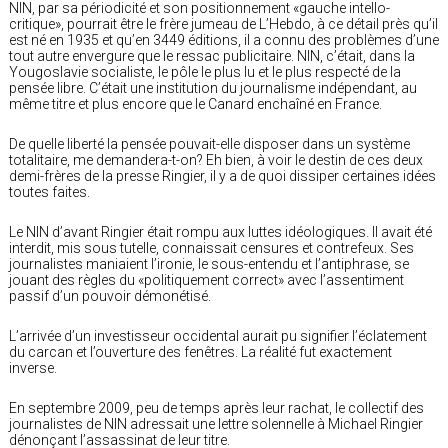
NIN, par sa périodicité et son positionnement «gauche intello-
critique», pourrait être le frère jumeau de L’Hebdo, à ce détail près qu’il
est né en 1935 et qu’en 3449 éditions, il a connu des problèmes d’une
tout autre envergure que le ressac publicitaire. NIN, c’était, dans la
Yougoslavie socialiste, le pôle le plus lu et le plus respecté de la
pensée libre. C’était une institution du journalisme indépendant, au
même titre et plus encore que le Canard enchaîné en France.
De quelle liberté la pensée pouvait-elle disposer dans un système
totalitaire, me demandera-t-on? Eh bien, à voir le destin de ces deux
demi-frères de la presse Ringier, il y a de quoi dissiper certaines idées
toutes faites.
Le NIN d’avant Ringier était rompu aux luttes idéologiques. Il avait été
interdit, mis sous tutelle, connaissait censures et contrefeux. Ses
journalistes maniaient l’ironie, le sous-entendu et l’antiphrase, se
jouant des règles du «politiquement correct» avec l’assentiment
passif d’un pouvoir démonétisé.
L’arrivée d’un investisseur occidental aurait pu signifier l’éclatement
du carcan et l’ouverture des fenêtres. La réalité fut exactement
inverse.
En septembre 2009, peu de temps après leur rachat, le collectif des
journalistes de NIN adressait une lettre solennelle à Michael Ringier
dénonçant l’assassinat de leur titre.