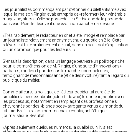
Les journalistes commençaient par s’étonner du dilettantisme avec
lequel la maison Ringier avait entrepris de «réformer» leur vénérable
magazine, alors qu’elle ne possédait en Serbie que de la presse de
caniveau. Puis ils décrivent une évolution cauchemardesque.
«Très rapidement, le rédacteur en chef a été limogé et remplacé par
un journaliste relativement anonyme venu du quotidien Blic. Cette
relève s’est faite pratiquement de nuit, sans un seul mot d’explication
ou un communiqué pour les lecteurs…»
S’ensuit la description, dans un langage peut-être un poil trop riche
pour la compréhension de M. Ringier, d’une suite d’«innovations»
barbares, mufles et par-dessus le marché incompétentes,
témoignant de méconnaissance (et de désinvolture) tant à l’égard du
public que du métier.
Comme ailleurs, la politique de l’éditeur occidental aura été de
simplifier la pensée, abrutir («dumb down») le contenu, «optimiser»
les processus, notamment en remplaçant des professionnels
chevronnés par des «blancs becs» arrogants venus du monde du
tabloïd. Bref, la raison commerciale remplaçant l’éthique
journalistique. Résultat:
«Après seulement quelques numéros, la qualité du NIN s’est
effondrée au niveau le plus bas de ces dernières décennies, comme