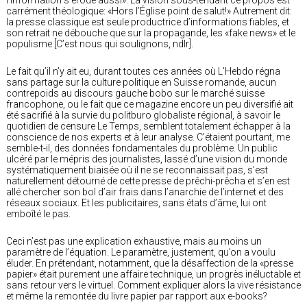
carrément théologique: «Hors l’Église point de salut!» Autrement dit:
la presse classique est seule productrice d’informations fiables, et
son retrait ne débouche que sur la propagande, les «fake news» et le
populisme [C’est nous qui soulignons, ndlr].
Le fait qu’il n’y ait eu, durant toutes ces années où L’Hebdo régna
sans partage sur la culture politique en Suisse romande, aucun
contrepoids au discours gauche bobo sur le marché suisse
francophone, ou le fait que ce magazine encore un peu diversifié ait
été sacrifié à la survie du politburo globaliste régional, à savoir le
quotidien de censure Le Temps, semblent totalement échapper à la
conscience de nos experts et à leur analyse. C’étaient pourtant, me
semble-t-il, des données fondamentales du problème. Un public
ulcéré par le mépris des journalistes, lassé d’une vision du monde
systématiquement biaisée où il ne se reconnaissait pas, s’est
naturellement détourné de cette presse de prêchi-prêcha et s’en est
allé chercher son bol d’air frais dans l’anarchie de l’internet et des
réseaux sociaux. Et les publicitaires, sans états d’âme, lui ont
emboîté le pas.
Ceci n’est pas une explication exhaustive, mais au moins un
paramètre de l’équation. Le paramètre, justement, qu’on a voulu
éluder. En prétendant, notamment, que la désaffection de la «presse
papier» était purement une affaire technique, un progrès inéluctable et
sans retour vers le virtuel. Comment expliquer alors la vive résistance
et même la remontée du livre papier par rapport aux e-books?