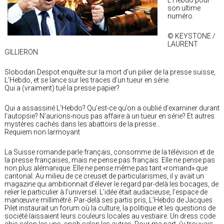
son ultime
numéro.
© KEYSTONE /
LAURENT
GILLIERON
Slobodan Despot enquête sur la mort d’un pilier de la presse suisse,
L’Hebdo, et se lance sur les traces d’un tueur en série.
Qui a (vraiment) tué la presse papier?
Qui a assassiné L’Hebdo? Qu’est-ce qu’on a oublié d’examiner durant
l’autopsie? N’aurions-nous pas affaire à un tueur en série? Et autres
mystères cachés dans les abattoirs de la presse…
Requiem non larmoyant
La Suisse romande parle français, consomme de la télévision et de
la presse françaises, mais ne pense pas français. Elle ne pense pas
non plus alémanique. Elle ne pense même pas tant «romand» que
cantonal. Au milieu de ce creuset de particularismes, il y avait un
magazine qui ambitionnait d’élever le regard par-delà les bocages, de
relier le particulier à l’universel. L’idée était audacieuse, l’espace de
manœuvre millimétré. Par-delà ses partis pris, L’Hebdo de Jacques
Pilet instaurait un forum où la culture, la politique et les questions de
société laissaient leurs couleurs locales au vestiaire. Un dress code
chic selon les uns, snob selon les autres. Pour ma part, j’y trouvais