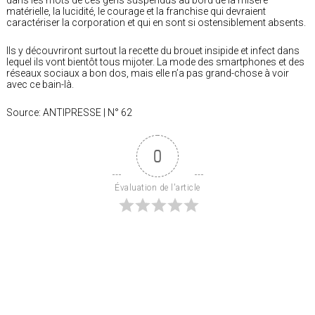
matérielle, la lucidité, le courage et la franchise qui devraient
caractériser la corporation et qui en sont si ostensiblement absents.
Ils y découvriront surtout la recette du brouet insipide et infect dans
lequel ils vont bientôt tous mijoter. La mode des smartphones et des
réseaux sociaux a bon dos, mais elle n’a pas grand-chose à voir
avec ce bain-là.
Source: ANTIPRESSE | N° 62
0
Évaluation de l'article