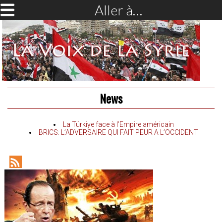
Aller à…
News
La Türkiye face à l’Empire américain
BRICS: L’ADVERSAIRE QUI FAIT PEUR A L’OCCIDENT
RSS
Feed