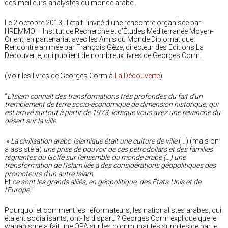
des meilleurs analystes du monde arabe…
Le 2 octobre 2013, il était l’invité d’une rencontre organisée par
l’IREMMO – Institut de Recherche et d’Études Méditerranée Moyen-
Orient, en partenariat avec les Amis du Monde Diplomatique.
Rencontre animée par François Gèze, directeur des Editions La
Découverte, qui publient de nombreux livres de Georges Corm.
(Voir les livres de Georges Corm à
La Découverte
)
“
L’Islam connaît des transformations très profondes du fait d’un
tremblement de terre socio-économique de dimension historique, qui
est arrivé surtout à partir de 1973, lorsque vous avez une revanche du
désert sur la ville
.
»
La civilisation arabo-islamique était une culture de ville
(…) (mais on
a assisté à)
une prise de pouvoir de ces pétrodollars et des familles
régnantes du Golfe sur l’ensemble du monde arabe (…) une
transformation de l’Islam liée à des considérations géopolitiques des
promoteurs d’un autre Islam.
Et
ce sont les grands alliés, en géopolitique, des États-Unis et de
l’Europe.
”
Pourquoi et comment les réformateurs, les nationalistes arabes, qui
étaient socialisants, ont-ils disparu ? Georges Corm explique que le
wahabisme a fait une OPA sur les communautés sunnites de par le