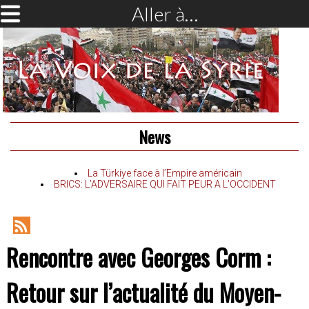
Aller à…
News
La Türkiye face à l’Empire américain
BRICS: L’ADVERSAIRE QUI FAIT PEUR A L’OCCIDENT
RSS
Rencontre avec Georges Corm :
Feed
Retour sur l’actualité du Moyen-