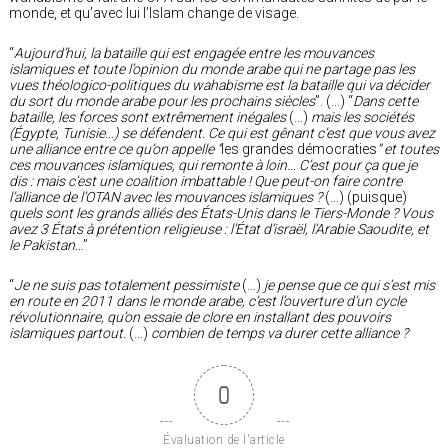
monde, et qu’avec lui l’Islam change de visage.
“
Aujourd’hui, la bataille qui est engagée entre les mouvances
islamiques et toute l’opinion du monde arabe qui ne partage pas les
vues théologico-politiques du wahabisme est la bataille qui va décider
du sort du monde arabe pour les prochains siècles
”. (…) “
Dans cette
bataille, les forces sont extrêmement inégales
(…)
mais les sociétés
(Égypte, Tunisie…) se défendent. Ce qui est gênant c’est que vous avez
une alliance entre ce qu’on appelle “
les grandes démocraties
” et toutes
ces mouvances islamiques, qui remonte à loin… C’est pour ça que je
dis : mais c’est une coalition imbattable ! Que peut-on faire contre
l’alliance de l’OTAN avec les mouvances islamiques ?
(…) (puisque)
quels sont les grands alliés des États-Unis dans le Tiers-Monde ? Vous
avez 3 États à prétention religieuse : l’État d’i
sraël, l’Arabie Saoudite, et
le Pakistan..
.”
“
Je ne suis pas totalement pessimiste
(…)
je pense que ce qui s’est mis
en route en 2011 dans le monde arabe, c’est l’ouverture d’un cycle
révolutionnaire, qu’on essaie de clore en installant des pouvoirs
islamiques partout.
(…)
combien de temps va durer cette alliance ?
0
Évaluation de l'article