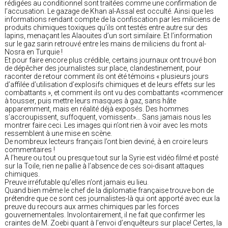
rédigées au conditionnel sont traitées comme une confirmation de
l’accusation. Le gazage de Khan al-Assal est occulté. Ainsi que les
informations rendant compte de la confiscation par les miliciens de
produits chimiques toxiques qu’ils ont testés entre autre sur des
lapins, menaçant les Alaouites d’un sort similaire. Et l’information
sur le gaz sarin retrouvé entre les mains de miliciens du front al-
Nosra en Turquie !
Et pour faire encore plus crédible, certains journaux ont trouvé bon
de dépêcher des journalistes sur place, clandestinement, pour
raconter de retour comment ils ont été témoins « plusieurs jours
d’affilée d’utilisation d’explosifs chimiques et de leurs effets sur les
combattants », et comment ils ont vu des combattants «commencer
à tousser, puis mettre leurs masques à gaz, sans hâte
apparemment, mais en réalité déjà exposés. Des hommes
s’accroupissent, suffoquent, vomissent»… Sans jamais nous les
montrer faire ceci. Les images qui n’ont rien à voir avec les mots
ressemblent à une mise en scène.
De nombreux lecteurs français l’ont bien deviné, à en croire leurs
commentaires !
A l’heure ou tout ou presque tout sur la Syrie est vidéo filmé et posté
sur la Toile, rien ne pallie à l’absence de ces soi-disant attaques
chimiques.
Preuve irréfutable qu’elles n’ont jamais eu lieu.
Quand bien même le chef de la diplomatie française trouve bon de
prétendre que ce sont ces journalistes-là qui ont apporté avec eux la
preuve du recours aux armes chimiques par les forces
gouvernementales. Involontairement, il ne fait que confirmer les
craintes de M. Zoebi quant à l’envoi d’enquêteurs sur place! Certes, la