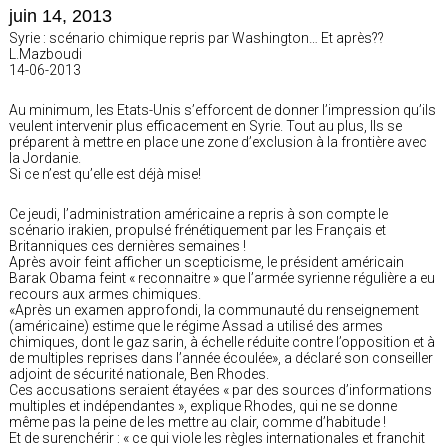
juin 14, 2013
Syrie : scénario chimique repris par Washington… Et après??
L.Mazboudi
14-06-2013
Au minimum, les Etats-Unis s’efforcent de donner l’impression qu’ils
veulent intervenir plus efficacement en Syrie. Tout au plus, Ils se
préparent à mettre en place une zone d’exclusion à la frontière avec
la Jordanie.
Si ce n’est qu’elle est déjà mise!
Ce jeudi, l’administration américaine a repris à son compte le
scénario irakien, propulsé frénétiquement par les Français et
Britanniques ces dernières semaines !
Après avoir feint afficher un scepticisme, le président américain
Barak Obama feint « reconnaitre » que l’armée syrienne régulière a eu
recours aux armes chimiques.
«Après un examen approfondi, la communauté du renseignement
(américaine) estime que le régime Assad a utilisé des armes
chimiques, dont le gaz sarin, à échelle réduite contre l’opposition et à
de multiples reprises dans l’année écoulée», a déclaré son conseiller
adjoint de sécurité nationale, Ben Rhodes.
Ces accusations seraient étayées « par des sources d’informations
multiples et indépendantes », explique Rhodes, qui ne se donne
même pas la peine de les mettre au clair, comme d’habitude !
Et de surenchérir : « ce qui viole les règles internationales et franchit