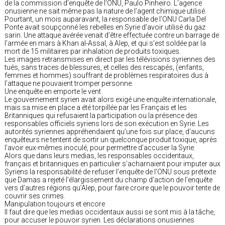
de la commission d’enquête de l’ONU, Paulo Pinheiro. L’agence
onusienne ne sait même pas la nature de l’agent chimique utilisé.
Pourtant, un mois auparavant, la responsable de l’ONU Carla Del
Ponte avait soupçonné les rebelles en Syrie d’avoir utilisé du gaz
sarin. Une attaque avérée venait d’être effectuée contre un barrage de
l’armée en mars à Khan al-Assal, à Alep, et qui s’est soldée par la
mort de 15 militaires par inhalation de produits toxiques.
Les images retransmises en direct par les télévisions syriennes des
tués, sans traces de blessures, et celles des rescapés, (enfants,
femmes et hommes) souffrant de problèmes respiratoires dus à
l’attaque ne pouvaient tromper personne.
Une enquête en emporte le vent
Le gouvernement syrien avait alors exigé une enquête internationale,
mais sa mise en place a été torpillée par les Français et les
Britanniques qui refusaient la participation ou la présence des
responsables officiels syriens lors de son exécution en Syrie. Les
autorités syriennes appréhendaient qu’une fois sur place, d’aucuns
enquêteurs ne tentent de sortir un quelconque produit toxique, après
l’avoir eux-mêmes inoculé, pour permettre d’accuser la Syrie.
Alors que dans leurs medias, les responsables occidentaux,
français et britanniques en particulier s’acharnaient pour imputer aux
Syriens la responsabilité de refuser l’enquête de l’ONU sous prétexte
que Damas a rejeté l’élargissement du champ d’action de l’enquête
vers d’autres régions qu’Alep, pour faire croire que le pouvoir tente de
couvrir ses crimes.
Manipulation toujours et encore
Il faut dire que les medias occidentaux aussi se sont mis à la tâche,
pour accuser le pouvoir syrien. Les déclarations onusiennes