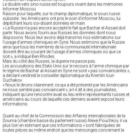
Le double veto sino-russe est toujours vivant dans les mémoires
Informer Moscou
Raison pour laquelle, sur le champ diplomatique, le souci russe
subsiste : les Américains ont pris le soin d’informer Moscou, lui
dépêchant leurs soi-disant données en main.
« La Russie n’a pas encore accepté le fait que Bachar el-Assad doit
partir. Nous avons fourni aux Russes les données dont nous
disposons. Nous leur avons déjà transmis nos estimations sur
l’usage d’armes chimiques en Syrie. Nous estimons que la Russie
ainsi que tous les membres de la communauté internationale
doivent être au courant de l’usage d’armes chimiques où que ce
soit », a indiqué Ben Rhodes.
Mais du côté des Russes, la duperie ne passe pas.
Les accusations des Etats-Unis sur le recours à l’arme chimique par
le régime de Bachar al-Assad en Syrie ne sont « pas convaincantes »,
a déclaré vendredi le conseiller diplomatique du Kremlin Iouri
Ouchakov.
« Nous le dirons clairement: ce qui a été présenté par les Américains
ne nous semble pas convaincant », a-t-il dit à des journalistes,
indiquant qu’une rencontre avait eu lieu entre représentants russes et
américains au cours de laquelle ces derniers avaient exposé leurs
informations.
Quant au chef de la Commission des Affaires internationales de la
Douma (chambre basse du parlement russe) Alexeï Pouchkov, il va
plus loin en estimant que ces informations « sont fabriquées de
toutes pièces au même endroit que les mensonges concernant la