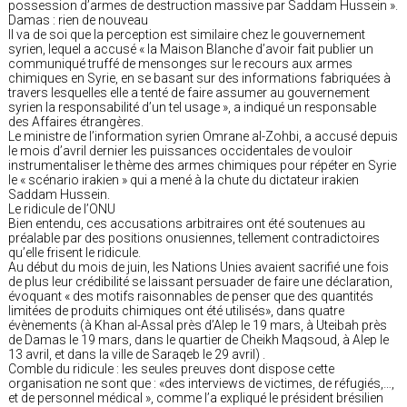
possession d’armes de destruction massive par Saddam Hussein ».
Damas : rien de nouveau
Il va de soi que la perception est similaire chez le gouvernement
syrien, lequel a accusé « la Maison Blanche d’avoir fait publier un
communiqué truffé de mensonges sur le recours aux armes
chimiques en Syrie, en se basant sur des informations fabriquées à
travers lesquelles elle a tenté de faire assumer au gouvernement
syrien la responsabilité d’un tel usage », a indiqué un responsable
des Affaires étrangères.
Le ministre de l’information syrien Omrane al-Zohbi, a accusé depuis
le mois d’avril dernier les puissances occidentales de vouloir
instrumentaliser le thème des armes chimiques pour répéter en Syrie
le « scénario irakien » qui a mené à la chute du dictateur irakien
Saddam Hussein.
Le ridicule de l’ONU
Bien entendu, ces accusations arbitraires ont été soutenues au
préalable par des positions onusiennes, tellement contradictoires
qu’elle frisent le ridicule.
Au début du mois de juin, les Nations Unies avaient sacrifié une fois
de plus leur crédibilité se laissant persuader de faire une déclaration,
évoquant « des motifs raisonnables de penser que des quantités
limitées de produits chimiques ont été utilisés», dans quatre
évènements (à Khan al-Assal près d’Alep le 19 mars, à Uteibah près
de Damas le 19 mars, dans le quartier de Cheikh Maqsoud, à Alep le
13 avril, et dans la ville de Saraqeb le 29 avril) .
Comble du ridicule : les seules preuves dont dispose cette
organisation ne sont que : «des interviews de victimes, de réfugiés,…,
et de personnel médical », comme l’a expliqué le président brésilien