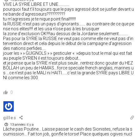
VIVE LA SYRIE LIBRE ET UNIE…………
pourquoi faut t’il toujours que le pays agressé doit se jusfier devant u
ne bande d’agresseurs??????????
tu m’agresses je te nique point final!!!!!!!
la RUSSIE n’est pas un pays d’ignorants……. au contraire de ce que pe
nse nos elites!!!! et les usa n’ose pas à les brusquer
la zone d’exclusion OK!!!!au dessus de la Jordanie seulement……….
Pas pour la SYRIE la RUSSIE ne veut pas comme elle ne veut pas d’in
tervention direct et cela depuis le début de la campagne d’agression
des nations perfides….
jouer les » » GUIGNOLS » » gesticuler « »depuis tout le mal qui est fait
au peuple SYRIEN il est toujours debout…
et je pense que la SYRIE n’est plus seule…rentrez donc gouter du HEZ
BOLLAH un peu de HAMAS…force speciale french anglais, marines u
s …ce n’est pas le MALI ni HAITI……c’est la grande SYRIE pays LIBRE U
NI comme les 300
0
gilles
13 années il y a
Lâche pas Poutine… Laisse passer le cash des Sionistes, refuse la s
oumission… Fait ton job, gonfle le torse! Place quelques ogives nucl