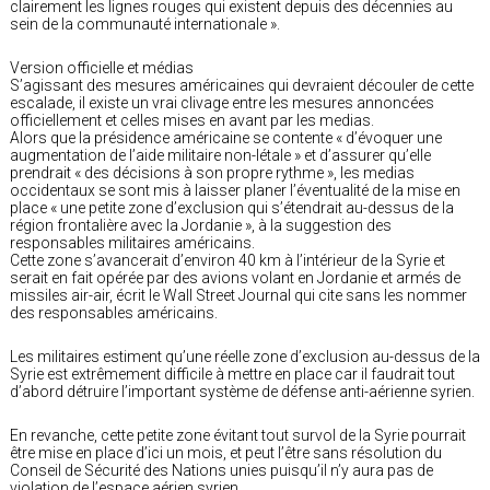
clairement les lignes rouges qui existent depuis des décennies au
sein de la communauté internationale ».
Version officielle et médias
S’agissant des mesures américaines qui devraient découler de cette
escalade, il existe un vrai clivage entre les mesures annoncées
officiellement et celles mises en avant par les medias.
Alors que la présidence américaine se contente « d’évoquer une
augmentation de l’aide militaire non-létale » et d’assurer qu’elle
prendrait « des décisions à son propre rythme », les medias
occidentaux se sont mis à laisser planer l’éventualité de la mise en
place « une petite zone d’exclusion qui s’étendrait au-dessus de la
région frontalière avec la Jordanie », à la suggestion des
responsables militaires américains.
Cette zone s’avancerait d’environ 40 km à l’intérieur de la Syrie et
serait en fait opérée par des avions volant en Jordanie et armés de
missiles air-air, écrit le Wall Street Journal qui cite sans les nommer
des responsables américains.
Les militaires estiment qu’une réelle zone d’exclusion au-dessus de la
Syrie est extrêmement difficile à mettre en place car il faudrait tout
d’abord détruire l’important système de défense anti-aérienne syrien.
En revanche, cette petite zone évitant tout survol de la Syrie pourrait
être mise en place d’ici un mois, et peut l’être sans résolution du
Conseil de Sécurité des Nations unies puisqu’il n’y aura pas de
violation de l’espace aérien syrien.