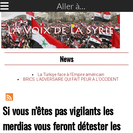
Aller à…
News
La Türkiye face à l’Empire américain
BRICS: L’ADVERSAIRE QUI FAIT PEUR A L’OCCIDENT
RSS
Si vous n’êtes pas vigilants les
Feed
merdias vous feront détester les