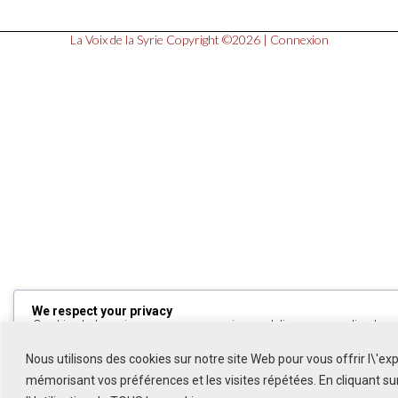
La Voix de la Syrie
Copyright ©2026 |
Connexion
We respect your privacy
Cookies help us improve your experience, deliver personalized cont
can choose which cookies to allow by clicking
Customize
. Click
All
to decline non-essential cookies.
Nous utilisons des cookies sur notre site Web pour vous offrir l\'ex
mémorisant vos préférences et les visites répétées. En cliquant s