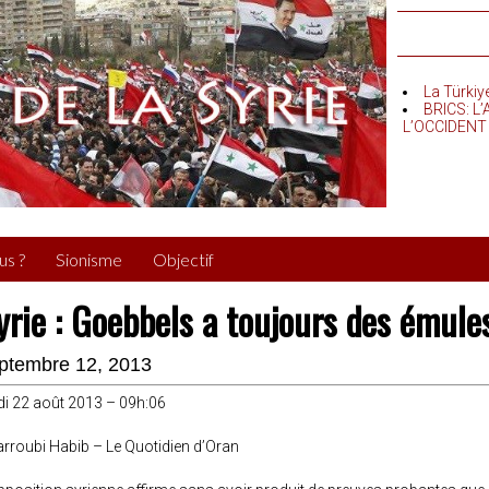
La Türkiy
BRICS: L
L’OCCIDENT
us ?
Sionisme
Objectif
yrie : Goebbels a toujours des émule
ptembre 12, 2013
di 22 août 2013 – 09h:06
rroubi Habib – Le Quotidien d’Oran