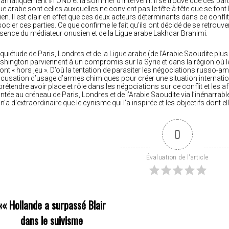
ramatiquement » l’ONU et la sommer d’intervenir. Il se trouve que ces part
ue arabe sont celles auxquelles ne convient pas le tête-à-tête que se font
ien. Il est clair en effet que ces deux acteurs déterminants dans ce conflit
ocier ces parties. Ce que confirme le fait qu’ils ont décidé de se retrou
sence du médiateur onusien et de la Ligue arabe Lakhdar Brahimi.
nquiétude de Paris, Londres et de la Ligue arabe (de l’Arabie Saoudite p
hington parviennent à un compromis sur la Syrie et dans la région où le
ont « hors jeu ». D’où la tentation de parasiter les négociations russo-
ccusation d’usage d’armes chimiques pour créer une situation international
prétendre avoir place et rôle dans les négociations sur ce conflit et les af
tée au créneau de Paris, Londres et de l’Arabie Saoudite via l’inénarrabl
 n’a d’extraordinaire que le cynisme qui l’a inspirée et les objectifs dont el
0
Évaluation de l'article
««
Hollande a surpassé Blair
dans le suivisme