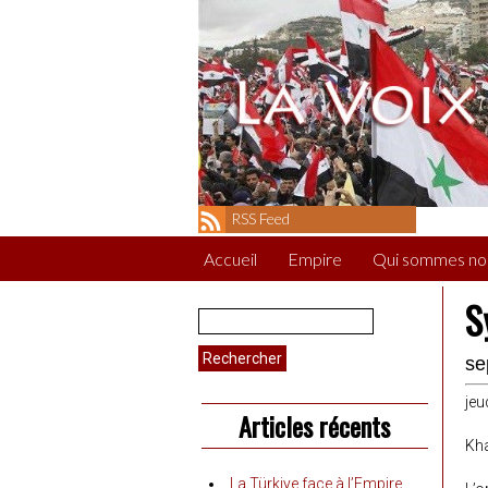
RSS Feed
Accueil
Empire
Qui sommes no
S
Rechercher :
se
jeu
Articles récents
Kha
La Türkiye face à l’Empire