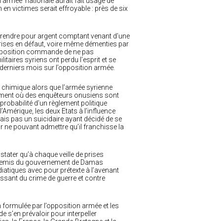
’armée nationale aurait fait usage de
 victimes serait effroyable : près de six
a prendre pour argent comptant venant d’une
 prises en défaut, voire même démenties par
 opposition commande de ne pas
itaires syriens ont perdu l’esprit et se
s derniers mois sur l’opposition armée.
rme chimique alors que l’armée syrienne
moment où des enquêteurs onusiens sont
 probabilité d’un règlement politique
’Amérique, les deux Etats à l’influence
is pas un suicidaire ayant décidé de se
car ne pouvant admettre qu’il franchisse la
stater qu’à chaque veille de prises
s ennemis du gouvernement de Damas
tiques avec pour prétexte à l’avenant
ssant du crime de guerre et contre
n formulée par l’opposition armée et les
e s’en prévaloir pour interpeller