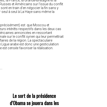
ies, la France, la Grande-Bretagne et la
 Russes et Américains sur l’issue du conflit
 sont en train d’en négocier la fin sans y
ver seul à seul à La Haye sans même la
lus précisément) est que Moscou et
urs intérêts respectifs dans les deux cas
américaines annoncées en ressortant
e sur le conflit syrien qui leur permettrait
faires de la région. La spectaculaire
e Ligue arabe est donc une gesticulation
le est censée favoriser la réalisation.
Le sort de la présidence
d’Obama se jouera dans les