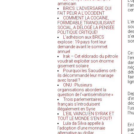
L’o
américain
l’a
BRICS: L’ADVERSAIRE QUI
cen
FAIT PEUR A L’OCCIDENT
COMMENT LA COCAÏNE,
L’é
FORMIDABLE TRANQUILISANT
sou
SOCIAL, A DÉLOGÉ LA PENSÉE
des
POLITIQUE CRITIQUE!
s’e
L’adhésion aux BRICS
son
explose : 19 pays font leur
demande avant le sommet
annuel
Ce 
Irak – Cet eldorado du pétrole
l’e
voudrait exploiter son énorme
dan
gisement solaire
nég
Pourquoi les Saoudiens ont-
dét
ils décommandé leur mariage
fai
avec Israël ?
lig
ONU : Plusieurs
organisations abordent la
Dep
question de l’«antisémitisme »
d’i
Trois parlementaires
déc
français s’introduisent
l’u
illégalement en Syrie
l’h
L’EIIL VAINCU EN SYRAK ET
TOUT LE MONDE S’EN FOUT!
Lula da Silva appelle à
En 
l’adoption d’une monnaie
par
alternative au dollar