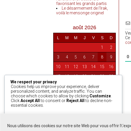
favorisant les grands partis
Le désarmement de l’Irak,
voilà le mensonge originel
août 2026
Ve
L
M
M
J
V
S
D
Ce 
co
1
2
0
3
4
5
6
7
8
9
10
11
12
13
14
15
16
17
18
19
20
21
22
23
We respect your privacy
24
25
26
27
28
29
30
Cookies help us improve your experience, deliver
personalized content, and analyze traffic. You can
31
choose which cookies to allow by clicking
Customize
.
Click
Accept All
to consent or
Reject All
to decline non-
essential cookies.
« Avr
Customize
Reject All
Accept All
Nous utilisons des cookies sur notre site Web pour vous offrir l\'ex
Powered by