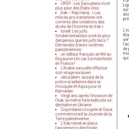
« d
OPEP : Les Saoudiens n’ont
Lig
plus peur des États-Unis
syr
Irak – Naji Haraj : « Les
ass
milices pro-iraniennes ont
pré
commis des violations des
droits de l’homme en Irak »
L’i
Israël: Les juifs
Was
fondamentalistes sont-ils plus
ser
dangereux que les juifs laïcs ?
l’a
Demandez à leurs victimes
de 
palestiniennes
mon
un éditeur français arrêté au
qui
Royaume-Uni car il a manifesté
en France !
L’Arabie saoudite effectue
son virage eurasien
Jérusalem: assaut de la
police israélienne dans la
mosquée Al-Aqsa pour le
Ramadan
Vingt ans après l’invasion de
l’Irak, la même furie belliciste se
déchaîne en Ukraine
Cisjordanie occupée et Gaza
commémorent la Journée de la
Terre palestinienne
L’Irak remet en place
l’ancienne loi électorale