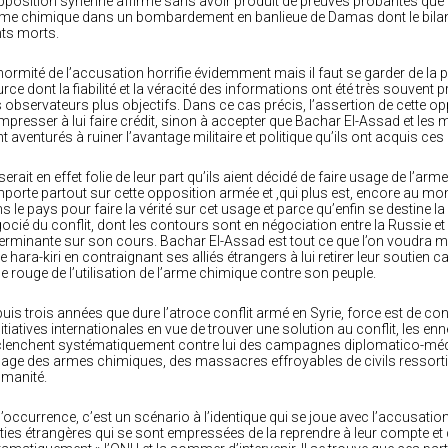
pposition syrienne affirme sans avoir produit de preuves probantes que l
rme chimique dans un bombardement en banlieue de Damas dont le bilan en
ts morts.
normité de l’accusation horrifie évidemment mais il faut se garder de l
rce dont la fiabilité et la véracité des informations ont été très souvent
 observateurs plus objectifs. Dans ce cas précis, l’assertion de cette
mpresser à lui faire crédit, sinon à accepter que Bachar El-Assad et les mil
t aventurés à ruiner l’avantage militaire et politique qu’ils ont acquis ce
serait en effet folie de leur part qu’ils aient décidé de faire usage de l’a
mporte partout sur cette opposition armée et ,qui plus est, encore au 
s le pays pour faire la vérité sur cet usage et parce qu’enfin se destine la
ocié du conflit, dont les contours sont en négociation entre la Russie et l
erminante sur son cours. Bachar El-Assad est tout ce que l’on voudra ma
re hara-kiri en contraignant ses alliés étrangers à lui retirer leur soutien 
ne rouge de l’utilisation de l’arme chimique contre son peuple.
uis trois années que dure l’atroce conflit armé en Syrie, force est de con
nitiatives internationales en vue de trouver une solution au conflit, le
lenchent systématiquement contre lui des campagnes diplomatico-média
sage des armes chimiques, des massacres effroyables de civils ressorti
umanité.
l’occurrence, c’est un scénario à l’identique qui se joue avec l’accusatio
ties étrangères qui se sont empressées de la reprendre à leur compte et d