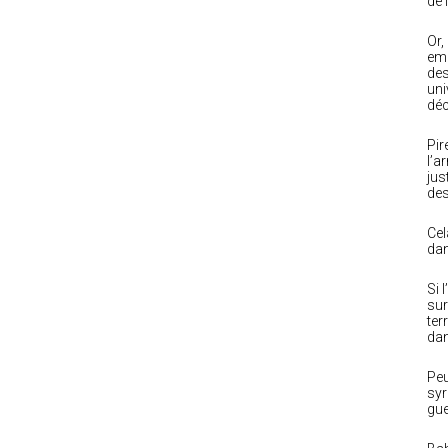
de 
Or,
emb
des
uni
déc
Pir
l’a
jus
des
Cel
dan
Si 
sur
ter
dan
Peu
syr
gue