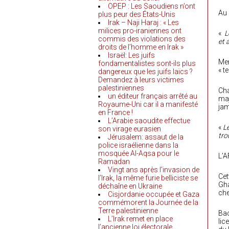
OPEP : Les Saoudiens n’ont
Au 
plus peur des États-Unis
Irak – Naji Haraj : « Les
milices pro-iraniennes ont
«
L
commis des violations des
et 
droits de l’homme en Irak »
Israël: Les juifs
Mem
fondamentalistes sont-ils plus
« t
dangereux que les juifs laïcs ?
Demandez à leurs victimes
palestiniennes
Cha
un éditeur français arrêté au
maj
Royaume-Uni car il a manifesté
jam
en France !
L’Arabie saoudite effectue
«
Le
son virage eurasien
tro
Jérusalem: assaut de la
police israélienne dans la
mosquée Al-Aqsa pour le
L’A
Ramadan
Vingt ans après l’invasion de
Cet
l’Irak, la même furie belliciste se
Gha
déchaîne en Ukraine
che
Cisjordanie occupée et Gaza
commémorent la Journée de la
Terre palestinienne
Bac
L’Irak remet en place
lic
l’ancienne loi électorale