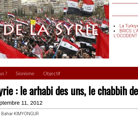
La Türkiy
BRICS: L
L’OCCIDENT
us ?
Sionisme
Objectif
yrie : le arhabi des uns, le chabbih d
ptembre 11, 2012
r Bahar KIMYONGUR