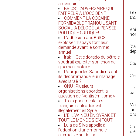
américain
BRICS: L’ADVERSAIRE QUI
Le 
FAIT PEUR A L’OCCIDENT
tro
COMMENT LA COCAÏNE,
FORMIDABLE TRANQUILISANT
SOCIAL, A DÉLOGÉ LA PENSÉE
Voi
POLITIQUE CRITIQUE!
nom
L’adhésion aux BRICS
explose : 19 pays font leur
D’a
demande avant le sommet
dep
annuel
Irak – Cet eldorado du pétrole
voudrait exploiter son énorme
Obs
gisement solaire
Pourquoi les Saoudiens ont-
C’e
ils décommandé leur mariage
avec Israël ?
ONU : Plusieurs
Il 
organisations abordent la
car
question de l’«antisémitisme »
Trois parlementaires
Mai
français s’introduisent
jus
illégalement en Syrie
occ
L’EIIL VAINCU EN SYRAK ET
TOUT LE MONDE S’EN FOUT!
Lula da Silva appelle à
Cro
l’adoption d’une monnaie
« l
alternative au dollar