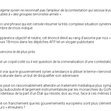
régime syrien ne reconnaît pas l’ampleur de la contestation qui secoue le p
ubles à « des groupes terroristes armés »
.
ci une phrase qui est censée résumer la très complexe situation syrienne e
bre de mois indiqué.
pparence objectif et neutre, cet énoncé élevé au rang d’axiome par nos « 
uis 18 mois dans les dépêches AFP tel un slogan publicitaire.
ervons-le de plus près.
st un copié-collé où il est question de la criminalisation d’une contestatio
est vrai que le gouvernement syrien a tendance à utiliser le terme « terrori
icaturale dans un but de disqualifier son adversaire.
s peut-on raisonnablement attendre un traitement médiatique plus sympa
qu’auboutiste et largement instrumentalisée par les monarchies du Golfe, 
identaux de la part d’un État qui résiste, dos au mur, face à ces mêmes 
it-on franchement que les gouvernements européens sont plus cléments 
eurs » émeutiers ?