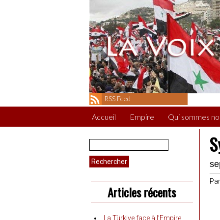
RSS Feed
Accueil
Empire
Qui sommes no
S
Rechercher :
se
Pa
Articles récents
La Türkiye face à l’Empire