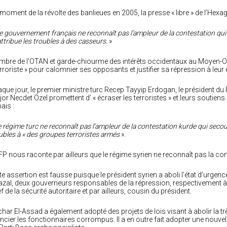
moment de la révolte des banlieues en 2005, la presse « libre » de l’Hexago
e gouvernement français ne reconnaît pas l’ampleur de la contestation qui
attribue les troubles à des casseurs.
»
bre de l’OTAN et garde-chiourme des intérêts occidentaux au Moyen-Orie
erroriste » pour calomnier ses opposants et justifier sa répression à leur
que jour, le premier ministre turc Recep Tayyip Erdogan, le président du 
or Necdet Özel promettent d’ « écraser les terroristes » et leurs soutiens.
ais :
 régime turc ne reconnaît pas l’ampleur de la contestation kurde qui secoue
ubles à « des groupes terroristes armés
».
FP nous raconte par ailleurs que le régime syrien ne reconnaît pas la co
te assertion est fausse puisque le président syrien a aboli l’état d’urgen
zal, deux gouverneurs responsables de la répression, respectivement à 
f de la sécurité autoritaire et par ailleurs, cousin du président.
har El-Assad a également adopté des projets de lois visant à abolir la trè
encier les fonctionnaires corrompus. Il a en outre fait adopter une nouvel