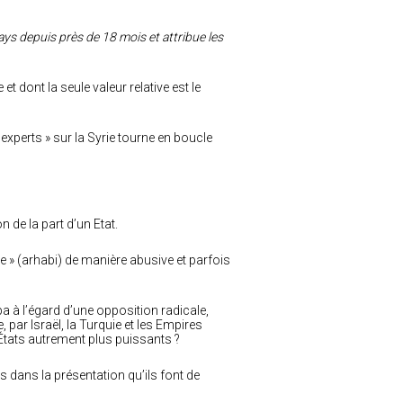
ays depuis près de 18 mois et attribue les
t dont la seule valeur relative est le
experts » sur la Syrie tourne en boucle
n de la part d’un Etat.
ste » (arhabi) de manière abusive et parfois
 à l’égard d’une opposition radicale,
par Israël, la Turquie et les Empires
États autrement plus puissants ?
dans la présentation qu’ils font de