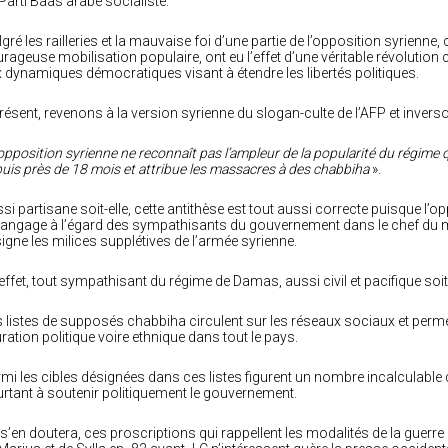
Parti Baas arabe socialiste.
gré les railleries et la mauvaise foi d’une partie de l’opposition syrienne, 
rageuse mobilisation populaire, ont eu l’effet d’une véritable révolutio
 dynamiques démocratiques visant à étendre les libertés politiques.
résent, revenons à la version syrienne du slogan-culte de l’AFP et inverso
’opposition syrienne ne reconnaît pas l’ampleur de la popularité du régime 
uis près de 18 mois et attribue les massacres à des chabbiha
».
si partisane soit-elle, cette antithèse est tout aussi correcte puisque 
langage à l’égard des sympathisants du gouvernement dans le chef du m
igne les milices supplétives de l’armée syrienne.
effet, tout sympathisant du régime de Damas, aussi civil et pacifique soit-i
 listes de supposés chabbiha circulent sur les réseaux sociaux et permet
ration politique voire ethnique dans tout le pays.
mi les cibles désignées dans ces listes figurent un nombre incalculable
rtant à soutenir politiquement le gouvernement.
s’en doutera, ces proscriptions qui rappellent les modalités de la guerre