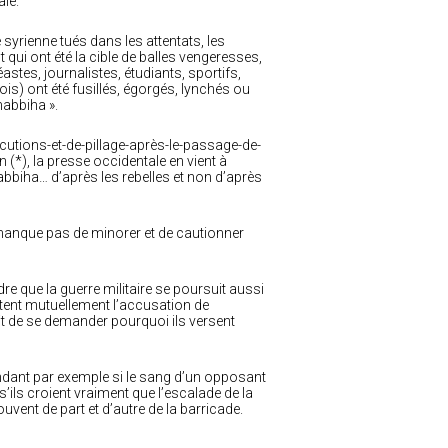
ale.
 syrienne tués dans les attentats, les
ui ont été la cible de balles vengeresses,
astes, journalistes, étudiants, sportifs,
is) ont été fusillés, égorgés, lynchés ou
habbiha ».
écutions-et-de-pillage-après-le-passage-de-
 (*), la presse occidentale en vient à
abbiha… d’après les rebelles et non d’après
 manque pas de minorer et de cautionner
e que la guerre militaire se poursuit aussi
ettent mutuellement l’accusation de
roit de se demander pourquoi ils versent
mandant par exemple si le sang d’un opposant
ils croient vraiment que l’escalade de la
uvent de part et d’autre de la barricade.