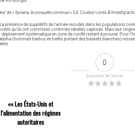
har Kimyongür
eur de «
Syriana, la conquête continue
», Ed. Couleur Livres & Investig’act
 La présence de supplétifs de l’armée recrutés dans les populations civile
ocités qu’ils ont commises contre les rebelles capturés. Mais leur origine e
r déploiement systématique en zone de conflit restent à prouver. Pour l’he
bbiha (hommes barbus en treillis portant des baskets blanches) ressem
elles.
0
Évaluation de l'article
««
Les États-Unis et
l’alimentation des régimes
autoritaires