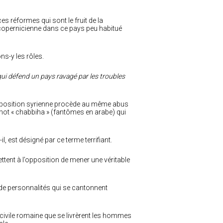
ces réformes qui sont le fruit de la
n copernicienne dans ce pays peu habitué
ns-y les rôles.
qui défend un pays ravagé par les troubles
l’opposition syrienne procède au même abus
ot « chabbiha » (fantômes en arabe) qui
l, est désigné par ce terme terrifiant.
tent à l’opposition de mener une véritable
 de personnalités qui se cantonnent
 civile romaine que se livrèrent les hommes