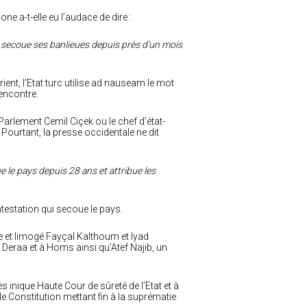
ne a-t-elle eu l’audace de dire :
 secoue ses banlieues depuis près d’un mois
nt, l’Etat turc utilise ad nauseam le mot
 encontre.
Parlement Cemil Ciçek ou le chef d’état-
 Pourtant, la presse occidentale ne dit
 le pays depuis 28 ans et attribue les
ntestation qui secoue le pays.
ce et limogé Fayçal Kalthoum et Iyad
Deraa et à Homs ainsi qu’Atef Najib, un
s inique Haute Cour de sûreté de l’Etat et à
le Constitution mettant fin à la suprématie