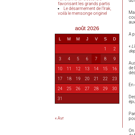
du 
favorisant les grands partis
Le désarmement de l’Irak,
Mal
voilà le mensonge originel
cou
aux
août 2026
A p
L
M
M
J
V
S
D
«
L
1
2
dep
3
4
5
6
7
8
9
Aus
de 
10
11
12
13
14
15
16
dés
17
18
19
20
21
22
23
En 
24
25
26
27
28
29
30
Des
31
épu
Par
« Avr
pou
On 