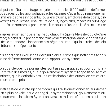
Marius et de Sylla en -82 avant J-C n’intéressent guère la presse occident
 depuis le début de la tragédie syrienne, outre les 8.000 soldats de l’armée
uscades ou les accrochages et les dizaines d’agents du renseignement q
 milliers de civils innocents, (ouvriers d’usine, employés de la poste, ciné
versitaires, oulémas, chauffeurs de bus, ingénieurs, médecins ou villageo
oupés en morceaux par des rebelles sous prétexte qu’ils étaient des « c
e, après avoir fabriqué le mythe du chabbiha (qui-fait-le-sale-boulot-d’ex
rmée) à partir d’un phénomène relativement marginal dans le conflit syrien
tifier le massacre d’innocents pro-régime au motif qu’ils seraient des ch
 tribunaux indépendants.
a s’appelle des exécutions extrajudiciaires, crimes que notre presse ne
s sa défense inconditionnelle de l’opposition syrienne.
l’on postule que nos journalistes sont assez perspicaces pour comprendr
 le terrain des médias, que le gouvernement syrien et l’opposition se rej
roristes, que le « arhabi » des uns est le chabbih des autres, on est en d
s un tel parti pris.
t-être est-ce leur intelligence morale qu’il faille questionner en leur de
ien a plus de valeur que le sang d’un sympathisant du gouvernement ou s’
rre amènera la paix en Syrie et sauvera les millions d’innocents qui se tro