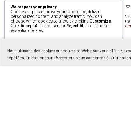
We respect your privacy
Cookies help us improve your experience, deliver
personalized content, and analyze traffic. You can
Ve
choose which cookies to allow by clicking
Customize
.
Ce 
Click
Accept All
to consent or
Reject All
to decline non-
co
essential cookies.
0
Customize
Reject All
Accept All
Nous utilisons des cookies sur notre site Web pour vous offrir l\'ex
Powered by
répétées. En cliquant sur «Accepter», vous consentez à l\'utilisatio