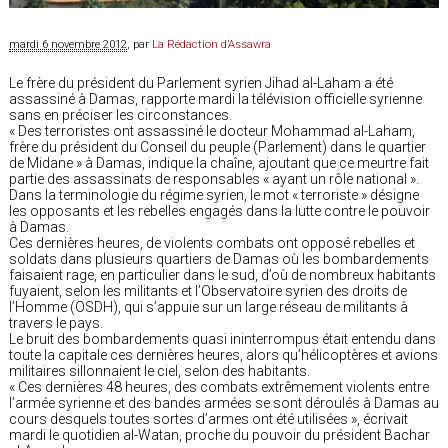
mardi 6 novembre 2012
, par
La Rédaction d’Assawra
Le frère du président du Parlement syrien Jihad al-Laham a été
assassiné à Damas, rapporte mardi la télévision officielle syrienne
sans en préciser les circonstances.
« Des terroristes ont assassiné le docteur Mohammad al-Laham,
frère du président du Conseil du peuple (Parlement) dans le quartier
de Midane » à Damas, indique la chaîne, ajoutant que ce meurtre fait
partie des assassinats de responsables « ayant un rôle national ».
Dans la terminologie du régime syrien, le mot « terroriste » désigne
les opposants et les rebelles engagés dans la lutte contre le pouvoir
à Damas.
Ces dernières heures, de violents combats ont opposé rebelles et
soldats dans plusieurs quartiers de Damas où les bombardements
faisaient rage, en particulier dans le sud, d’où de nombreux habitants
fuyaient, selon les militants et l’Observatoire syrien des droits de
l’Homme (OSDH), qui s’appuie sur un large réseau de militants à
travers le pays.
Le bruit des bombardements quasi ininterrompus était entendu dans
toute la capitale ces dernières heures, alors qu’hélicoptères et avions
militaires sillonnaient le ciel, selon des habitants.
« Ces dernières 48 heures, des combats extrêmement violents entre
l’armée syrienne et des bandes armées se sont déroulés à Damas au
cours desquels toutes sortes d’armes ont été utilisées », écrivait
mardi le quotidien al-Watan, proche du pouvoir du président Bachar