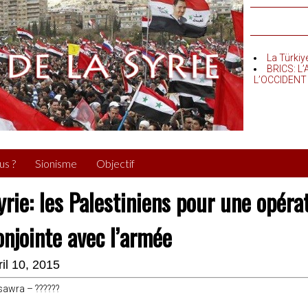
La Türkiy
BRICS: L
L’OCCIDENT
us ?
Sionisme
Objectif
yrie: les Palestiniens pour une opérat
onjointe avec l’armée
ril 10, 2015
awra – ??????