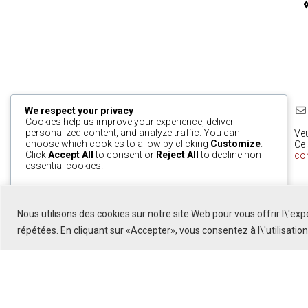
We respect your privacy
Cookies help us improve your experience, deliver
personalized content, and analyze traffic. You can
Ve
choose which cookies to allow by clicking
Customize
.
Ce 
Click
Accept All
to consent or
Reject All
to decline non-
co
essential cookies.
0
Customize
Reject All
Accept All
Nous utilisons des cookies sur notre site Web pour vous offrir l\'ex
Powered by
répétées. En cliquant sur «Accepter», vous consentez à l\'utilisatio