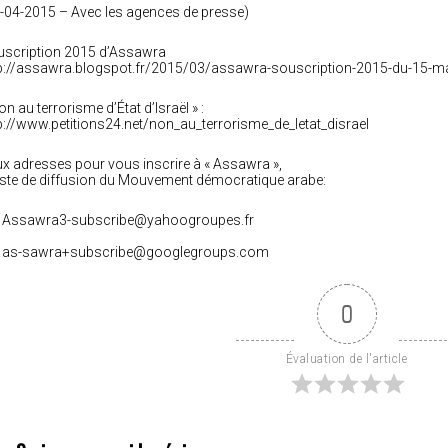
-04-2015 – Avec les agences de presse)
scription 2015 d’Assawra
p://assawra.blogspot.fr/2015/03/assawra-souscription-2015-du-15-m
on au terrorisme d’État d’Israël » :
p://www.petitions24.net/non_au_terrorisme_de_letat_disrael
x adresses pour vous inscrire à « Assawra »,
liste de diffusion du Mouvement démocratique arabe:
– Assawra3-subscribe@yahoogroupes.fr
– as-sawra+subscribe@googlegroups.com
0
Évaluation de l'article