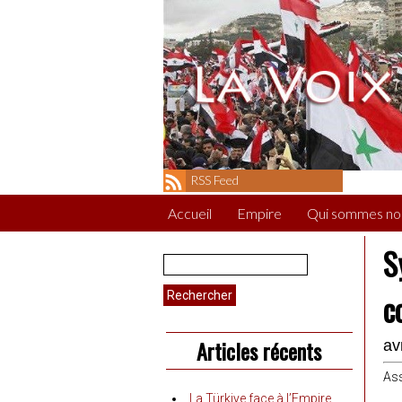
RSS Feed
Accueil
Empire
Qui sommes no
S
Rechercher :
c
Articles récents
av
Ass
La Türkiye face à l’Empire