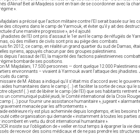
és d’Aknaf Beit al-Maqdess sont en train de se coordonner avec la cha
régime ».
Majdalani a précisé que l’action militaire contre l’EI serait basée sur le
vie des citoyens dans le camp de Yarmouk, et éviter qu’il y ait des destruc
ectuée d’une manière progressive », a-t-il ajouté.
 jihadistes de l’EI ont pris d’assaut le 1er avril le camp de réfugiés de Y
as, où des milliers de civils sont pris au piège des combats.
uis fin 2012, ce camp, en réalité un grand quartier du sud de Damas, étai
elles syriens, appuyés chacun par des groupes palestiniens.
s depuis l’assaut de l’EI, la majorité des factions palestiniennes combatt
régime bombarde ses positions.
on M. Majdalani, 17.500 personnes — dont quelque 12.000 Palestiniens 
rtiers environnants – vivaient à Yarmouk avant l’attaque des jihadistes. 
acués du camp.
missaire de M. Abbas a indiqué qu’il s’était mis d’accord avec le gouvern
 aides humanitaires dans le camp (…) et faciliter la sortie de ceux qui le s
otre objectif (..) est de libérer le camp (de l’EI) que ses habitants rentren
s un communiqué publié jeudi, le Comité international de la Croix Rou
camp (…) pour fournir une assistance humanitaire », jugeant « alarmante la
 gravement menacée par les affrontements ».
’aide extérieure n’y est plus acheminée depuis longtemps, et les besoins 
jouté cette organisation qui demande « instamment à toutes les parties au
r incombent en vertu du droit international humanitaire ».
CICR insiste sur l’obligation de « veiller en tout temps à épargner la vie d
ssés de recevoir des soins médicaux et de ne pas prendre les structures