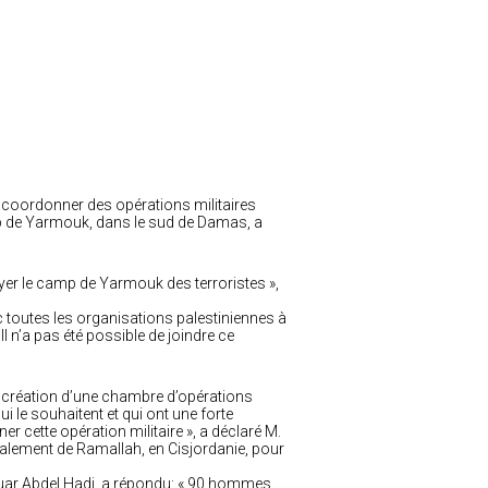
e coordonner des opérations militaires
mp de Yarmouk, dans le sud de Damas, a
toyer le camp de Yarmouk des terroristes »,
c toutes les organisations palestiniennes à
l n’a pas été possible de joindre ce
 création d’une chambre d’opérations
e souhaitent et qui ont une forte
 cette opération militaire », a déclaré M.
alement de Ramallah, en Cisjordanie, pour
uar Abdel Hadi, a répondu: « 90 hommes