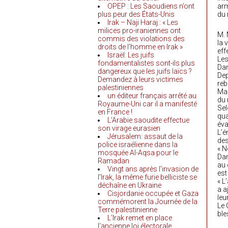
OPEP : Les Saoudiens n’ont
arm
plus peur des États-Unis
du 
Irak – Naji Haraj : « Les
milices pro-iraniennes ont
M. 
commis des violations des
la 
droits de l’homme en Irak »
eff
Israël: Les juifs
Les
fondamentalistes sont-ils plus
Dam
dangereux que les juifs laïcs ?
Dep
Demandez à leurs victimes
reb
palestiniennes
Mai
un éditeur français arrêté au
du 
Royaume-Uni car il a manifesté
Sel
en France !
qua
L’Arabie saoudite effectue
év
son virage eurasien
L’é
Jérusalem: assaut de la
des
police israélienne dans la
« N
mosquée Al-Aqsa pour le
Dan
Ramadan
au 
Vingt ans après l’invasion de
est
l’Irak, la même furie belliciste se
« L
déchaîne en Ukraine
a a
Cisjordanie occupée et Gaza
leu
commémorent la Journée de la
Le 
Terre palestinienne
ble
L’Irak remet en place
l’ancienne loi électorale