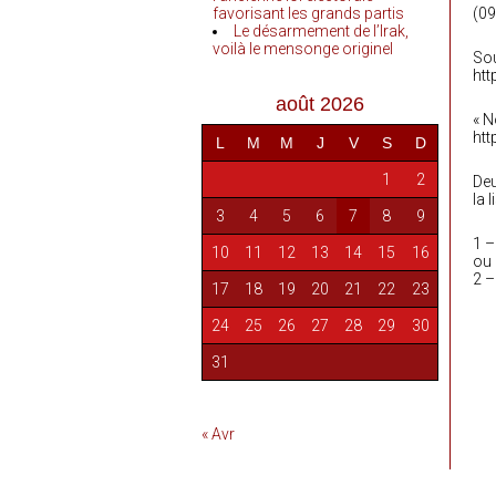
favorisant les grands partis
(09
Le désarmement de l’Irak,
voilà le mensonge originel
Sou
htt
août 2026
« N
htt
L
M
M
J
V
S
D
1
2
Deu
la 
3
4
5
6
7
8
9
1 
10
11
12
13
14
15
16
ou
2 
17
18
19
20
21
22
23
24
25
26
27
28
29
30
31
« Avr