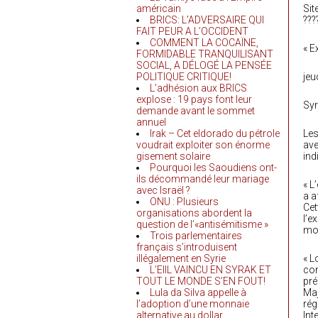
américain
Sit
BRICS: L’ADVERSAIRE QUI
???
FAIT PEUR A L’OCCIDENT
COMMENT LA COCAÏNE,
« E
FORMIDABLE TRANQUILISANT
SOCIAL, A DÉLOGÉ LA PENSÉE
POLITIQUE CRITIQUE!
jeu
L’adhésion aux BRICS
explose : 19 pays font leur
Syr
demande avant le sommet
annuel
Irak – Cet eldorado du pétrole
Les
voudrait exploiter son énorme
ave
gisement solaire
ind
Pourquoi les Saoudiens ont-
ils décommandé leur mariage
« L
avec Israël ?
a a
ONU : Plusieurs
Cet
organisations abordent la
l’e
question de l’«antisémitisme »
mou
Trois parlementaires
français s’introduisent
illégalement en Syrie
« L
L’EIIL VAINCU EN SYRAK ET
com
TOUT LE MONDE S’EN FOUT!
pré
Lula da Silva appelle à
Maj
l’adoption d’une monnaie
rég
alternative au dollar
Int