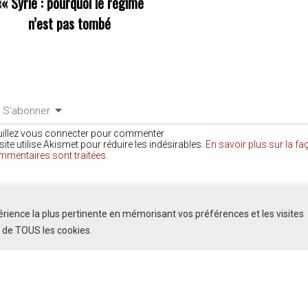
««
Syrie : pourquoi le régime
n’est pas tombé
S’abonner
uillez vous connecter pour commenter
site utilise Akismet pour réduire les indésirables.
En savoir plus sur la f
mmentaires sont traitées
.
COMMENTAIRES
périence la plus pertinente en mémorisant vos préférences et les visites
n de TOUS les cookies.