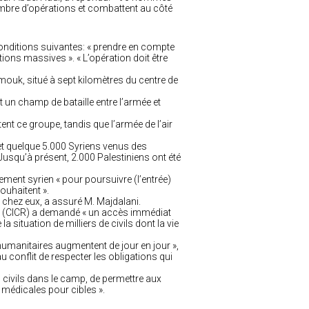
mbre d’opérations et combattent au côté
s conditions suivantes: « prendre en compte
tions massives ». « L’opération doit être
armouk, situé à sept kilomètres du centre de
t un champ de bataille entre l’armée et
ent ce groupe, tandis que l’armée de l’air
et quelque 5.000 Syriens venus des
Jusqu’à présent, 2.000 Palestiniens ont été
ement syrien « pour poursuivre (l’entrée)
ouhaitent ».
t » chez eux, a assuré M. Majdalani.
ge (CICR) a demandé « un accès immédiat
 situation de milliers de civils dont la vie
humanitaires augmentent de jour en jour »,
 conflit de respecter les obligations qui
es civils dans le camp, de permettre aux
 médicales pour cibles ».