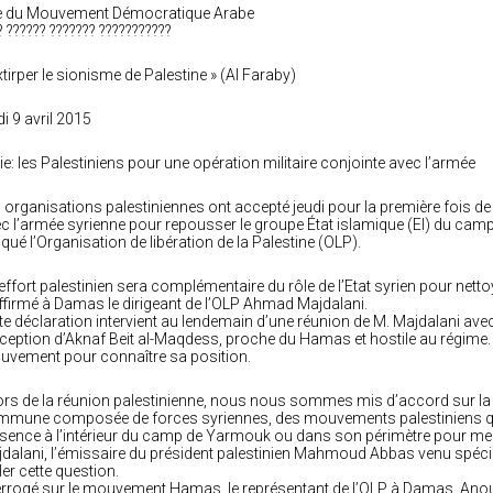
e du Mouvement Démocratique Arabe
? ?????? ??????? ???????????
xtirper le sionisme de Palestine » (Al Faraby)
di 9 avril 2015
ie: les Palestiniens pour une opération militaire conjointe avec l’armée
 organisations palestiniennes ont accepté jeudi pour la première fois d
c l’armée syrienne pour repousser le groupe État islamique (EI) du ca
iqué l’Organisation de libération de la Palestine (OLP).
’effort palestinien sera complémentaire du rôle de l’Etat syrien pour net
ffirmé à Damas le dirigeant de l’OLP Ahmad Majdalani.
te déclaration intervient au lendemain d’une réunion de M. Majdalani ave
xception d’Aknaf Beit al-Maqdess, proche du Hamas et hostile au régime. I
vement pour connaître sa position.
ors de la réunion palestinienne, nous nous sommes mis d’accord sur la
mune composée de forces syriennes, des mouvements palestiniens qui l
sence à l’intérieur du camp de Yarmouk ou dans son périmètre pour mener
dalani, l’émissaire du président palestinien Mahmoud Abbas venu spéci
ler cette question.
errogé sur le mouvement Hamas, le représentant de l’OLP à Damas, Ano