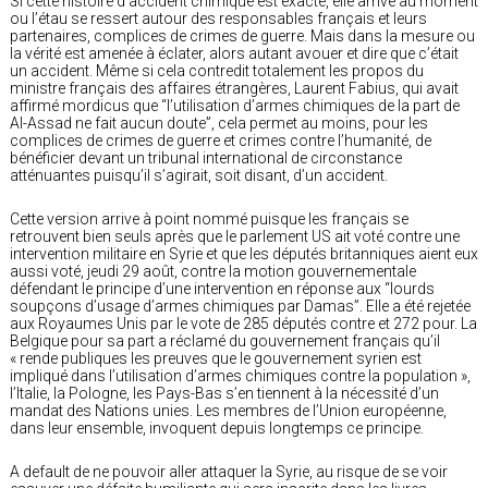
Si cette histoire d’accident chimique est exacte, elle arrive au moment
ou l’étau se ressert autour des responsables français et leurs
partenaires, complices de crimes de guerre. Mais dans la mesure ou
la vérité est amenée à éclater, alors autant avouer et dire que c’était
un accident. Même si cela contredit totalement les propos du
ministre français des affaires étrangères, Laurent Fabius, qui avait
affirmé mordicus que “l’utilisation d’armes chimiques de la part de
Al-Assad ne fait aucun doute”, cela permet au moins, pour les
complices de crimes de guerre et crimes contre l’humanité, de
bénéficier devant un tribunal international de circonstance
atténuantes puisqu’il s’agirait, soit disant, d’un accident.
Cette version arrive à point nommé puisque les français se
retrouvent bien seuls après que le parlement US ait voté contre une
intervention militaire en Syrie et que les députés britanniques aient eux
aussi voté, jeudi 29 août, contre la motion gouvernementale
défendant le principe d’une intervention en réponse aux “lourds
soupçons d’usage d’armes chimiques par Damas”. Elle a été rejetée
aux Royaumes Unis par le vote de 285 députés contre et 272 pour. La
Belgique pour sa part a réclamé du gouvernement français qu’il
« rende publiques les preuves que le gouvernement syrien est
impliqué dans l’utilisation d’armes chimiques contre la population »,
l’Italie, la Pologne, les Pays-Bas s’en tiennent à la nécessité d’un
mandat des Nations unies. Les membres de l’Union européenne,
dans leur ensemble, invoquent depuis longtemps ce principe.
A default de ne pouvoir aller attaquer la Syrie, au risque de se voir