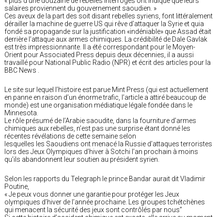
« plus d’une douzaine de rebelles interrogés ont indiqué que leurs
salaires proviennent du gouvernement saoudien. »
Ces aveux de la part des soit disant rebelles syriens, font littéralement
dérailler la machine de guerre US qui rêve d’attaquer la Syrie et quia
fondé sa propagande sur la justification «indéniable» que Assad était
derrière l’attaque aux armes chimiques. La crédibilité de Dale Gavlak
est très impressionnante. Il a été correspondant pour le Moyen-
Orient pour Associated Press depuis deux décennies, il a aussi
travaillé pour National Public Radio (NPR) et écrit des articles pour la
BBC News .
Le site sur lequel l’histoire est parue Mint Press (qui est actuellement
en panne en raison d’un énorme trafic, l’article a attiré beaucoup de
monde) est une organisation médiatique légale fondée dans le
Minnesota.
Le rôle présumé de l’Arabie saoudite, dans la fourniture d’armes
chimiques aux rebelles, n’est pas une surprise étant donné les
récentes révélations de cette semaine selon
lesquelles les Saoudiens ont menacé la Russie d’attaques terroristes
lors des Jeux Olympiques d’hiver à Sotchi l’an prochain à moins
qu’ils abandonnent leur soutien au président syrien.
Selon les rapports du Telegraph le prince Bandar aurait dit Vladimir
Poutine,
« Je peux vous donner une garantie pour protéger les Jeux
olympiques d’hiver de l’année prochaine. Les groupes tchétchènes
qui menacent la sécurité des jeux sont contrôlés par nous”