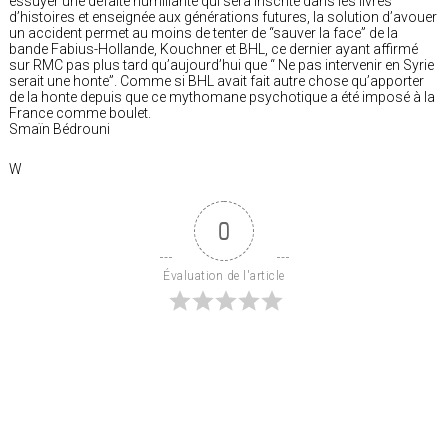
essuyer une défaite humiliante qui sera inscrite dans les livres
d’histoires et enseignée aux générations futures, la solution d’avouer
un accident permet au moins de tenter de “sauver la face” de la
bande Fabius-Hollande, Kouchner et BHL, ce dernier ayant affirmé
sur RMC pas plus tard qu’aujourd’hui que “ Ne pas intervenir en Syrie
serait une honte”. Comme si BHL avait fait autre chose qu’apporter
de la honte depuis que ce mythomane psychotique a été imposé à la
France comme boulet.
Smaïn Bédrouni
W
0
Évaluation de l'article