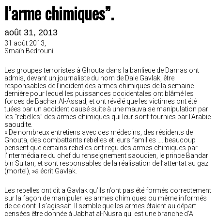
l’arme chimiques”.
août 31, 2013
31 août 2013,
Smaïn Bedrouni
Les groupes terroristes à Ghouta dans la banlieue de Damas ont
admis, devant un journaliste du nom de Dale Gavlak, être
responsables de l’incident des armes chimiques de la semaine
dernière pour lequel les puissances occidentales ont blâmé les
forces de Bachar Al-Assad, et ont révélé que les victimes ont été
tuées par un accident causé suite à une mauvaise manipulation par
les “rebelles” des armes chimiques qui leur sont fournies par l’Arabie
saoudite.
« De nombreux entretiens avec des médecins, des résidents de
Ghouta, des combattants rebelles et leurs familles …. beaucoup
pensent que certains rebelles ont reçu des armes chimiques par
l’intermédiaire du chef du renseignement saoudien, le prince Bandar
bin Sultan, et sont responsables de la réalisation de l’attentat au gaz
(mortel), »a écrit Gavlak.
Les rebelles ont dit a Gavlak qu’ils n’ont pas été formés correctement
sur la façon de manipuler les armes chimiques ou même informés
de ce dont il s’agissait. Il semble que les armes étaient au départ
censées être donnée à Jabhat al-Nusra qui est une branche d’Al