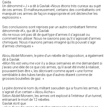
Qaïda.
Un dénommé « J » a dit à Gavlak «Nous étions très curieux au sujet
de ces armes. Et malheureusement, certains des combattants ont
manipulé ces armes de façon inappropriée et ont déclencher les
explosions ».
Ses conclusions sont reprises par un autre combattant femme
dénommée «K», qui dit à Gavlak:
«Ils ne nous ont pas dit de quel type d’armes il s’agissait ou
comment les utiliser. Nous ne savions pas qu’il s’agissait d’armes
chimiques. Nous n’aurions jamais imaginé qu’ils pouvait s’agir
d’armes chimiques ».
Abou Abdel-Moneim, le père d’un rebelle de l’opposition, a également
dit à Gavlak:
«Mon fils est venu me voir il y a deux semaines en me demandant si
j’avais une idée de ce que ces armes, qu’il avait été invité à réaliser,
pouvaient bien être », les décrivant comme ayant « une forme
semblable à des tubes tandis que d’autres étaient comme de
grosses bouteilles de gaz. »
Le père donne le nom du militant saoudien qui a fourni les armes, il
s’agirait d’un certain « Abou Aïcha ».
Selon Abdel-Moneim, les armes ont explosé à l’intérieur d’un tunnel,
entrainant le mort de 12 rebelles.
Gavlak écrit que :