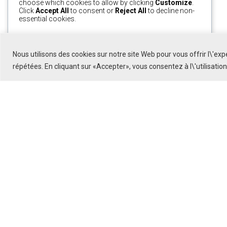
choose which cookies to allow by clicking
Customize
.
Click
Accept All
to consent or
Reject All
to decline non-
essential cookies.
Customize
Reject All
Accept All
Nous utilisons des cookies sur notre site Web pour vous offrir l\'ex
Powered by
répétées. En cliquant sur «Accepter», vous consentez à l\'utilisatio