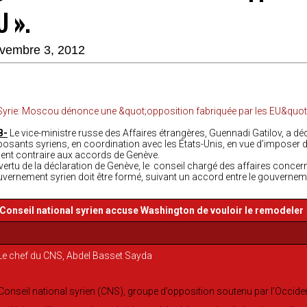
U ».
vembre 3, 2012
B-
Le vice-ministre russe des Affaires étrangères, Guennadi Gatilov, a déc
osants syriens, en coordination avec les États-Unis, en vue d’imposer des
ient contraire aux accords de Genève.
vertu de la déclaration de Genève, le conseil chargé des affaires concerna
vernement syrien doit être formé, suivant un accord entre le gouvernem
 Conseil national syrien accuse Washington de vouloir le remodeler
Conseil national syrien (CNS), groupe d’opposition soutenu par l’Occiden