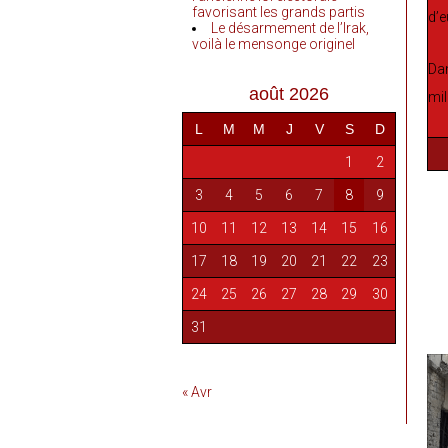
favorisant les grands partis
d’e
Le désarmement de l’Irak,
voilà le mensonge originel
Dan
août 2026
mil
L
M
M
J
V
S
D
1
2
3
4
5
6
7
8
9
10
11
12
13
14
15
16
17
18
19
20
21
22
23
24
25
26
27
28
29
30
31
« Avr