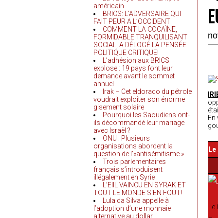
américain
E
BRICS: L’ADVERSAIRE QUI
FAIT PEUR A L’OCCIDENT
COMMENT LA COCAÏNE,
no
FORMIDABLE TRANQUILISANT
SOCIAL, A DÉLOGÉ LA PENSÉE
POLITIQUE CRITIQUE!
L’adhésion aux BRICS
explose : 19 pays font leur
demande avant le sommet
annuel
Irak – Cet eldorado du pétrole
IRI
voudrait exploiter son énorme
opp
gisement solaire
éta
Pourquoi les Saoudiens ont-
En 
ils décommandé leur mariage
gou
avec Israël ?
ONU : Plusieurs
organisations abordent la
L
e
question de l’«antisémitisme »
Trois parlementaires
français s’introduisent
illégalement en Syrie
L’EIIL VAINCU EN SYRAK ET
TOUT LE MONDE S’EN FOUT!
Lula da Silva appelle à
Le 
l’adoption d’une monnaie
alternative au dollar