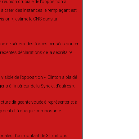
e réunion cruciale de l’opposition à
à créer des instances le remplaçant est
ivision », estime le CNS dans un
que de sérieux des forces censées soutenir
s récentes déclarations de la secrétaire
sible de l’opposition », Clinton a plaidé
ns à l’intérieur de la Syrie et d’autres ».
ucture dirigeante vouée à représenter et à
 segment et à chaque composante
ionales d’un montant de 31 millions