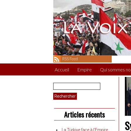
RSS Feed
Accueil
Empire
Qui sommes no
Rechercher :
Articles récents
S
La Türkiye face à l’Empire