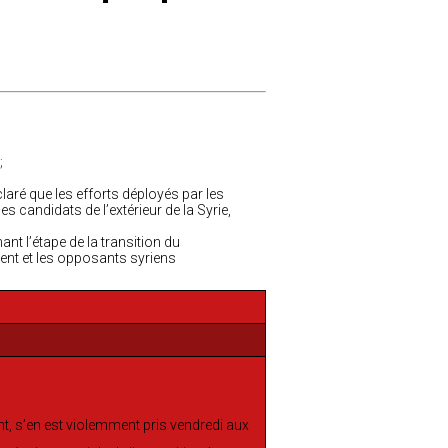
laré que les efforts déployés par les
 candidats de l’extérieur de la Syrie,
nt l’étape de la transition du
ent et les opposants syriens
t, s’en est violemment pris vendredi aux