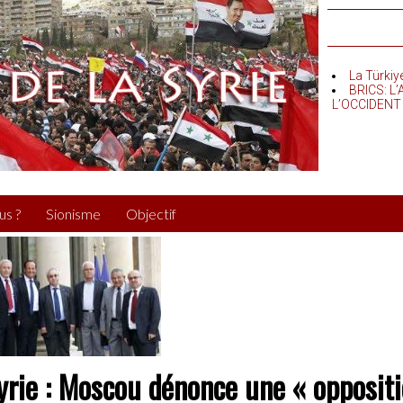
La Türkiy
BRICS: L
L’OCCIDENT
us ?
Sionisme
Objectif
yrie : Moscou dénonce une « oppositi