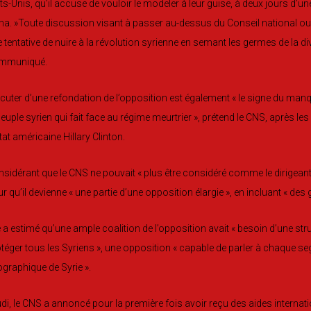
ts-Unis, qu’il accuse de vouloir le modeler à leur guise, à deux jours d’un
a. »Toute discussion visant à passer au-dessus du Conseil national ou 
 tentative de nuire à la révolution syrienne en semant les germes de la d
mmuniqué.
cuter d’une refondation de l’opposition est également « le signe du man
peuple syrien qui fait face au régime meurtrier », prétend le CNS, après le
tat américaine Hillary Clinton.
sidérant que le CNS ne pouvait « plus être considéré comme le dirigeant vi
r qu’il devienne « une partie d’une opposition élargie », en incluant « des ge
e a estimé qu’une ample coalition de l’opposition avait « besoin d’une str
téger tous les Syriens », une opposition « capable de parler à chaque
graphique de Syrie ».
di, le CNS a annoncé pour la première fois avoir reçu des aides internat