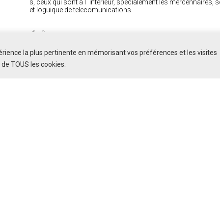
s, ceux qui sont à l ´interieur, spécialement les mercennaires,
et loguique de telecomunications.
0
périence la plus pertinente en mémorisant vos préférences et les visites
n de TOUS les cookies.
La Voix de la Syrie
Copyright ©2026 |
Connexion