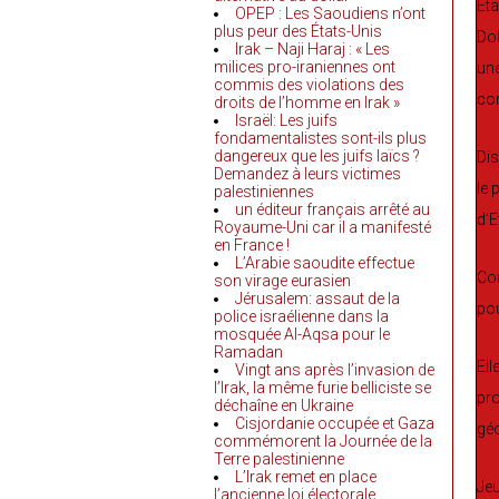
Eta
OPEP : Les Saoudiens n’ont
plus peur des États-Unis
Doh
Irak – Naji Haraj : « Les
milices pro-iraniennes ont
une
commis des violations des
co
droits de l’homme en Irak »
Israël: Les juifs
fondamentalistes sont-ils plus
dangereux que les juifs laïcs ?
Dis
Demandez à leurs victimes
le 
palestiniennes
un éditeur français arrêté au
d’E
Royaume-Uni car il a manifesté
en France !
L’Arabie saoudite effectue
Con
son virage eurasien
Jérusalem: assaut de la
pou
police israélienne dans la
mosquée Al-Aqsa pour le
Ramadan
Ell
Vingt ans après l’invasion de
l’Irak, la même furie belliciste se
pro
déchaîne en Ukraine
Cisjordanie occupée et Gaza
géo
commémorent la Journée de la
Terre palestinienne
L’Irak remet en place
Jeu
l’ancienne loi électorale