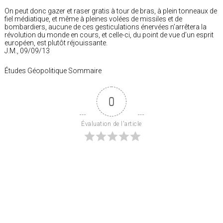
On peut donc gazer et raser gratis à tour de bras, à plein tonneaux de
fiel médiatique, et même à pleines volées de missiles et de
bombardiers, aucune de ces gesticulations énervées n’arrêtera la
révolution du monde en cours, et celle-ci, du point de vue d’un esprit
européen, est plutôt réjouissante.
J.M., 09/09/13
Études Géopolitique Sommaire
0
Évaluation de l'article