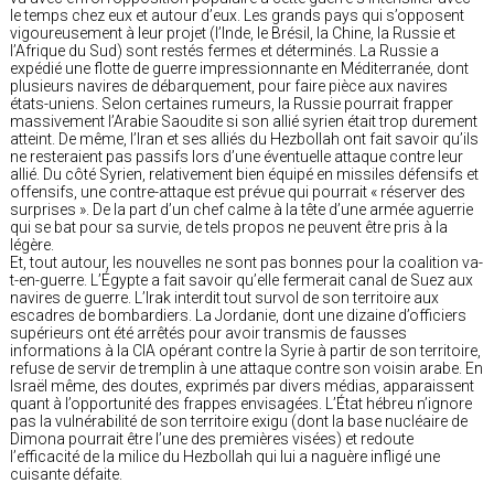
le temps chez eux et autour d’eux. Les grands pays qui s’opposent
vigoureusement à leur projet (l’Inde, le Brésil, la Chine, la Russie et
l’Afrique du Sud) sont restés fermes et déterminés. La Russie a
expédié une flotte de guerre impressionnante en Méditerranée, dont
plusieurs navires de débarquement, pour faire pièce aux navires
états-uniens. Selon certaines rumeurs, la Russie pourrait frapper
massivement l’Arabie Saoudite si son allié syrien était trop durement
atteint. De même, l’Iran et ses alliés du Hezbollah ont fait savoir qu’ils
ne resteraient pas passifs lors d’une éventuelle attaque contre leur
allié. Du côté Syrien, relativement bien équipé en missiles défensifs et
offensifs, une contre-attaque est prévue qui pourrait « réserver des
surprises ». De la part d’un chef calme à la tête d’une armée aguerrie
qui se bat pour sa survie, de tels propos ne peuvent être pris à la
légère.
Et, tout autour, les nouvelles ne sont pas bonnes pour la coalition va-
t-en-guerre. L’Égypte a fait savoir qu’elle fermerait canal de Suez aux
navires de guerre. L’Irak interdit tout survol de son territoire aux
escadres de bombardiers. La Jordanie, dont une dizaine d’officiers
supérieurs ont été arrêtés pour avoir transmis de fausses
informations à la CIA opérant contre la Syrie à partir de son territoire,
refuse de servir de tremplin à une attaque contre son voisin arabe. En
Israël même, des doutes, exprimés par divers médias, apparaissent
quant à l’opportunité des frappes envisagées. L’État hébreu n’ignore
pas la vulnérabilité de son territoire exigu (dont la base nucléaire de
Dimona pourrait être l’une des premières visées) et redoute
l’efficacité de la milice du Hezbollah qui lui a naguère infligé une
cuisante défaite.