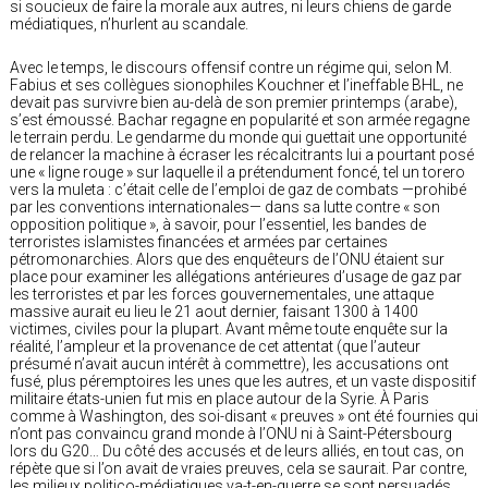
si soucieux de faire la morale aux autres, ni leurs chiens de garde
médiatiques, n’hurlent au scandale.
Avec le temps, le discours offensif contre un régime qui, selon M.
Fabius et ses collègues sionophiles Kouchner et l’ineffable BHL, ne
devait pas survivre bien au-delà de son premier printemps (arabe),
s’est émoussé. Bachar regagne en popularité et son armée regagne
le terrain perdu. Le gendarme du monde qui guettait une opportunité
de relancer la machine à écraser les récalcitrants lui a pourtant posé
une « ligne rouge » sur laquelle il a prétendument foncé, tel un torero
vers la muleta : c’était celle de l’emploi de gaz de combats —prohibé
par les conventions internationales— dans sa lutte contre « son
opposition politique », à savoir, pour l’essentiel, les bandes de
terroristes islamistes financées et armées par certaines
pétromonarchies. Alors que des enquêteurs de l’ONU étaient sur
place pour examiner les allégations antérieures d’usage de gaz par
les terroristes et par les forces gouvernementales, une attaque
massive aurait eu lieu le 21 aout dernier, faisant 1300 à 1400
victimes, civiles pour la plupart. Avant même toute enquête sur la
réalité, l’ampleur et la provenance de cet attentat (que l’auteur
présumé n’avait aucun intérêt à commettre), les accusations ont
fusé, plus péremptoires les unes que les autres, et un vaste dispositif
militaire états-unien fut mis en place autour de la Syrie. À Paris
comme à Washington, des soi-disant « preuves » ont été fournies qui
n’ont pas convaincu grand monde à l’ONU ni à Saint-Pétersbourg
lors du G20… Du côté des accusés et de leurs alliés, en tout cas, on
répète que si l’on avait de vraies preuves, cela se saurait. Par contre,
les milieux politico-médiatiques va-t-en-guerre se sont persuadés,