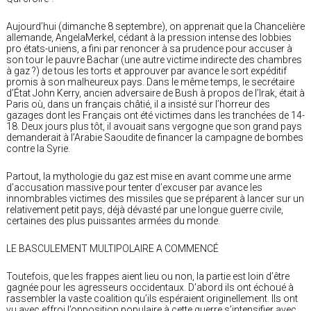
Aujourd’hui (dimanche 8 septembre), on apprenait que la Chancelière
allemande, AngelaMerkel, cédant à la pression intense des lobbies
pro états-uniens, a fini par renoncer à sa prudence pour accuser à
son tour le pauvre Bachar (une autre victime indirecte des chambres
à gaz ?) de tous les torts et approuver par avance le sort expéditif
promis à son malheureux pays. Dans le même temps, le secrétaire
d’État John Kerry, ancien adversaire de Bush à propos de l’Irak, était à
Paris où, dans un français châtié, il a insisté sur l’horreur des
gazages dont les Français ont été victimes dans les tranchées de 14-
18. Deux jours plus tôt, il avouait sans vergogne que son grand pays
demanderait à l’Arabie Saoudite de financer la campagne de bombes
contre la Syrie.
Partout, la mythologie du gaz est mise en avant comme une arme
d’accusation massive pour tenter d’excuser par avance les
innombrables victimes des missiles que se préparent à lancer sur un
relativement petit pays, déjà dévasté par une longue guerre civile,
certaines des plus puissantes armées du monde.
LE BASCULEMENT MULTIPOLAIRE A COMMENCÉ
Toutefois, que les frappes aient lieu ou non, la partie est loin d’être
gagnée pour les agresseurs occidentaux. D’abord ils ont échoué à
rassembler la vaste coalition qu’ils espéraient originellement. Ils ont
vu avec effroi l’opposition populaire à cette guerre s’intensifier avec