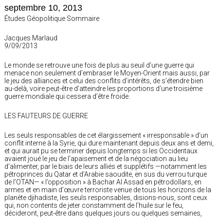
septembre 10, 2013
Études Géopolitique Sommaire
Jacques Marlaud
9/09/2013
Le monde se retrouve une fois de plus au seuil d’une guerre qui
menace non seulement d’embraser le Moyen-Orient mais aussi, par
le jeu des alliances et celui des conflits d’intérêts, de s’étendre bien
au-delà, voire peut-être d’atteindre les proportions d’une troisième
guerre mondiale qui cessera d’être froide.
LES FAUTEURS DE GUERRE
Les seuls responsables de cet élargissement « irresponsable » d’un
conflit interne à la Syrie, qui dure maintenant depuis deux ans et demi,
et qui aurait pu se terminer depuis longtemps si les Occidentaux
avaient joué le jeu de l’apaisement et de la négociation au lieu
d’alimenter, par le biais de leurs alliés et supplétifs —notamment les
pétroprinces du Qatar et d’Arabie saoudite, en sus du verrou turque
de l’OTAN— « l’opposition » à Bachar Al Assad en pétrodollars, en
armes et en main d’œuvre terroriste venue de tous les horizons de la
planète djihadiste, les seuls responsables, disions-nous, sont ceux
qui, non contents de jeter constamment de l’huile sur le feu,
décideront, peut-être dans quelques jours ou quelques semaines,