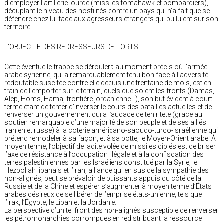
d’employer l’artillerie lourde (missiles tomahawk et bombardiers),
décuplant le niveau des hostilités contre un pays qui n’a fait que se
défendre chez lui face aux agresseurs étrangers qui pullulent sur son
territoire.
L’OBJECTIF DES REDRESSEURS DE TORTS
Cette éventuelle frappe se déroulera au moment précis où l’armée
arabe syrienne, qui a remarquablement tenu bon face à l’adversité
redoutable suscitée contre elle depuis une trentaine de mois, est en
train de l’emporter sur le terrain, quels que soient les fronts (Damas,
Alep, Homs, Hama, frontière jordanienne…), son but évident à court
terme étant de tenter d’inverser le cours des batailles actuelles et de
renverser un gouvernement qui a l’audace de tenir tête (grâce au
soutien remarquable d’une majorité de son peuple et de ses alliés
iranien et russe) à la coterie américano-saoudo-turco-israélienne qui
prétend remodeler à sa façon, et à sa botte, le Moyen-Orient arabe. À
moyen terme, l’objectif de ladite volée de missiles ciblés est de briser
l’axe de résistance à l’occupation illégale et à la confiscation des
terres palestiniennes par les Israéliens constitué par la Syrie, le
Hezbollah libanais et l’Iran, alliance qui en sus de la sympathie des
non-alignés, peut se prévaloir de puissants appuis du côté de la
Russie et de la Chine et espérer s’augmenter à moyen terme d’États
arabes désireux de se libérer de l’emprise états-unienne, tels que
l’Irak, l’Égypte, le Liban et la Jordanie.
La perspective d’un tel front des non-alignés susceptible de renverser
les pétromonarchies corrompues en redistribuant la ressource