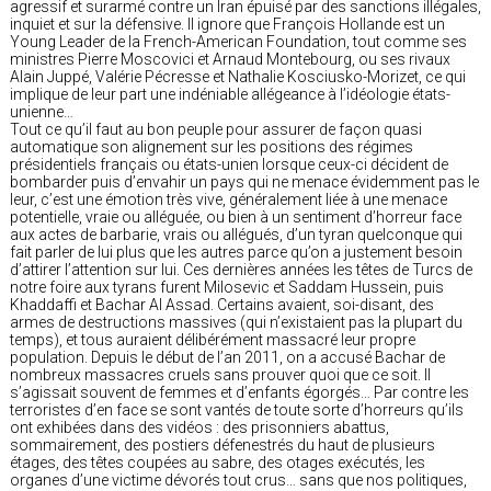
agressif et surarmé contre un Iran épuisé par des sanctions illégales,
inquiet et sur la défensive. Il ignore que François Hollande est un
Young Leader de la French-American Foundation, tout comme ses
ministres Pierre Moscovici et Arnaud Montebourg, ou ses rivaux
Alain Juppé, Valérie Pécresse et Nathalie Kosciusko-Morizet, ce qui
implique de leur part une indéniable allégeance à l’idéologie états-
unienne…
Tout ce qu’il faut au bon peuple pour assurer de façon quasi
automatique son alignement sur les positions des régimes
présidentiels français ou états-unien lorsque ceux-ci décident de
bombarder puis d’envahir un pays qui ne menace évidemment pas le
leur, c’est une émotion très vive, généralement liée à une menace
potentielle, vraie ou alléguée, ou bien à un sentiment d’horreur face
aux actes de barbarie, vrais ou allégués, d’un tyran quelconque qui
fait parler de lui plus que les autres parce qu’on a justement besoin
d’attirer l’attention sur lui. Ces dernières années les têtes de Turcs de
notre foire aux tyrans furent Milosevic et Saddam Hussein, puis
Khaddaffi et Bachar Al Assad. Certains avaient, soi-disant, des
armes de destructions massives (qui n’existaient pas la plupart du
temps), et tous auraient délibérément massacré leur propre
population. Depuis le début de l’an 2011, on a accusé Bachar de
nombreux massacres cruels sans prouver quoi que ce soit. Il
s’agissait souvent de femmes et d’enfants égorgés… Par contre les
terroristes d’en face se sont vantés de toute sorte d’horreurs qu’ils
ont exhibées dans des vidéos : des prisonniers abattus,
sommairement, des postiers défenestrés du haut de plusieurs
étages, des têtes coupées au sabre, des otages exécutés, les
organes d’une victime dévorés tout crus… sans que nos politiques,