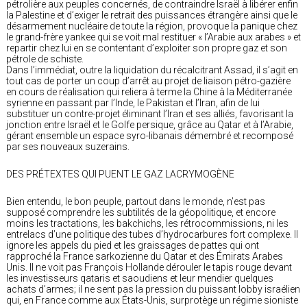
pétrolière aux peuples concernés, de contraindre Israël à libérer enfin
la Palestine et d’exiger le retrait des puissances étrangère ainsi que le
désarmement nucléaire de toute la région, provoque la panique chez
le grand-frère yankee qui se voit mal restituer « l’Arabie aux arabes » et
repartir chez lui en se contentant d’exploiter son propre gaz et son
pétrole de schiste.
Dans l’immédiat, outre la liquidation du récalcitrant Assad, il s’agit en
tout cas de porter un coup d’arrêt au projet de liaison pétro-gazière
en cours de réalisation qui reliera à terme la Chine à la Méditerranée
syrienne en passant par l’Inde, le Pakistan et l’Iran, afin de lui
substituer un contre-projet éliminant l’Iran et ses alliés, favorisant la
jonction entre Israël et le Golfe persique, grâce au Qatar et à l’Arabie,
gérant ensemble un espace syro-libanais démembré et recomposé
par ses nouveaux suzerains.
DES PRÉTEXTES QUI PUENT LE GAZ LACRYMOGÈNE
Bien entendu, le bon peuple, partout dans le monde, n’est pas
supposé comprendre les subtilités de la géopolitique, et encore
moins les tractations, les bakchichs, les rétrocommissions, ni les
entrelacs d’une politique des tubes d’hydrocarbures fort complexe. Il
ignore les appels du pied et les graissages de pattes qui ont
rapproché la France sarkozienne du Qatar et des Émirats Arabes
Unis. Il ne voit pas François Hollande dérouler le tapis rouge devant
les investisseurs qataris et saoudiens et leur mendier quelques
achats d’armes; il ne sent pas la pression du puissant lobby israélien
qui, en France comme aux États-Unis, surprotège un régime sioniste