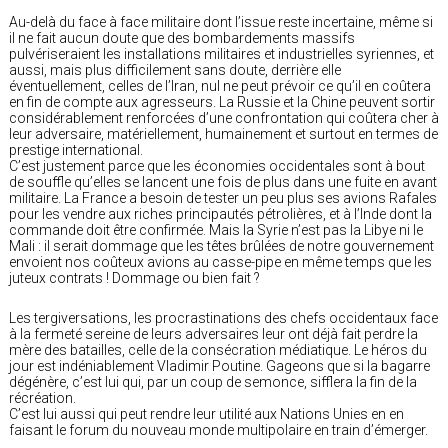
Au-delà du face à face militaire dont l’issue reste incertaine, même si
il ne fait aucun doute que des bombardements massifs
pulvériseraient les installations militaires et industrielles syriennes, et
aussi, mais plus difficilement sans doute, derrière elle
éventuellement, celles de l’Iran, nul ne peut prévoir ce qu’il en coûtera
en fin de compte aux agresseurs. La Russie et la Chine peuvent sortir
considérablement renforcées d’une confrontation qui coûtera cher à
leur adversaire, matériellement, humainement et surtout en termes de
prestige international.
C’est justement parce que les économies occidentales sont à bout
de souffle qu’elles se lancent une fois de plus dans une fuite en avant
militaire. La France a besoin de tester un peu plus ses avions Rafales
pour les vendre aux riches principautés pétrolières, et à l’Inde dont la
commande doit être confirmée. Mais la Syrie n’est pas la Libye ni le
Mali : il serait dommage que les têtes brûlées de notre gouvernement
envoient nos coûteux avions au casse-pipe en même temps que les
juteux contrats ! Dommage ou bien fait ?
Les tergiversations, les procrastinations des chefs occidentaux face
à la fermeté sereine de leurs adversaires leur ont déjà fait perdre la
mère des batailles, celle de la consécration médiatique. Le héros du
jour est indéniablement Vladimir Poutine. Gageons que si la bagarre
dégénère, c’est lui qui, par un coup de semonce, sifflera la fin de la
récréation.
C’est lui aussi qui peut rendre leur utilité aux Nations Unies en en
faisant le forum du nouveau monde multipolaire en train d’émerger.