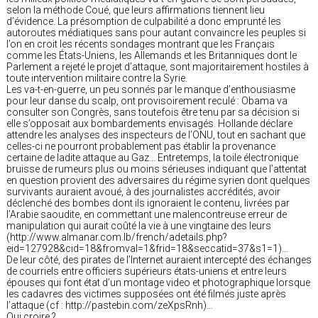
selon la méthode Coué, que leurs affirmations tiennent lieu
d’évidence. La présomption de culpabilité a donc emprunté les
autoroutes médiatiques sans pour autant convaincre les peuples si
l’on en croit les récents sondages montrant que les Français
comme les États-Uniens, les Allemands et les Britanniques dont le
Parlement a rejeté le projet d’attaque, sont majoritairement hostiles à
toute intervention militaire contre la Syrie.
Les va-t-en-guerre, un peu sonnés par le manque d’enthousiasme
pour leur danse du scalp, ont provisoirement reculé : Obama va
consulter son Congrès, sans toutefois être tenu par sa décision si
elle s’opposait aux bombardements envisagés. Hollande déclare
attendre les analyses des inspecteurs de l’ONU, tout en sachant que
celles-ci ne pourront probablement pas établir la provenance
certaine de ladite attaque au Gaz… Entretemps, la toile électronique
bruisse de rumeurs plus ou moins sérieuses indiquant que l’attentat
en question provient des adversaires du régime syrien dont quelques
survivants auraient avoué, à des journalistes accrédités, avoir
déclenché des bombes dont ils ignoraient le contenu, livrées par
l’Arabie saoudite, en commettant une malencontreuse erreur de
manipulation qui aurait coûté la vie à une vingtaine des leurs
(http://www.almanar.com.lb/french/adetails.php?
eid=127928&cid=18&fromval=1&frid=18&seccatid=37&s1=1)…
De leur côté, des pirates de l’Internet auraient intercepté des échanges
de courriels entre officiers supérieurs états-uniens et entre leurs
épouses qui font état d’un montage video et photographique lorsque
les cadavres des victimes supposées ont été filmés juste après
l’attaque (cf : http://pastebin.com/zeXpsRnh)…
Qui croire ?