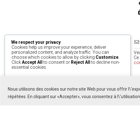
d
We respect your privacy
Cookies help us improve your experience, deliver
personalized content, and analyze traffic. You can
Ve
choose which cookies to allow by clicking
Customize
.
Ce 
Click
Accept All
to consent or
Reject All
to decline non-
co
essential cookies.
0
Customize
Reject All
Accept All
Nous utilisons des cookies sur notre site Web pour vous offrir l\'ex
Powered by
répétées. En cliquant sur «Accepter», vous consentez à l\'utilisatio