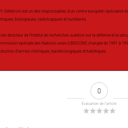
Pr Sellstrom est un des responsables d’un centre européen spécialisé d
miques, biologiques, radiologiques et nucléaires.
ien directeur de l’Institut de recherches suédois sur la défense et la sécu
mmission spéciale des Nations unies (UNSCOM) chargée de 1991 à 1999
duction d’armes chimiques, bactériologiques et balistiques.
0
Évaluation de l'article