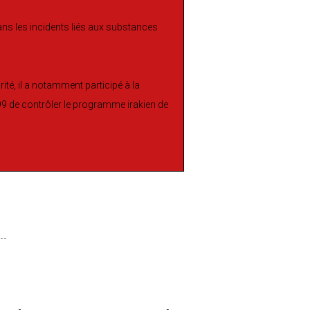
ans les incidents liés aux substances
rité, il a notamment participé à la
 de contrôler le programme irakien de