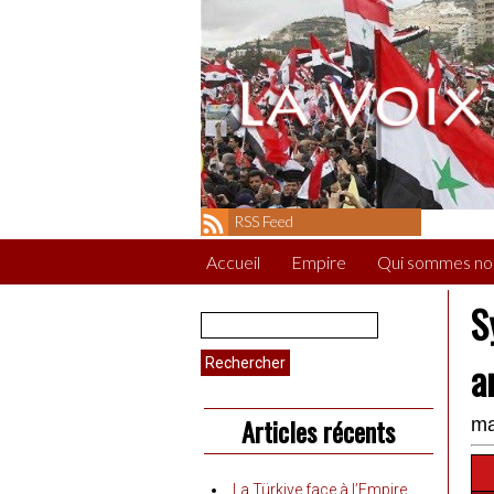
RSS Feed
Accueil
Empire
Qui sommes no
S
Rechercher :
a
Articles récents
ma
La Türkiye face à l’Empire