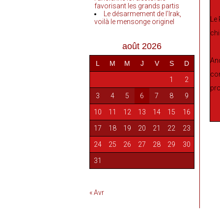
favorisant les grands partis
Le désarmement de l’Irak,
Le 
voilà le mensonge originel
chi
août 2026
Anc
L
M
M
J
V
S
D
co
1
2
pro
3
4
5
6
7
8
9
10
11
12
13
14
15
16
17
18
19
20
21
22
23
24
25
26
27
28
29
30
31
« Avr