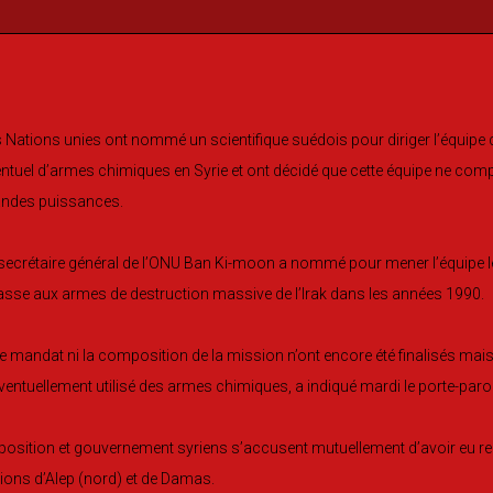
 Nations unies ont nommé un scientifique suédois pour diriger l’équipe 
ntuel d’armes chimiques en Syrie et ont décidé que cette équipe ne com
andes puissances.
secrétaire général de l’ONU Ban Ki-moon a nommé pour mener l’équipe le P
sse aux armes de destruction massive de l’Irak dans les années 1990.
le mandat ni la composition de la mission n’ont encore été finalisés mais 
ventuellement utilisé des armes chimiques, a indiqué mardi le porte-parol
osition et gouvernement syriens s’accusent mutuellement d’avoir eu r
ions d’Alep (nord) et de Damas.