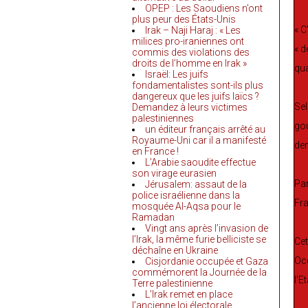
OPEP : Les Saoudiens n’ont
plus peur des États-Unis
« C
Irak – Naji Haraj : « Les
milices pro-iraniennes ont
« d
commis des violations des
droits de l’homme en Irak »
qua
Israël: Les juifs
fondamentalistes sont-ils plus
dangereux que les juifs laïcs ?
Sel
Demandez à leurs victimes
palestiniennes
gou
un éditeur français arrêté au
Royaume-Uni car il a manifesté
dem
en France !
L’Arabie saoudite effectue
son virage eurasien
Par
Jérusalem: assaut de la
police israélienne dans la
Fra
mosquée Al-Aqsa pour le
Ramadan
Vingt ans après l’invasion de
l’Irak, la même furie belliciste se
Cet
déchaîne en Ukraine
Occ
Cisjordanie occupée et Gaza
commémorent la Journée de la
l’E
Terre palestinienne
L’Irak remet en place
l’ancienne loi électorale