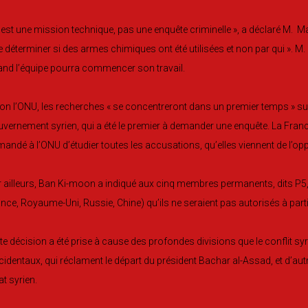
’est une mission technique, pas une enquête criminelle », a déclaré M. Mar
e déterminer si des armes chimiques ont été utilisées et non par qui ». M.
nd l’équipe pourra commencer son travail.
on l’ONU, les recherches « se concentreront dans un premier temps » su
vernement syrien, qui a été le premier à demander une enquête. La Franc
andé à l’ONU d’étudier toutes les accusations, qu’elles viennent de l’o
 ailleurs, Ban Ki-moon a indiqué aux cinq membres permanents, dits P5, 
nce, Royaume-Uni, Russie, Chine) qu’ils ne seraient pas autorisés à parti
te décision a été prise à cause des profondes divisions que le conflit syr
identaux, qui réclament le départ du président Bachar al-Assad, et d’autr
tat syrien.