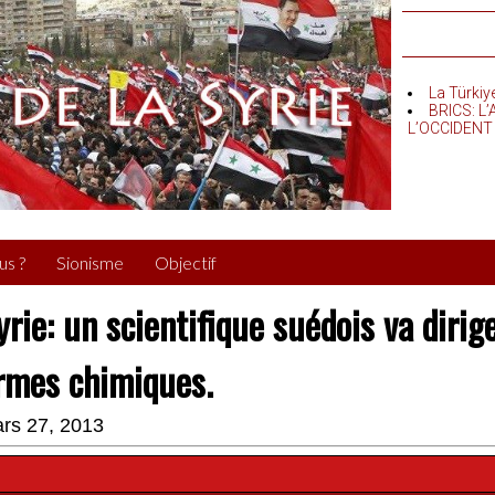
La Türkiy
BRICS: L
L’OCCIDENT
us ?
Sionisme
Objectif
yrie: un scientifique suédois va dirig
rmes chimiques.
rs 27, 2013