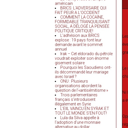
américain
BRICS: L’ADVERSAIRE QUI
FAIT PEUR A L’OCCIDENT
COMMENT LA COCAÏNE,
FORMIDABLE TRANQUILISANT
SOCIAL, A DÉLOGÉ LA PENSÉE
POLITIQUE CRITIQUE!
L’adhésion aux BRICS
Les
explose : 19 pays font leur
éve
demande avant le sommet
annuel
gr
Irak – Cet eldorado du pétrole
voudrait exploiter son énorme
gisement solaire
Pourquoi les Saoudiens ont-
Le 
ils décommandé leur mariage
cha
avec Israël ?
ONU : Plusieurs
organisations abordent la
question de l’«antisémitisme »
Ni 
Trois parlementaires
français s’introduisent
a é
illégalement en Syrie
L’EIIL VAINCU EN SYRAK ET
TOUT LE MONDE S’EN FOUT!
Opp
Lula da Silva appelle à
l’adoption d’une monnaie
rég
alternative au dollar