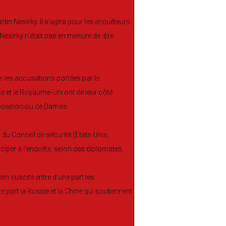
tin Nesirky. Il s’agira pour les enquêteurs
 Nesirky n’était pas en mesure de dire
r les accusations portées par le
e et le Royaume-Uni ont de leur côté
pposition ou de Damas.
du Conseil de sécurité (Etats-Unis,
ciper à l’enquête, selon des diplomates.
ien suscite entre d’une part les
e part la Russie et la Chine qui soutiennent