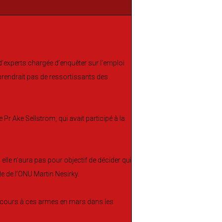
d’experts chargée d’enquêter sur l’emploi
prendrait pas de ressortissants des
r Ake Sellstrom, qui avait participé à la
elle n’aura pas pour objectif de décider qui
e de l’ONU Martin Nesirky.
ecours à ces armes en mars dans les