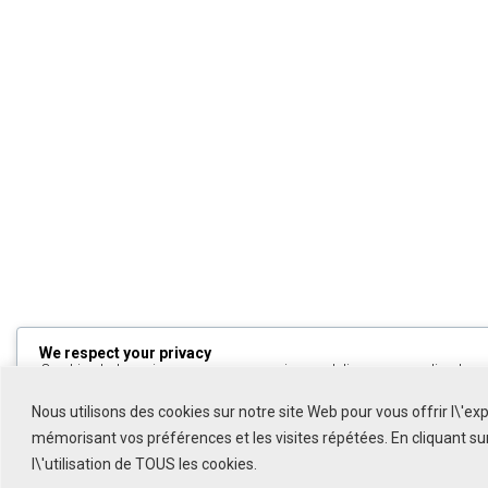
We respect your privacy
Cookies help us improve your experience, deliver personalized cont
can choose which cookies to allow by clicking
Customize
. Click
All
to decline non-essential cookies.
Nous utilisons des cookies sur notre site Web pour vous offrir l\'ex
mémorisant vos préférences et les visites répétées. En cliquant s
Customize
l\'utilisation de TOUS les cookies.