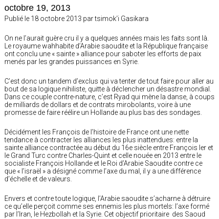
octobre 19, 2013
Publié le 18 octobre 2013 par tsimok’i Gasikara
On ne l’aurait guère cru il y a quelques années mais les faits sont là.
Le royaume wahhabite d’Arabie saoudite et la République française
ont conclu une « sainte » alliance pour saboter les efforts de paix
menés par les grandes puissances en Syrie.
C’est donc un tandem d’exclus qui va tenter de tout faire pour aller au
bout de sa logique nihiliste, quitte à déclencher un désastre mondial.
Dans ce couple contre-nature, c’est Ryad qui mène la danse, à coups
de milliards de dollars et de contrats mirobolants, voire à une
promesse de faire réélire un Hollande au plus bas des sondages.
Décidément les François de l’histoire de France ont une nette
tendance à contracter les alliances les plus inattendues: entre la
sainte alliance contractée au début du 16e siècle entre François Ier et
le Grand Turc contre Charles-Quint et celle nouée en 2013 entre le
socialiste François Hollande et le Roi d’Arabie Saoudite contre ce
que « l’israël » a désigné comme l’axe du mal, il y a une différence
d’échelle et de valeurs.
Envers et contre toute logique, l’Arabie saoudite s’acharne à détruire
ce qu’elle perçoit comme ses ennemis les plus mortels: l’axe formé
par l’Iran, le Hezbollah et la Syrie. Cet objectif prioritaire des Saoud