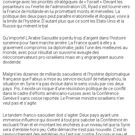
converge avec les priorités stratégiques de « l’israël ». Devant les
pesanteurs ou l’inertie de l’administration US, Ryad s’est tourné vers
la France de Hollande en lui promettant monts et merveilles. La
politique des deux pays peut paraître irrationnelle et illogique, voire à
la limite de l’hystérie. D’autant plus que ce sont les Etats-Unis et la
Russie qui mènent le bal.
Qu’importe! L’Arabie Saoudite a perdu trop d’argent dans l’histoire
syrienne pour faire marche arrière. La France quant à elle y a
gravement compromis sa diplomatie, jadis l’une des meilleures au
monde, avec pour résultat un suivisme aveugle des
néoconservateurs pro-israéliens mais en y engrangeant aucune
dividende.
Malgré les dizaines de milliards saoudiens et l’hystérie diplomatique
française que Fabius a mise au service exclusif de netanyahou, la
situation en Syrie n’a pas évolué dans le sens voulu par ces deux
pays. Pis, il existe un risque d’une résolution politique de ce conflit
dans le cadre d’efforts américano-russes avec la Conférence
Genève II sans cesse reportée. Le Premier ministre israéliens n’en
veut pas et s’agite.
Le tandem franco-saoudien doit s’agiter. Deux pays ayant une
immense influence qui doivent à tout prix saboter la Conférence en
excluant l’Iran et en montant les enchères à un niveau tel que la Syrie
sera d’emblée hors-jeu. Cette démarche n’est pas nouvelle. C’est le
rapprochement des extrêmes qui l’est par contre. Encore un peu et