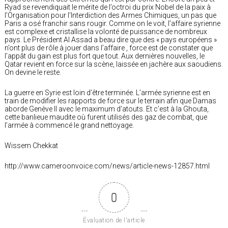
Ryad se revendiquait le mérite de l’octroi du prix Nobel de la paix à
l’Organisation pour l’Interdiction des Armes Chimiques, un pas que
Paris a osé franchir sans rougir. Comme on le voit, l’affaire syrienne
est complexe et cristallise la volonté de puissance de nombreux
pays. Le Président Al Assad a beau dire que des « pays européens »
n’ont plus de rôle à jouer dans l’affaire , force est de constater que
l’appât du gain est plus fort que tout. Aux dernières nouvelles, le
Qatar revient en force sur la scène, laissée en jachère aux saoudiens.
On devine le reste.
La guerre en Syrie est loin d’être terminée. L’armée syrienne est en
train de modifier les rapports de force sur le terrain afin que Damas
aborde Genève II avec le maximum d’atouts. Et c’est à la Ghouta,
cette banlieue maudite où furent utilisés des gaz de combat, que
l’armée à commencé le grand nettoyage.
Wissem Chekkat
http://www.cameroonvoice.com/news/article-news-12857.html
0
Évaluation de l'article