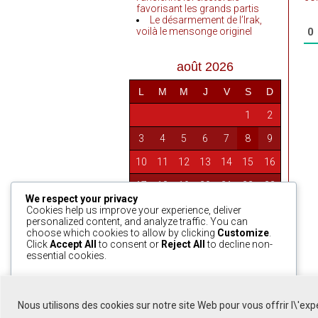
favorisant les grands partis
Le désarmement de l’Irak,
voilà le mensonge originel
0
août 2026
L
M
M
J
V
S
D
1
2
3
4
5
6
7
8
9
10
11
12
13
14
15
16
17
18
19
20
21
22
23
We respect your privacy
24
25
26
27
28
29
30
Cookies help us improve your experience, deliver
personalized content, and analyze traffic. You can
31
choose which cookies to allow by clicking
Customize
.
Click
Accept All
to consent or
Reject All
to decline non-
essential cookies.
« Avr
Customize
Reject All
Accept All
Nous utilisons des cookies sur notre site Web pour vous offrir l\'ex
Powered by