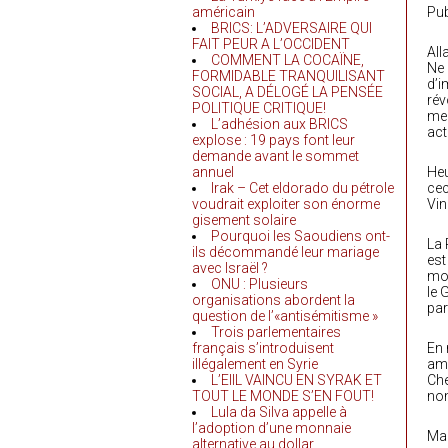
américain
Pub
BRICS: L’ADVERSAIRE QUI
FAIT PEUR A L’OCCIDENT
All
COMMENT LA COCAÏNE,
Ne 
FORMIDABLE TRANQUILISANT
d’i
SOCIAL, A DÉLOGÉ LA PENSÉE
rév
POLITIQUE CRITIQUE!
men
L’adhésion aux BRICS
act
explose : 19 pays font leur
demande avant le sommet
annuel
Heu
Irak – Cet eldorado du pétrole
cec
voudrait exploiter son énorme
Vin
gisement solaire
Pourquoi les Saoudiens ont-
La 
ils décommandé leur mariage
est
avec Israël ?
mou
ONU : Plusieurs
le 
organisations abordent la
par
question de l’«antisémitisme »
Trois parlementaires
français s’introduisent
En 
illégalement en Syrie
amé
L’EIIL VAINCU EN SYRAK ET
Che
TOUT LE MONDE S’EN FOUT!
nom
Lula da Silva appelle à
l’adoption d’une monnaie
Mai
alternative au dollar