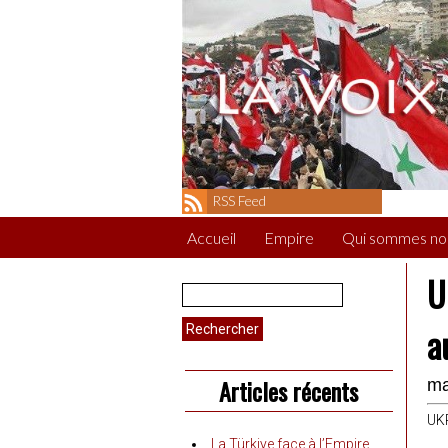
RSS Feed
Accueil
Empire
Qui sommes no
U
Rechercher :
a
Articles récents
ma
UKR
La Türkiye face à l’Empire