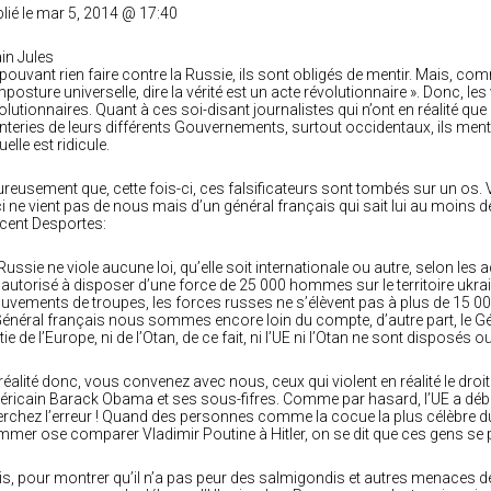
lié le mar 5, 2014 @ 17:40
ain Jules
pouvant rien faire contre la Russie, ils sont obligés de mentir. Mais, co
mposture universelle, dire la vérité est un acte révolutionnaire ». Donc, le
olutionnaires. Quant à ces soi-disant journalistes qui n’ont en réalité qu
teries de leurs différents Gouvernements, surtout occidentaux, ils men
uelle est ridicule.
reusement que, cette fois-ci, ces falsificateurs sont tombés sur un os. 
i ne vient pas de nous mais d’un général français qui sait lui au moins de 
cent Desportes:
Russie ne viole aucune loi, qu’elle soit internationale ou autre, selon les
 autorisé à disposer d’une force de 25 000 hommes sur le territoire ukra
vements de troupes, les forces russes ne s’élèvent pas à plus de 15
Général français nous sommes encore loin du compte, d’autre part, le Génér
tie de l’Europe, ni de l’Otan, de ce fait, ni l’UE ni l’Otan ne sont disposés o
réalité donc, vous convenez avec nous, ceux qui violent en réalité le droit 
ricain Barack Obama et ses sous-fifres. Comme par hasard, l’UE a déblo
rchez l’erreur ! Quand des personnes comme la cocue la plus célèbre du
mer ose comparer Vladimir Poutine à Hitler, on se dit que ces gens se 
s, pour montrer qu’il n’a pas peur des salmigondis et autres menaces de