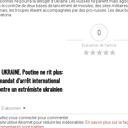
sonnes ne pourra la déloger d’Ukraine. Les Russes ne parlent mais agisse
s le contrôle de deux bases de lancement de missiles, des sites militai
 mais, les troupes étaient accompagnées par des pro-russes. Les deux bas
atoria.
0
Évaluation de l'article
«
UKRAINE. Poutine ne rit plus:
mandat d’arrêt international
ontre un extrémiste ukrainien
S’abonner
uillez vous connecter pour commenter
site utilise Akismet pour réduire les indésirables.
En savoir plus sur la f
mmentaires sont traitées
.