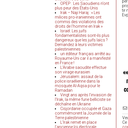
per
OPEP : Les Saoudiens n’ont
pri
plus peur des États-Unis
tir
Irak – Naji Haraj : « Les
Evp
milices pro-iraniennes ont
commis des violations des
droits de l’homme en Irak »
Israël: Les juifs
fondamentalistes sont-ils plus
dangereux que les juifs laïcs ?
Demandez à leurs victimes
palestiniennes
un éditeur français arrêté au
Royaume-Uni car il a manifesté
en France !
L’Arabie saoudite effectue
«
son virage eurasien
Jérusalem: assaut de la
police israélienne dans la
mosquée Al-Aqsa pour le
c
Ramadan
Vingt ans après l’invasion de
l’Irak, la même furie belliciste se
déchaîne en Ukraine
Cisjordanie occupée et Gaza
commémorent la Journée de la
Terre palestinienne
Ve
L’Irak remet en place
Ce 
l’ancienne loi électorale
co