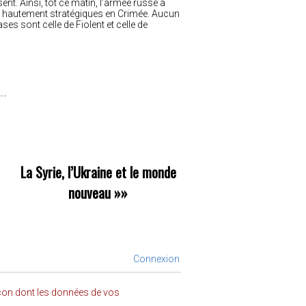
nt. Ainsi, tôt ce matin, l’armée russe a
res hautement stratégiques en Crimée. Aucun
es sont celle de Fiolent et celle de
La Syrie, l’Ukraine et le monde
nouveau
»»
Connexion
açon dont les données de vos