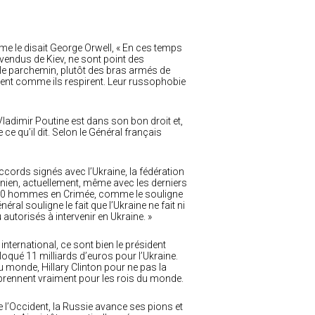
mme le disait George Orwell, « En ces temps
s vendus de Kiev, ne sont point des
e le parchemin, plutôt des bras armés de
tent comme ils respirent. Leur russophobie
Vladimir Poutine est dans son bon droit et,
ce qu’il dit. Selon le Général français
 accords signés avec l’Ukraine, la fédération
inien, actuellement, même avec les derniers
 000 hommes en Crimée, comme le souligne
al souligne le fait que l’Ukraine ne fait ni
u autorisés à intervenir en Ukraine. »
international, ce sont bien le président
qué 11 milliards d’euros pour l’Ukraine.
 monde, Hillary Clinton pour ne pas la
prennent vraiment pour les rois du monde.
 l’Occident, la Russie avance ses pions et