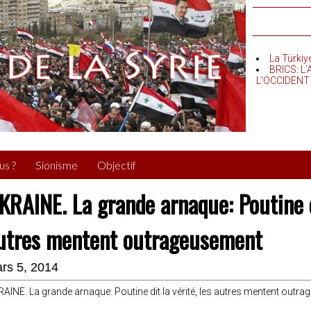
La Türkiy
BRICS: L
L’OCCIDENT
us ?
Sionisme
Objectif
KRAINE. La grande arnaque: Poutine di
utres mentent outrageusement
rs 5, 2014
AINE. La grande arnaque: Poutine dit la vérité, les autres mentent outr