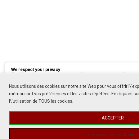
We respect your privacy
Cookies help us improve your experience, deliver personalized cont
can choose which cookies to allow by clicking
Customize
. Click
All
to decline non-essential cookies.
Nous utilisons des cookies sur notre site Web pour vous offrir l\'ex
mémorisant vos préférences et les visites répétées. En cliquant s
Customize
l\'utilisation de TOUS les cookies.
Reject All
ACCEPTER
Accept All
Powered by
Personnaliser les Cookies