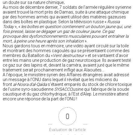
un doute sur sa nature chimique
.
Au mois de décembre dernier, 7 soldats de l’armée régulière syrienne
avaient trouvé la mort près de Damas, suite à une attaque chimique
par des hommes armés qui avaient utilisé des matières gazeuses
dans des boîtes en plastique. Selon la télévision russe «
Russia
Today
», «
les boîtes en question contiennent un bouton jaune qui, une
fois pressé, laisse se dégager un gaz de couleur jaune. Ce gaz
provoque des dysfonctionnements musculaires pouvant entraîner la
mort, à peine une heure après son inhalation
».
Nous gardons tous en mémoire, une vidéo ayant circulé sur la toile
et montrant des hommes cagoulés qui se présentaient comme des
membres du Bataillon du «
Vent destructeur
» et se vantaient d’avoir
entre les mains une production de gaz neurotoxique. Ils avaient testé
ce gaz sur des lapins et, devant la caméra, avaient juré que le même
traitement serait prochainement infligé aux Alaouites…
A l’époque, le ministère syrien des Affaires étrangères avait adressé
un message à l’ONU dans lequel il révélait que les miliciens du
front
al-Nosra d’al-Qaïda
s’étaient emparés du stock de chlore toxique
de l’usine syro-saoudienne
SYSACCO,
usine qui fabrique de la soude
caustique et du gaz chlorhydrique, à l’Est d’Alep. Le ministère attend
encore une réponse de la part de l’ONU !
0
Évaluation de l'article