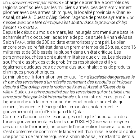
un «
gouvernement par intérim
» chargé de prendre le contrôle des
régions confisquées par les miliciens armés, ces derniers viennent
pilonner avec des armes chimiques, la localité provinciale Khan el-
Assal, située à l’Ouest d’Alep. Selon l’agence de presse syrienne, «
un
missile avec une tête chimique s’est abattu dans la province d’Alep
faisant 15 morts
».
Depuis le début du mois de mars, les insurgés ont mené une bataille
acharnée afin d’occuper l’académie de police située à Khan el-Assal.
Selon l’
AFP
, près de 200 soldats et terroristes y ont péri. Le bilan
encore provisoire fait état dans un premier temps de 26 tués, dont 16
militaires et de 86 blessés, la plupart dans un état critique. Les
personnes touchées sont autant militaires que civiles. Les blessés
souffrent d’asphyxies et de problèmes respiratoires et il y a
également quelques cas de coma dus aux inhalations de produits
chimiques phosphoriques.
Le ministre de l’Information syrien qualifie «
d’escalade dangereuse, le
tir par des terroristes d’un missile contenant des produits chimiques
depuis à l’Est d’Alep vers la région de Khan al-Assal, à l’Ouest de la
ville
». Suite au «
crime perpétré par les terroristes qui ont utilisé une
arme prohibée par la loi internationale
», le ministre s’en est pris à la
Ligue « arabe », à la communauté internationale et aux Etats qui
arment, financent et hébergent les terroristes, notamment le
gouvernement (turc) d’Erdogan et le Qatar.
Comme à l’accoutumée, les insurgés ont rejeté l’accusation des
forces gouvernementales tandis que l’OSDH (Observatoire syrien
des droits de l’homme), instance de l’insurrection basée à Londres,
s’est contentée de confirmer le lancement d’un missile sol-sol contre
une position de l’armée régulière à Khan al-Assal, émettant toutefois