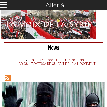
Aller à…
News
La Türkiye face à l’Empire américain
BRICS: L’ADVERSAIRE QUI FAIT PEUR A L’OCCIDENT
RSS
Feed