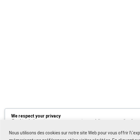
We respect your privacy
Cookies help us improve your experience, deliver personalized cont
can choose which cookies to allow by clicking
Customize
. Click
All
to decline non-essential cookies.
Nous utilisons des cookies sur notre site Web pour vous offrir l\'ex