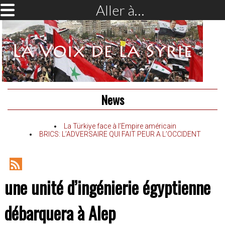
Aller à…
News
La Türkiye face à l’Empire américain
BRICS: L’ADVERSAIRE QUI FAIT PEUR A L’OCCIDENT
RSS
une unité d’ingénierie égyptienne
Feed
débarquera à Alep