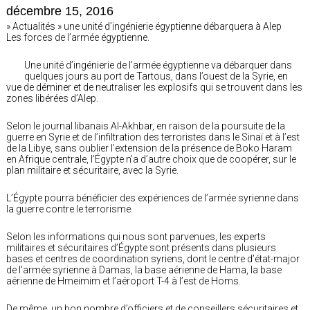
décembre 15, 2016
» Actualités » une unité d’ingénierie égyptienne débarquera à Alep
Les forces de l’armée égyptienne.
Une unité d’ingénierie de l’armée égyptienne va débarquer dans
quelques jours au port de Tartous, dans l’ouest de la Syrie, en
vue de déminer et de neutraliser les explosifs qui se trouvent dans les
zones libérées d’Alep.
Selon le journal libanais Al-Akhbar, en raison de la poursuite de la
guerre en Syrie et de l’infiltration des terroristes dans le Sinaï et à l’est
de la Libye, sans oublier l’extension de la présence de Boko Haram
en Afrique centrale, l’Égypte n’a d’autre choix que de coopérer, sur le
plan militaire et sécuritaire, avec la Syrie.
L’Égypte pourra bénéficier des expériences de l’armée syrienne dans
la guerre contre le terrorisme.
Selon les informations qui nous sont parvenues, les experts
militaires et sécuritaires d’Égypte sont présents dans plusieurs
bases et centres de coordination syriens, dont le centre d’état-major
de l’armée syrienne à Damas, la base aérienne de Hama, la base
aérienne de Hmeimim et l’aéroport T-4 à l’est de Homs.
De même, un bon nombre d’officiers et de conseillers sécuritaires et