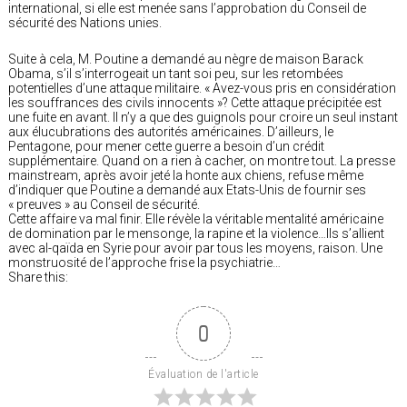
international, si elle est menée sans l’approbation du Conseil de
sécurité des Nations unies.
Suite à cela, M. Poutine a demandé au nègre de maison Barack
Obama, s’il s’interrogeait un tant soi peu, sur les retombées
potentielles d’une attaque militaire. « Avez-vous pris en considération
les souffrances des civils innocents »? Cette attaque précipitée est
une fuite en avant. Il n’y a que des guignols pour croire un seul instant
aux élucubrations des autorités américaines. D’ailleurs, le
Pentagone, pour mener cette guerre a besoin d’un crédit
supplémentaire. Quand on a rien à cacher, on montre tout. La presse
mainstream, après avoir jeté la honte aux chiens, refuse même
d’indiquer que Poutine a demandé aux Etats-Unis de fournir ses
« preuves » au Conseil de sécurité.
Cette affaire va mal finir. Elle révèle la véritable mentalité américaine
de domination par le mensonge, la rapine et la violence…Ils s’allient
avec al-qaïda en Syrie pour avoir par tous les moyens, raison. Une
monstruosité de l’approche frise la psychiatrie…
Share this:
0
Évaluation de l'article