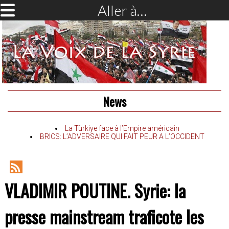
Aller à…
News
La Türkiye face à l’Empire américain
BRICS: L’ADVERSAIRE QUI FAIT PEUR A L’OCCIDENT
RSS
VLADIMIR POUTINE. Syrie: la
Feed
presse mainstream traficote les