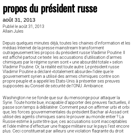
propos du président russe
août 31, 2013
Publié le août 31, 2013
Allain Jules
Depuis quelques minutes déjà, toutes les chaines d’information et les
médias Internet de la presse mainstream transforment
outrageusement les propos du président russe Vladimir Poutine. Il
est affiché partout ce texte: les accusations d’utilisation d’armes
chimiques par le régime syrien sont « une absurdité totale » selon
Vladimir Poutine. Or, la réalité est toute autre. Le président russe
Vladimir Poutine a déclaré «totalement absurde» l’idée que le
gouvernement syrien a utilisé des armes chimiques contre son
propre peuple et a appelé les Etats-Unis à présenter ses preuves
supposées au Conseil de sécurité de l’ONU. Ambiance.
Washington ne se fonde que sur du mensonge pour attaquer la
Syrie. Toute honte bue, incapable d’apporter des preuves factuelles, il
passe son temps à déblatérer. Comment peut-on affirmer urbi et orbi
que, les forces gouvernementales du président Bachar al-Assad ont
utilisé des agents chimiques sans le prouver au monde entier ? La
Russie estime à juste titre que, ces accusations sont inacceptables
et l’idée même d’effectuer une frappe militaire sur le pays l’est encore
plus. Ceci constituerait par ailleurs une violation flagrante du droit