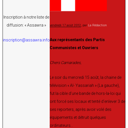
Inscription à notre liste de
diffusion: « Assawra »
vendredi 17 août 2012
, par
La Rédaction
Aux représentants des Partis
inscription@assawra.info
Communistes et Ouvriers
Chers Camarades,
Le soir du mercredi 15 août, la chaine de
télévision « Al- Yassariah » (La gauche),
fut la cible d’une bande de hors-la-loi qui
ont forcé ses locaux et tenté d’enlever 3 de
ses reporters, après avoir volé des
équipements et détruit quelques
ordinateurs…