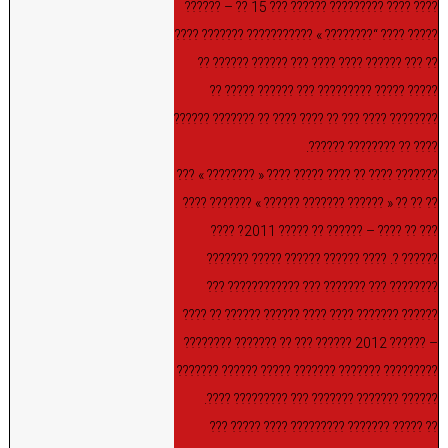
???? ???? ????????? ?????? ??? 15 ?? – ??????
????? ???? “???????? » ??????????? ??????? ????
?? ??? ?????? ???? ???? ??? ?????? ?????? ??
????? ????? ????????? ??? ?????? ????? ??
???????? ???? ??? ?? ???? ???? ?? ??????? ??????
???? ?? ???????? ??????.
??????? ???? ?? ???? ????? ???? « ???????? » ???
?? ?? ?? « ?????? ??????? ?????? » ??????? ????
??? ?? ???? – ?????? ?? ????? 2011? ????
?????? ?. ???? ?????? ?????? ????? ???????
???????? ??? ??????? ??? ???????????? ???
?????? ??????? ???? ???? ?????? ?????? ?? ????
– ?????? 2012 ?????? ??? ?? ??????? ????????
????????? ??????? ??????? ????? ?????? ???????
?????? ??????? ??????? ??? ????????? ????.
?? ????? ??????? ????????? ???? ????? ???