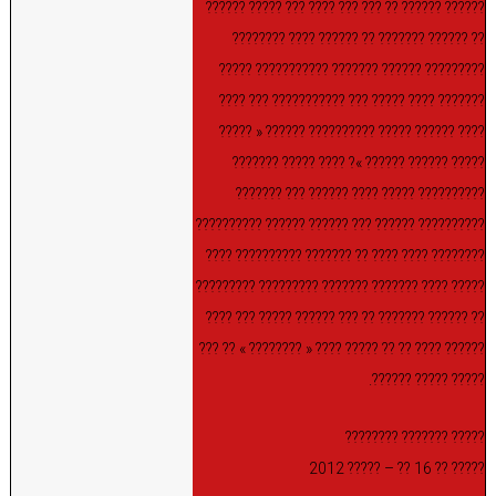
?????? ?????? ?? ??? ??? ???? ??? ????? ??????
?? ?????? ??????? ?? ?????? ???? ????????
????????? ?????? ??????? ??????????? ?????
??????? ???? ????? ??? ??????????? ??? ????
???? ?????? ????? ?????????? ?????? « ?????
????? ?????? ?????? »? ???? ????? ???????
?????????? ????? ???? ?????? ??? ???????
?????????? ?????? ??? ?????? ?????? ??????????
???????? ???? ???? ?? ??????? ?????????? ????
????? ???? ??????? ??????? ????????? ?????????
?? ?????? ??????? ?? ??? ?????? ????? ??? ????
?????? ???? ?? ?? ????? ???? « ???????? » ?? ???
????? ????? ??????.
????? ??????? ????????
????? ?? 16 ?? – ????? 2012