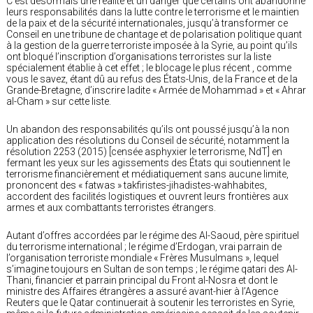
C’est désormais une réalité et un danger que certains ont abandonné
leurs responsabilités dans la lutte contre le terrorisme et le maintien
de la paix et de la sécurité internationales, jusqu’à transformer ce
Conseil en une tribune de chantage et de polarisation politique quant
à la gestion de la guerre terroriste imposée à la Syrie, au point qu’ils
ont bloqué l’inscription d’organisations terroristes sur la liste
spécialement établie à cet effet ; le blocage le plus récent , comme
vous le savez, étant dû au refus des États-Unis, de la France et de la
Grande-Bretagne, d’inscrire ladite « Armée de Mohammad » et « Ahrar
al-Cham » sur cette liste.
Un abandon des responsabilités qu’ils ont poussé jusqu’à la non
application des résolutions du Conseil de sécurité, notamment la
résolution 2253 (2015) [censée asphyxier le terrorisme, NdT] en
fermant les yeux sur les agissements des États qui soutiennent le
terrorisme financièrement et médiatiquement sans aucune limite,
prononcent des « fatwas » takfiristes-jihadistes-wahhabites,
accordent des facilités logistiques et ouvrent leurs frontières aux
armes et aux combattants terroristes étrangers.
Autant d’offres accordées par le régime des Al-Saoud, père spirituel
du terrorisme international ; le régime d’Erdogan, vrai parrain de
l’organisation terroriste mondiale « Frères Musulmans », lequel
s’imagine toujours en Sultan de son temps ; le régime qatari des Al-
Thani, financier et parrain principal du Front al-Nosra et dont le
ministre des Affaires étrangères a assuré avant-hier à l’Agence
Reuters que le Qatar continuerait à soutenir les terroristes en Syrie,