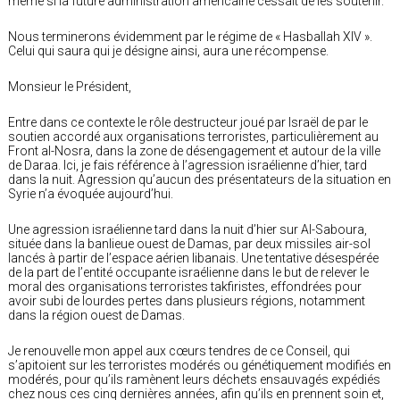
même si la future administration américaine cessait de les soutenir.
Nous terminerons évidemment par le régime de « Hasballah XIV ».
Celui qui saura qui je désigne ainsi, aura une récompense.
Monsieur le Président,
Entre dans ce contexte le rôle destructeur joué par Israël de par le
soutien accordé aux organisations terroristes, particulièrement au
Front al-Nosra, dans la zone de désengagement et autour de la ville
de Daraa. Ici, je fais référence à l’agression israélienne d’hier, tard
dans la nuit. Agression qu’aucun des présentateurs de la situation en
Syrie n’a évoquée aujourd’hui.
Une agression israélienne tard dans la nuit d’hier sur Al-Saboura,
située dans la banlieue ouest de Damas, par deux missiles air-sol
lancés à partir de l’espace aérien libanais. Une tentative désespérée
de la part de l’entité occupante israélienne dans le but de relever le
moral des organisations terroristes takfiristes, effondrées pour
avoir subi de lourdes pertes dans plusieurs régions, notamment
dans la région ouest de Damas.
Je renouvelle mon appel aux cœurs tendres de ce Conseil, qui
s’apitoient sur les terroristes modérés ou génétiquement modifiés en
modérés, pour qu’ils ramènent leurs déchets ensauvagés expédiés
chez nous ces cinq dernières années, afin qu’ils en prennent soin et,