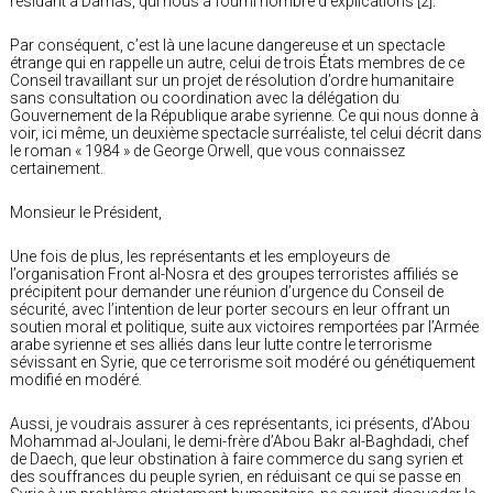
résidant à Damas, qui nous a fourni nombre d’explications [2].
Par conséquent, c’est là une lacune dangereuse et un spectacle
étrange qui en rappelle un autre, celui de trois États membres de ce
Conseil travaillant sur un projet de résolution d’ordre humanitaire
sans consultation ou coordination avec la délégation du
Gouvernement de la République arabe syrienne. Ce qui nous donne à
voir, ici même, un deuxième spectacle surréaliste, tel celui décrit dans
le roman « 1984 » de George Orwell, que vous connaissez
certainement.
Monsieur le Président,
Une fois de plus, les représentants et les employeurs de
l’organisation Front al-Nosra et des groupes terroristes affiliés se
précipitent pour demander une réunion d’urgence du Conseil de
sécurité, avec l’intention de leur porter secours en leur offrant un
soutien moral et politique, suite aux victoires remportées par l’Armée
arabe syrienne et ses alliés dans leur lutte contre le terrorisme
sévissant en Syrie, que ce terrorisme soit modéré ou génétiquement
modifié en modéré.
Aussi, je voudrais assurer à ces représentants, ici présents, d’Abou
Mohammad al-Joulani, le demi-frère d’Abou Bakr al-Baghdadi, chef
de Daech, que leur obstination à faire commerce du sang syrien et
des souffrances du peuple syrien, en réduisant ce qui se passe en