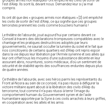
groupes armés non étatiques- ont empêché les civils de sortir de
l’est d’Alep. Ils sont là, devant nous. Demandez-leur si j’ai mal
compris.
Ils ont dit que des « groupes armés non étatiques » [2] ont empêché
les civils de sortir de l’est d’Alep, ce qui signifie que ces groupes
terroristes prennent les civils comme boucliers humains !
Le théâtre de l’absurde, joué aujourd’hui par certains devant ce
Conseil à travers des déclarations trompeuses compatibles avec le
chantage et les pratiques destructrices adoptés par leurs
gouvernements, ne saurait occulter la lumière du soleil et le fait que
nos concitoyens de certains quartiers est d’Alep ont repris espoir
dans la vie depuis leur libération par l’Armée syrienne et ses alliés qui
leur ont offert tous les moyens d’une subsistance décente en leur
assurant abris, nourritures, soins médicaux, d’où un sentiment de
sécurité et de stabilité après des souffrances endurées depuis plus
de quatre années.
Ce théâtre de l’absurde, avec ses héros parmi les représentants du
Front al-Nosra au sein de ce conseil, n’a pas réussi à défigurer la
victoire militaire ayant abouti à la libération des civils d’Alep du
terrorisme, tout comme il n’a pas réussi à ternir l’image du
comportement humain du Gouvernement syrien et de l’aide
humanitaire apportée par la Syrie à ces civils arrachés à leurs griffes,
en coopération avec les alliés et les amis.