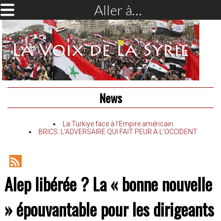
Aller à…
News
La Türkiye face à l’Empire américain
BRICS: L’ADVERSAIRE QUI FAIT PEUR A L’OCCIDENT
RSS
Alep libérée ? La « bonne nouvelle
Feed
» épouvantable pour les dirigeants