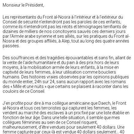
Monsieur le Président,
Les représentants du Front al-Nosra à l’intérieur et à l’extérieur du
Conseil de sécurité n’entendront pas les paroles de ces enfants,
comme ils n’entendront pas les récits et témoignages terrifiants de
dizaines de milliers de nos concitoyens sauvés ces derniers jours
par l’Armée arabe syrienne et ses alliés, sur les pratiques du Front al-
Nosra et des groupes affiliés, à Alep, tout au long des quatre années
passées.
Des souffrances et des tragédies épouvantables et sans fin, allant de
la vente de l’aide humanitaire et du pain à des prix hors de leurs
moyens, à la mobilisation armée de leurs enfants, à la mise en
captivité de leurs femmes, à leur utilisation comme boucliers
humains. Des histoires vraies observées par les opinions publiques
du monde entier, 24h sur 24, sans aucun rapport avec les romans
des « Mille et une nuits » que certains se plaisent à raconter dans les
couloirs de ce Conseil.
J’en profite pour dire à ma collègue américaine que Daech, le Front
al-Nosra et tous ces terroristes qui capturent les femmes, les
vendent au marché des esclaves à un prix fixé par une liste établie en
fonction de leur âge. Dans une telle situation, il semble que mes
collègues féminines au sein de ce Conseil risquent,
malheureusement, d’être vendues pour seulement 40 dollars. Une
femme capturée par ceux-là est vendue 40 dollars seulement… 40