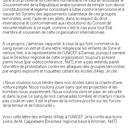
Syrie à un problème strictement humanitaire, ne saurait dissuader le
Gouvernement de la République arabe syrienne de remplir son devoir
constitutionnel et légitime consistant à lutter contre le terrorisme et à
sauver les Syriens des agissements calamiteux de ces groupes
terroristes, avec l’aide de ses alliés, dans le respect du droit
international et conformément aux résolutions du Conseil de
sécurité relatives à ce sujet, comme c’est le cas pour tout État
membre et souverain de cette organisation internationale.
À ce propos, j’aimerais rapporter à ceux-là qui font commerce du
sang syrien un extrait d’une lettre rédigée par les enfants de Syrie et
remise, hier, à la représentante de l’UNICEF à Damas, puisqu’il semble
que le Directeur régional de cette organisation, toujours présent
parmi nous [par vidéoconférence ; NdT], n’en a pas entendu parler.
Une lettre de protestation contre les attaques des groupes terroristes
par engins explosifs et roquettes ciblant les écoles d’Alep. Je cite :
« Nous voulons nous rendre dans nos écoles sans la crainte d’une
voiture piégée. Nous voulons jouer sans que les projectiles et les
bombes nous surprennent. Nous voulons vivre en paix, en sécurité
et dans la joie. Le sang de nos camarades tombés en martyrs n’aura
pas coulé en vain. Il est le phare de la victoire proche sur les forces
de la terreur et de l’obscurité ».
Voici cette lettre des enfants d’Alep à l’UNICEF. Je la confie aux bons
soins de M. Cappelaere [Directeur régional basé à Amman ; NdT].