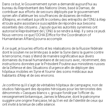
Dans ce but, le Gouvernement syrien a demandé aujourd’hui au
bureau du Représentant des Nations Unies, basé à Damas, de
contribuer aux efforts de secours déployés par le gouvernement
syrien afin d’atténuer les souffrances de dizaines de milliers
d’Alepins, en mettant à profit le contenu des entrepôts de l’ONU à Alep
et toute autre assistance susceptible de répondre aux besoins
essentiels des citoyens. J’ajoute que les autorités syriennes ont
autorisé le Représentant de L’ONU à se rendre à Alep. Il y sera ce jeudi.
Nous verrons ce que l’OCHA [Office for the Coordination of
Humanitarian Affairs] pourra accomplir.
À ce sujet, je loue les efforts et les réalisations de la Russie fédérale
dont le soutien ne se limite pas à aider la Syrie dans la guerre contre
le terrorisme, mais s’étend de manière significative aux divers
domaines du travail humanitaire et de secours avec, récemment, des
instructions données par le Président Poutine aux ministères russes
de la Défense et des Situations d’urgence afin de déployer des
hôpitaux mobiles en Syrie et fournir des soins médicaux aux
habitants d’Alep et de ses environs.
Je confirme qu’il s’agit de véritables hôpitaux de campagne, non de
studios fabriquant des épopées héroïques pour les terroristes des
dénommés « Casques blancs », groupe fondé par l’officier du
renseignement britannique, James le Mesurier, dont le patronyme
suggère une origine française, tel qu’il en est de l’identité de ceux qui
ont invité à la tenue de cette séance.