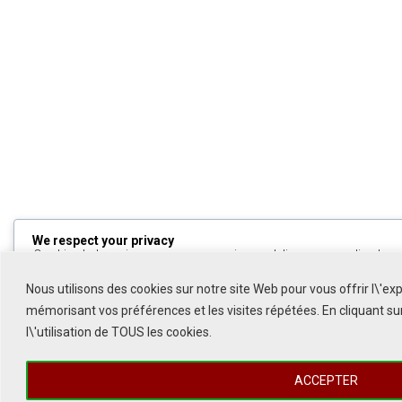
We respect your privacy
Cookies help us improve your experience, deliver personalized cont
can choose which cookies to allow by clicking
Customize
. Click
All
to decline non-essential cookies.
Nous utilisons des cookies sur notre site Web pour vous offrir l\'ex
mémorisant vos préférences et les visites répétées. En cliquant s
Customize
l\'utilisation de TOUS les cookies.
Reject All
ACCEPTER
Accept All