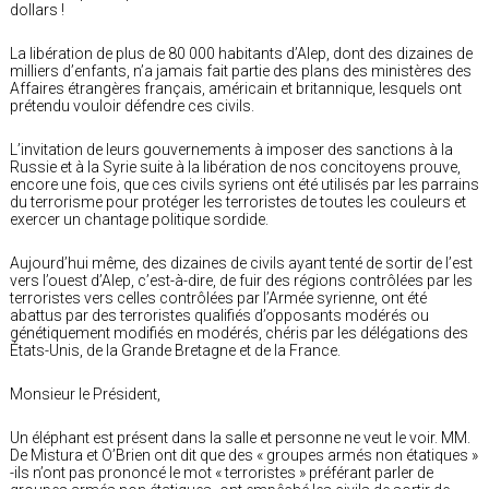
dollars !
La libération de plus de 80 000 habitants d’Alep, dont des dizaines de
milliers d’enfants, n’a jamais fait partie des plans des ministères des
Affaires étrangères français, américain et britannique, lesquels ont
prétendu vouloir défendre ces civils.
L’invitation de leurs gouvernements à imposer des sanctions à la
Russie et à la Syrie suite à la libération de nos concitoyens prouve,
encore une fois, que ces civils syriens ont été utilisés par les parrains
du terrorisme pour protéger les terroristes de toutes les couleurs et
exercer un chantage politique sordide.
Aujourd’hui même, des dizaines de civils ayant tenté de sortir de l’est
vers l’ouest d’Alep, c’est-à-dire, de fuir des régions contrôlées par les
terroristes vers celles contrôlées par l’Armée syrienne, ont été
abattus par des terroristes qualifiés d’opposants modérés ou
génétiquement modifiés en modérés, chéris par les délégations des
États-Unis, de la Grande Bretagne et de la France.
Monsieur le Président,
Un éléphant est présent dans la salle et personne ne veut le voir. MM.
De Mistura et O’Brien ont dit que des « groupes armés non étatiques »
-ils n’ont pas prononcé le mot « terroristes » préférant parler de