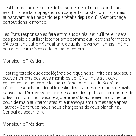
Il est temps que ce théâtre de l’absurde mette fin à ces pratiques
ayant mené à la propagation du danger terroriste comme jamais
auparavant, et à une panique planétaire depuis qu’il s’est propagé
partout dans le monde.
Les États responsables feraient mieux de réaliser qu’il ne leur sera
pas possible d’utiliser le terrorisme comme outil de transformation
d’Alep en une autre « Kandahar », ce qu’ils ne verront jamais, même
pas dans leurs rêves ou leurs cauchemars.
Monsieur le Président,
Il est regrettable que cette légèreté politique ne se limite pas aux seuls
gouvernements des pays membres de l’ONU, mais se trouve
également pratiquée par les hauts fonctionnaires du Secrétariat
général, lesquels ont décrit le destin des dizaines de milliers de civils,
sauvés par l’Armée syrienne et ses alliés des griffes du terrorisme, de
« destin inconnu et insécure », comme s’ils appelaient à donner un
coup de main aux terroristes et leur envoyaient un message après
l’autre : « Continuez, nous nous chargeons de vous blanchir au
Conseil de sécurité ! ».
Monsieur le Président,