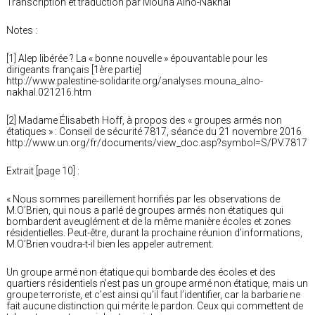
Transcription et traduction par Mouna Alno-Nakhal
Notes :
[1] Alep libérée ? La « bonne nouvelle » épouvantable pour les
dirigeants français [1ère partie]
http://www.palestine-solidarite.org/analyses.mouna_alno-
nakhal.021216.htm
[2] Madame Élisabeth Hoff, à propos des « groupes armés non
étatiques » : Conseil de sécurité 7817, séance du 21 novembre 2016
http://www.un.org/fr/documents/view_doc.asp?symbol=S/PV.7817
Extrait [page 10] :
« Nous sommes pareillement horrifiés par les observations de
M.O’Brien, qui nous a parlé de groupes armés non étatiques qui
bombardent aveuglément et de la même manière écoles et zones
résidentielles. Peut-être, durant la prochaine réunion d’informations,
M.O’Brien voudra-t-il bien les appeler autrement.
Un groupe armé non étatique qui bombarde des écoles et des
quartiers résidentiels n’est pas un groupe armé non étatique, mais un
groupe terroriste, et c’est ainsi qu’il faut l’identifier, car la barbarie ne
fait aucune distinction qui mérite le pardon. Ceux qui commettent de