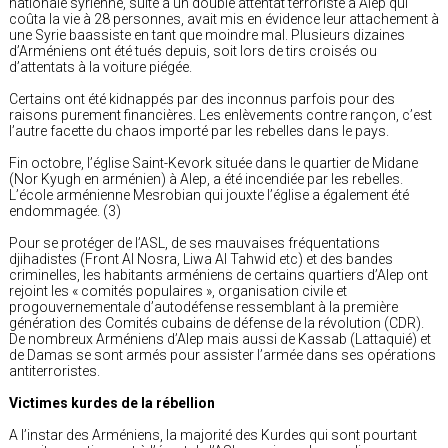
nationale syrienne, suite à un double attentat terroriste à Alep qui
coûta la vie à 28 personnes, avait mis en évidence leur attachement à
une Syrie baassiste en tant que moindre mal. Plusieurs dizaines
d’Arméniens ont été tués depuis, soit lors de tirs croisés ou
d’attentats à la voiture piégée.
Certains ont été kidnappés par des inconnus parfois pour des
raisons purement financières. Les enlèvements contre rançon, c’est
l’autre facette du chaos importé par les rebelles dans le pays.
Fin octobre, l’église Saint-Kevork située dans le quartier de Midane
(Nor Kyugh en arménien) à Alep, a été incendiée par les rebelles.
L’école arménienne Mesrobian qui jouxte l’église a également été
endommagée. (3)
Pour se protéger de l’ASL, de ses mauvaises fréquentations
djihadistes (Front Al Nosra, Liwa Al Tahwid etc) et des bandes
criminelles, les habitants arméniens de certains quartiers d’Alep ont
rejoint les « comités populaires », organisation civile et
progouvernementale d’autodéfense ressemblant à la première
génération des Comités cubains de défense de la révolution (CDR).
De nombreux Arméniens d’Alep mais aussi de Kassab (Lattaquié) et
de Damas se sont armés pour assister l’armée dans ses opérations
antiterroristes.
Victimes kurdes de la rébellion
A l’instar des Arméniens, la majorité des Kurdes qui sont pourtant