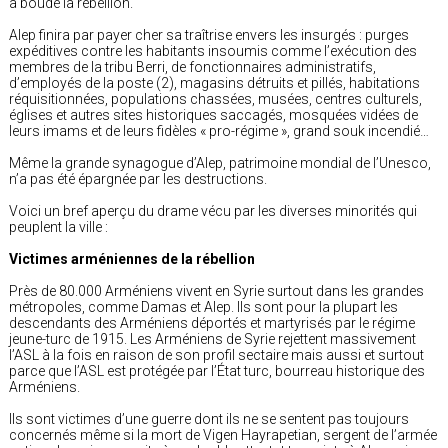
a boudé la rébellion.
Alep finira par payer cher sa traîtrise envers les insurgés : purges
expéditives contre les habitants insoumis comme l’exécution des
membres de la tribu Berri, de fonctionnaires administratifs,
d’employés de la poste (2), magasins détruits et pillés, habitations
réquisitionnées, populations chassées, musées, centres culturels,
églises et autres sites historiques saccagés, mosquées vidées de
leurs imams et de leurs fidèles « pro-régime », grand souk incendié…
Même la grande synagogue d’Alep, patrimoine mondial de l’Unesco,
n’a pas été épargnée par les destructions.
Voici un bref aperçu du drame vécu par les diverses minorités qui
peuplent la ville :
Victimes arméniennes de la rébellion
Près de 80.000 Arméniens vivent en Syrie surtout dans les grandes
métropoles, comme Damas et Alep. Ils sont pour la plupart les
descendants des Arméniens déportés et martyrisés par le régime
jeune-turc de 1915. Les Arméniens de Syrie rejettent massivement
l’ASL à la fois en raison de son profil sectaire mais aussi et surtout
parce que l’ASL est protégée par l’
État
turc, bourreau historique des
Arméniens.
Ils sont victimes d’une guerre dont ils ne se sentent pas toujours
concernés même si la mort de Vigen Hayrapetian, sergent de l’armée