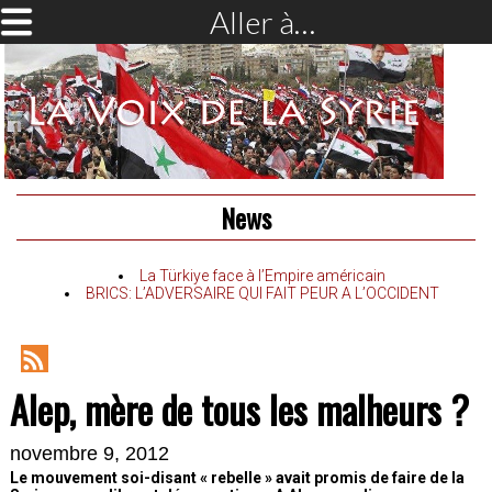
Aller à…
News
La Türkiye face à l’Empire américain
BRICS: L’ADVERSAIRE QUI FAIT PEUR A L’OCCIDENT
RSS
Alep, mère de tous les malheurs ?
Feed
novembre 9, 2012
Le mouvement soi-disant « rebelle » avait promis de faire de la