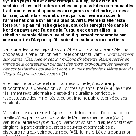
Syrie un pays libre et démocratique. A Alep, son discours
sectaire et ses méthodes cruelles ont poussé des communautés
traditionnellement opposées au régime à se défendre, armes à
la main, contre la « révolution » et parfois même à accueillir
l’armée nationale syrienne à bras ouverts. Même si elle reste
forte sur le plan militaire grâce aux succès enregistrés dans le
Nord du pays avec l’aide de la Turquie et de ses alliés, la
rébellion semble désavouée et politiquement condamnée par
une majorité d’Alépins qu’ils soient musulmans ou chrétiens.
Dans une des rares dépêches où l’AFP donne la parole aux Alépins
opposés à la rébellion, on peut lire le constat suivant: «
Contrairement
aux autres villes, Alep et ses 2,7 millions d’habitants étaient restés en
marge de la contestation pendant des mois, provoquant les railleries
des contestataires qui avaient écrit sur une banderole: « Même avec du
Viagra, Alep ne se soulève pas
» (1).
Ville paisible, prospère et multiconfessionnelle, Alep aurait pu
succomber à la « révolution » si l’Armée syrienne libre (ASL) avait été
réellement révolutionnaire, c’est-à-dire pluraliste, patriotique,
respectueuse des minorités et du patrimoine public et privé de ses
habitants.
Mais il en a été autrement. Après plus de trois mois d’occupation de
la ville d’Alep par les combattants de l’Armée syrienne libre (ASL)
venus de l’arrière-pays et du gouvernorat voisin d’Idleb, le constat est
cinglant : à part certains quartiers pauvres et perméables au
discours religieux voire sectaire de l’ASL, la majorité de la population