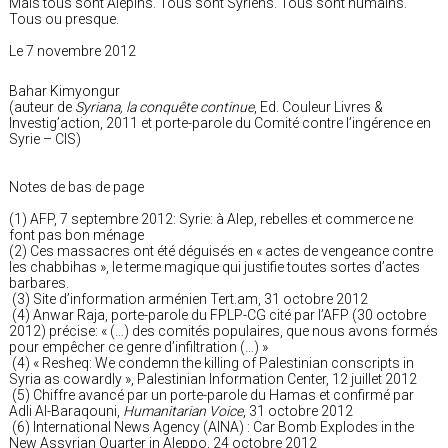
Mais tous sont Alépins. Tous sont Syriens. Tous sont humains.
Tous ou presque.
Le 7 novembre 2012
Bahar Kimyongur
(auteur de
Syriana, la conquête continue
, Ed. Couleur Livres &
Investig’action, 2011 et porte-parole du Comité contre l’ingérence en
Syrie – CIS)
Notes de bas de page
(1) AFP, 7 septembre 2012: Syrie: à Alep, rebelles et commerce ne
font pas bon ménage
(2) Ces massacres ont été déguisés en « actes de vengeance contre
les chabbihas », le terme magique qui justifie toutes sortes d’actes
barbares.
(3) Site d’information arménien Tert.am, 31 octobre 2012
(4) Anwar Raja, porte-parole du FPLP-CG cité par l’AFP (30 octobre
2012) précise: « (…) des comités populaires, que nous avons formés
pour empêcher ce genre d’infiltration (…) »
(4) « Resheq: We condemn the killing of Palestinian conscripts in
Syria as cowardly », Palestinian Information Center, 12 juillet 2012
(5) Chiffre avancé par un porte-parole du Hamas et confirmé par
Adli Al-Baraqouni,
Humanitarian Voice
, 31 octobre 2012
(6) International News Agency (AINA) : Car Bomb Explodes in the
New Assyrian Quarter in Aleppo, 24 octobre 2012