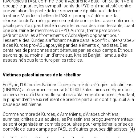
favorables à l’ASL comme le parti Azadi et le « bataillon Saladin » ont
occupé le quartier, les sympathisants du PYD ont manifesté contre
une violation flagrante de leur souveraineté politique et de leur
territoire. Mais les rebelles de l’ASL si prompts à dénoncer la
répression de l’armée gouvernementale contre des rassemblements
pacifiques n’ont pas hésité à ouvrir le feu sur des manifestants, tuant
une douzaine de membres du PYD. Au total, trente personnes
périront dans les affrontements d’Achrafiyeh opposant pour
l’essentiel des Kurdes s’affichant neutre dans le conflit « inter-arabe »
à des Kurdes pro-ASL appuyés par des éléments djihadistes. Des
centaines de personnes sont détenues par les deux camps. Et nous
savons qu’au moins l’un d’entre eux, Khaled Bahjat Hamdu, a été
assassiné sous la torture par les rebelles.
Victimes palestiniennes de la rébellion
En Syrie, l’Office des Nations Unies chargé des réfugiés palestiniens
(UNRWA) a récemment recensé 510.000 Palestiniens en Syrie dont
un tiers rien qu’à Damas. Ils sont majoritairement sunnites . Pourtant,
la plupart d’entre eux refusent de prendre part à un conflit qui nuit à la
cause palestinienne.
Comme nombre de Kurdes, d’Arméniens, d’Arabes chrétiens,
sunnites, chiites ou alaouites, les Palestiniens progouvernementaux
se sont organisés en comités populaires pour empêcher la prise de
contrôle de leurs camps par l’ASL et d’autres groupes djihadistes. (4)