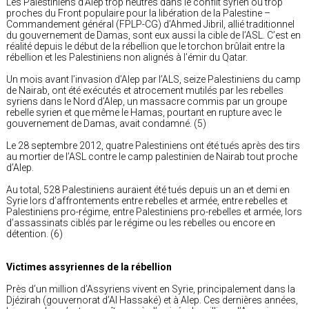
Les Palestiniens d’Alep trop neutres dans le conflit syrien ou trop
proches du Front populaire pour la libération de la Palestine –
Commandement général (FPLP-CG) d’Ahmed Jibril, allié traditionnel
du gouvernement de Damas, sont eux aussi la cible de l’ASL. C’est en
réalité depuis le début de la rébellion que le torchon brûlait entre la
rébellion et les Palestiniens non alignés à l’émir du Qatar.
Un mois avant l’invasion d’Alep par l’ALS, seize Palestiniens du camp
de Nairab, ont été exécutés et atrocement mutilés par les rebelles
syriens dans le Nord d’Alep, un massacre commis par un groupe
rebelle syrien et que même le Hamas, pourtant en rupture avec le
gouvernement de Damas, avait condamné. (5)
Le 28 septembre 2012, quatre Palestiniens ont été tués après des tirs
au mortier de l’ASL contre le camp palestinien de Nairab tout proche
d’Alep.
Au total, 528 Palestiniens auraient été tués depuis un an et demi en
Syrie lors d’affrontements entre rebelles et armée, entre rebelles et
Palestiniens pro-régime, entre Palestiniens pro-rebelles et armée, lors
d’assassinats ciblés par le régime ou les rebelles ou encore en
détention. (6)
Victimes assyriennes de la rébellion
Près d’un million d’Assyriens vivent en Syrie, principalement dans la
Djézirah (gouvernorat d’Al Hassaké) et à Alep. Ces dernières années,