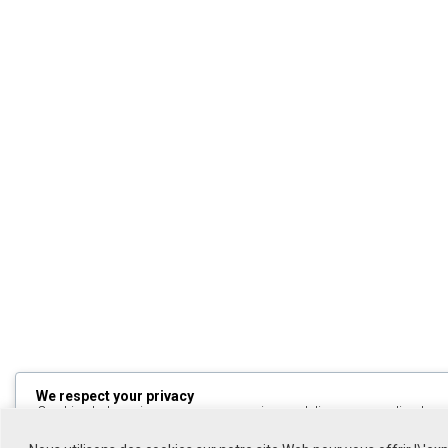
We respect your privacy
Cookies help us improve your experience, deliver personalized cont
can choose which cookies to allow by clicking
Customize
. Click
All
to decline non-essential cookies.