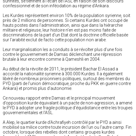
sunnites, se tiennent à l’écart de l’ASL en raison de son discours
confessionnel et de son inféodation au régime d’Ankara.
Les Kurdes représentent environ 10% de la population syrienne, soit
près de 2 millions de personnes. Si certains Kurdes ont occupé de
hauts postes dans l’administration, ainsi que dans la hiérarchie
militaire et religieuse, leur histoire n’en est pas moins faite de
discriminations de la part d’un Etat dont la doctrine officielle basée
sur l’arabité exclut de facto cette population non arabe.
Leur marginalisation les a conduits à se révolter plus d’une fois
contre le gouvernement de Damas déclenchant une répression
brutale à leur encontre comme à Qameshli en 2004.
Au début de la révolte de 2011, le président Bachar El Assad a
accordé la nationalité syrienne à 300.000 Kurdes. Il a également
libéré de nombreux prisonniers politiques, surtout des membres du
PYD (parti de l’union démocratique, proche du PKK en guerre contre
Ankara) et promis plus d’autonomie.
Ce nouveau rapport entre Damas et le principal mouvement
d’opposition kurde équivalant à un pacte de non-agression, a amené
le PYD à adopter une fragile politique d’équidistance entre les troupes
gouvernementales et l’ASL.
A Alep, le quartier kurde d’Achrafiyeh contrôlé par le PYD a ainsi
mobilisé sa milice contre toute incursion de l’un ou l’autre camp. Fin
octobre, lorsque des rebelles dont certains groupes kurdes