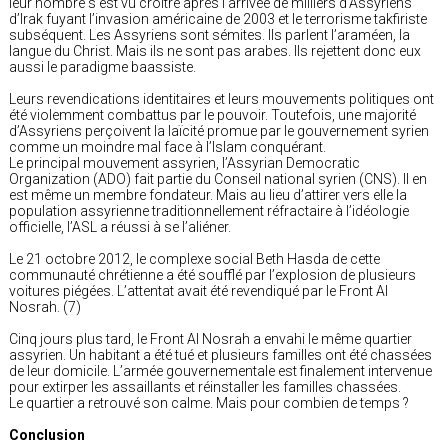
leur nombre s’est vu croître après l’arrivée de milliers d’Assyriens
d’Irak fuyant l’invasion américaine de 2003 et le terrorisme takfiriste
subséquent. Les Assyriens sont sémites. Ils parlent l’araméen, la
langue du Christ. Mais ils ne sont pas arabes. Ils rejettent donc eux
aussi le paradigme baassiste.
Leurs revendications identitaires et leurs mouvements politiques ont
été violemment combattus par le pouvoir. Toutefois, une majorité
d’Assyriens perçoivent la laïcité promue par le gouvernement syrien
comme un moindre mal face à l’Islam conquérant.
Le principal mouvement assyrien, l’Assyrian Democratic
Organization (ADO) fait partie du Conseil national syrien (CNS). Il en
est même un membre fondateur. Mais au lieu d’attirer vers elle la
population assyrienne traditionnellement réfractaire à l’idéologie
officielle, l’ASL a réussi à se l’aliéner.
Le 21 octobre 2012, le complexe social Beth Hasda de cette
communauté chrétienne a été soufflé par l’explosion de plusieurs
voitures piégées. L’attentat avait été revendiqué par le Front Al
Nosrah. (7)
Cinq jours plus tard, le Front Al Nosrah a envahi le même quartier
assyrien. Un habitant a été tué et plusieurs familles ont été chassées
de leur domicile. L’armée gouvernementale est finalement intervenue
pour extirper les assaillants et réinstaller les familles chassées.
Le quartier a retrouvé son calme. Mais pour combien de temps ?
Conclusion