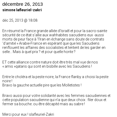
décembre 26, 2013
simone lafleuriel-zakri
déc 25, 2013 @ 18:08
En résumé la France grande alliée d’Israêl et pour la sacro-sainte
sécurité de ce état s’allie aux wahhabites saoudiens eux -aussi
morts de peur face à ‘l’Iran en échange sans doute de contrats
‘d’amitié » Arabie-France en espérant que que les Saoudiens
renflouent les affaires des socialistes et tentent de les garder en
selle… Mais à quel prix ? et pour quelle honte ?
ET cette alliance contre nature doit être très mal vue de nos
« amis »qataris qui sont en bisbille avec les Saoudiens !
Entre le choléra et la peste noire, la France flanby a choisi la peste
noire !
Bravo la gauche actuelle pire que les Molletistes !
Bravo aussi pour votre solidarité avec les femmes saoudiennes et
cette population saoudienne qui n’a que deux choix : filer doux et
fermer sa bouche..ou être décapité mais au sabre !
Merci pour eux ! slafleuriel-Zakri