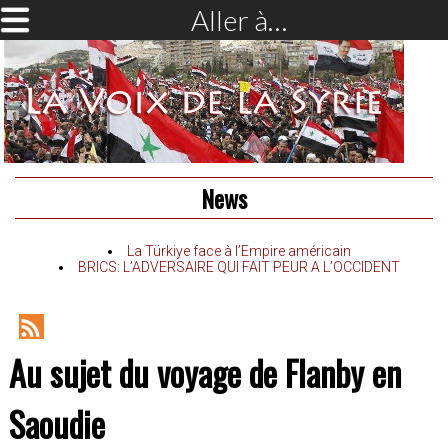
Aller à…
News
La Türkiye face à l’Empire américain
BRICS: L’ADVERSAIRE QUI FAIT PEUR A L’OCCIDENT
RSS
Au sujet du voyage de Flanby en
Feed
Saoudie