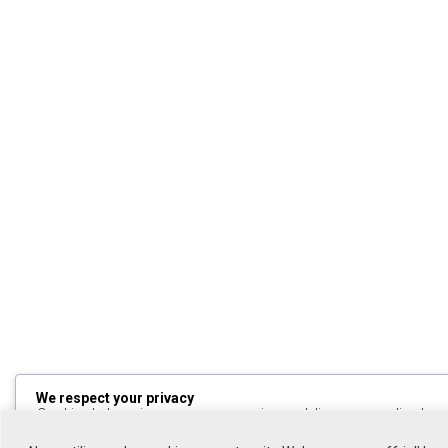
We respect your privacy
Cookies help us improve your experience, deliver personalized cont
can choose which cookies to allow by clicking
Customize
. Click
All
to decline non-essential cookies.