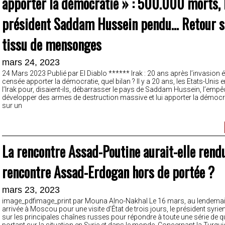
apporter la démocratie » : 500.000 morts, 
président Saddam Hussein pendu… Retour s
tissu de mensonges
mars 24, 2023
24 Mars 2023 Publié par El Diablo ****** Irak : 20 ans après l’invasion
censée apporter la démocratie, quel bilan ? Il y a 20 ans, les Etats-Unis 
l’Irak pour, disaient-ils, débarrasser le pays de Saddam Hussein, l’empê
développer des armes de destruction massive et lui apporter la démocr
sur un
La rencontre Assad-Poutine aurait-elle rendu
rencontre Assad-Erdogan hors de portée ?
mars 23, 2023
image_pdfimage_print par Mouna Alno-Nakhal Le 16 mars, au lendema
arrivée à Moscou pour une visite d’État de trois jours, le président syrie
sur les principales chaînes russes pour répondre à toute une série de 
portant sur la situation en Syrie et dans le monde. Concernant la Turquie,