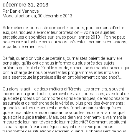
décembre 31, 2013
Par Daniel Vanhove
Mondialisation.ca, 30 décembre 2013
Si le métier de journaliste comporte toujours, pour certains d’entre
eux, des risques à exercer leur profession – voir à ce sujet les
statistiques disponibles sur le web pour l’année 2013 – l’on ne peut
pas en dire autant de ceux qui nous présentent certaines émissions,
et particulièrement les JT.
De fait, quand on voit que certains journalistes paient de leur vie le
sens aigu qu’ils ont de nous informer au plus près des sujets
brûlants qui font et défont le monde, on peut se demander si ceux qui
ont la charge de nous présenter les programmes et les infos en
saisissent toute la portée,et s’ils en ont pleinement conscience?…
Ou alors, s’agit-il de deux métiers différents. Les premiers, souvent
inconnus du grand public, seraient de vrais journalistes, avec tout ce
que cette profession comporte de prise de risques, de responsabilité
assumée et de recherche de la vérité au plus près des évènements ;
quand les autres ne seraient que des fonctionnaires planqués en
quête insatiable de reconnaissance sous les feux de la rampe, quel
que soit le sujet à traiter… Mais, ces derniers prennent-ils vraiment la
mesure de leur inanité voire de leur médiocrité? Comment se situent-
ils par rapport à leurs collègues payant de leur vie pour nous
transmettre des situations de terrain, quand ils choisissent de nous