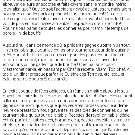
abreuver de leurs anecdotes et faits-divers sans le moindre intérêt
journalistique!? Que ce soit l’accident « évité de justesse », mais alors
pourquoi en parler parfois pendant plusieurs minutes!? Ou de la
météo qui non contente d’avoir déjà sa place avant et après le JT, se
voit de plus en plus invitée à meubler l’espace au cœur de l’info!?
Pour ne pas parler de toutes les conneries pour remplir le temps de
parole… ni de bouffe!
Aujourd’hui, dans ce monde où la précarité gagne du terrain partout,
il n’en est plus que pour les émissions tournant autour de la cuisine,
même sur Arte! Les restos du cœur pour les plus démunis battent
record sur record, mais on nous bassine sans arrêt avec des
émissions qui ne parlent que de bouffer! Chef pâtissier par-ci,
Masterchef par-là, en passant par Chef la recette, Miam, Top chef, A
table, Un dîner presque parfait, la Cuisine des Terroirs, etc, etc… et
cela ne semble pas prêt de s’arrêter.
En cette époque de fêtes obligées, où règne en maître absolu le seul
objectif de faire du fric, toujours plus de fric, les chaînes télés en sont
tellement à ne plus rien avoir à nous donner comme information
digne de ce nom, que les quelques vedettes fardées pour leur demi-
heure de prestation nous gavent telles des oies de conneries qui ne
tournent plus qu’autour de la table. Recettes de réveillon, table idéale,
entrée parfaite, huitres ceci, homard cela, dessert insolite, avis des «
chefs », sans parler des statistiques dont tout le monde se fout de
savoir « qu’en France, on aurait dépensé 2% de plus que l’an dernier
pour la table »… Et sans parler non plus du sapin, des derniers