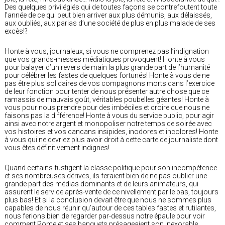
Des quelques privilégiés qui de toutes façons se contrefoutent toute
l’année de ce qui peut bien arriver aux plus démunis, aux délaissés,
aux oubliés, aux parias d’une société de plus en plus malade de ses
excès!?
Honte à vous, journaleux, si vous ne comprenez pas l’indignation
que vos grands-messes médiatiques provoquent! Honte à vous
pour balayer d’un revers de main la plus grande part de l’humanité
pour célébrer les fastes de quelques fortunés! Honte à vous de ne
pas être plus solidaires de vos compagnons morts dans l’exercice
de leur fonction pour tenter de nous présenter autre chose que ce
ramassis de mauvais goût, véritables poubelles géantes! Honte à
vous pour nous prendre pour des imbéciles et croire que nous ne
faisons pas la différence! Honte à vous du service public, pour agir
ainsi avec notre argent et monopoliser notre temps de soirée avec
vos histoires et vos cancans insipides, inodores et incolores! Honte
à vous qui ne devriez plus avoir droit à cette carte de journaliste dont
vous êtes définitivement indignes!
Quand certains fustigent la classe politique pour son incompétence
et ses nombreuses dérives, ils feraient bien de ne pas oublier une
grande part des médias dominants et de leurs animateurs, qui
assurent le service après-vente de ce nivellement par le bas, toujours
plus bas! Et si la conclusion devait être que nous ne sommes plus
capables de nous réunir qu’autour de ces tables fastes et rutilantes,
nous ferions bien de regarder par-dessus notre épaule pour voir
comment Rome et ses banquets présageaient son inexorable