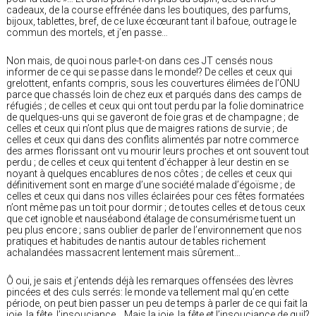
cadeaux, de la course effrénée dans les boutiques, des parfums,
bijoux, tablettes, bref, de ce luxe écœurant tant il bafoue, outrage le
commun des mortels, et j’en passe…
Non mais, de quoi nous parle-t-on dans ces JT censés nous
informer de ce qui se passe dans le monde!? De celles et ceux qui
grelottent, enfants compris, sous les couvertures élimées de l’ONU
parce que chassés loin de chez eux et parqués dans des camps de
réfugiés ; de celles et ceux qui ont tout perdu par la folie dominatrice
de quelques-uns qui se gaveront de foie gras et de champagne ; de
celles et ceux qui n’ont plus que de maigres rations de survie ; de
celles et ceux qui dans des conflits alimentés par notre commerce
des armes florissant ont vu mourir leurs proches et ont souvent tout
perdu ; de celles et ceux qui tentent d’échapper à leur destin en se
noyant à quelques encablures de nos côtes ; de celles et ceux qui
définitivement sont en marge d’une société malade d’égoïsme ; de
celles et ceux qui dans nos villes éclairées pour ces fêtes formatées
n’ont même pas un toit pour dormir ; de toutes celles et de tous ceux
que cet ignoble et nauséabond étalage de consumérisme tuent un
peu plus encore ; sans oublier de parler de l’environnement que nos
pratiques et habitudes de nantis autour de tables richement
achalandées massacrent lentement mais sûrement…
Ô oui, je sais et j’entends déjà les remarques offensées des lèvres
pincées et des culs serrés: le monde va tellement mal qu’en cette
période, on peut bien passer un peu de temps à parler de ce qui fait la
joie, la fête, l’insouciance… Mais la joie, la fête et l’insouciance de qui!?