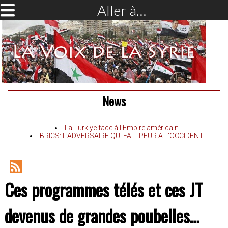
Aller à…
News
La Türkiye face à l’Empire américain
BRICS: L’ADVERSAIRE QUI FAIT PEUR A L’OCCIDENT
RSS
Ces programmes télés et ces JT
Feed
devenus de grandes poubelles…