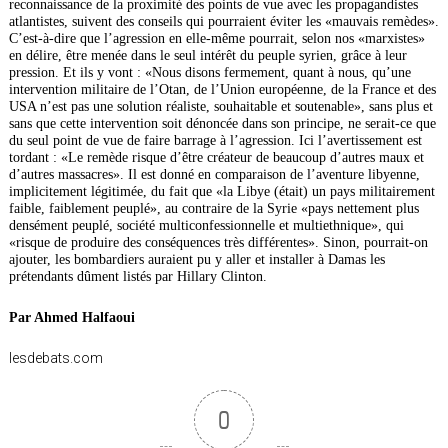
reconnaissance de la proximité des points de vue avec les propagandistes
atlantistes, suivent des conseils qui pourraient éviter les «mauvais remèdes».
C’est-à-dire que l’agression en elle-même pourrait, selon nos «marxistes»
en délire, être menée dans le seul intérêt du peuple syrien, grâce à leur
pression. Et ils y vont : «Nous disons fermement, quant à nous, qu’une
intervention militaire de l’Otan, de l’Union européenne, de la France et des
USA n’est pas une solution réaliste, souhaitable et soutenable», sans plus et
sans que cette intervention soit dénoncée dans son principe, ne serait-ce que
du seul point de vue de faire barrage à l’agression. Ici l’avertissement est
tordant : «Le remède risque d’être créateur de beaucoup d’autres maux et
d’autres massacres». Il est donné en comparaison de l’aventure libyenne,
implicitement légitimée, du fait que «la Libye (était) un pays militairement
faible, faiblement peuplé», au contraire de la Syrie «pays nettement plus
densément peuplé, société multiconfessionnelle et multiethnique», qui
«risque de produire des conséquences très différentes». Sinon, pourrait-on
ajouter, les bombardiers auraient pu y aller et installer à Damas les
prétendants dûment listés par Hillary Clinton.
Par Ahmed Halfaoui
lesdebats.com
0