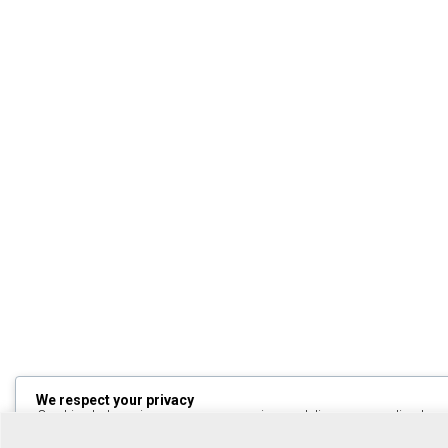
We respect your privacy
Cookies help us improve your experience, deliver personalized cont
can choose which cookies to allow by clicking
Customize
. Click