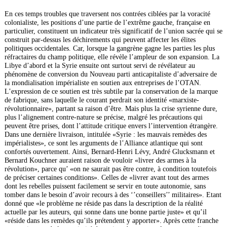
En ces temps troubles que traversent nos contrées ciblées par la voracité
colonialiste, les positions d’une partie de l’extrême gauche, française en
particulier, constituent un indicateur très significatif de l’union sacrée qui se
construit par-dessus les déchirements qui peuvent affecter les élites
politiques occidentales. Car, lorsque la gangrène gagne les parties les plus
réfractaires du champ politique, elle révèle l’ampleur de son expansion. La
Libye d’abord et la Syrie ensuite ont surtout servi de révélateur au
phénomène de conversion du Nouveau parti anticapitaliste d’adversaire de
la mondialisation impérialiste en soutien aux entreprises de l’OTAN.
L’expression de ce soutien est très subtile par la conservation de la marque
de fabrique, sans laquelle le courant perdrait son identité «marxiste-
révolutionnaire», partant sa raison d’être. Mais plus la crise syrienne dure,
plus l’alignement contre-nature se précise, malgré les précautions qui
peuvent être prises, dont l’attitude critique envers l’intervention étrangère.
Dans une dernière livraison, intitulée «Syrie : les mauvais remèdes des
impérialistes», ce sont les arguments de l’Alliance atlantique qui sont
confortés ouvertement. Ainsi, Bernard-Henri Lévy, André Glucksmann et
Bernard Kouchner auraient raison de vouloir «livrer des armes à la
révolution», parce qu’ «on ne saurait pas être contre, à condition toutefois
de préciser certaines conditions». Celles de «livrer avant tout des armes
dont les rebelles puissent facilement se servir en toute autonomie, sans
tomber dans le besoin d’avoir recours à des ‘’conseillers’’ militaires». Etant
donné que «le problème ne réside pas dans la description de la réalité
actuelle par les auteurs, qui sonne dans une bonne partie juste» et qu’il
«réside dans les remèdes qu’ils prétendent y apporter». Après cette franche