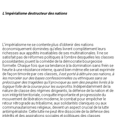
L’impérialisme destructeur des nations
L’impérialisme ne se contente plus d’obtenir des nations
économiquement dominées qu’elles livrent complètement leurs
richesses aux appétits insatiables de ses multinationales. Il ne se
satisfait pas de réformes politiques à l’ombre desquelles les classes
possédantes jouent la comédie de la démocratie bourgeoisie
formelle. Chaque fois que sa tendance à la domination sans frein se
heurte à une résistance interne, quand bien même elle serait exprimée
de façon timorée par ces classes,
il est porté à détruire ces nations, à
les morceler sur des bases confessionnelles ou ethniques sans se
préoccuper des tragédies qu’il provoque au sein des peuples livrés à la
logique folle de la course pour les surprofits.
Indépendamment de la
nature de classe des régimes dirigeants, la défense de la nation et de
son intégrité territoriale, conquête importante et progressiste du
mouvement de libération moderne, le combat pour empêcher le
retour rétrograde au tribalisme, aux solidarités claniques ou aux
communautarismes religieux, devient un aspect crucial de la lutte
antiimpérialiste. Cette lutte ne peut être dissociée de la défense des
intérêts et des aspirations sociales et politiques des classes