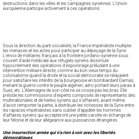
destructions dans les villes et les campagnes syriennes. L’Union
européenne participe activement à ces opérations.
Sous la direction du parti socialiste, la France impérialiste multiplie
les menaces et les actes pour participer au dépeçage de la Syrie.
L’envoi de militaires français à la frontière jordano-syrienne sous
couvert d’aide médicale aux réfugiés syriens dissimule
hypocritement des opérations d’espionnage préludant à une
intervention militaire directe, comme au bon vieux temps du
colonialisme quand la droite et la social-démocratie se relayaient
pour satisfaire les intérêts de la bourgeoisie en bombardant Damas,
menant la guerre contre le peuple algérien, aéro portant leurs paras à
Suez, etc. L’Allemagne de son côté ne se croise pas les bras. Elle
préside les commissions d’experts composés de représentants des
multinationales et de harkis syriens qui s’affairent, avant même
d’avoir remporter la partie, à distribuer les richesses de la Syrie entre
les rapaces impérialistes sans oublier d’appâter les hommes
d’affaires syriens qui accepteront une petite carotte en échange de
leur félonie et de leur allégeance aux puissances étrangères.
Une insurrection armée qui n’a rien à voir avec les libertés
démocratiques