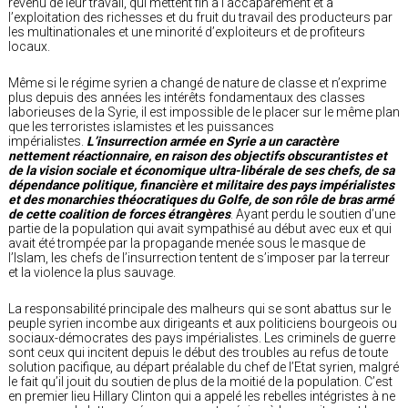
revenu de leur travail, qui mettent fin à l’accaparement et à
l’exploitation des richesses et du fruit du travail des producteurs par
les multinationales et une minorité d’exploiteurs et de profiteurs
locaux.
Même si le régime syrien a changé de nature de classe et n’exprime
plus depuis des années les intérêts fondamentaux des classes
laborieuses de la Syrie, il est impossible de le placer sur le même plan
que les terroristes islamistes et les puissances
impérialistes.
L’insurrection armée en Syrie a un caractère
nettement réactionnaire, en raison des objectifs obscurantistes et
de la vision sociale et économique ultra-libérale de ses chefs, de sa
dépendance politique, financière et militaire des pays impérialistes
et des monarchies théocratiques du Golfe, de son rôle de bras armé
de cette coalition de forces étrangères
. Ayant perdu le soutien d’une
partie de la population qui avait sympathisé au début avec eux et qui
avait été trompée par la propagande menée sous le masque de
l’Islam, les chefs de l’insurrection tentent de s’imposer par la terreur
et la violence la plus sauvage.
La responsabilité principale des malheurs qui se sont abattus sur le
peuple syrien incombe aux dirigeants et aux politiciens bourgeois ou
sociaux-démocrates des pays impérialistes. Les criminels de guerre
sont ceux qui incitent depuis le début des troubles au refus de toute
solution pacifique, au départ préalable du chef de l’Etat syrien, malgré
le fait qu’il jouit du soutien de plus de la moitié de la population. C’est
en premier lieu Hillary Clinton qui a appelé les rebelles intégristes à ne