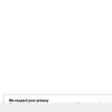
We respect your privacy
Cookies help us improve your experience, deliver personalized cont
can choose which cookies to allow by clicking
Customize
. Click