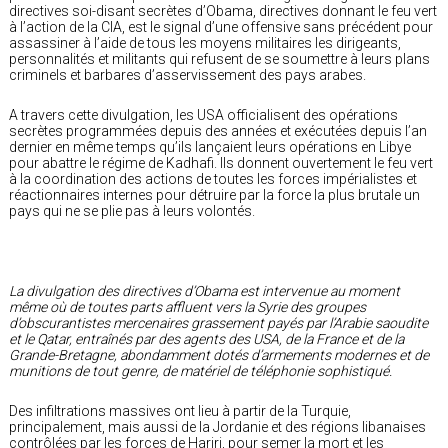
directives soi-disant secrètes d’Obama, directives donnant le feu vert
à l’action de la CIA, est le signal d’une offensive sans précédent pour
assassiner à l’aide de tous les moyens militaires les dirigeants,
personnalités et militants qui refusent de se soumettre à leurs plans
criminels et barbares d’asservissement des pays arabes.
A travers cette divulgation, les USA officialisent des opérations
secrètes programmées depuis des années et exécutées depuis l’an
dernier en même temps qu’ils lançaient leurs opérations en Libye
pour abattre le régime de Kadhafi. Ils donnent ouvertement le feu vert
à la coordination des actions de toutes les forces impérialistes et
réactionnaires internes pour détruire par la force la plus brutale un
pays qui ne se plie pas à leurs volontés.
La divulgation des directives d’Obama est intervenue au moment
même où de toutes parts affluent vers la Syrie des groupes
d’obscurantistes mercenaires grassement payés par l’Arabie saoudite
et le Qatar, entraînés par des agents des USA, de la France et de la
Grande-Bretagne, abondamment dotés d’armements modernes et de
munitions de tout genre, de matériel de téléphonie sophistiqué.
Des infiltrations massives ont lieu à partir de la Turquie,
principalement, mais aussi de la Jordanie et des régions libanaises
contrôlées par les forces de Hariri, pour semer la mort et les