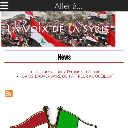
Aller à…
News
La Türkiye face à l’Empire américain
BRICS: L’ADVERSAIRE QUI FAIT PEUR A L’OCCIDENT
RSS
Feed