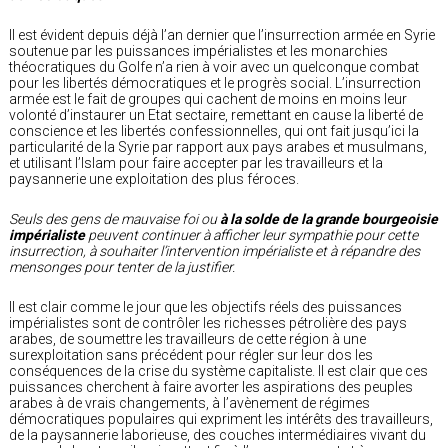
Il est évident depuis déjà l’an dernier que l’insurrection armée en Syrie
soutenue par les puissances impérialistes et les monarchies
théocratiques du Golfe n’a rien à voir avec un quelconque combat
pour les libertés démocratiques et le progrès social. L’insurrection
armée est le fait de groupes qui cachent de moins en moins leur
volonté d’instaurer un Etat sectaire, remettant en cause la liberté de
conscience et les libertés confessionnelles, qui ont fait jusqu’ici la
particularité de la Syrie par rapport aux pays arabes et musulmans,
et utilisant l’Islam pour faire accepter par les travailleurs et la
paysannerie une exploitation des plus féroces.
Seuls des gens de mauvaise foi ou
à la solde de la grande bourgeoisie
impérialiste
peuvent continuer à afficher leur sympathie pour cette
insurrection, à souhaiter l’intervention impérialiste et à répandre des
mensonges pour tenter de la justifier.
Il est clair comme le jour que les objectifs réels des puissances
impérialistes sont de contrôler les richesses pétrolière des pays
arabes, de soumettre les travailleurs de cette région à une
surexploitation sans précédent pour régler sur leur dos les
conséquences de la crise du système capitaliste. Il est clair que ces
puissances cherchent à faire avorter les aspirations des peuples
arabes à de vrais changements, à l’avènement de régimes
démocratiques populaires qui expriment les intérêts des travailleurs,
de la paysannerie laborieuse, des couches intermédiaires vivant du