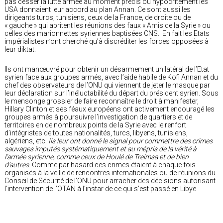
pas cesser la lutte armée au moment précis où hypocritement les
USA donnaient leur accord au plan Annan. Ce sont aussi les
dirigeants turcs, tunisiens, ceux de la France, de droite ou de
« gauche » qui abritent les réunions des faux « Amis de la Syrie » ou
celles des marionnettes syriennes baptisées CNS. En fait les Etats
impérialistes n’ont cherché qu’à discréditer les forces opposées à
leur diktat.
Ils ont manœuvré pour obtenir un désarmement unilatéral de l’Etat
syrien face aux groupes armés, avec l’aide habile de Kofi Annan et du
chef des observateurs de l’ONU qui viennent de jeter le masque par
leur déclaration sur l’inéluctabilité du départ du président syrien. Sous
le mensonge grossier de faire reconnaître le droit à manifester,
Hillary Clinton et ses féaux européens ont activement encouragé les
groupes armés à poursuivre l’investigation de quartiers et de
territoires en de nombreux points de la Syrie avec le renfort
d’intégristes de toutes nationalités, turcs, libyens, tunisiens,
algériens, etc.
Ils leur ont donné le signal pour commettre des crimes
sauvages imputés systématiquement et au mépris de la vérité à
l’armée syrienne, comme ceux de Houlé de Treimsa et de bien
d’autres.
Comme par hasard ces crimes étaient à chaque fois
organisés à la veille de rencontres internationales ou de réunions du
Conseil de Sécurité de l’ONU pour arracher des décisions autorisant
l’intervention de l’OTAN à l’instar de ce qui s’est passé en Libye.