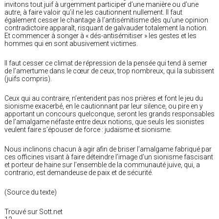
invitons tout juif à urgemment participer d’une manière ou d’une
autre, à faire valoir qu’il ne les cautionnent nullement. Il faut
également cesser le chantage à l’antisémitisme dès qu’une opinion
contradictoire apparaît, risquant de galvauder totalement la notion.
Et commencer à songer à « dés-antisémitiser » les gestes et les
hommes qui en sont abusivement victimes.
Il faut cesser ce climat de répression de la pensée qui tend à semer
de l’amertume dans le cœur de ceux, trop nombreux, qui la subissent
(juifs compris).
Ceux qui au contraire, n’entendent pas nos prières et font le jeu du
sionisme exacerbé, en le cautionnant par leur silence, ou pire en y
apportant un concours quelconque, seront les grands responsables
de l’amalgame néfaste entre deux notions, que seuls les sionistes
veulent faire s’épouser de force : judaïsme et sionisme.
Nous inclinons chacun à agir afin de briser l’amalgame fabriqué par
ces officines visant à faire déteindre l’image d’un sionisme fascisant
et porteur de haine sur l’ensemble de la communauté juive, qui, a
contrario, est demandeuse de paix et de sécurité.
(Source du texte)
Trouvé sur Sott.net