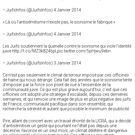
– JuifsInfos (@JuifsInfos) 4 Janvier 2014
« Là où l’antisémitisme n’existe pas, le sionisme le fabrique »
– JuifsInfos (@JuifsInfos) 4 Janvier 2014
Les Juifs soutiennent la quenelle contre le sionisme qui viole l’identité
juive http://t.co/MZ3k8246pLpic.twitter.com/5pHjwu9ebn
– JuifsInfos (@JuifsInfos) 3 Janvier 2014
Ce n’est pas seulement le climat de terreur imposé par ces officines
de haine qui nous dérange. Cela fait des années que le sionisme tente
d’imposer par la force son point de vue à l’ensemble de la
communauté juive. Ce qui est plus grave aujourd’hui, c’est que ces
officines ont adopté une stratégie d’escalade, depuis ces dernières
semaines, et qui renvoie une image de plus en plus négative des juifs
de France, communauté pacifique dans son ensemble, qui
recherche la sérénité et autant que possible le minimum de publicité.
Pire, allant de concert avec un travail éhonté de la LICRA, qui a décidé
d’antisémitiser un geste qui pourtant ne l’était pas depuis une
décennie, favorise en un seul mois, un climat délétère et dangereux