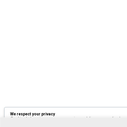
We respect your privacy
Cookies help us improve your experience, deliver personalized cont
can choose which cookies to allow by clicking
Customize
. Click