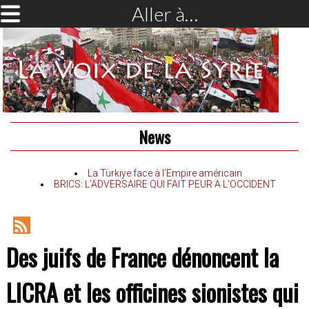
Aller à…
News
La Türkiye face à l’Empire américain
BRICS: L’ADVERSAIRE QUI FAIT PEUR A L’OCCIDENT
RSS
Des juifs de France dénoncent la
Feed
LICRA et les officines sionistes qui