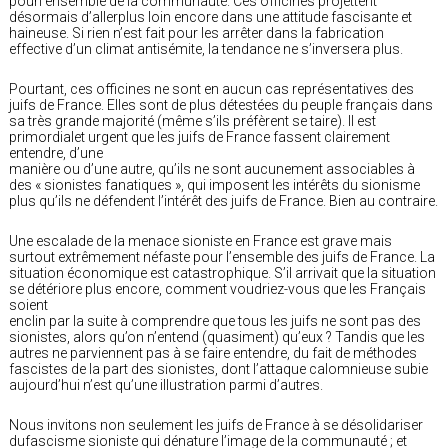
pourl’ensemble de la communauté. Ces officines projettent
désormais d’allerplus loin encore dans une attitude fascisante et
haineuse. Si rien n’est fait pour les arrêter dans la fabrication
effective d’un climat antisémite, la tendance ne s’inversera plus.
Pourtant, ces officines ne sont en aucun cas représentatives des
juifs de France. Elles sont de plus détestées du peuple français dans
sa très grande majorité (même s’ils préfèrent se taire). Il est
primordialet urgent que les juifs de France fassent clairement
entendre, d’une
manière ou d’une autre, qu’ils ne sont aucunement associables à
des « sionistes fanatiques », qui imposent les intérêts du sionisme
plus qu’ils ne défendent l’intérêt des juifs de France. Bien au contraire.
Une escalade de la menace sioniste en France est grave mais
surtout extrêmement néfaste pour l’ensemble des juifs de France. La
situation économique est catastrophique. S’il arrivait que la situation
se détériore plus encore, comment voudriez-vous que les Français
soient
enclin par la suite à comprendre que tous les juifs ne sont pas des
sionistes, alors qu’on n’entend (quasiment) qu’eux ? Tandis que les
autres ne parviennent pas à se faire entendre, du fait de méthodes
fascistes de la part des sionistes, dont l’attaque calomnieuse subie
aujourd’hui n’est qu’une illustration parmi d’autres.
Nous invitons non seulement les juifs de France à se désolidariser
dufascisme sioniste qui dénature l’image de la communauté ; et