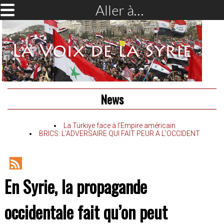
Aller à…
News
La Türkiye face à l’Empire américain
BRICS: L’ADVERSAIRE QUI FAIT PEUR A L’OCCIDENT
RSS
En Syrie, la propagande
Feed
occidentale fait qu’on peut