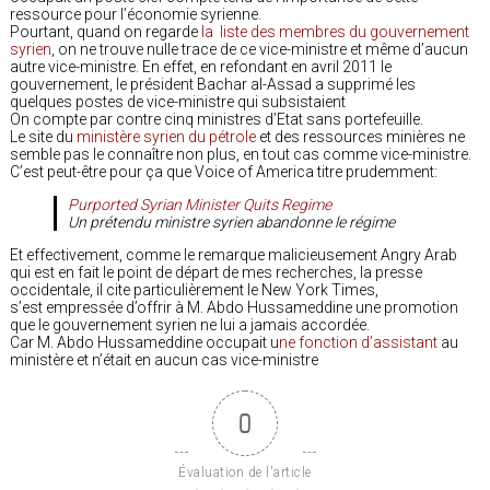
ressource pour l’économie syrienne.
Pourtant, quand on regarde
la liste des membres du gouvernement
syrien
, on ne trouve nulle trace de ce vice-ministre et même d’aucun
autre vice-ministre. En effet, en refondant en avril 2011 le
gouvernement, le président Bachar al-Assad a supprimé les
quelques postes de vice-ministre qui subsistaient
On compte par contre cinq ministres d’Etat sans portefeuille.
Le site du
ministère syrien du pétrole
et des ressources minières ne
semble pas le connaître non plus, en tout cas comme vice-ministre.
C’est peut-être pour ça que Voice of America titre prudemment:
Purported Syrian Minister Quits Regime
Un prétendu ministre syrien abandonne le régime
Et effectivement, comme le remarque malicieusement Angry Arab
qui est en fait le point de départ de mes recherches, la presse
occidentale, il cite particulièrement le New York Times,
s’est empressée d’offrir à M. Abdo Hussameddine une promotion
que le gouvernement syrien ne lui a jamais accordée.
Car M. Abdo Hussameddine occupait u
ne fonction d’assistant
au
ministère et n’était en aucun cas vice-ministre
0
Évaluation de l'article