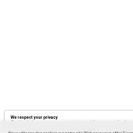
We respect your privacy
Cookies help us improve your experience, deliver personalized cont
can choose which cookies to allow by clicking
Customize
. Click
All
to decline non-essential cookies.