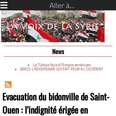
Aller à…
News
La Türkiye face à l’Empire américain
BRICS: L’ADVERSAIRE QUI FAIT PEUR A L’OCCIDENT
RSS
Evacuation du bidonville de Saint-
Feed
Ouen : l’indignité érigée en