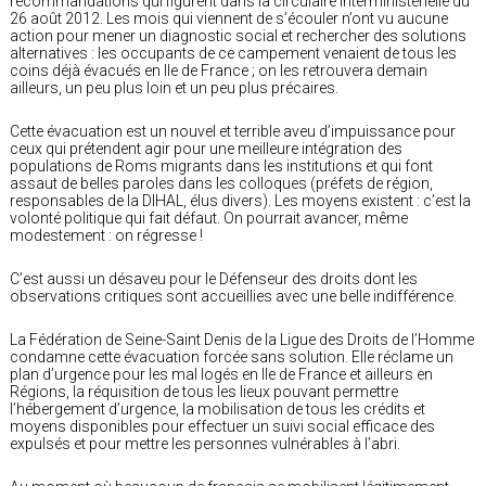
recommandations qui figurent dans la circulaire interministérielle du
26 août 2012. Les mois qui viennent de s’écouler n’ont vu aucune
action pour mener un diagnostic social et rechercher des solutions
alternatives : les occupants de ce campement venaient de tous les
coins déjà évacués en Ile de France ; on les retrouvera demain
ailleurs, un peu plus loin et un peu plus précaires.
Cette évacuation est un nouvel et terrible aveu d’impuissance pour
ceux qui prétendent agir pour une meilleure intégration des
populations de Roms migrants dans les institutions et qui font
assaut de belles paroles dans les colloques (préfets de région,
responsables de la DIHAL, élus divers). Les moyens existent : c’est la
volonté politique qui fait défaut. On pourrait avancer, même
modestement : on régresse !
C’est aussi un désaveu pour le Défenseur des droits dont les
observations critiques sont accueillies avec une belle indifférence.
La Fédération de Seine-Saint Denis de la Ligue des Droits de l’Homme
condamne cette évacuation forcée sans solution. Elle réclame un
plan d’urgence pour les mal logés en Ile de France et ailleurs en
Régions, la réquisition de tous les lieux pouvant permettre
l’hébergement d’urgence, la mobilisation de tous les crédits et
moyens disponibles pour effectuer un suivi social efficace des
expulsés et pour mettre les personnes vulnérables à l’abri.