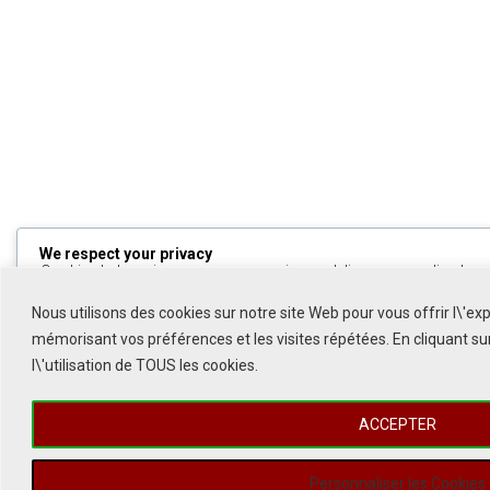
We respect your privacy
Cookies help us improve your experience, deliver personalized cont
can choose which cookies to allow by clicking
Customize
. Click
All
to decline non-essential cookies.
Nous utilisons des cookies sur notre site Web pour vous offrir l\'ex
mémorisant vos préférences et les visites répétées. En cliquant s
Customize
l\'utilisation de TOUS les cookies.
Reject All
ACCEPTER
Accept All
Powered by
Personnaliser les Cookies