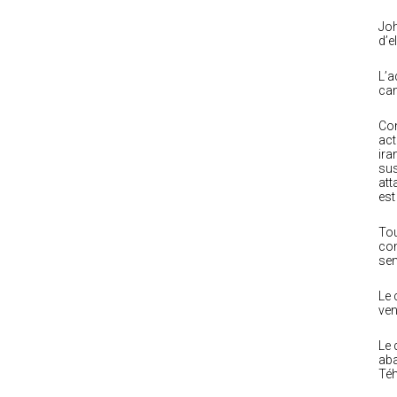
Joh
d’e
L’a
cam
Com
act
ira
sus
att
est
Tou
com
sem
Le 
ven
Le 
aba
Téh