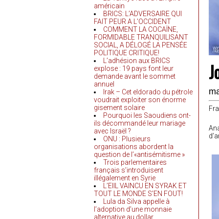
américain
BRICS: L’ADVERSAIRE QUI
FAIT PEUR A L’OCCIDENT
COMMENT LA COCAÏNE,
FORMIDABLE TRANQUILISANT
SOCIAL, A DÉLOGÉ LA PENSÉE
POLITIQUE CRITIQUE!
L’adhésion aux BRICS
J
explose : 19 pays font leur
demande avant le sommet
annuel
ma
Irak – Cet eldorado du pétrole
voudrait exploiter son énorme
gisement solaire
Fra
Pourquoi les Saoudiens ont-
ils décommandé leur mariage
Ana
avec Israël ?
d’a
ONU : Plusieurs
organisations abordent la
question de l’«antisémitisme »
Trois parlementaires
français s’introduisent
illégalement en Syrie
L’EIIL VAINCU EN SYRAK ET
TOUT LE MONDE S’EN FOUT!
Lula da Silva appelle à
l’adoption d’une monnaie
alternative au dollar