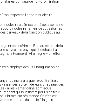
gnataires du Traité de non-prolifération
l’Iran respectait l’accord nucléaire :
tion nucléaire a démissionné cette semaine
accord nucléaire iranien, ce qui, selon les
e des cerveaux de la fonction publique au
djoint par intérim au Bureau central de la
arlers avec des pays qui cherchaient à
gne, la France et l’Allemagne – un effort
à zéro employé depuis l’inauguration de
yahou incite à la guerre contre l’Iran,
rts » insensés sortent de leurs chapeaux des
es « alliés » américains sont sous
Pendant qu’ils insistent pour s’en tenir
our briser leur résistance. On n’en est
ette préparation du public à la guerre