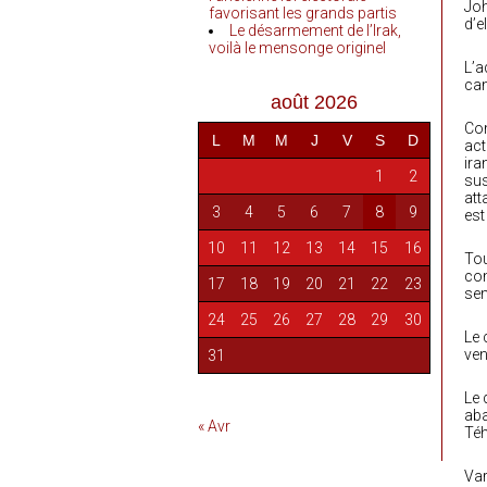
Joh
favorisant les grands partis
d’e
Le désarmement de l’Irak,
voilà le mensonge originel
L’a
cam
août 2026
Com
L
M
M
J
V
S
D
act
ira
1
2
sus
att
3
4
5
6
7
8
9
est
10
11
12
13
14
15
16
Tou
com
17
18
19
20
21
22
23
sem
24
25
26
27
28
29
30
Le 
ven
31
Le 
aba
« Avr
Téh
Var