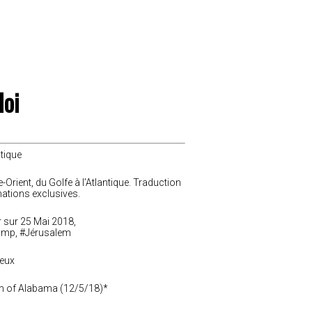
loi
ntique
-Orient, du Golfe à l’Atlantique. Traduction
mations exclusives.
r sur 25 Mai 2018,
rump, #Jérusalem
eux
n of Alabama (12/5/18)*