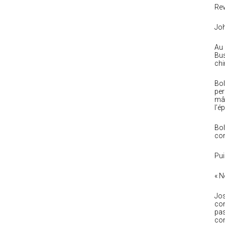
Rev
Joh
Au 
Bus
chi
Bol
per
mâc
l’é
Bol
con
Pui
« N
Jos
con
pas
con