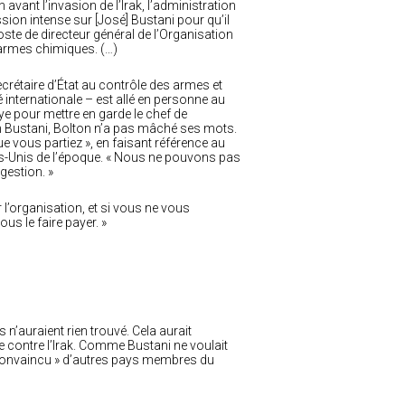
avant l’invasion de l’Irak, l’administration
ion intense sur [José] Bustani pour qu’il
te de directeur général de l’Organisation
 armes chimiques. (…)
crétaire d’État au contrôle des armes et
é internationale – est allé en personne au
ye pour mettre en garde le chef de
lon Bustani, Bolton n’a pas mâché ses mots.
 que vous partiez », en faisant référence au
ts-Unis de l’époque. « Nous ne pouvons pas
gestion. »
 l’organisation, et si vous ne vous
s le faire payer. »
 n’auraient rien trouvé. Cela aurait
 contre l’Irak. Comme Bustani ne voulait
 « convaincu » d’autres pays membres du