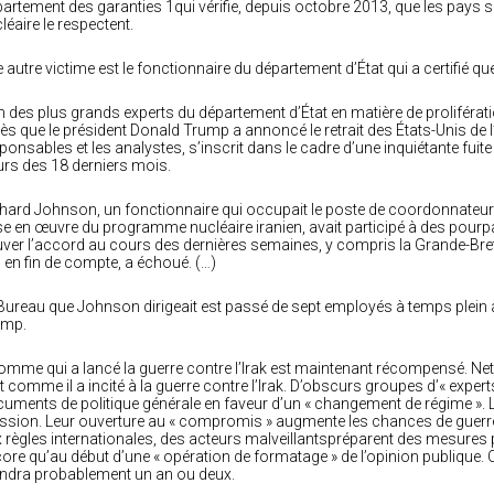
artement des garanties 1qui vérifie, depuis octobre 2013, que les pays si
léaire le respectent.
 autre victime est le fonctionnaire du département d’État qui a certifié que 
n des plus grands experts du département d’État en matière de proliféra
ès que le président Donald Trump a annoncé le retrait des États-Unis de l’
ponsables et les analystes, s’inscrit dans le cadre d’une inquiétante fuit
rs des 18 derniers mois.
hard Johnson, un fonctionnaire qui occupait le poste de coordonnateur a
e en œuvre du programme nucléaire iranien, avait participé à des pourp
ver l’accord au cours des dernières semaines, y compris la Grande-Breta
, en fin de compte, a échoué. (…)
Bureau que Johnson dirigeait est passé de sept employés à temps plein 
ump.
omme qui a lancé la guerre contre l’Irak est maintenant récompensé. Netan
t comme il a incité à la guerre contre l’Irak. D’obscurs groupes d’« expe
uments de politique générale en faveur d’un « changement de régime ». L
ssion. Leur ouverture au « compromis » augmente les chances de guerre. 
 règles internationales, des acteurs malveillantspréparent des mesures p
ore qu’au début d’une « opération de formatage » de l’opinion publique. C
ndra probablement un an ou deux.