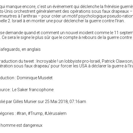
qui manque encore, c’est un événement qui déclenche la frénésie guerrièr
ts-Unis orchestrent généralement des opérations sous faux drapeaux – l
 meurtres à l’anthrax – pour créer un motif psychologique pseudo-rationne
elle 2. Israël à en monter une pour déclencher la guerre contre l’Iran.
se demande quand et comment un nouvel incident comme le 11 septembre,
u. Ce sera le signe le plus sûr que le compte à rebours de la guerre contr
Safeguards, en anglais
raduction du tweet : Incroyable ! un lobbyiste pro-Israël, Patrick Clawson
ération sous faux drapeau’ pour forcer les USA à déclarer la guerre à l’Ir
duction : Dominique Muselet
urce : Le Saker francophone
lié par Gilles Munier sur 25 Mai 2018, 07:16am
égories : #Iran, #Trump, #Jérusalem
t homme est dangereux