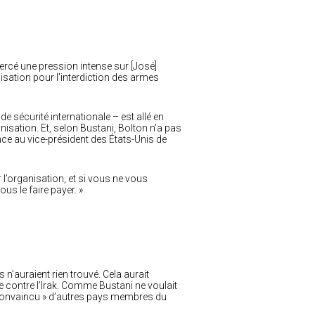
xercé une pression intense sur [José]
isation pour l’interdiction des armes
e sécurité internationale – est allé en
nisation. Et, selon Bustani, Bolton n’a pas
ence au vice-président des États-Unis de
 l’organisation, et si vous ne vous
s le faire payer. »
 n’auraient rien trouvé. Cela aurait
 contre l’Irak. Comme Bustani ne voulait
 « convaincu » d’autres pays membres du