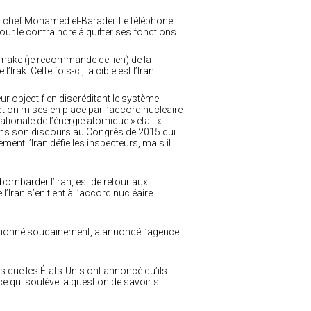
on chef Mohamed el-Baradei. Le téléphone
our le contraindre à quitter ses fonctions.
emake (je recommande ce lien) de la
k. Cette fois-ci, la cible est l’Iran :
eur objectif en discréditant le système
ction mises en place par l’accord nucléaire
tionale de l’énergie atomique » était «
 Dans son discours au Congrès de 2015 qui
ment l’Iran défie les inspecteurs, mais il
bombarder l’Iran, est de retour aux
’Iran s’en tient à l’accord nucléaire. Il
issionné soudainement, a annoncé l’agence
ès que les États-Unis ont annoncé qu’ils
e qui soulève la question de savoir si