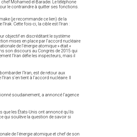
on chef Mohamed el-Baradei. Le téléphone
our le contraindre à quitter ses fonctions.
emake (je recommande ce lien) de la
k. Cette fois-ci, la cible est l’Iran :
eur objectif en discréditant le système
ction mises en place par l’accord nucléaire
tionale de l’énergie atomique » était «
 Dans son discours au Congrès de 2015 qui
ment l’Iran défie les inspecteurs, mais il
bombarder l’Iran, est de retour aux
’Iran s’en tient à l’accord nucléaire. Il
issionné soudainement, a annoncé l’agence
ès que les États-Unis ont annoncé qu’ils
e qui soulève la question de savoir si
tionale de l’énergie atomique et chef de son