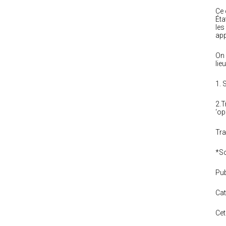
Ce 
Éta
les
app
On 
lie
1. 
2.T
‘op
Tra
*So
Pub
Cat
Ce