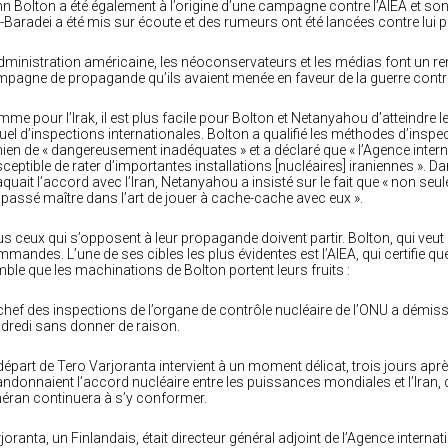
n Bolton a été également à l’origine d’une campagne contre l’AIEA et s
l-Baradei a été mis sur écoute et des rumeurs ont été lancées contre lui p
dministration américaine, les néoconservateurs et les médias font un r
pagne de propagande qu’ils avaient menée en faveur de la guerre contre l’Ira
me pour l’Irak, il est plus facile pour Bolton et Netanyahou d’atteindre l
uel d’inspections internationales. Bolton a qualifié les méthodes d’inspe
nien de « dangereusement inadéquates » et a déclaré que « l’Agence interna
ceptible de rater d’importantes installations [nucléaires] iraniennes ».
aquait l’accord avec l’Iran, Netanyahou a insisté sur le fait que « non seule
 passé maître dans l’art de jouer à cache-cache avec eux ».
s ceux qui s’opposent à leur propagande doivent partir. Bolton, qui veut 
mandes. L’une de ses cibles les plus évidentes est l’AIEA, qui certifie que l
ble que les machinations de Bolton portent leurs fruits :
chef des inspections de l’organe de contrôle nucléaire de l’ONU a dém
dredi sans donner de raison.
départ de Tero Varjoranta intervient à un moment délicat, trois jours apr
ndonnaient l’accord nucléaire entre les puissances mondiales et l’Iran, c
éran continuera à s’y conformer.
joranta, un Finlandais, était directeur général adjoint de l’Agence interna