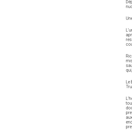
Dép
nuc
Une
L’u
apr
res
cou
Ric
mis
sau
qui
Le 
Tr
L’h
tou
doc
pre
aux
enc
pre