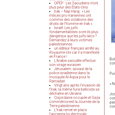
OPEP : Les Saoudiens n’ont
plus peur des États-Unis
Irak – Naji Haraj : « Les
milices pro-iraniennes ont
commis des violations des
droits de l’homme en Irak »
Israël: Les juifs
fondamentalistes sont-ils plus
dangereux que les juifs laïcs ?
Demandez à leurs victimes
palestiniennes
un éditeur français arrêté au
Royaume-Uni car il a manifesté
en France !
Bol
L’Arabie saoudite effectue
con
son virage eurasien
Jérusalem: assaut de la
police israélienne dans la
Pui
mosquée Al-Aqsa pour le
Ramadan
« N
Vingt ans après l’invasion de
l’Irak, la même furie belliciste se
déchaîne en Ukraine
Jos
Cisjordanie occupée et Gaza
con
commémorent la Journée de la
pas
Terre palestinienne
con
L’Irak remet en place
l’ancienne loi électorale