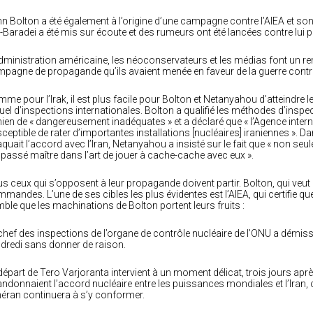
n Bolton a été également à l’origine d’une campagne contre l’AIEA et s
l-Baradei a été mis sur écoute et des rumeurs ont été lancées contre lui p
dministration américaine, les néoconservateurs et les médias font un r
pagne de propagande qu’ils avaient menée en faveur de la guerre contre l’Ira
me pour l’Irak, il est plus facile pour Bolton et Netanyahou d’atteindre l
uel d’inspections internationales. Bolton a qualifié les méthodes d’inspe
nien de « dangereusement inadéquates » et a déclaré que « l’Agence interna
ceptible de rater d’importantes installations [nucléaires] iraniennes ».
aquait l’accord avec l’Iran, Netanyahou a insisté sur le fait que « non seule
 passé maître dans l’art de jouer à cache-cache avec eux ».
s ceux qui s’opposent à leur propagande doivent partir. Bolton, qui veut 
mandes. L’une de ses cibles les plus évidentes est l’AIEA, qui certifie que l
ble que les machinations de Bolton portent leurs fruits :
chef des inspections de l’organe de contrôle nucléaire de l’ONU a dém
dredi sans donner de raison.
départ de Tero Varjoranta intervient à un moment délicat, trois jours apr
ndonnaient l’accord nucléaire entre les puissances mondiales et l’Iran, c
éran continuera à s’y conformer.