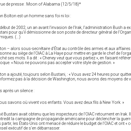
ue de presse : Moon of Alabama (12/5/18)*
n Bolton est un homme sans foi ni loi :
début de 2002, un an avant l’invasion de l’Irak, l’administration Bush a e
tani pour qu’il démissionne de son poste de directeur général de l’Organ
miques. (…)
ton – alors sous-secrétaire d’État au contrôle des armes et aux affaires d
sonne au siège de l’OIAC à La Haye pour mettre en garde le chef de l’orga
hé ses mots. Il a dit : « Cheney veut que vous partiez », en faisant référ
poque. « Nous ne pouvons pas accepter votre style de gestion. »
ton a ajouté, toujours selon Bustani, : « Vous avez 24 heures pour quitter
formez pas à la décision de Washington, nous avons des moyens de vou
s après un silence :
ous savons où vivent vos enfants. Vous avez deux fils à New York. »
é Bustani avait obtenu que les inspecteurs de l’OIAC retournent en Irak. Ils
tredit la campagne de propagande américaine pour déclencher la guerre
 partir, les États-Unis ont menacé de réduire le budget de l’OIAC et ont
seil exécutif de s’en débarrasser.