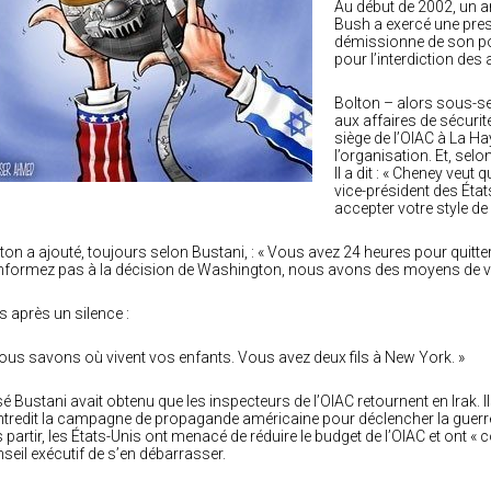
Au début de 2002, un an 
Bush a exercé une press
démissionne de son pos
pour l’interdiction des
Bolton – alors sous-se
aux affaires de sécurit
siège de l’OIAC à La Ha
l’organisation. Et, se
Il a dit : « Cheney veut
vice-président des Éta
accepter votre style de 
ton a ajouté, toujours selon Bustani, : « Vous avez 24 heures pour quitter
formez pas à la décision de Washington, nous avons des moyens de vou
s après un silence :
ous savons où vivent vos enfants. Vous avez deux fils à New York. »
é Bustani avait obtenu que les inspecteurs de l’OIAC retournent en Irak. Ils
tredit la campagne de propagande américaine pour déclencher la guerre
 partir, les États-Unis ont menacé de réduire le budget de l’OIAC et ont
seil exécutif de s’en débarrasser.