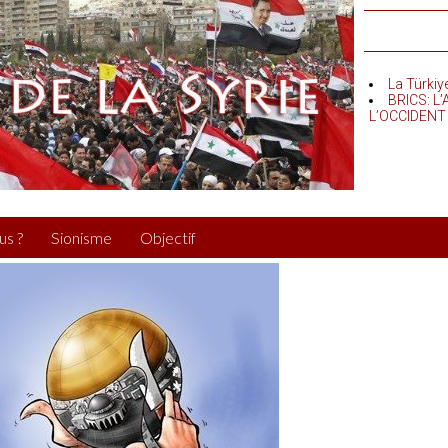
La Türkiy
BRICS: L
L’OCCIDENT
us ?
Sionisme
Objectif