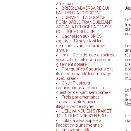
américain
BRICS: L’ADVERSAIRE QUI
Jeu
FAIT PEUR A L’OCCIDENT
COMMENT LA COCAÏNE,
Le 
FORMIDABLE TRANQUILISANT
tra
SOCIAL, A DÉLOGÉ LA PENSÉE
cla
POLITIQUE CRITIQUE!
aux
L’adhésion aux BRICS
explose : 19 pays font leur
demande avant le sommet
Le 
annuel
arm
Irak – Cet eldorado du pétrole
rés
voudrait exploiter son énorme
con
gisement solaire
C’e
Pourquoi les Saoudiens ont-
opé
ils décommandé leur mariage
ses
avec Israël ?
mon
ONU : Plusieurs
organisations abordent la
Le 
question de l’«antisémitisme »
pas
Trois parlementaires
le 
français s’introduisent
Ne
illégalement en Syrie
L’EIIL VAINCU EN SYRAK ET
TOUT LE MONDE S’EN FOUT!
Il 
Lula da Silva appelle à
ina
l’adoption d’une monnaie
alternative au dollar