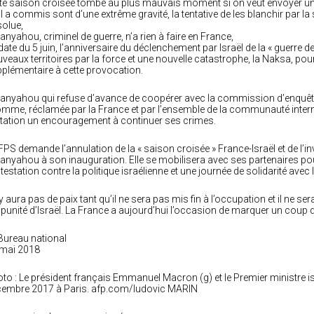
te saison croisée tombe au plus mauvais moment si on veut envoyer un sig
il a commis sont d’une extrême gravité, la tentative de les blanchir par l
olue,
anyahou, criminel de guerre, n’a rien à faire en France,
date du 5 juin, l’anniversaire du déclenchement par Israël de la « guerre d
veaux territoires par la force et une nouvelle catastrophe, la Naksa, pour
plémentaire à cette provocation.
anyahou qui refuse d’avance de coopérer avec la commission d’enquête 
omme, réclamée par la France et par l’ensemble de la communauté internat
itation un encouragement à continuer ses crimes.
FPS demande l’annulation de la « saison croisée » France-Israël et de l’i
anyahou à son inauguration. Elle se mobilisera avec ses partenaires pour
testation contre la politique israélienne et une journée de solidarité avec 
n’y aura pas de paix tant qu’il ne sera pas mis fin à l’occupation et il ne s
mpunité d’Israël. La France a aujourd’hui l’occasion de marquer un coup d’
Bureau national
 mai 2018
to : Le président français Emmanuel Macron (g) et le Premier ministre i
embre 2017 à Paris. afp.com/ludovic MARIN