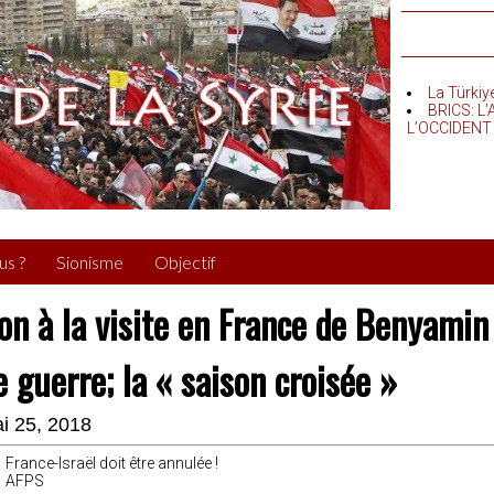
La Türkiy
BRICS: L
L’OCCIDENT
us ?
Sionisme
Objectif
on à la visite en France de Benyamin
e guerre; la « saison croisée »
i 25, 2018
France-Israël doit être annulée !
AFPS