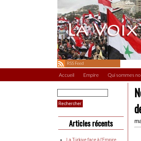
RSS Feed
Accueil
Empire
Qui sommes no
N
Rechercher :
d
Articles récents
ma
La Türkiye face à l’Empire