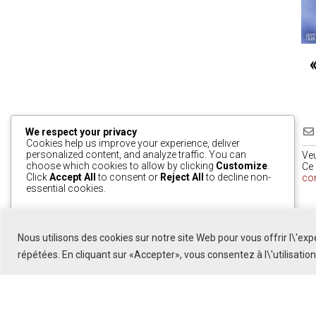
We respect your privacy
Cookies help us improve your experience, deliver
personalized content, and analyze traffic. You can
Ve
choose which cookies to allow by clicking
Customize
.
Ce 
Click
Accept All
to consent or
Reject All
to decline non-
co
essential cookies.
0
Customize
Reject All
Accept All
Nous utilisons des cookies sur notre site Web pour vous offrir l\'ex
Powered by
répétées. En cliquant sur «Accepter», vous consentez à l\'utilisatio