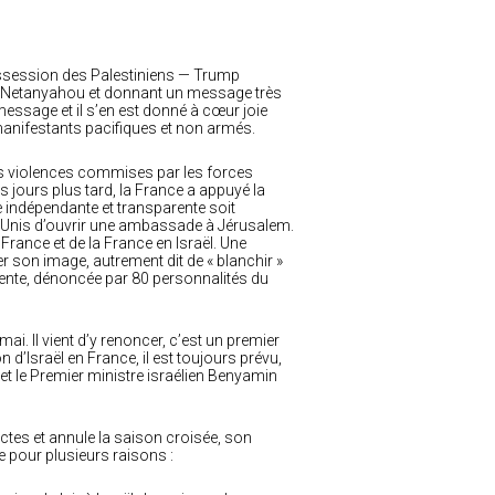
ossession des Palestiniens — Trump
ar Netanyahou et donnant un message très
 message et il s’en est donné à cœur joie
manifestants pacifiques et non armés.
es violences commises par les forces
 jours plus tard, la France a appuyé la
 indépendante et transparente soit
-Unis d’ouvrir une ambassade à Jérusalem.
 France et de la France en Israël. Une
er son image, autrement dit de « blanchir »
cente, dénoncée par 80 personnalités du
mai. Il vient d’y renoncer, c’est un premier
d’Israël en France, il est toujours prévu,
 et le Premier ministre israélien Benyamin
actes et annule la saison croisée, son
e pour plusieurs raisons :