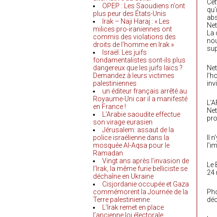
Cet
OPEP : Les Saoudiens n’ont
qu’
plus peur des États-Unis
abs
Irak – Naji Haraj : « Les
Net
milices pro-iraniennes ont
La 
commis des violations des
nou
droits de l’homme en Irak »
sup
Israël: Les juifs
fondamentalistes sont-ils plus
dangereux que les juifs laïcs ?
Net
Demandez à leurs victimes
l’h
palestiniennes
inv
un éditeur français arrêté au
Royaume-Uni car il a manifesté
L’A
en France !
Net
L’Arabie saoudite effectue
pro
son virage eurasien
Jérusalem: assaut de la
police israélienne dans la
Il 
mosquée Al-Aqsa pour le
l’i
Ramadan
Vingt ans après l’invasion de
Le 
l’Irak, la même furie belliciste se
24
déchaîne en Ukraine
Cisjordanie occupée et Gaza
commémorent la Journée de la
Pho
Terre palestinienne
déc
L’Irak remet en place
l’ancienne loi électorale