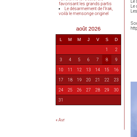
Le
favorisant les grands partis
Le 
Le désarmement de l’Irak,
Les
voilà le mensonge originel
Sou
août 2026
htt
L
M
M
J
V
S
D
1
2
3
4
5
6
7
8
9
10
11
12
13
14
15
16
17
18
19
20
21
22
23
24
25
26
27
28
29
30
31
« Avr