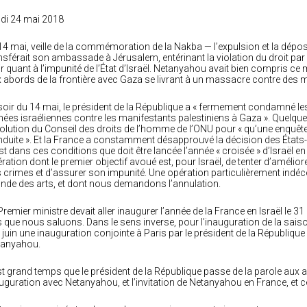
di 24 mai 2018
14 mai, veille de la commémoration de la Nakba — l’expulsion et la dép
nsférait son ambassade à Jérusalem, entérinant la violation du droit p
ir quant à l’impunité de l’État d’Israël. Netanyahou avait bien compris ce
 abords de la frontière avec Gaza se livrant à un massacre contre des 
soir du 14 mai, le président de la République a « fermement condamné l
ées israéliennes contre les manifestants palestiniens à Gaza ». Quelques
olution du Conseil des droits de l’homme de l’ONU pour « qu’une enquête
duite ». Et la France a constamment désapprouvé la décision des États
st dans ces conditions que doit être lancée l’année « croisée » d’Israël en
ration dont le premier objectif avoué est, pour Israël, de tenter d’amélior
 crimes et d’assurer son impunité. Une opération particulièrement indé
de des arts, et dont nous demandons l’annulation.
Premier ministre devait aller inaugurer l’année de la France en Israël le 31 
 que nous saluons. Dans le sens inverse, pour l’inauguration de la saison 
5 juin une inauguration conjointe à Paris par le président de la République
tanyahou.
est grand temps que le président de la République passe de la parole aux 
uguration avec Netanyahou, et l’invitation de Netanyahou en France, et c