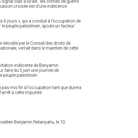
nal clair à Israël : les crimes de guerre
a saison croisée est d’une indécence
es 6 jours », qui a conduit à l’occupation de
 le peuple palestinien, ajoute un facteur
décidée par le Conseil des droits de
ionale, verrait dans le maintien de cette
nvitation indécente de Benyamin
 faire du 5 juin une journée de
le peuple palestinien.
era pas mis fin à l’occupation tant que durera
arrêt à cette impunité.
sraélien Benjamin Netanyahu, le 10