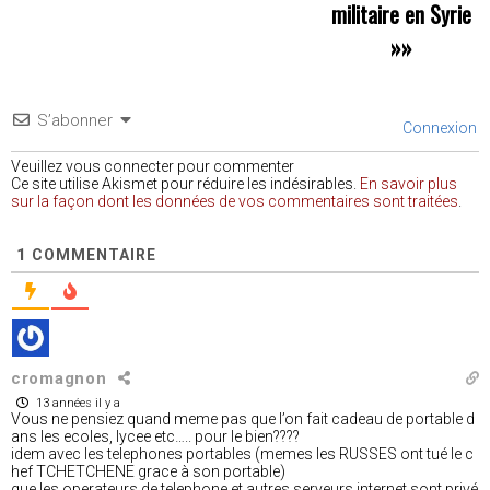
militaire en Syrie
»»
S’abonner
Connexion
Veuillez vous connecter pour commenter
Ce site utilise Akismet pour réduire les indésirables.
En savoir plus
sur la façon dont les données de vos commentaires sont traitées
.
1
COMMENTAIRE
cromagnon
13 années il y a
Vous ne pensiez quand meme pas que l’on fait cadeau de portable d
ans les ecoles, lycee etc….. pour le bien????
idem avec les telephones portables (memes les RUSSES ont tué le c
hef TCHETCHENE grace à son portable)
que les operateurs de telephone et autres serveurs internet sont privé