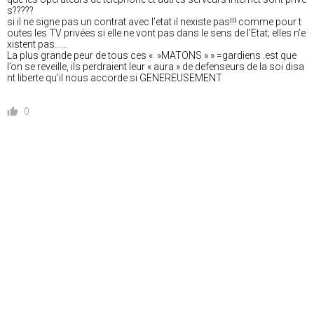
s?????
si il ne signe pas un contrat avec l’etat il nexiste pas!!! comme pour t
outes les TV privées si elle ne vont pas dans le sens de l’Etat; elles n’e
xistent pas……
La plus grande peur de tous ces « »MATONS » » =gardiens .est que
l’on se reveille, ils perdraient leur « aura » de defenseurs de la soi disa
nt liberte qu’il nous accorde si GENEREUSEMENT
0