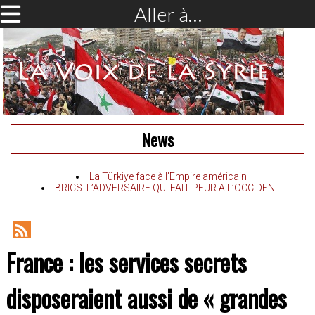
Aller à…
News
La Türkiye face à l’Empire américain
BRICS: L’ADVERSAIRE QUI FAIT PEUR A L’OCCIDENT
RSS
France : les services secrets
Feed
disposeraient aussi de « grandes