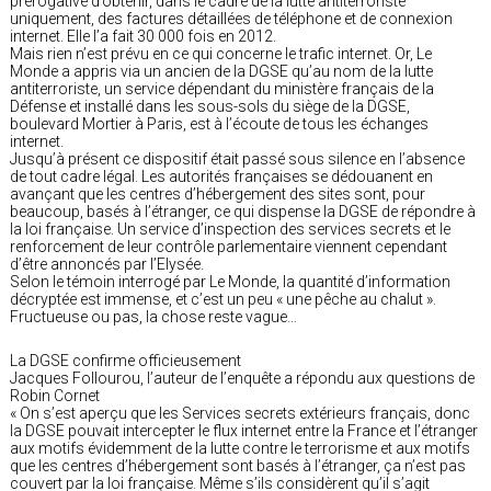
prérogative d’obtenir, dans le cadre de la lutte antiterroriste
uniquement, des factures détaillées de téléphone et de connexion
internet. Elle l’a fait 30 000 fois en 2012.
Mais rien n’est prévu en ce qui concerne le trafic internet. Or, Le
Monde a appris via un ancien de la DGSE qu’au nom de la lutte
antiterroriste, un service dépendant du ministère français de la
Défense et installé dans les sous-sols du siège de la DGSE,
boulevard Mortier à Paris, est à l’écoute de tous les échanges
internet.
Jusqu’à présent ce dispositif était passé sous silence en l’absence
de tout cadre légal. Les autorités françaises se dédouanent en
avançant que les centres d’hébergement des sites sont, pour
beaucoup, basés à l’étranger, ce qui dispense la DGSE de répondre à
la loi française. Un service d’inspection des services secrets et le
renforcement de leur contrôle parlementaire viennent cependant
d’être annoncés par l’Elysée.
Selon le témoin interrogé par Le Monde, la quantité d’information
décryptée est immense, et c’est un peu « une pêche au chalut ».
Fructueuse ou pas, la chose reste vague…
La DGSE confirme officieusement
Jacques Follourou, l’auteur de l’enquête a répondu aux questions de
Robin Cornet
« On s’est aperçu que les Services secrets extérieurs français, donc
la DGSE pouvait intercepter le flux internet entre la France et l’étranger
aux motifs évidemment de la lutte contre le terrorisme et aux motifs
que les centres d’hébergement sont basés à l’étranger, ça n’est pas
couvert par la loi française. Même s’ils considèrent qu’il s’agit