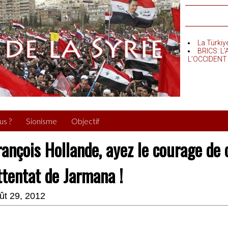
La Türkiy
BRICS: L
L’OCCIDENT
us ?
Sionisme
Objectif
rançois Hollande, ayez le courage de
ttentat de Jarmana !
ût 29, 2012