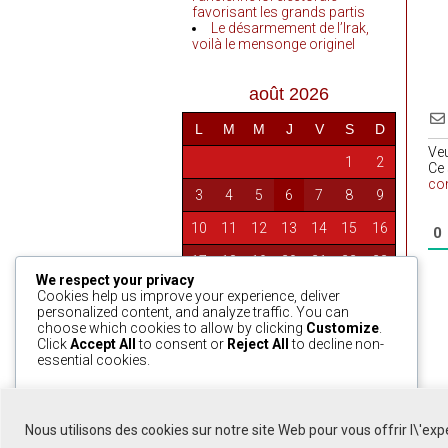
favorisant les grands partis
Le désarmement de l’Irak,
voilà le mensonge originel
août 2026
L
M
M
J
V
S
D
Ve
1
2
Ce 
co
3
4
5
6
7
8
9
10
11
12
13
14
15
16
0
17
18
19
20
21
22
23
We respect your privacy
24
25
26
27
28
29
30
Cookies help us improve your experience, deliver
personalized content, and analyze traffic. You can
31
choose which cookies to allow by clicking
Customize
.
Click
Accept All
to consent or
Reject All
to decline non-
essential cookies.
« Avr
Customize
Reject All
Accept All
Nous utilisons des cookies sur notre site Web pour vous offrir l\'ex
Powered by