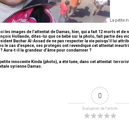
La petite 
ci les images de l’attentat de Damas, hier, qui a fait 12 morts et d
nçois Hollande, dites-lui que ce bébé sur la photo, fait partie des vic
sident Bachar Al-Assad de ne pas respecter la vie puisqu’il lui attri
s le cas d’espèce, ses protégés ont revendiqué cet attentat meurtri
 ? Aura-t-il la grandeur d’âme pour condamner ?
petite innocente Kinda (photo), a été tuée, dans cet attentat terrori
itale syrienne Damas.
0
Évaluation de l'article