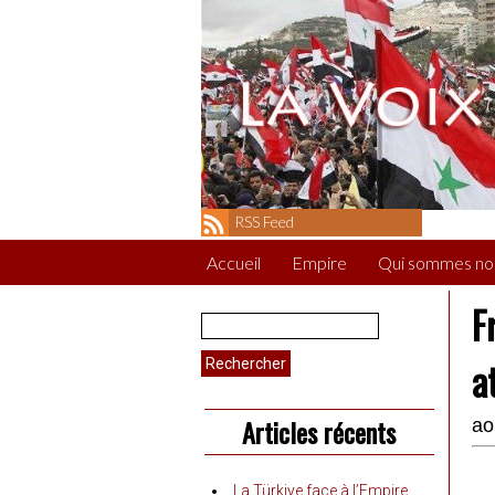
RSS Feed
Accueil
Empire
Qui sommes no
F
Rechercher :
a
Articles récents
ao
La Türkiye face à l’Empire