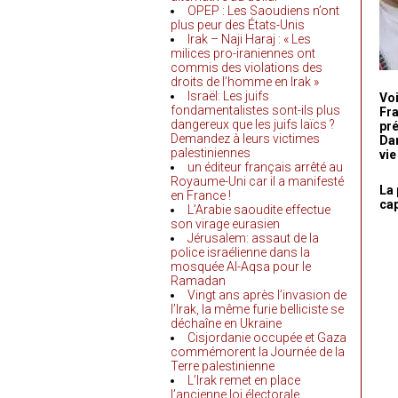
OPEP : Les Saoudiens n’ont
plus peur des États-Unis
Irak – Naji Haraj : « Les
milices pro-iraniennes ont
commis des violations des
droits de l’homme en Irak »
Israël: Les juifs
Voi
fondamentalistes sont-ils plus
Fra
dangereux que les juifs laïcs ?
pré
Demandez à leurs victimes
Dan
palestiniennes
vie
un éditeur français arrêté au
Royaume-Uni car il a manifesté
La 
en France !
cap
L’Arabie saoudite effectue
son virage eurasien
Jérusalem: assaut de la
police israélienne dans la
mosquée Al-Aqsa pour le
Ramadan
Vingt ans après l’invasion de
l’Irak, la même furie belliciste se
déchaîne en Ukraine
Cisjordanie occupée et Gaza
commémorent la Journée de la
Terre palestinienne
L’Irak remet en place
l’ancienne loi électorale