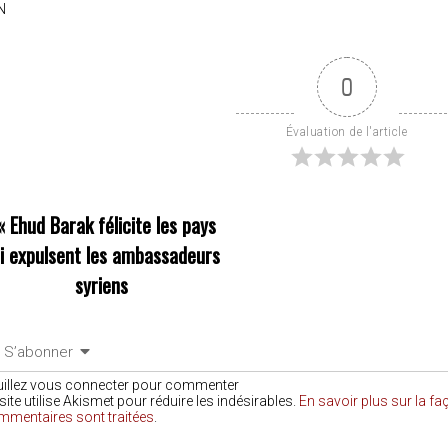
N
0
Évaluation de l'article
«
Ehud Barak félicite les pays
i expulsent les ambassadeurs
syriens
S’abonner
uillez vous connecter pour commenter
site utilise Akismet pour réduire les indésirables.
En savoir plus sur la f
mmentaires sont traitées
.