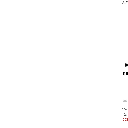
A2
«
qu
Ve
Ce 
co