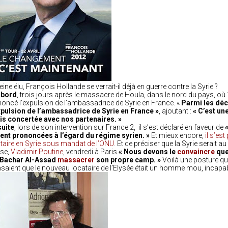
eine élu, François Hollande se verrait-il déjà en guerre contre la Syrie ?
abord
, trois jours après le massacre de Houla, dans le nord du pays, où 
oncé l’expulsion de l’ambassadrice de Syrie en France. «
Parmi les déci
xpulsion de l’ambassadrice de Syrie en France »
, ajoutant :
« C’est un
s concertée avec nos partenaires. »
uite
, lors de son intervention sur France 2, il s’est déclaré en faveur de
ent prononcées à l’égard du régime syrien. »
Et mieux encore,
il s’es
itaire en Syrie sous mandat de l’ONU
. Et de préciser que la Syrie serait 
se,
Vladimir Poutine
, vendredi à Paris.
« Nous devons le
convaincre
que
 Bachar Al-Assad
massacrer
son propre camp. »
Voilà une posture qu
saient que le nouveau locataire de l’Elysée était un homme mou, incapa