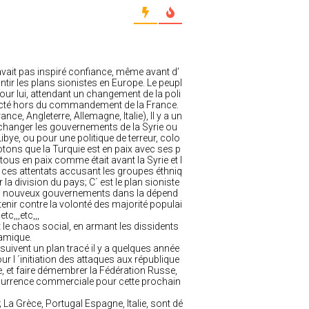
vait pas inspiré confiance, même avant d’
antir les plans sionistes en Europe. Le peupl
ur lui, attendant un changement de la poli
 éjecté hors du commandement de la France.
ce, Angleterre, Allemagne, Italie), Il y a un
e changer les gouvernements de la Syrie ou
 Libye, ou pour une politique de terreur, colo
otons que la Turquie est en paix avec ses p
…tous en paix comme était avant la Syrie et l
ous ces attentats accusant les groupes éthniq
la division du pays; C´ est le plan sioniste
 les nouveux gouvernements dans la dépend
tenir contre la volonté des majorité populai
tc,,,etc,,,
nt le chaos social, en armant les dissidents
lamique.
suivent un plan tracé il y a quelques année
r l ´initiation des attaques aux république
ie, et faire démembrer la Fédération Russe,
oncurrence commerciale pour cette prochain
p; La Grèce, Portugal Espagne, Italie, sont dé