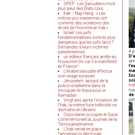
OPEP : Les Saoudiens n’ont
plus peur des États-Unis
Irak – Naji Haraj : « Les
milices pro-iraniennes ont
commis des violations des
droits de l’homme en Irak »
Israël: Les juifs
fondamentalistes sont-ils plus
dangereux que les juifs laïcs ?
Demandez à leurs victimes
A p
palestiniennes
D’
un éditeur français arrêté au
ann
Royaume-Uni car il a manifesté
l’e
en France !
mai
L’Arabie saoudite effectue
Ens
son virage eurasien
soi
Jérusalem: assaut de la
mil
police israélienne dans la
rus
mosquée Al-Aqsa pour le
de
Ramadan
pen
Vingt ans après l’invasion de
l’Irak, la même furie belliciste se
déchaîne en Ukraine
Cisjordanie occupée et Gaza
commémorent la Journée de la
Terre palestinienne
L’Irak remet en place
l’ancienne loi électorale