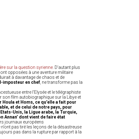
hère sur la question syrienne
. D’autant plus
ont opposées à une aventure militaire
uirait à davantage de chaos et de
el-imposteur en chef
, ne transforme pas la
ncestueuse entre l’Elysée et le télégraphiste
 son film autobiographique sur la Libye et
r Houla et Homs, ce qu’elle a fait pour
le, et de celui de notre pays, pour
 Etats-Unis, la Ligue arabe, la Turquie,
on Annan’ dont vient de faire état
eurs journaux européens
 n’ont pas tiré les leçons de la désastreuse
ujours pas dans la rupture
par rapport à la