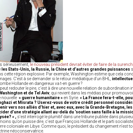
s sérieusement,
le nouveau président devrait éviter de faire de la surenc
e
les Etats-Unis, la Russie, la Chine et d’autres grandes puissances
s
s cette région explosive. Par exemple, Washington estime que cela cond
nages. C’est à se demander si le retour médiatique d’un BHL,
intellectu
ombe Hollande en dangereux va t-en guerre ?
peut redouter le pire, c’est à dire une nouvelle relation de subordination i
Washington et de Tel Aviv
, qui revient dans les médias pour promouvoir
 nouvelle
» guerre humanitaire »
en Syrie.
« La France fera-t-elle, pou
ghazi et Misrata ? Userez-vous de votre crédit personnel considérab
enir vers nos alliés d’hier et, avec eux, avec la Grande-Bretagne, les
ider d’une stratégie allant au-delà du ‘soutien sans faille à la missi
lysée? « ,
s’est interrogé le plumitif dans une tribune publiée dans plusi
moins qu’on puisse dire, c’est que François Hollande et le parti socialiste
rre coloniale en Libye. Comme quoi, le président du changement n’est to
trine néoconservatrice.