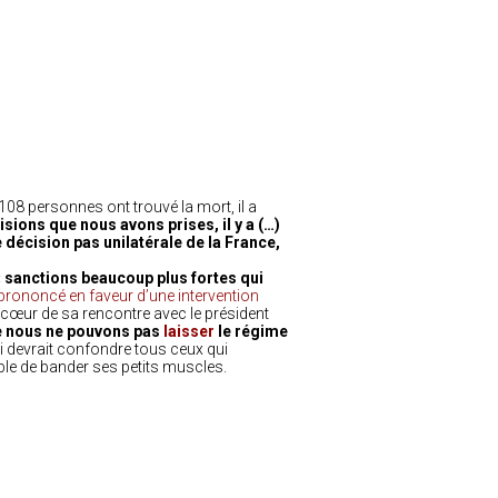
108 personnes ont trouvé la mort, il a
sions que nous avons prises, il y a (…)
e décision pas unilatérale de la France,
« sanctions beaucoup plus fortes qui
t prononcé en faveur d’une intervention
au cœur de sa rencontre avec le président
 nous ne pouvons pas
laisser
le régime
i devrait confondre tous ceux qui
ble de bander ses petits muscles.