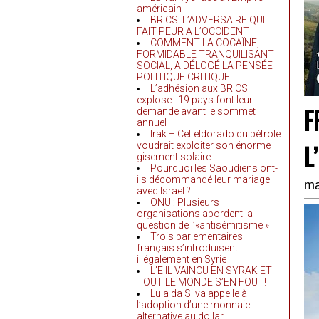
américain
BRICS: L’ADVERSAIRE QUI
FAIT PEUR A L’OCCIDENT
COMMENT LA COCAÏNE,
FORMIDABLE TRANQUILISANT
SOCIAL, A DÉLOGÉ LA PENSÉE
POLITIQUE CRITIQUE!
L’adhésion aux BRICS
explose : 19 pays font leur
F
demande avant le sommet
annuel
Irak – Cet eldorado du pétrole
L
voudrait exploiter son énorme
gisement solaire
Pourquoi les Saoudiens ont-
ils décommandé leur mariage
ma
avec Israël ?
ONU : Plusieurs
organisations abordent la
question de l’«antisémitisme »
Trois parlementaires
français s’introduisent
illégalement en Syrie
L’EIIL VAINCU EN SYRAK ET
TOUT LE MONDE S’EN FOUT!
Lula da Silva appelle à
l’adoption d’une monnaie
alternative au dollar