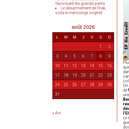
favorisant les grands partis
Le désarmement de l’Irak,
voilà le mensonge originel
août 2026
L
M
M
J
V
S
D
1
2
3
4
5
6
7
8
9
Plu
10
11
12
13
14
15
16
qu
dan
17
18
19
20
21
22
23
car
col
24
25
26
27
28
29
30
On 
de
31
une
Ben
rev
déc
« Avr
l’E
Le 
gue
doc