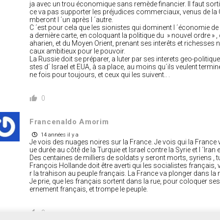
ja avec un trou économique sans remède financier. Il faut sortir vi
ce va pas supporter les préjudices commerciaux, venus de la Gr
mberont l ´un après l ´autre.
C ´est pour cela que les sionistes qui dominent l ´économie de 
a dernière carte, en coloquant la politique du » nouvel ordre » , 
aharien, et du Moyen Orient, prenant ses interêts et richesses na
caux ambitieux pour le pouvoir.
La Russie doit se préparer, a luter par ses interets geo-politique
stes d´ Israel et EUA, à sa place, au moins qu´ils veulent termin
ne fois pour toujours, et ceux qui les suivent.. .
0
Francenaldo Amorim
14 années il y a
Je vois des nuages noires sur la France. Je vois qui la France
ue durée au côtê de la Turquie et Israel contre la Syrie et l ´Iran 
Des centaines de milliers de soldats y seront morts, syriens , t
François Hollande doit être averti qui les socialistes français, 
r la trahison au peuple français. La France va plonger dans l
Je prie, que les français sortent dans la rue, pour coloquer ses 
ernement français, et trompe le peuple.
0