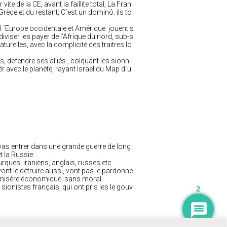
te de la CE, avant la faillite total, La Fran
èce et du restant; C´est un dominó. ils to
l ´Europe occidentale et Amérique. jouent s
diviser les payer de l’Afrique du nord, sub-s
turelles, avec la complicité des traitres lo
s, defendre ses alliés., colquant les sionni
ér avec le planète, rayant Israel du Map d´u
 vas entrer dans une grande guerre de long
et la Russie.
urques, Iraniens, anglais, russes etc….
vont le détruire aussi, vont pas le pardonne
a misère économique, sans moral.
sionistes français, qui ont pris les le gouv
2