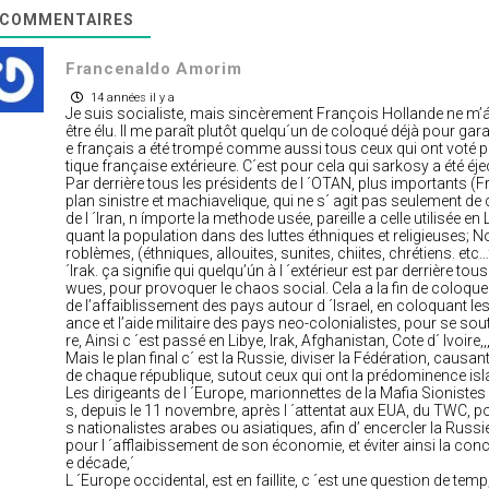
COMMENTAIRES
Francenaldo Amorim
14 années il y a
Je suis socialiste, mais sincèrement François Hollande ne m’á
être élu. Il me paraît plutôt quelqu´un de coloqué déjà pour gar
e français a été trompé comme aussi tous ceux qui ont voté po
tique française extérieure. C´est pour cela qui sarkosy a été
Par derrière tous les présidents de l ´OTAN, plus importants (Fran
plan sinistre et machiavelique, qui ne s´ agit pas seulement d
de l ´Iran, n ímporte la methode usée, pareille a celle utilisée en
quant la population dans des luttes éthniques et religieuses; N
roblèmes, (éthniques, allouites, sunites, chiites, chrétiens. etc
´Irak. ça signifie qui quelqu’ún à l ´extérieur est par derrière t
wues, pour provoquer le chaos social. Cela a la fin de coloquer 
de l’affaiblissement des pays autour d ´Israel, en coloquant
ance et l’aide militaire des pays neo-colonialistes, pour se sou
re, Ainsi c ´est passé en Libye, Irak, Afghanistan, Cote d´ Ivoire,,,e
Mais le plan final c´ est la Russie, diviser la Fédération, causa
de chaque république, sutout ceux qui ont la prédominence is
Les dirigeants de l ´Europe, marionnettes de la Mafia Sionistes 
s, depuis le 11 novembre, après l ´attentat aux EUA, du TWC, pou
s nationalistes arabes ou asiatiques, afin d’ encercler la Russ
pour l ´afflaibissement de son économie, et éviter ainsi la c
e décade,´
L ´Europe occidental, est en faillite, c ´est une question de tem