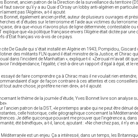
s Bonnet, ancien patron de la Direction de la surveillance du territoire (D
«il faut savoir qu’il y a au Quai d’Orsay un lobby anti-algérien en particu
 n’aiment pas l’Algérie», a-t-il ajouté.
s Bonnet, également ancien préfet, auteur de plusieurs ouvrages et prési
herches et d’études sur le terrorisme et l’aide aux victimes du terrorisme 
nçaise, dira que «nous n’avons plus de ligne déterminée, contestable ou n
 explique que «la politique française envers l’Algérie était dictée par une
fs d’État français vis-à-vis de ce pays.
e cite De Gaulle qui s’était installé en Algérie en 1943, Pompidou, Giscard d
llotiner des militants FLN quand il était ministre de la Justice, et Chirac q
oual dans l’incident de Manhattan », explique-t-il. »Zeroual m’avait dit que
avoir l’indépendance, l’égalité, c’est-à-dire un rapport d’égal à égal, et le 
i essayé de faire comprendre ça à Chirac mais il ne voulait rien entendre, i
ommandaient d’agir de façon contraire à ces attentes et ces conseillers
st tout autre chose, je préfère ne rien dire», a-t-il ajouté.
cernant le thème de la journée d’étude, Yves Bonnet livre son analyse s
be».
r l’ancien patron de la DST, «le printemps arabe qui ne peut être dénué d
stantes, celle historique, celle géographique concernant la Méditerranée 
érences. Je défie quiconque pouvant me prouver que l’ingérence a, dans n’
umanité, été bénéfique», a-t-il, lancé, ajoutant : «Ne cherchez pas, il n’y en
 Méditerranée est un enjeu. Ça a intéressé, dans un temps, les Britannique