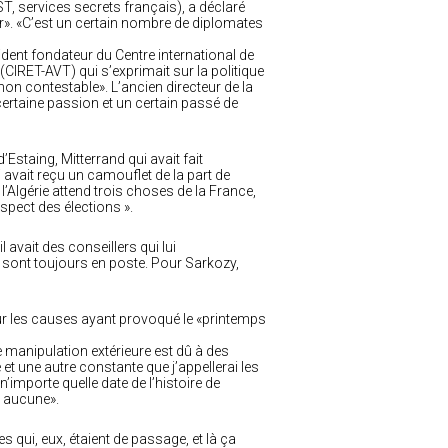
ST, services secrets français), a déclaré
lier». «C’est un certain nombre de diplomates
dent fondateur du Centre international de
(CIRET-AVT) qui s’exprimait sur la politique
on contestable». L’ancien directeur de la
 certaine passion et un certain passé de
’Estaing, Mitterrand qui avait fait
ui avait reçu un camouflet de la part de
 l’Algérie attend trois choses de la France,
respect des élections ».
l avait des conseillers qui lui
 sont toujours en poste. Pour Sarkozy,
ur les causes ayant provoqué le «printemps
e manipulation extérieure est dû à des
et une autre constante que j’appellerai les
importe quelle date de l’histoire de
 a aucune».
s qui, eux, étaient de passage, et là ça