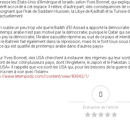
éresse les États-Unis d’Amérique et Israël», selon Yves Bonnet, qui expli
ntérêt accordé à cet espace. Il relève, d’autre part, «les conséquences de c
oignant que l’Irak de Saddam Hussein, la Libye de Kadhafi et la Tunisie de
actuellement.
n oublie un peu trop vite que le Baâth d’El Assad a apporté la démocratie »,
ntemps arabe n’est pas motivé par la démocratie, puisque le Qatar qui s
s peu la démocratie, l’Arabie saoudite réprime au sud de ce pays et inter
 le Bahreïn fait également dans la répression, mais ils le font tous sous 
ce qui est qualifié de printemps arabe dans d’autres pays».
r Yves Bonnet, «les USA cherchent à instaurer des régimes qui leur sont 
 ont de leur côté plusieurs pays, dont l’Angleterre, le Japon et le Pakistan
 USA». Il rappelle que «ce sont les USA qui, pour les besoins de la guerre
 n’a rien à voir avec l’Islam».
p://www.letempsdz.com//content/view/83042/1/
0
Évaluation de l'article