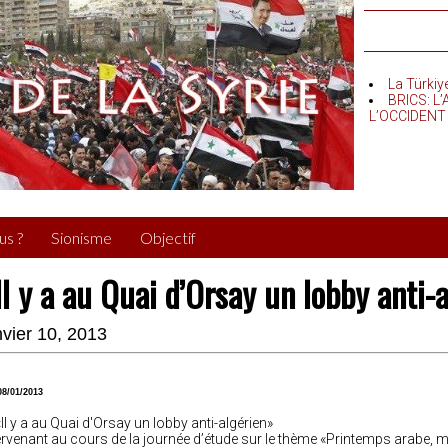
La Türkiy
BRICS: L
L’OCCIDENT
us ?
Sionisme
Objectif
Il y a au Quai d’Orsay un lobby anti-
nvier 10, 2013
08/01/2013
ervenant au cours de la journée d’étude sur le thème «Printemps arabe, myth