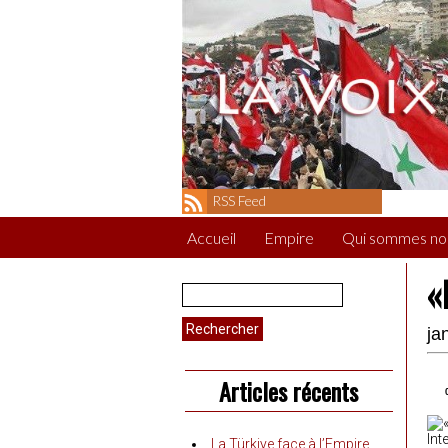
RSS Feed
Accueil
Empire
Qui sommes no
«
Rechercher :
ja
Articles récents
Int
La Türkiye face à l’Empire