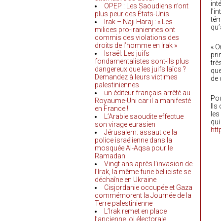
int
OPEP : Les Saoudiens n’ont
l’i
plus peur des États-Unis
tém
Irak – Naji Haraj : « Les
qu’
milices pro-iraniennes ont
commis des violations des
droits de l’homme en Irak »
« O
Israël: Les juifs
pri
fondamentalistes sont-ils plus
trè
dangereux que les juifs laïcs ?
que
Demandez à leurs victimes
de 
palestiniennes
un éditeur français arrêté au
Pou
Royaume-Uni car il a manifesté
Ils
en France !
les
L’Arabie saoudite effectue
qui
son virage eurasien
htt
Jérusalem: assaut de la
police israélienne dans la
mosquée Al-Aqsa pour le
Ramadan
Vingt ans après l’invasion de
l’Irak, la même furie belliciste se
déchaîne en Ukraine
Cisjordanie occupée et Gaza
commémorent la Journée de la
Terre palestinienne
L’Irak remet en place
l’ancienne loi électorale