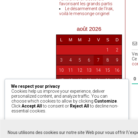
favorisant les grands partis
Le désarmement de l’Irak,
voilà le mensonge originel
août 2026
L
M
M
J
V
S
D
1
2
Ve
Ce 
3
4
5
6
7
8
9
co
10
11
12
13
14
15
16
0
17
18
19
20
21
22
23
We respect your privacy
24
25
26
27
28
29
30
Cookies help us improve your experience, deliver
personalized content, and analyze traffic. You can
31
choose which cookies to allow by clicking
Customize
.
Click
Accept All
to consent or
Reject All
to decline non-
essential cookies.
« Avr
Customize
Reject All
Accept All
Nous utilisons des cookies sur notre site Web pour vous offrir l\'ex
Powered by