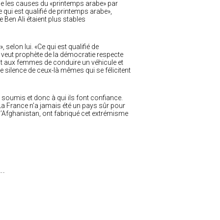
que les causes du «printemps arabe» par
e qui est qualifié de printemps arabe»,
 Ben Ali étaient plus stables
 selon lui. «Ce qui est qualifié de
e veut prophète de la démocratie respecte
dit aux femmes de conduire un véhicule et
le silence de ceux-là mêmes qui se félicitent
soumis et donc à qui ils font confiance.
. La France n’a jamais été un pays sûr pour
 d’Afghanistan, ont fabriqué cet extrémisme