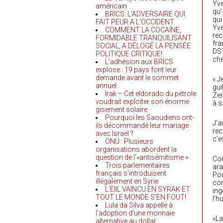
Yve
américain
qu’
BRICS: L’ADVERSAIRE QUI
qui
FAIT PEUR A L’OCCIDENT
Yve
COMMENT LA COCAÏNE,
rec
FORMIDABLE TRANQUILISANT
fra
SOCIAL, A DÉLOGÉ LA PENSÉE
DST
POLITIQUE CRITIQUE!
che
L’adhésion aux BRICS
explose : 19 pays font leur
demande avant le sommet
« J
annuel
gui
Irak – Cet eldorado du pétrole
Zer
voudrait exploiter son énorme
à s
gisement solaire
Pourquoi les Saoudiens ont-
J’a
ils décommandé leur mariage
rec
avec Israël ?
c’e
ONU : Plusieurs
organisations abordent la
question de l’«antisémitisme »
Con
Trois parlementaires
ara
français s’introduisent
Pou
illégalement en Syrie
con
L’EIIL VAINCU EN SYRAK ET
ing
TOUT LE MONDE S’EN FOUT!
l’h
Lula da Silva appelle à
l’adoption d’une monnaie
«La
alternative au dollar