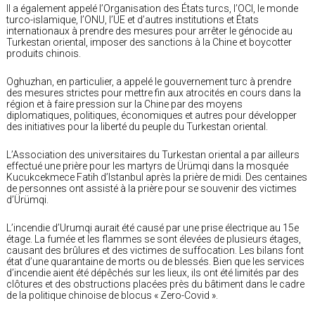
Il a également appelé l’Organisation des États turcs, l’OCI, le monde
turco-islamique, l’ONU, l’UE et d’autres institutions et États
internationaux à prendre des mesures pour arrêter le génocide au
Turkestan oriental, imposer des sanctions à la Chine et boycotter
produits chinois.
Oghuzhan, en particulier, a appelé le gouvernement turc à prendre
des mesures strictes pour mettre fin aux atrocités en cours dans la
région et à faire pression sur la Chine par des moyens
diplomatiques, politiques, économiques et autres pour développer
des initiatives pour la liberté du peuple du Turkestan oriental.
L’Association des universitaires du Turkestan oriental a par ailleurs
effectué une prière pour les martyrs de Ürümqi dans la mosquée
Kucukcekmece Fatih d’Istanbul après la prière de midi. Des centaines
de personnes ont assisté à la prière pour se souvenir des victimes
d’Ürümqi.
L’incendie d’Urumqi aurait été causé par une prise électrique au 15e
étage. La fumée et les flammes se sont élevées de plusieurs étages,
causant des brûlures et des victimes de suffocation. Les bilans font
état d’une quarantaine de morts ou de blessés. Bien que les services
d’incendie aient été dépêchés sur les lieux, ils ont été limités par des
clôtures et des obstructions placées près du bâtiment dans le cadre
de la politique chinoise de blocus « Zero-Covid ».