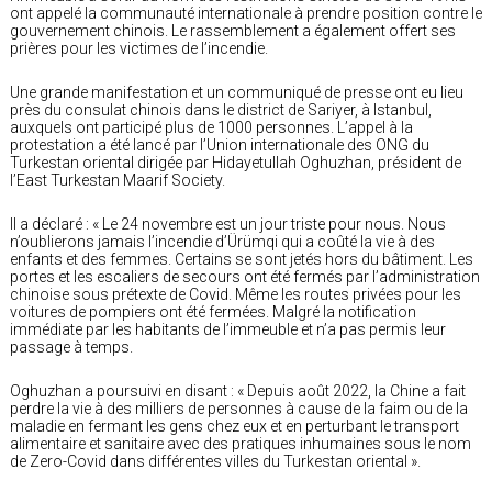
ont appelé la communauté internationale à prendre position contre le
gouvernement chinois. Le rassemblement a également offert ses
prières pour les victimes de l’incendie.
Une grande manifestation et un communiqué de presse ont eu lieu
près du consulat chinois dans le district de Sariyer, à Istanbul,
auxquels ont participé plus de 1000 personnes. L’appel à la
protestation a été lancé par l’Union internationale des ONG du
Turkestan oriental dirigée par Hidayetullah Oghuzhan, président de
l’East Turkestan Maarif Society.
Il a déclaré : « Le 24 novembre est un jour triste pour nous. Nous
n’oublierons jamais l’incendie d’Ürümqi qui a coûté la vie à des
enfants et des femmes. Certains se sont jetés hors du bâtiment. Les
portes et les escaliers de secours ont été fermés par l’administration
chinoise sous prétexte de Covid. Même les routes privées pour les
voitures de pompiers ont été fermées. Malgré la notification
immédiate par les habitants de l’immeuble et n’a pas permis leur
passage à temps.
Oghuzhan a poursuivi en disant : « Depuis août 2022, la Chine a fait
perdre la vie à des milliers de personnes à cause de la faim ou de la
maladie en fermant les gens chez eux et en perturbant le transport
alimentaire et sanitaire avec des pratiques inhumaines sous le nom
de Zero-Covid dans différentes villes du Turkestan oriental ».