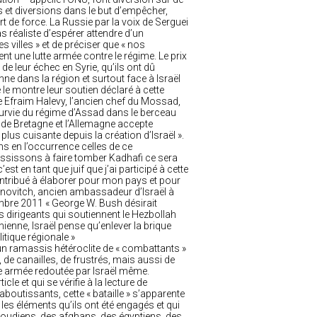
 et diversions dans le but d’empêcher,
rt de force. La Russie par la voix de Serguei
as réaliste d’espérer attendre d’un
villes » et de préciser que « nos
nt une lutte armée contre le régime. Le prix
de leur échec en Syrie, qu’ils ont dû
ne dans la région et surtout face à Israël
le montre leur soutien déclaré à cette
de Efraim Halevy, l’ancien chef du Mossad,
a survie du régime d’Assad dans le berceau
rande Bretagne et l’Allemagne accepte
plus cuisante depuis la création d’Israël ».
ons en l’occurrence celles de ce
réussissons à faire tomber Kadhafi ce sera
st en tant que juif que j’ai participé à cette
 contribué à élaborer pour mon pays et pour
binovitch, ancien ambassadeur d’Israël à
mbre 2011 « George W. Bush désirait
es dirigeants qui soutiennent le Hezbollah
enne, Israël pense qu’enlever la brique
itique régionale »
un ramassis hétéroclite de « combattants »
e canailles, de frustrés, mais aussi de
lle armée redoutée par Israël même.
le et qui se vérifie à la lecture de
aboutissants, cette « bataille » s’apparente
les éléments qu’ils ont été engagés et qui
oudiens, des afghans, des égyptiens, des