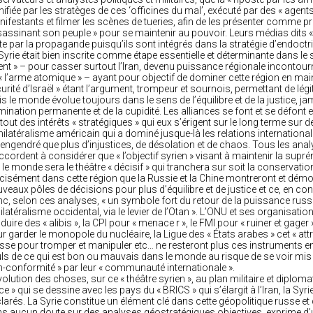
nifiée par les stratèges de ces ‘officines du mal’, exécuté par des « agent
ifestants et filmer les scènes de tueries, afin de les présenter comme pr
assinant son peuple » pour se maintenir au pouvoir. Leurs médias dits « m
te par la propagande puisqu’ils sont intégrés dans la stratégie d’endoct
Syrie était bien inscrite comme étape essentielle et déterminante dans 
ent » – pour casser surtout l’Iran, devenu puissance régionale incontou
« l’arme atomique » – ayant pour objectif de dominer cette région en main
urité d’Israël » étant l’argument, trompeur et sournois, permettant de légi
s le monde évolue toujours dans le sens de l’équilibre et de la justice, ja
ination permanente et de la cupidité. Les alliances se font et se défont 
tout des intérêts « stratégiques » qui eux s’érigent sur le long terme sur 
nilatéralisme américain qui a dominé jusque-là les relations internationale
 engendré que plus d’injustices, de désolation et de chaos. Tous les ana
ccordent à considérer que « l’objectif syrien » visant à maintenir la suprém
 le monde sera le théâtre « décisif » qui tranchera sur soit la conservation 
cisément dans cette région que la Russie et la Chine montreront et dé
veaux pôles de décisions pour plus d’équilibre et de justice et ce, en con
c, selon ces analyses, « un symbole fort du retour de la puissance russ
nilatéralisme occidental, via le levier de l’Otan ». L’ONU et ses organisati
duire des « alibis », la CPI pour « menace r », le FMI pour « ruiner et gager
r garder le monopole du nucléaire, la Ligue des « États arabes » cet « att
sse pour tromper et manipuler etc… ne resteront plus ces instruments en
ls de ce qui est bon ou mauvais dans le monde au risque de se voir mi
-conformité » par leur « communauté internationale ».
volution des choses, sur ce « théâtre syrien », au plan militaire et diplom
ce » qui se dessine avec les pays du « BRICS » qui s’élargit à l’Iran, la Syr
larés. La Syrie constitue un élément clé dans cette géopolitique russe et 
s aucun doute sur des analyses géostratégiques objectives, exprime d’u