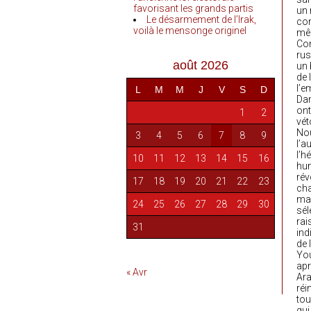
favorisant les grands partis
un 
Le désarmement de l’Irak,
com
voilà le mensonge originel
mêm
Con
rus
août 2026
un 
de 
l’e
L
M
M
J
V
S
D
Dam
ont
1
2
vét
Nou
3
4
5
6
7
8
9
l’a
l’h
10
11
12
13
14
15
16
hum
rév
17
18
19
20
21
22
23
cha
man
24
25
26
27
28
29
30
sél
rai
31
ind
de 
You
apr
« Avr
Ara
réi
tou
qui