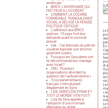
américain
DJ
BRICS: L’ADVERSAIRE QUI
FAIT PEUR A L’OCCIDENT
COMMENT LA COCAÏNE,
FORMIDABLE TRANQUILISANT
___
SOCIAL, A DÉLOGÉ LA PENSÉE
POLITIQUE CRITIQUE!
L’adhésion aux BRICS
Le 
explose : 19 pays font leur
pou
demande avant le sommet
dan
annuel
par
Irak – Cet eldorado du pétrole
En 
voudrait exploiter son énorme
Cap
gisement solaire
sol
Pourquoi les Saoudiens ont-
fai
ils décommandé leur mariage
pre
avec Israël ?
et 
ONU : Plusieurs
Sus
organisations abordent la
plu
question de l’«antisémitisme »
end
Trois parlementaires
réc
français s’introduisent
La 
illégalement en Syrie
man
L’EIIL VAINCU EN SYRAK ET
« l
TOUT LE MONDE S’EN FOUT!
à a
Lula da Silva appelle à
mil
l’adoption d’une monnaie
Le 
alternative au dollar
obs