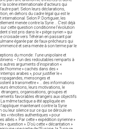
r la scène internationale d’acteurs qui
autre part. Selon leurs déclarations,
on, en dehors du cadre légal qui est le
international. Selon P. Dortiguier, les
ellement menée contre la Syrie … C’est déjà
ur cette question conditionne l’évolution
ent s’est pris dans le « piège syrien » qui
ette croisade vers Téhéran en passant par
sulmane égarée par de faux-prêcheurs qui
jà commencé et sera menée à son terme par le
tions du monde : l’une unipolaire et
alestiniens – l’un des redoutables remparts à
es autres arguments d’inspiration «
its de l’homme » cachés dans des «
ntemps arabes », pour justifier le «
ue propagandes, mensonges et
sistent à transmettre « … des informations
leurs émotions, leurs motivations, le
étrangers, organisations, groupes et
ortements favorables étrangers aux objectifs
. La même tactique a été appliquée en
l’appliquer maintenant contre la Syrie
 ou leur silence sur ce qui se déroule en
 les « révoltes authentiques » pour
s alliés ». Par cette « expédition syrienne »
te « question ». D’où cette « décantation »
egroupe une partie de l’Europe, la Turquie,