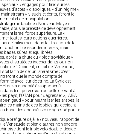
s spéciaux » engagés pour tirer sur les
euves d’actes « diaboliques » d’un régime «
ainstream », visuels et écrits, feront le
rinement et de manipulation.
le stratagème baptisé « Nouveau Moyen-
rnable, sous le prétexte de développement
tenant Israël force supérieure. La «
timer toutes leurs actions guerrières.
mais définitivement dans la direction de la
en fonction bien-sûr des intérêts, mais
des bases sûres et équilibrées.
s, après la chute du « bloc soviétique »,
lystes et stratèges indépendants ou non
atie de l’Occident, en fait de l’Amérique,
soit la fin de cet unilatéralisme ; c’est
montreront que le monde compte de
formité avec leur doctrine. La Syrie est
e et de sa capacité à s’opposer à
ons dans leur perversion actuelle servant à
 » les pays, l’OTAN pour « agresser », l’AIEA
rape-nigaud » pour neutraliser les arabes, la
tre les mains de ces lobbies qui décident
s au banc des accusés voire agressé pour «
atique préfigure déjà le « nouveau rapport de
ie, le Venezuela et bien d’autres non encore
chinoise dont le triple veto doublé, décidé
ne part une antinomie d’intérêts et donc