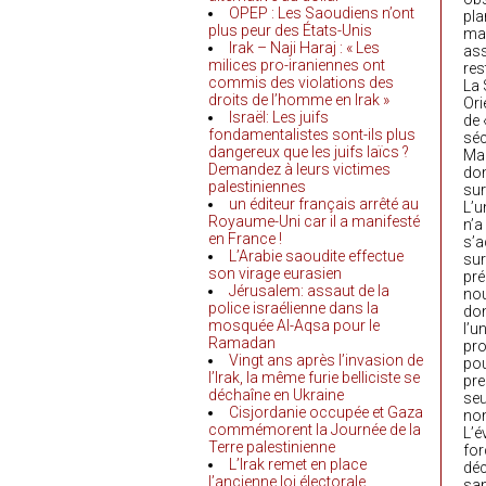
OPEP : Les Saoudiens n’ont
pla
plus peur des États-Unis
man
Irak – Naji Haraj : « Les
ass
milices pro-iraniennes ont
res
commis des violations des
La 
droits de l’homme en Irak »
Ori
Israël: Les juifs
de 
fondamentalistes sont-ils plus
séc
dangereux que les juifs laïcs ?
Mai
Demandez à leurs victimes
dom
palestiniennes
sur
un éditeur français arrêté au
L’u
Royaume-Uni car il a manifesté
n’a
en France !
s’a
L’Arabie saoudite effectue
sur
son virage eurasien
pré
Jérusalem: assaut de la
nou
police israélienne dans la
don
mosquée Al-Aqsa pour le
l’u
Ramadan
pro
Vingt ans après l’invasion de
pou
l’Irak, la même furie belliciste se
pre
déchaîne en Ukraine
seu
Cisjordanie occupée et Gaza
non
commémorent la Journée de la
L’é
Terre palestinienne
for
L’Irak remet en place
déc
l’ancienne loi électorale
san