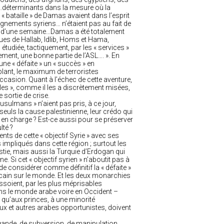
…déterminants dans la mesure où la
e « bataille » de Damas avaient dans l’esprit
ignements syriens… n’étaient pas au fait de
oins d’une semaine…Damas a été totalement
eues de Hallab, Idlib, Homs et Hama,
 étudiée, tactiquement, par les « services »
ement, une bonne partie de l’ASL…. ». En
une « défaite » un « succès » en
blant, le maximum de terroristes
occasion. Quant à l’échec de cette aventure,
illes », comme il les a discrètement misées,
sortie de crise.
sulmans » n’aient pas pris, à ce jour,
seuls la cause palestinienne, leur crédo qui
e en charge ? Est-ce aussi pour se préserver
lté ?
ts de cette « objectif Syrie » avec ses
impliqués dans cette région ; surtout les
stie, mais aussi la Turquie d’Erdogan qui
e. Si cet « objectif syrien » n’aboutit pas à
de considérer comme définitif la « défaite »
icain sur le monde. Et les deux monarchies
ssoient, par les plus méprisables
ans le monde arabe voire en Occident –
t, qu’aux princes, à une minorité
ux et autres arabes opportunistes, doivent
gande, de subversion, de manipulation