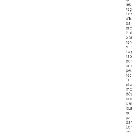
les
reg
La 
d’I
bal
pré
Pak
Sou
ren
min
La 
rap
par
aux
peu
rec
Tur
et 
mon
dés
cor
Dan
leu
qu’
par
dan
Lor
ava