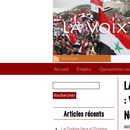
RSS Feed
Accueil
Empire
Qui sommes no
L
Rechercher :
:
N
Articles récents
ao
La Türkiye face à l’Empire