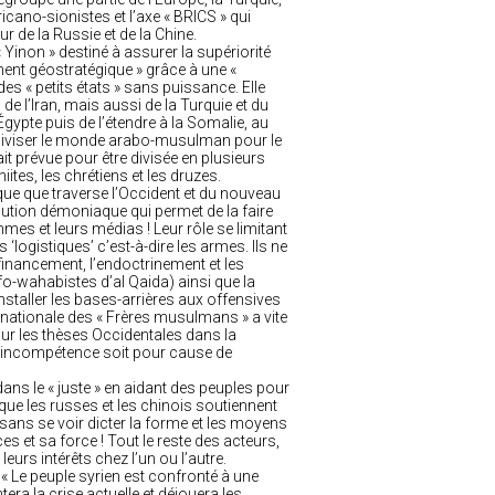
cano-sionistes et l’axe « BRICS » qui
ur de la Russie et de la Chine.
« Yinon » destiné à assurer la supériorité
ment géostratégique » grâce à une «
es « petits états » sans puissance. Elle
e l’Iran, mais aussi de la Turquie et du
Égypte puis de l’étendre à la Somalie, au
 à diviser le monde arabo-musulman pour le
it prévue pour être divisée en plusieurs
iites, les chrétiens et les druzes.
que que traverse l’Occident et du nouveau
solution démoniaque qui permet de la faire
s et leurs médias ! Leur rôle se limitant
logistiques’ c’est-à-dire les armes. Ils ne
 financement, l’endoctrinement et les
o-wahabistes d’al Qaida) ainsi que la
nstaller les bases-arrières aux offensives
ernationale des « Frères musulmans » a vite
our les thèses Occidentales dans la
de, incompétence soit pour cause de
dans le « juste » en aidant des peuples pour
 que les russes et les chinois soutiennent
n sans se voir dicter la forme et les moyens
es et sa force ! Tout le reste des acteurs,
eurs intérêts chez l’un ou l’autre.
 Le peuple syrien est confronté à une
ra la crise actuelle et déjouera les