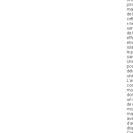
jor
maj
de 
cet
« n
ser
de 
eff
env
isl
le 
san
Une
pos
dét
une
L’a
con
mon
doi
un 
de 
moy
man
ave
d’a
dis
Com