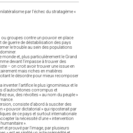
s ou groupes contre un pouvoir en place
 de guerre de déstabilisation des pays
semer le trouble au sein des populations
 dominer.
 monde et, plus particulièrement le Grand
 comme devant l’impasse à trouver des
ste – on croit avoir trouver une issue en
itairement mais riches en matières
uscitant le désordre pour mieux recomposer
inventer l’artifice le plus ignominieux et le
ces d’autochtones corrompus et
 chez eux, des révoltes « au nom du peuple »
rnance.
version, consiste d’abord à susciter des
 « pouvoir dictatorial » qui riposterait par
iques de ce pays et surtout internationale
 accepter la nécessité d’une « intervention
« humanitaire ».
rt et prouvé par l’image, par plusieurs
mes » est en réalité un acte prémédité et