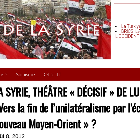
La Türkiy
BRICS: L
L’OCCIDENT
us ?
Sionisme
Objectif
A SYRIE, THÉÂTRE « DÉCISIF » DE L
 Vers la fin de l’unilatéralisme par l
ouveau Moyen-Orient » ?
ût 8, 2012