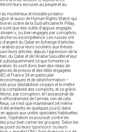
teront leurs excuses au peuple et au
 du mystérieux et invisible jordano-
gton et aussi de Human Rights Watch qui
ive en scène de la Sud-africaine N. Pillay,
e sont que des outils d’appuis engagés
nstream », ou bien engagés par corruption,
evanche ou incompétence. Les russes ont
 d’argent du Qatar en échange d’articles
 » arabes pour leurs soutiens aux thèses
vi leurs articles, depuis l’agression de la
Otan, du Qatar et de l’Arabie Saoudite et leur
ennent subséquemment ce que fomente ce
arabes. Ils sont donc bien des relais de
agences de presse et des télés engagées
BBC et France 24 en particulier.
, économiques et de désinformation –
sés pour déstabiliser ce pays et le mettre
ré la complexité des complots, et ce grâce
élons, par corruption, et l’assassinat de
un effondrement de l’armée, rien de cela
e. Mieux, ce n’est que maintenant (et même
nt été anéantis en quelques jours) dans
 en appuis aux unités spéciales habituelles.
ne ; l’opération se poursuit contre les
viles pour bien cerner les groupes. Selon les
 au point où leurs ‘sponsors’ ou leurs
ion – appelle l’ONU, font diversion sur de