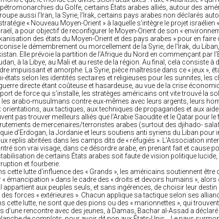
 pétromonarchies du Golfe, certains États arabes alliés, autour des améri
roupe aussi l’Iran, la Syrie, l’Irak, certains pays arabes non déclarés auto
stratégie « Nouveau Moyen-Orient » à laquelle s’intègre le projet israélien 
sraël, a pour objectif de reconfigurer le Moyen-Orient de son « environne
kanisation des états du Moyen-Orient et des pays arabes » pour en faire d
conise le démembrement ou morcellement de la Syrie, de l’Irak, du Liban, d
istan. Elle prévoie la partition de l’Afrique du Nord en commençant par l’
dan, à la Libye, au Mali et au reste de la région. Au final, cela consiste
dre impuissant et amorphe. La Syrie, pièce maîtresse dans ce « jeux », éta
i-états selon les identités sectaires et religieuses pour les sunnites, les ch
guerre directe étant coûteuse et hasardeuse, au vue de la crise économi
port de force qui s’installe, les stratèges américains ont vite trouvé la 
 les arabo-musulmans contre eux-mêmes avec leurs argents, leurs homme
 orientations, aux tactiques, aux techniques de propagandes et aux aides ‘
vent pas trouver meilleurs alliés que l’Arabie Saoudite et le Qatar pour le
rutements de mercenaires/terroristes arabes (surtout des djihado- salaf
quie d’Erdogan, la Jordanie et leurs soutiens anti syriens du Liban pour i
aux replis abritées dans les camps dits de « réfugiés ». L’Association int
tré son vrai visage, dans ce désordre arabe, en prenant fait et cause p
tabilisation de certains États arabes soit faute de vision politique luci
ruption et fourberie.
s cette lutte d’influence des « Grands », les américains soutiennent être 
r « émancipation » dans le cadre des « droits et devoirs humains », alors
il appartient aux peuples seuls, et sans ingérences, de choisir leur desti
 des forces « extérieures ». Chacun applique sa tactique selon ses allianc
s cette lutte, ne sont que des pions ou des « marionnettes », qui trouvent l
s d’une rencontre avec des jeunes, à Damas, Bachar al-Assad a déclaré «
lanche de complots, pour avoir dit non aux États-Unis… Le pays surmonte