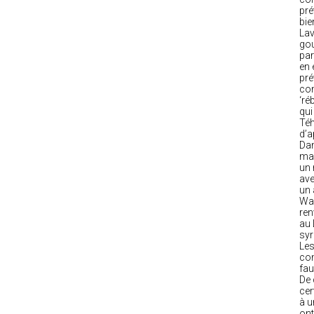
pré
bie
Lav
gou
par
en 
pré
con
‘ré
qui
Téh
d’a
Dan
man
un 
ave
un 
Was
ren
au 
syr
Les
com
fau
De 
cer
à u
ont