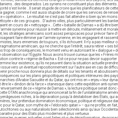
daniens…des desperados. Les syriens ne constituant plus des éléments
orité s’est livrée …Il serait stupide de croire que les planificateurs de cett
la gagner, comme il est aussi stupide de croire que les services de rense
te « opération »… Le résultat ne s’est pas fait attendre si bien qu’en m
ettoyée » de ces groupes… D’autres villes, plus particulièrement les banli
aient en cours de « nettoyage »….Cette « bataille de Damas » a dû être bien
l’armée syrienne pour réussir à mettre en déroute, militairement et moral
et, les stratèges américains sont assez perspicaces pour prévoir faire d’
isageant faire éliminer par l’armée syrienne, en les engageant et rassem
amistes, leurs ennemies de toujours, s’ils échouent. Il n’y a pas meilleur 
pragmatisme américain, qui ne cherche que l’intérêt, saura retirer « ses b
s trop de conséquences, le moment venu en autorisant le « dialogue » de 
 observation sur l’Égypte. Nous avons trouvé curieux que les « Frères mu
ition contre le « régime de Bacha ». Est-ce pour ne pas devoir supporter 
ermine leur existence, qu’ils ne peuvent dans la situation actuelle prendr
 issue vers un éventuel repositionnement sur l’autre axe en cas de difficu
venir proche nous donnera plus de détails sur les tenants et aboutissemen
séquences sur les plans géopolitiques et politiques intérieures des pays 
archies d’Arabie Saoudite et du Qatar, qui ont mis en « enjeu » leur dyna
t être le « dindon de la farce » otanesque dans cette expédition anti-syrienn
renversement de ce « régime de Damas », la lecture politique serait donc 
cette OTAN anachronique qui annoncerait la fin de l’unilatéralisme amér
enâgeuses riches, à la dépravation jusqu’à déstabiliser des États, qui a
ières, leur prétendue domination économique, politique et religieuse d
c pour le Qatar, son mythe de « l’eldorado qatari » – qui ne profite, en fai
utochtones ou aux naturalisés bien sélectionnés ainsi qu’aux Occidenta
paraitre pour des États plus modernes et plus vertueux .
me les guerres actuelles sont faites plus de désinformation, de propa