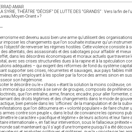
ERRAD AMAR
__
terrorisme est devenu aussi bien une arme qu’utilisent des organisation
r imposer les changements que l’on souhaite instaurer qu’un instrument
s l’objectif de renverser les régimes hostiles. Cette violence consiste à 
 des attentats, des assassinats et des sabotages pour affaiblir et mieux
effet, dans les désordres économiques et moraux actuels que traverse le
ital, avec ses crises structurelles dues à la rapine et à la spéculation
utions adéquates – qui exigent des réformes de fond du système capitali
sant supporter ses crises, récurrentes et sauvages, aux pays faibles mil
mières en s’employant à les spolier par la force des armes sinon en s
asseoir son hégémonie.
citer le désordre ou le « chaos » étant la solution la moins coûteuse, on a 
s immoral qui consiste à se servir de groupes, composés de préféren
octrinés, que l’on entraîne, arme, finance, encadre, pour aller fomenter,
lamant des droits légitimes et des changements dans le mode de gouve
tactique, bien pensée dans les ‘officines’ de la manipulation et de la sub
ifestations que l’on détournera en « volonté populaire » de faire chuter un
es armes contre son peuple », dans le but de convaincre les opinions publ
dmettre le caractère « pacifique et légitime » de leurs actions et leur faire
itaire internationale », en fait leur intervention, sous le fallacieux prétexte 
monde sait maintenant qu’il s’agit d’une tromperie puisqu’il a été découve
ervateurs et analystes politiques et militaires, que la « riposte par les ar