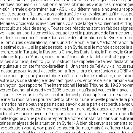
tendues risques d’« utilisation d’armes chimiques » et autres mensonges
n-sûr, l’armée d’exterminer leur « AS L » qui déterminera le nouveau rappo
rov évoque en effet une « possible tragédie », en expliquant qu’il « n’est p
vernement de rester passif pendant qu’une opposition armée occupe des 
tenaires occidentaux avec certains voisin de la Syrie soutiennent et dirige
est toujours plus de sang ». Toutes ces réactions sont en fait des signes 
voir, sachant parfaitement les capacités et la puissance de l’armée syrien
sidéré premier bénéficiaire dans cette déstabilisation de la Syrie comme 
bellion’ ou les déclarations, dans un article publié dans Yediot Ahranot, 
 a estimé que « … si la paix se rétablie en Syrie, et si le monde accepte l
éran, et si la Turquie, la Russie, la Chine, les Etats-Unis, la France, la G
ppliquer le plan d’Annan, nous connaîtrons alors la défaite stratégique la 
s ces soutiens, il est toujours instructif de rappeler certaines déclarati
ipulateur sioniste franco-israélien à l’Université de Tel Aviv « si nous 
message pour Assad » et celle, par affront, lors d’une réunion du CRIF « c’e
nture politique, que j’ai contribué à définir des fronts militants, que j’ai
autre pays une stratégie et des tactiques » ou encore celle de Itamar Ra
hington, que rapporte ‘The International Herald Tribune’ du 19-20 nove
verser Bachar al Assad » en 2005 ajoutant « qu’Israël veut en finir avec l
Liban et le Hamas en Syrie… profondément préoccupé par la menace irani
ienne du mur iranien pourrait déboucher sur une nouvelle phase de la pol
 américains ne peuvent pas ne pas savoir que la partie est perdue avec 
posés de terroristes/ mercenaires bon marché, de gueux, de criminels, d
x bigots – qui ne savent même pas pour qui ils ‘roulent’ – contre une te
cette logique on ne peut que reprendre notre constat fait dans un autre artic
taines analyses de la situation en Syrie : « À bien observer ses tenants et 
ne opération visant, non pas à conquérir Damas, mais à « effacer » tous 
 échoué, surtout les éléments étrangers notamment des Libyens, des sa