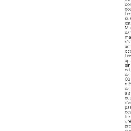
com
gou
Les
sué
est
Mad
dan
mai
rév
ant
occ
Lib
app
sin
cet
dan
Où 
mêm
dan
à s
qua
n’e
pas
ces
Rés
« r
pre
com