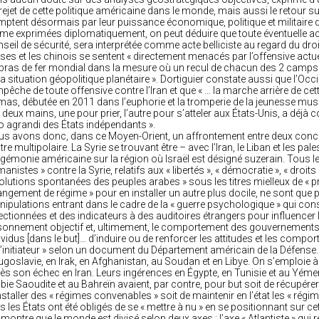
rejet de cette politique américaine dans le monde, mais aussi le retour su
ptent désormais par leur puissance économique, politique et militaire d’
e exprimées diplomatiquement, on peut déduire que toute éventuelle acti
seil de sécurité, sera interprétée comme acte belliciste au regard du droit 
ses et les chinois se sentent « directement menacés par l’offensive actu
bras de fer mondial dans la mesure où un recul de chacun des 2 camps s
la situation géopolitique planétaire ». Dortiguier constate aussi que l’Occid
mpêche de toute offensive contre l’Iran et que « … la marche arrière de c
as, débutée en 2011 dans l’euphorie et la tromperie de la jeunesse mu
 deux mains, une pour prier, l’autre pour s’atteler aux États-Unis, a dé
o agrandi des États indépendants ».
s avons donc, dans ce Moyen-Orient, un affrontement entre deux concep
utre multipolaire. La Syrie se trouvant être – avec l’Iran, le Liban et les p
égémonie américaine sur la région où Israël est désigné suzerain. Tous l
anistes » contre la Syrie, relatifs aux « libertés », « démocratie », « dro
olutions spontanées des peuples arabes » sous les titres mielleux de « pri
ngement de régime » pour en installer un autre plus docile, ne sont q
ipulations entrant dans le cadre de la « guerre psychologique » qui con
ectionnées et des indicateurs à des auditoires étrangers pour influencer 
sonnement objectif et, ultimement, le comportement des gouvernements 
ividus [dans le but]… d’induire ou de renforcer les attitudes et les comp
l’initiateur » selon un document du Département américain de la Défense
goslavie, en Irak, en Afghanistan, au Soudan et en Libye. On s’emploie à 
ès son échec en Iran. Leurs ingérences en Égypte, en Tunisie et au Yémen
bie Saoudite et au Bahreïn avaient, par contre, pour but soit de récupérer
nstaller des « régimes convenables » soit de maintenir en l’état les « régime
s les États ont été obligés de se « mettre à nu » en se positionnant sur cet
 montre que le monde est divisé selon deux axes : l’axe « Atlantiste » qui r