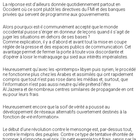
La réponse est d’ailleurs donnée quotidiennement partout en
Occident où ce sont plutôt les directives du FMI et des banques
privées qui servent de programme aux gouvernements.
Alors pourquoi est-il communément accepté que le monde
occidental puisse s’ériger en donneur de leçons quand il s’agit de
juger les situations en dehors de ses bases ?
Comme explication, il y a d’abord et avant tout la mise en coupe
réglée de la presse et des espaces publics de communication. Cet
avantage permet de fermer la porte à toute voix discordante et
d’opérer à loisir le matraquage qui sied aux intérêts impérialistes.
Heureusement qu’avec les «printemps» libyen puis syrien, le procédé
ne fonctionne plus chez les Arabes et assimilés qui ont rapidement
compris que tout n’est pas rose dans les médias et, surtout, que
l’information n’est pas aussi neutre qu’elle prétend l’être.
Al Jazeera et de nombreux centres similaires de propagande en ont
eu pour leurs frais.
Heureusement encore que la soif de vérité a poussé au
développement de réseaux alternatifs ouvertement destinés à la
fonction de «ré-information».
Le début d’une révolution contre le mensonge est, par-dessus tout,
contre le mépris des peuples. Contre ce type de tentative éhontée de
tromper à n’importe quel prix. Un petit exemple tout frais, repris par la