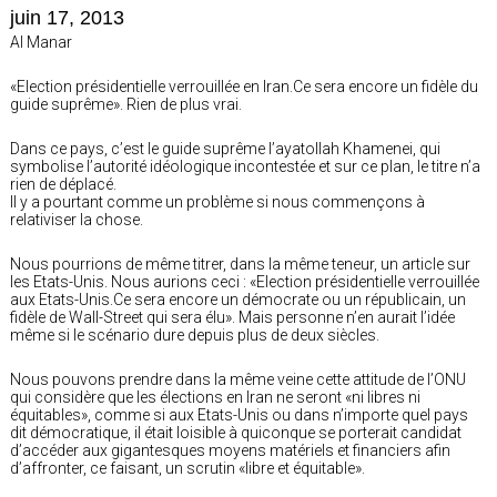
juin 17, 2013
Al Manar
«Election présidentielle verrouillée en Iran.Ce sera encore un fidèle du
guide suprême». Rien de plus vrai.
Dans ce pays, c’est le guide suprême l’ayatollah Khamenei, qui
symbolise l’autorité idéologique incontestée et sur ce plan, le titre n’a
rien de déplacé.
Il y a pourtant comme un problème si nous commençons à
relativiser la chose.
Nous pourrions de même titrer, dans la même teneur, un article sur
les Etats-Unis. Nous aurions ceci : «Election présidentielle verrouillée
aux Etats-Unis.Ce sera encore un démocrate ou un républicain, un
fidèle de Wall-Street qui sera élu». Mais personne n’en aurait l’idée
même si le scénario dure depuis plus de deux siècles.
Nous pouvons prendre dans la même veine cette attitude de l’ONU
qui considère que les élections en Iran ne seront «ni libres ni
équitables», comme si aux Etats-Unis ou dans n’importe quel pays
dit démocratique, il était loisible à quiconque se porterait candidat
d’accéder aux gigantesques moyens matériels et financiers afin
d’affronter, ce faisant, un scrutin «libre et équitable».