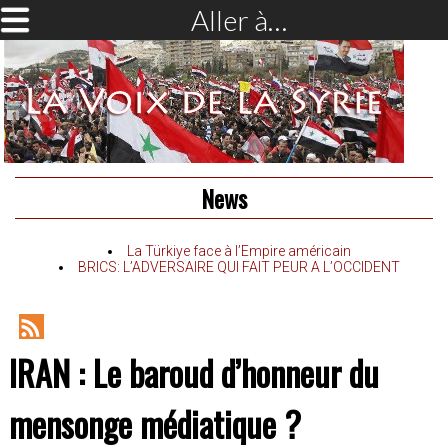
Aller à…
News
La Türkiye face à l’Empire américain
BRICS: L’ADVERSAIRE QUI FAIT PEUR A L’OCCIDENT
RSS
IRAN : Le baroud d’honneur du
Feed
mensonge médiatique ?