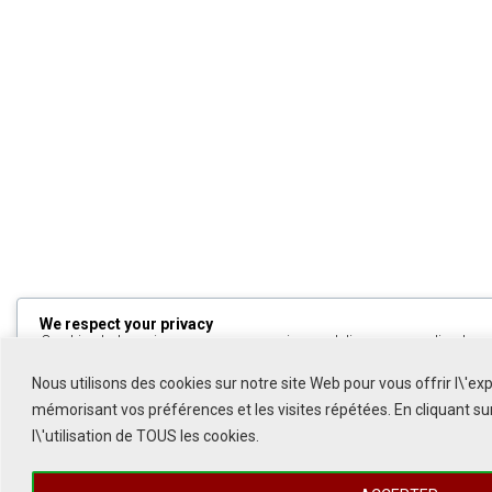
We respect your privacy
Cookies help us improve your experience, deliver personalized cont
can choose which cookies to allow by clicking
Customize
. Click
All
to decline non-essential cookies.
Nous utilisons des cookies sur notre site Web pour vous offrir l\'ex
mémorisant vos préférences et les visites répétées. En cliquant s
Customize
l\'utilisation de TOUS les cookies.
Reject All