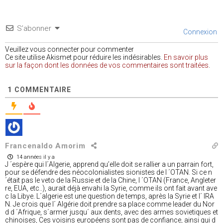
S’abonner
Connexion
Veuillez vous connecter pour commenter
Ce site utilise Akismet pour réduire les indésirables.
En savoir plus
sur la façon dont les données de vos commentaires sont traitées
.
1
COMMENTAIRE
Francenaldo Amorim
14 années il y a
J ´espère qui l´Algerie, apprend qu’elle doit se rallier a un parrain fort,
pour se défendre des néocolonialistes sionistes de l ´OTAN. Si ce n
´était pas le veto de la Russie et de la Chine, l ´OTAN (France, Angleter
re, EUA, etc..), aurait déjà envahi la Syrie, comme ils ont fait avant ave
c la Libye. L´algerie est une question de temps, après la Syrie et l´ IRA
N. Je crois que l´ Algérie doit prendre sa place comme leader du Nor
d d ´Afrique, s´armer jusqu´ aux dents, avec des armes sovietiques et
chinoises, Ces voisins européens sont pas de confiance, ainsi qui d