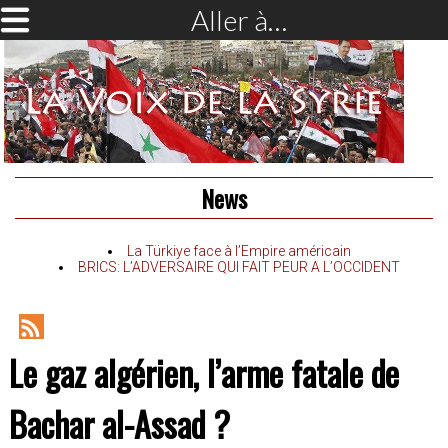
Aller à…
News
La Türkiye face à l’Empire américain
BRICS: L’ADVERSAIRE QUI FAIT PEUR A L’OCCIDENT
RSS
Le gaz algérien, l’arme fatale de
Feed
Bachar al-Assad ?