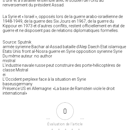
s’unir et à travailler ensemble avec le soutien de l’Onu au
renversement du président Assad.
La Syrie et « Israël », opposés lors de la guerre arabo-israélienne de
1948-1949, de la guerre des Six Jours en 1967, de la guerre du
Kippour en 1973 et d’autres conflits, restent officiellement en état de
guerre et ne disposent pas de relations diplomatiques formelles.
Source: Sputnik
armée syrienne Bachar al-Assad bataille d’Alep Daech Etat islamique
Etats Unis front al-Nosra guerre en Syrie opposition syrienne Syrie
Du même auteur: no author
mistral
L’industrie navale russe peut construire des porte-hélicoptères de
classe Mistral
ei
L’Occident perplexe face à la situation en Syrie
baseusgermany
Présence US en Allemagne: «La base de Ramstein viole le droit
international»
0
Évaluation de l'article