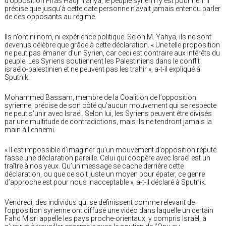
d’opposition Firas Hadji Yahya, le peuple syrien n’y est pour rien. Il
précise que jusqu’à cette date personne n’avait jamais entendu parler
de ces opposants au régime.
Ils n’ont ni nom, ni expérience politique. Selon M. Yahya, ils ne sont
devenus célèbre que grâce à cette déclaration. « Une telle proposition
ne peut pas émaner d’un Syrien, car ceci est contraire aux intérêts du
peuple. Les Syriens soutiennent les Palestiniens dans le conflit
israélo-palestinien et ne peuvent pas les trahir », a-t-il expliqué à
Sputnik.
Mohammed Bassam, membre de la Coalition de l’opposition
syrienne, précise de son côté qu’aucun mouvement qui se respecte
ne peut s’unir avec Israël. Selon lui, les Syriens peuvent être divisés
par une multitude de contradictions, mais ils ne tendront jamais la
main à l’ennemi.
« Il est impossible d’imaginer qu’un mouvement d’opposition réputé
fasse une déclaration pareille. Celui qui coopère avec Israël est un
traître à nos yeux. Qu’un message se cache derrière cette
déclaration, ou que ce soit juste un moyen pour épater, ce genre
d’approche est pour nous inacceptable », a-t-il déclaré à Sputnik.
Vendredi, des individus qui se définissent comme relevant de
l’opposition syrienne ont diffusé une vidéo dans laquelle un certain
Fahd Misri appelle les pays proche-orientaux, y compris Israël, à