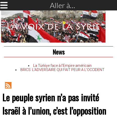
Aller à…
News
La Türkiye face à l’Empire américain
BRICS: L’ADVERSAIRE QUI FAIT PEUR A L’OCCIDENT
RSS
Le peuple syrien n’a pas invité
Feed
Israël à l’union, c’est l’opposition