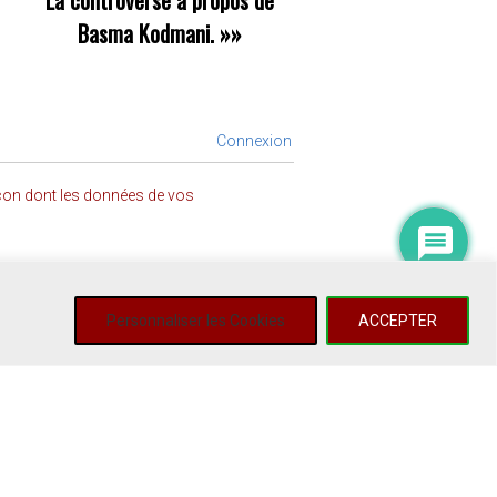
La controverse à propos de
Basma Kodmani.
»»
Connexion
açon dont les données de vos
Personnaliser les Cookies
ACCEPTER