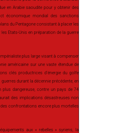
rendue en Arabie saoudite pour y obtenir des
pact économique mondial des sanctions
 plans du Pentagone consistant à placer les
 les Etats-Unis en préparation de la guerre
e impérialiste plus large visant à compenser
onie américaine sur une vaste étendue de
gions clés productrices d’énergie du golfe
 guerres durant la décennie précédente, en
ien plus dangereuse, contre un pays de 74
e aurait des implications désastreuses non
nt des confrontations encore plus mortelles
quipements aux « rebelles » syriens, la