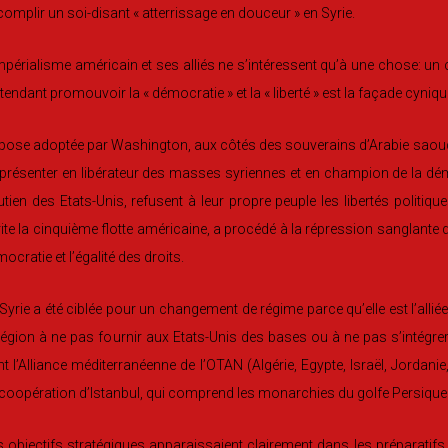
omplir un soi-disant « atterrissage en douceur » en Syrie.
mpérialisme américain et ses alliés ne s’intéressent qu’à une chose: un
tendant promouvoir la « démocratie » et la « liberté » est la façade cyniqu
pose adoptée par Washington, aux côtés des souverains d’Arabie saoudite
présenter en libérateur des masses syriennes et en champion de la dém
tien des Etats-Unis, refusent à leur propre peuple les libertés politiqu
ite la cinquième flotte américaine, a procédé à la répression sanglan
ocratie et l’égalité des droits.
Syrie a été ciblée pour un changement de régime parce qu’elle est l’alliée
région à ne pas fournir aux Etats-Unis des bases ou à ne pas s’intégre
t l’Alliance méditerranéenne de l’OTAN (Algérie, Egypte, Israël, Jordanie, 
coopération d’Istanbul, qui comprend les monarchies du golfe Persique 
 objectifs stratégiques apparaissaient clairement dans les préparatifs