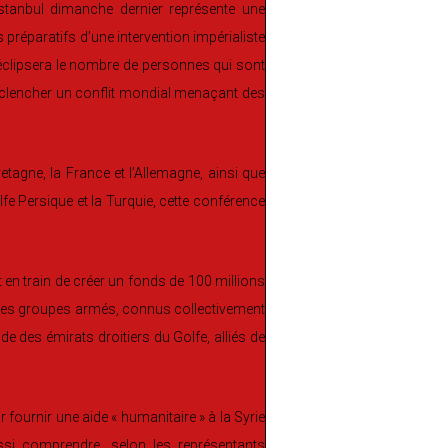
Istanbul dimanche dernier représente une
 préparatifs d’une intervention impérialiste
 éclipsera le nombre de personnes qui sont
 déclencher un conflit mondial menaçant des
tagne, la France et l’Allemagne, ainsi que
lfe Persique et la Turquie, cette conférence
t en train de créer un fonds de 100 millions
ut des groupes armés, connus collectivement
e des émirats droitiers du Golfe, alliés de
fournir une aide « humanitaire » à la Syrie
ussi comprendre, selon les représentants