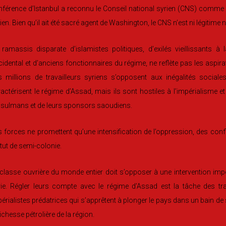
férence d’Istanbul a reconnu le Conseil national syrien (CNS) comme ét
ien. Bien qu’il ait été sacré agent de Washington, le CNS n’est ni légitime n
 ramassis disparate d’islamistes politiques, d’exilés vieillissants
idental et d’anciens fonctionnaires du régime, ne reflète pas les aspira
 millions de travailleurs syriens s’opposent aux inégalités sociale
actérisent le régime d’Assad, mais ils sont hostiles à l’impérialisme et
sulmans et de leurs sponsors saoudiens.
 forces ne promettent qu’une intensification de l’oppression, des confli
tut de semi-colonie.
classe ouvrière du monde entier doit s’opposer à une intervention impér
rie. Régler leurs compte avec le régime d’Assad est la tâche des tr
érialistes prédatrices qui s’apprêtent à plonger le pays dans un bain de
richesse pétrolière de la région.