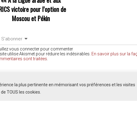
««
A la Ligue arabe et aux
RICS victoire pour l’option de
Moscou et Pékin
S’abonner
uillez vous connecter pour commenter
site utilise Akismet pour réduire les indésirables.
En savoir plus sur la f
mmentaires sont traitées
.
COMMENTAIRES
périence la plus pertinente en mémorisant vos préférences et les visites
n de TOUS les cookies.