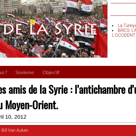
La Türkiy
BRICS: L
L’OCCIDENT
us ?
Sionisme
Objectif
es amis de la Syrie : l’antichambre d
u Moyen-Orient.
ril 10, 2012
 Bill Van Auken