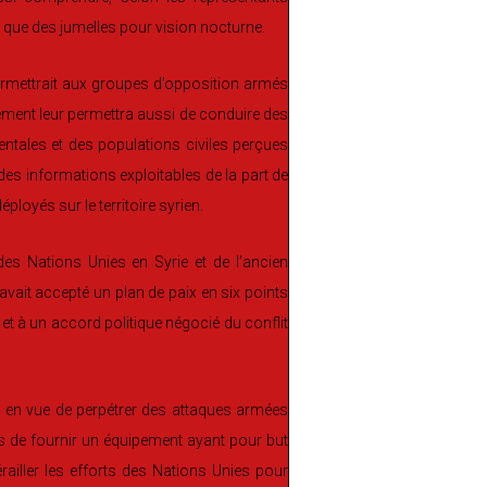
 que des jumelles pour vision nocturne.
a permettrait aux groupes d’opposition armés
pement leur permettra aussi de conduire des
entales et des populations civiles perçues
es informations exploitables de la part de
loyés sur le territoire syrien.
es Nations Unies en Syrie et de l’ancien
avait accepté un plan de paix en six points
 et à un accord politique négocié du conflit
 en vue de perpétrer des attaques armées
s de fournir un équipement ayant pour but
railler les efforts des Nations Unies pour