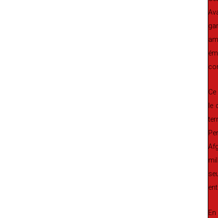
Ava
ga
amé
émi
con
Ce 
le
ter
Per
Afg
mil
seu
ent
En