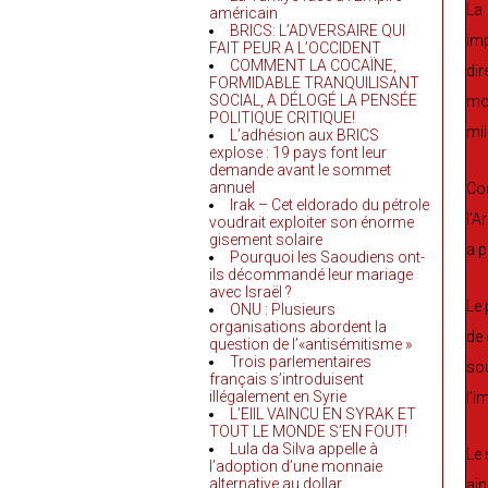
La
américain
BRICS: L’ADVERSAIRE QUI
imp
FAIT PEUR A L’OCCIDENT
COMMENT LA COCAÏNE,
dir
FORMIDABLE TRANQUILISANT
SOCIAL, A DÉLOGÉ LA PENSÉE
mor
POLITIQUE CRITIQUE!
mil
L’adhésion aux BRICS
explose : 19 pays font leur
demande avant le sommet
annuel
Con
Irak – Cet eldorado du pétrole
l’A
voudrait exploiter son énorme
gisement solaire
a 
Pourquoi les Saoudiens ont-
ils décommandé leur mariage
avec Israël ?
Le 
ONU : Plusieurs
organisations abordent la
de 
question de l’«antisémitisme »
Trois parlementaires
sou
français s’introduisent
illégalement en Syrie
l’i
L’EIIL VAINCU EN SYRAK ET
TOUT LE MONDE S’EN FOUT!
Lula da Silva appelle à
Le 
l’adoption d’une monnaie
alternative au dollar
ai