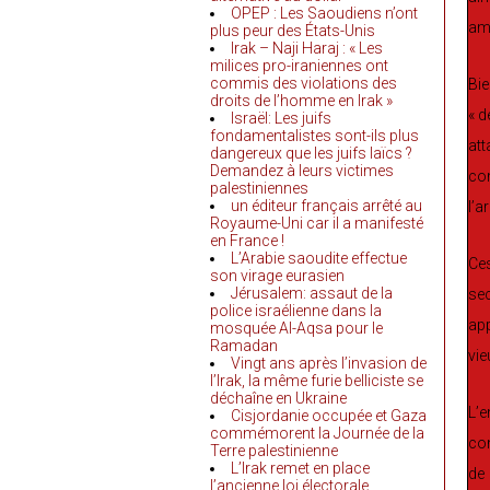
OPEP : Les Saoudiens n’ont
amé
plus peur des États-Unis
Irak – Naji Haraj : « Les
milices pro-iraniennes ont
commis des violations des
Bie
droits de l’homme en Irak »
« d
Israël: Les juifs
fondamentalistes sont-ils plus
att
dangereux que les juifs laïcs ?
Demandez à leurs victimes
com
palestiniennes
un éditeur français arrêté au
l’a
Royaume-Uni car il a manifesté
en France !
L’Arabie saoudite effectue
Ce
son virage eurasien
Jérusalem: assaut de la
sec
police israélienne dans la
app
mosquée Al-Aqsa pour le
Ramadan
vie
Vingt ans après l’invasion de
l’Irak, la même furie belliciste se
déchaîne en Ukraine
L’e
Cisjordanie occupée et Gaza
commémorent la Journée de la
con
Terre palestinienne
L’Irak remet en place
de 
l’ancienne loi électorale