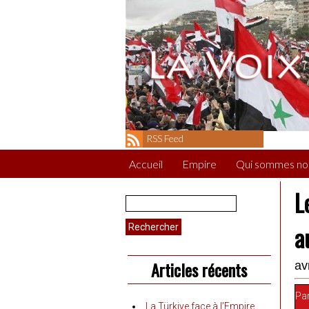
RSS Feed
Accueil
Empire
Qui sommes no
L
Rechercher :
a
Articles récents
av
Par
La Türkiye face à l’Empire