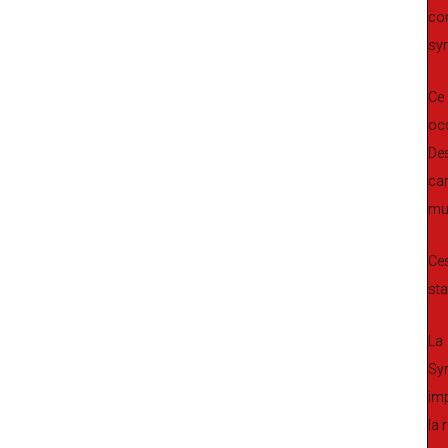
con
syr
Ce
occ
Des
car
mu
Ces
sta
La 
Sy
imp
la 