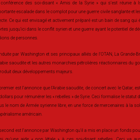
 conférence des soi-disant « Amis de la Syrie » qui s’est réunie à 
ortante escalade dans le complot pour une guerre civile sanglante et les
ecte. Ce qui est envisagé et activement préparé est un bain de sang qui
tes jusqu’ici dans le conflit syrien et une guerre ayant le potentiel de
lions de personnes.
duite par Washington et ses principaux alliés de l’OTAN, La Grande-Bre
rabie saoudite et les autres monarchies pétrolières réactionnaires du go
produit deux développements majeurs.
premier est l’annonce que l’Arabie saoudite, de concert avec le Qatar, es
dollars pour rémunérer les « rebelles » de Syrie. Ceci formalise le stat
s le nom de Armée syrienne libre, en une force de mercenaires à la sold
mpérialisme américain.
second est l’annonce par Washington qu’il a mis en place un fonds pour 
nsi qu’une aide « non létale » à ces soi-disant rebelles. Ceci va a