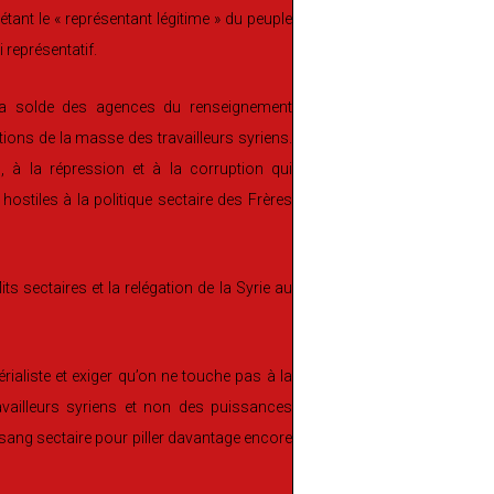
ant le « représentant légitime » du peuple
i représentatif.
 à la solde des agences du renseignement
tions de la masse des travailleurs syriens.
s, à la répression et à la corruption qui
 hostiles à la politique sectaire des Frères
ts sectaires et la relégation de la Syrie au
ialiste et exiger qu’on ne touche pas à la
availleurs syriens et non des puissances
 sang sectaire pour piller davantage encore