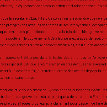
ricains, un équipement de communication satellitaire sophistiqué ainsi
n que la secrétaire d’Etat Hillary Clinton ait insisté pour dire que cel
e se protéger » des attaques des forces de sécurité syriennes, cet équi
aques terroristes plus efficaces contre à la fois des cibles gouvernem
me soutenant le gouvernement. Cela leur permettra aussi de recevoir d
rmée et des services du renseignement américains, ainsi que de drones dép
s mesures ont été prises dans la foulée des annonces de l’envoyé d
rétaire général Kofi, que le régime syrien du président Bashar al-Assad 
elant à un cessez-le-feu, au retrait de l’armée des centres de population
ux d’un an dans le pays.
mbauche et le soudoiement de Syriens par des puissances extérieures
tre les forces gouvernementales, ainsi que la démarche des Etats-Uni
rendre ces attaques plus létales a clairement pour dessein de faire dé