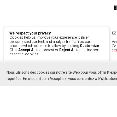
B
We respect your privacy
Cookies help us improve your experience, deliver
personalized content, and analyze traffic. You can
Ve
choose which cookies to allow by clicking
Customize
.
Ce 
Click
Accept All
to consent or
Reject All
to decline non-
co
essential cookies.
0
Customize
Reject All
Accept All
Nous utilisons des cookies sur notre site Web pour vous offrir l\'ex
Powered by
répétées. En cliquant sur «Accepter», vous consentez à l\'utilisatio