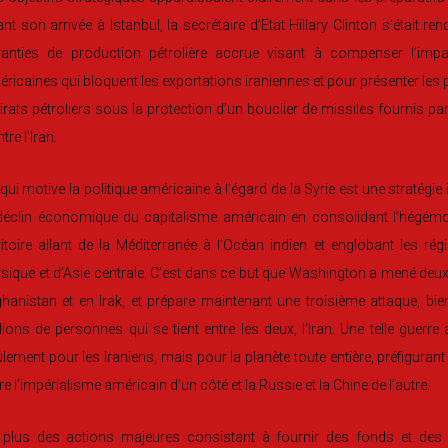
nt son arrivée à Istanbul, la secrétaire d’Etat Hillary Clinton s’était 
ranties de production pétrolière accrue visant à compenser l’im
ricaines qui bloquent les exportations iraniennes et pour présenter les
rats pétroliers sous la protection d’un bouclier de missiles fournis par
tre l’Iran.
qui motive la politique américaine à l’égard de la Syrie est une stratégi
 déclin économique du capitalisme américain en consolidant l’hégém
ritoire allant de la Méditerranée à l’Océan indien et englobant les ré
sique et d’Asie centrale. C’est dans ce but que Washington a mené deux
hanistan et en Irak, et prépare maintenant une troisième attaque, b
lions de personnes qui se tient entre les deux, l’Iran. Une telle guerr
lement pour les Iraniens, mais pour la planète toute entière, préfigura
re l’impérialisme américain d’un côté et la Russie et la Chine de l’autre.
 plus des actions majeures consistant à fournir des fonds et des é