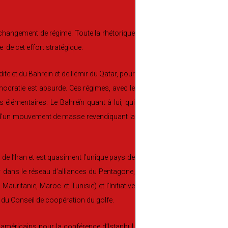
 changement de régime. Toute la rhétorique
e de cet effort stratégique.
 et du Bahreïn et de l’émir du Qatar, pour
ocratie est absurde. Ces régimes, avec le
es élémentaires. Le Bahreïn quant à lui, qui
te d’un mouvement de masse revendiquant la
 de l’Iran et est quasiment l’unique pays de
r dans le réseau d’alliances du Pentagone,
Mauritanie, Maroc et Tunisie) et l’Initiative
du Conseil de coopération du golfe.
 américains pour la conférence d’Istanbul.