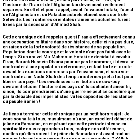
l’histoire de l’Iran et de l’Afghanistan deviennent réellement
séparées. En effet et pour rappel, avant l’invasion hotaki, l’ouest
de l’Afghanistan et du Pakistan actuels étaient sous contrôle
Séfévide. Les frontières orientales iraniennes actuelles furent
fixées par la sécession d’Ahmad Shah.
Cette chronique doit rappeler que si l’Iran a effectivement connu
une occupation militaire dans son histoire, celle-ci n’a pas duré,
en raison de la forte volonté de résistance de sa population.
Population dont le courage et la volonté n’ont pas faibli avec le
temps. Si un nouvel Mir Mahmoud Hotaki se décidait à envahir
l’Iran, Barack Hussein Obama pour ne pas le nommer, il devra se
confronter à une population déterminée, restant forte et droite
devant les exactions commises par l’envahisseur, et sera vite
confronté à un Nadir Shah des temps modernes prêt à tout pour
libérer son pays ! Les envahisseurs en bottes de cow-boy
devraient étudier l’histoire des pays qu’ils souhaitent anéantir,
sinon, ils comprendraient qu’une guerre ne peut se conclure que
par la débâcle des impérialistes vu les capacités de résistance
du peuple iranien !
Je tiens à terminer cette chronique par un petit hors-sujet : Je
vous souhaite à tous, musulmans où non, un excellent début de
jeûne du Ramadan, en espérant que cette période intense en
spiritualité nous rapprochera tous, malgré nos différences,
quelles qu’elles soient. Le jeûne du Ramadan est avant tout un
moment devant nous permettre de nous rapprocher. Qu’Allah