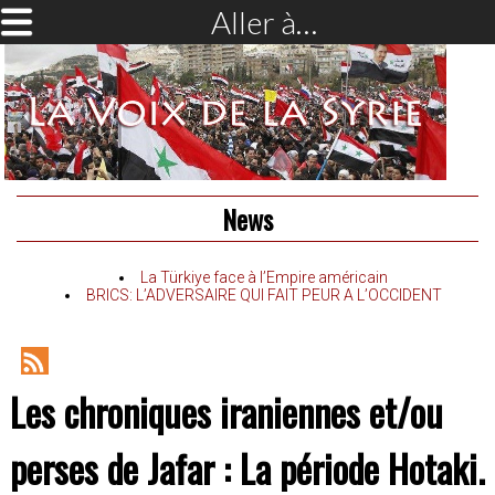
Aller à…
News
La Türkiye face à l’Empire américain
BRICS: L’ADVERSAIRE QUI FAIT PEUR A L’OCCIDENT
RSS
Les chroniques iraniennes et/ou
Feed
perses de Jafar : La période Hotaki.