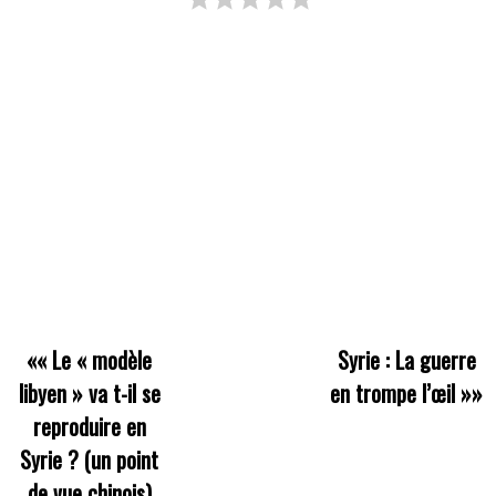
««
Le « modèle
Syrie : La guerre
libyen » va t-il se
en trompe l’œil
»»
reproduire en
Syrie ? (un point
de vue chinois)