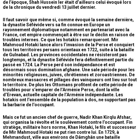
de l’époque, Shah Hussein Ier était d’ailleurs celui évoqué lors
de la chronique du vendredi 13 juillet dernier.
Il faut savoir que même si, comme évoqué la semaine dernière,
la dynastie Séfévide vers sa fin connue en Europe un
rayonnement diplomatique notamment en partenariat avec la
France, cet empire commençait à être sur le déclin en raison de
troubles internes. Ce que les hotakis remarqueront. Mir
Mahmoud Hotaki lance alors l’invasion de la Perse et conquiert
tous les territoires persans orientaux en 1722, suite à la bataille
de Gulnabad. Les provinces occidentales ne résisteront pas
longtemps, et la dynastie Séfévide fera définitivement partie du
passé en 1724. La Perse perd son indépendance et est
désormais sous domination afghane. Une sale période pour les
minorités religieuses, juives, chrétiennes et zoroastriennes. De
nombreux massacres et pillages des vainqueurs ont lieu sur tout
le territoire. De plus les Ottomans profitent de cette période de
troubles pour s’emparer de l’Arménie Perse, dont la ville
d’Erevan, actuelle capitale de l’Arménie indépendante. Les
hotakis ont l’ensemble de la population à dos, ne supportant pas
la barbarie de l’occupant.
Mais ce fut un ancien chef de guerre, Nadir Khan Kirqlu Afshar,
qui organisa la révolte et le soulèvement contre l’occupant. Fin
stratège, militaire hors norme, Khan Hotaki, le fils et successeur
de Mir Mahmoud Hotaki ne put rien contre lui. En 1729, à
Mehmandust, ville aux environs de Dâmghân une bataille