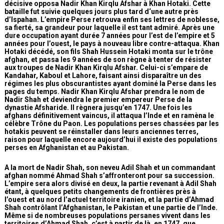
décisive opposa Nadir Khan Kirqlu Afshar à Khan Hotaki. Cette
bataille fut suivie quelques jours plus tard d‘une autre près
d’Ispahan. L’empire Perse retrouva enfin ses lettres de noblesse,
sa fierté, sa grandeur pour laquelle il est tant admiré. Après une
dure occupation ayant durée 7 années pour l’est de l’empire et 5
années pour l’ouest, le pays à nouveau libre contre-attaqua. Khan
Hotaki décédé, son fils Shah Hussein Hotaki monta sur le trône
afghan, et passa les 9 années de son règne à tenter de résister
aux troupes de Nadir Khan Kirqlu Afshar. Celui-ci s’empare de
Kandahar, Kaboul et Lahore, faisant ainsi disparaître un des
régimes les plus obscurantistes ayant dominé la Perse dans les
pages du temps. Nadir Khan Kirqlu Afshar prendra le nom de
Nadir Shah et deviendra le premier empereur Perse de la
dynastie Afsharide. Il règnera jusqu’en 1747. Une fois les
afghans définitivement vaincus, il attaqua l’Inde et en ramèna le
célèbre Trône du Paon. Les populations perses chassées par les
hotakis peuvent se réinstaller dans leurs anciennes terres,
raison pour laquelle encore aujourd’hui il existe des populations
perses en Afghanistan et au Pakistan.
A la mort de Nadir Shah, son neveu Adil Shah et un commandant
afghan nommé Ahmad Shah s’affronteront pour sa succession.
L’empire sera alors divisé en deux, la partie revenant à Adil Shah
étant, à quelques petits changements de frontières près à
l’ouest et au nord l’actuel territoire iranien, et la partie d’Ahmad
Shah contrôlant l’Afghanistan, le Pakistan et une partie de l’Inde.
Même si de nombreuses populations persanes vivent dans les
territoires d’Ahmad Shah, c’est à partir de là, en 1747, que