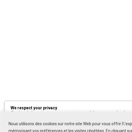
We respect your privacy
Cookies help us improve your experience, deliver personalized cont
can choose which cookies to allow by clicking
Customize
. Click
All
to decline non-essential cookies.
Nous utilisons des cookies sur notre site Web pour vous offrir l\'ex
mémorisant vos préférences et les visites répétées. En cliquant s