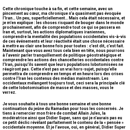
Cette chronique touche à sa fin, et cette semaine, avec un
pincement au cœur, ma chronique n’a quasiment pas évoquée
l’Iran… Un peu, superficiellement… Mais cela était nécessaire, et
je m’en explique : les choses risquant de bouger dans le monde
prochainement, afin de comprendre tout ce qui se passera en
Iran et, surtout, les actions diplomatiques iraniennes,
comprendre la mentalité des populations occidentales vis-à-vis
de ces événements et leur réactivité était une chose nécessaire
à mettre au clair une bonne fois pour toutes : c’est dit, c’est fait.
Maintenant que vous avez tous cela bien en tête, nous pourrons
à l’avenir parler tranquillement de politique géostratégique et
comprendre les actions des chancelleries occidentales contre
l’Iran, puisqu’ils savent que leurs populations lobotomisées ne
réagiront pas. Cette n’est pas un vrai hors-sujet, puisqu’elle
permettra de comprendre en temps et en heure lors des crises
contre l’Iran les contenus des médias mainstream. Les
occidentaux mélangent toujours tout, ceci sera la principale clé
de cette lobotomisation de masse et des masses, vous le
verrez.
Je vous souhaite à tous une bonne semaine et une bonne
continuation du jeûne du Ramadan pour tous les concernés. Je
tiens à remercier mon frère de combat Allain Jules, la
modératrice ainsi que Didier Super, sans qui je n’aurais pas eu
ce petit déclic révélant parfaitement le contenu de la « pensée »
occidentale moyenne. Et je l’avoue, oui, en général, Didier Super