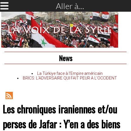
Aller à…
News
La Türkiye face à l’Empire américain
BRICS: L’ADVERSAIRE QUI FAIT PEUR A L’OCCIDENT
RSS
Les chroniques iraniennes et/ou
Feed
perses de Jafar : Y’en a des biens