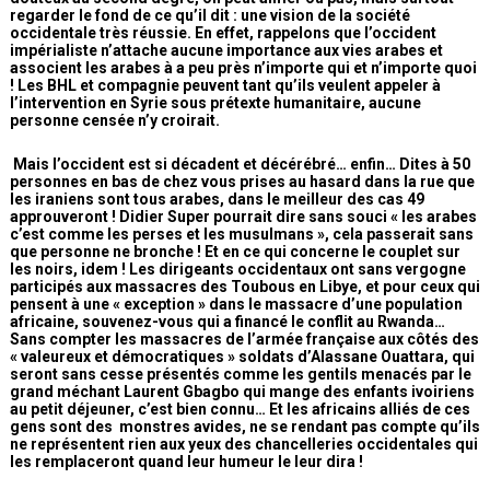
regarder le fond de ce qu’il dit : une vision de la société
occidentale très réussie. En effet, rappelons que l’occident
impérialiste n’attache aucune importance aux vies arabes et
associent les arabes à a peu près n’importe qui et n’importe quoi
! Les BHL et compagnie peuvent tant qu’ils veulent appeler à
l’intervention en Syrie sous prétexte humanitaire, aucune
personne censée n’y croirait.
Mais l’occident est si décadent et décérébré… enfin… Dites à 50
personnes en bas de chez vous prises au hasard dans la rue que
les iraniens sont tous arabes, dans le meilleur des cas 49
approuveront ! Didier Super pourrait dire sans souci « les arabes
c’est comme les perses et les musulmans », cela passerait sans
que personne ne bronche ! Et en ce qui concerne le couplet sur
les noirs, idem ! Les dirigeants occidentaux ont sans vergogne
participés aux massacres des Toubous en Libye, et pour ceux qui
pensent à une « exception » dans le massacre d’une population
africaine, souvenez-vous qui a financé le conflit au Rwanda…
Sans compter les massacres de l’armée française aux côtés des
« valeureux et démocratiques » soldats d’Alassane Ouattara, qui
seront sans cesse présentés comme les gentils menacés par le
grand méchant Laurent Gbagbo qui mange des enfants ivoiriens
au petit déjeuner, c’est bien connu… Et les africains alliés de ces
gens sont des monstres avides, ne se rendant pas compte qu’ils
ne représentent rien aux yeux des chancelleries occidentales qui
les remplaceront quand leur humeur le leur dira !