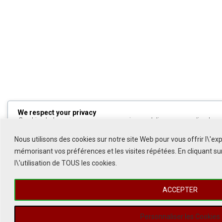
We respect your privacy
Cookies help us improve your experience, deliver personalized cont
can choose which cookies to allow by clicking
Customize
. Click
All
to decline non-essential cookies.
Nous utilisons des cookies sur notre site Web pour vous offrir l\'ex
mémorisant vos préférences et les visites répétées. En cliquant s
Customize
l\'utilisation de TOUS les cookies.
Reject All
ACCEPTER
Accept All
Powered by
Personnaliser les Cookies