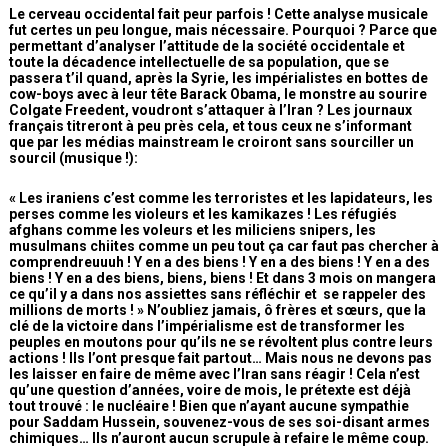
Le cerveau occidental fait peur parfois ! Cette analyse musicale
fut certes un peu longue, mais nécessaire. Pourquoi ? Parce que
permettant d’analyser l’attitude de la société occidentale et
toute la décadence intellectuelle de sa population, que se
passera t’il quand, après la Syrie, les impérialistes en bottes de
cow-boys avec à leur tête Barack Obama, le monstre au sourire
Colgate Freedent, voudront s’attaquer à l’Iran ? Les journaux
français titreront à peu près cela, et tous ceux ne s’informant
que par les médias mainstream le croiront sans sourciller un
sourcil (musique !):
« Les iraniens c’est comme les terroristes et les lapidateurs, les
perses comme les violeurs et les kamikazes ! Les réfugiés
afghans comme les voleurs et les miliciens snipers, les
musulmans chiites comme un peu tout ça car faut pas chercher à
comprendreuuuh ! Y en a des biens ! Y en a des biens ! Y en a des
biens ! Y en a des biens, biens, biens ! Et dans 3 mois on mangera
ce qu’il y a dans nos assiettes sans réfléchir et se rappeler des
millions de morts ! » N’oubliez jamais, ô frères et sœurs, que la
clé de la victoire dans l’impérialisme est de transformer les
peuples en moutons pour qu’ils ne se révoltent plus contre leurs
actions ! Ils l’ont presque fait partout… Mais nous ne devons pas
les laisser en faire de même avec l’Iran sans réagir ! Cela n’est
qu’une question d’années, voire de mois, le prétexte est déjà
tout trouvé : le nucléaire ! Bien que n’ayant aucune sympathie
pour Saddam Hussein, souvenez-vous de ses soi-disant armes
chimiques… Ils n’auront aucun scrupule à refaire le même coup.