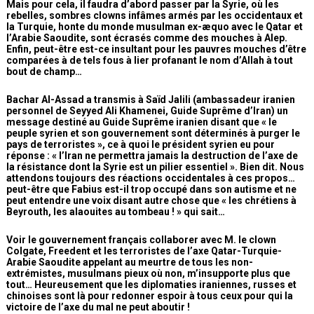
Mais pour cela, il faudra d’abord passer par la Syrie, où les
rebelles, sombres clowns infâmes armés par les occidentaux et
la Turquie, honte du monde musulman ex-æquo avec le Qatar et
l’Arabie Saoudite, sont écrasés comme des mouches à Alep.
Enfin, peut-être est-ce insultant pour les pauvres mouches d’être
comparées à de tels fous à lier profanant le nom d’Allah à tout
bout de champ…
Bachar Al-Assad a transmis à Saïd Jalili (ambassadeur iranien
personnel de Seyyed Ali Khamenei, Guide Suprême d’Iran) un
message destiné au Guide Suprême iranien disant que « le
peuple syrien et son gouvernement sont déterminés à purger le
pays de terroristes », ce à quoi le président syrien eu pour
réponse : « l’Iran ne permettra jamais la destruction de l’axe de
la résistance dont la Syrie est un pilier essentiel ». Bien dit. Nous
attendons toujours des réactions occidentales à ces propos…
peut-être que Fabius est-il trop occupé dans son autisme et ne
peut entendre une voix disant autre chose que « les chrétiens à
Beyrouth, les alaouites au tombeau ! » qui sait…
Voir le gouvernement français collaborer avec M. le clown
Colgate, Freedent et les terroristes de l’axe Qatar-Turquie-
Arabie Saoudite appelant au meurtre de tous les non-
extrémistes, musulmans pieux où non, m’insupporte plus que
tout… Heureusement que les diplomaties iraniennes, russes et
chinoises sont là pour redonner espoir à tous ceux pour qui la
victoire de l’axe du mal ne peut aboutir !