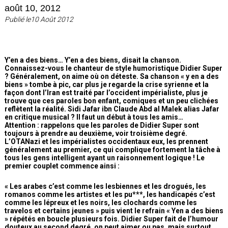
août 10, 2012
Publié le10 Août 2012
Y’en a des biens… Y’en a des biens, disait la chanson.
Connaissez-vous le chanteur de style humoristique Didier Super
? Généralement, on aime où on déteste. Sa chanson « y en a des
biens » tombe à pic, car plus je regarde la crise syrienne et la
façon dont l’Iran est traité par l’occident impérialiste, plus je
trouve que ces paroles bon enfant, comiques et un peu clichées
reflètent la réalité. Sidi Jafar ibn Claude Abd al Malek alias Jafar
en critique musical ? Il faut un début à tous les amis…
Attention : rappelons que les paroles de Didier Super sont
toujours à prendre au deuxième, voir troisième degré.
L’OTANazi et les impérialistes occidentaux eux, les prennent
généralement au premier, ce qui complique fortement la tâche à
tous les gens intelligent ayant un raisonnement logique ! Le
premier couplet commence ainsi :
« Les arabes c’est comme les lesbiennes et les drogués, les
romanos comme les artistes et les pu***, les handicapés c’est
comme les lépreux et les noirs, les clochards comme les
travelos et certains jeunes » puis vient le refrain « Yen a des biens
» répétés en boucle plusieurs fois. Didier Super fait de l’humour
douteux au second degré, on peut aimer ou pas, mais surtout