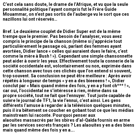
C’est cela sans doute, le drame de l’Afrique, et vu que la seule
personnalité politique l’ayant compris fut le Frère Guide
Mouammar, on n’est pas sortis de l’auberge vu le sort que ces
nazillons lui ont réservés…
Bref. Le deuxième couplet de Didier Super est de la même
trempe que le premier. Pas besoin de l’analyser, vous avez
compris le principe de la chanson (même si j’apprécie tout
particulièrement le passage où, parlant des femmes ayant
avortées, Didier lance « celles qui auraient dues le faire, c’est
comme la mère à Bush ! »). Cependant une simple chansonnette
peut aider à ouvrir les yeux. Effectivement toute la connerie de la
société occidentale est, volontairement ou non, exprimée dans
cette chanson avec tous ces clichés que l’on entend si souvent,
trop souvent. Sa conclusion ne peut être meilleure : Après avoir
répétés à longueur de temps « y en a des bieeeens ! », Didier
conclut par « Mais quand même des fois, y en a y font ch*** ! »,
car oui, l’occidental ne s’intéresse à rien, même dans sa
propre société, tout ne fait que l’ennuyer. Tout juste capable de
suivre le journal de TF1, la vie l’ennui, c’est ainsi. Les gens
différents l’amuse à regarder à la télévision quelques minutes,
puis il ira bêtement se coucher en gobant tout ce que les médias
mainstream lui raconte. Pourquoi penser aux
alaouites massacrés par les sbires d’al-Qaïda fournis en arme
par les services secrets français ? Les alaouites y en a des biens
mais quand même des fois y en a….