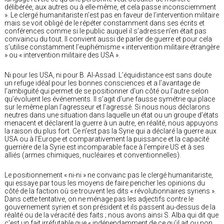
délibérée, aux autres ou à elle-même, et cela passe inconsciemment
». Le clergé humanitariste n’est pas en faveur de l’intervention militaire
mais se voit obligé de le répéter constamment dans ses écrits et
conférences comme si le public auquel il s’adresse n’en était pas
convaincu du tout. Il convient aussi de parler de guerre et pour cela
s’utilise constamment l’euphémisme « intervention militaire étrangère
» ou « intervention militaire des USA ».
Ni pour les USA, ni pour B. Al-Assad. L’équidistance est sans doute
un refuge idéal pour les bonnes consciences et a l’avantage de
l’ambiguïté qui permet de se positionner d’un côté ou l’autre selon
qu’évoluent les événements. Il s’agit d’une fausse symétrie qui place
sur le même plan l’agresseur et l’agressé. Si nous nous déclarons
neutres dans une situation dans laquelle un état ou un groupe d’états
menacent et déclarent la guerre à un autre, en réalité, nous appuyons
la raison du plus fort. Ce n’est pas la Syrie qui a déclaré la guerre aux
USA ou à l’Europe et comparativement la puissance et la capacité
guerrière de la Syrie est incomparable face à l’empire US et à ses
alliés (armes chimiques, nucléaires et conventionnelles).
Le positionnement « ni-ni » ne convainc pas le clergé humanitariste,
qui essaye par tous les moyens de faire pencher les opinions du
côté de la faction où se trouvent les dits « révolutionnaires syriens ».
Dans cette tentative, on ne ménage pas les adjectifs contre le
gouvernement syrien et son président et ils passent au-dessus de la
réalité ou de la véracité des faits ; nous avons ainsi S. Alba qui dit que
c’est un fait irréfutable que « indépendamment de ce qu’il ait ou non