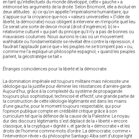
en tant qu’intellectuels du monde développé, cette « gauche » a
intériorisé les arguments de la droite. Selon Bricmont, elle a évolué en
deux attitudes : a) ce qu’on appelle l’impérialisme humanitaire, qui
s’appuie sur la croyance que nos « valeurs universelles » (l’idée de
liberté, la démocratie) nous obligent à intervenir en n’importe quel lieu.
Ce serait une sorte de devoir moral (droit d’ingérence). b) le «
relativisme culturel » qui part du principe qu’il n’y a pas de bonnes ou
mauvaises coutumes. Nous aurions le cas où un mouvement
wahhabite ou fondamentaliste se révélait être contre la répression, il
faudrait l’applaudir parce que « les peuples ne se trompent pas » ou,
comme me l’a expliqué un philosophe espagnol, « quand les peuples
parlent, la géostratégie se tait ».
Étranges coïncidences pour la liberté et la démocratie
La domination impériale est toujours militaire mais nécessite une
idéologie qui la justifie pour éliminer les résistances d’arrière-garde.
Aujourd’hui, grâce à la complexité du système de propagande
toujours plus sophistiqué, technicisé et effectif, une grande partie de
la construction de cette idéologie légitimante est dans les mains
d’une gauche, pour le moment toujours respectable, qui pour
l’opinion publique compte en crédibilité critique grâce à son
curriculum tel que la défense de la cause de la Palestine. Le noyau
dur des discours légitimants s’est déplacé de la « liberté » encore
classique, à la cryptique « dignité », et garde la « démocratie » et les
droits de l’homme comme mots d’ordre. La démocratie, comme «
l’intervention rêvée » du philosophe Santiago Alba sert d’utopie light