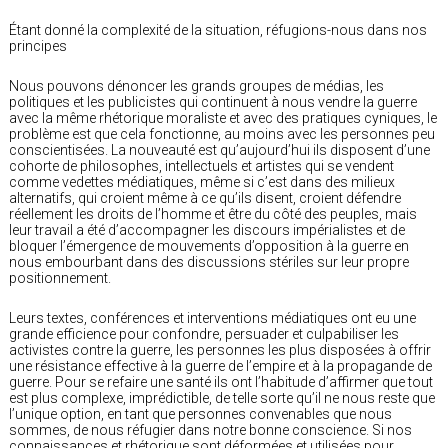
Étant donné la complexité de la situation, réfugions-nous dans nos
principes
Nous pouvons dénoncer les grands groupes de médias, les
politiques et les publicistes qui continuent à nous vendre la guerre
avec la même rhétorique moraliste et avec des pratiques cyniques, le
problème est que cela fonctionne, au moins avec les personnes peu
conscientisées. La nouveauté est qu’aujourd’hui ils disposent d’une
cohorte de philosophes, intellectuels et artistes qui se vendent
comme vedettes médiatiques, même si c’est dans des milieux
alternatifs, qui croient même à ce qu’ils disent, croient défendre
réellement les droits de l’homme et être du côté des peuples, mais
leur travail a été d’accompagner les discours impérialistes et de
bloquer l’émergence de mouvements d’opposition à la guerre en
nous embourbant dans des discussions stériles sur leur propre
positionnement.
Leurs textes, conférences et interventions médiatiques ont eu une
grande efficience pour confondre, persuader et culpabiliser les
activistes contre la guerre, les personnes les plus disposées à offrir
une résistance effective à la guerre de l’empire et à la propagande de
guerre. Pour se refaire une santé ils ont l’habitude d’affirmer que tout
est plus complexe, imprédictible, de telle sorte qu’il ne nous reste que
l’unique option, en tant que personnes convenables que nous
sommes, de nous réfugier dans notre bonne conscience. Si nos
connaissances et rhétorique sont déformées et utilisées pour