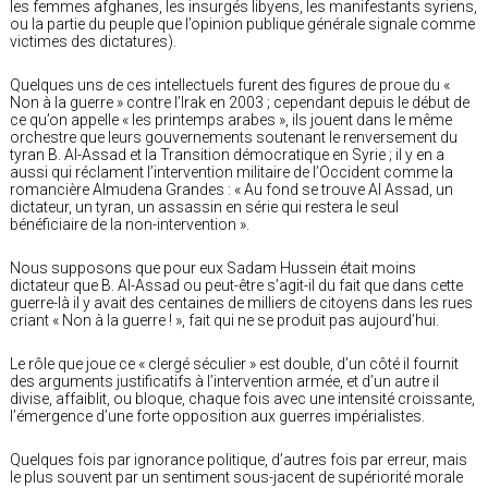
les femmes afghanes, les insurgés libyens, les manifestants syriens,
ou la partie du peuple que l’opinion publique générale signale comme
victimes des dictatures).
Quelques uns de ces intellectuels furent des figures de proue du «
Non à la guerre » contre l’Irak en 2003 ; cependant depuis le début de
ce qu’on appelle « les printemps arabes », ils jouent dans le même
orchestre que leurs gouvernements soutenant le renversement du
tyran B. Al-Assad et la Transition démocratique en Syrie ; il y en a
aussi qui réclament l’intervention militaire de l’Occident comme la
romancière Almudena Grandes : « Au fond se trouve Al Assad, un
dictateur, un tyran, un assassin en série qui restera le seul
bénéficiaire de la non-intervention ».
Nous supposons que pour eux Sadam Hussein était moins
dictateur que B. Al-Assad ou peut-être s’agit-il du fait que dans cette
guerre-là il y avait des centaines de milliers de citoyens dans les rues
criant « Non à la guerre ! », fait qui ne se produit pas aujourd’hui.
Le rôle que joue ce « clergé séculier » est double, d’un côté il fournit
des arguments justificatifs à l’intervention armée, et d’un autre il
divise, affaiblit, ou bloque, chaque fois avec une intensité croissante,
l’émergence d’une forte opposition aux guerres impérialistes.
Quelques fois par ignorance politique, d’autres fois par erreur, mais
le plus souvent par un sentiment sous-jacent de supériorité morale