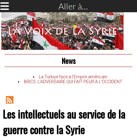
Aller à…
News
La Türkiye face à l’Empire américain
BRICS: L’ADVERSAIRE QUI FAIT PEUR A L’OCCIDENT
RSS
Les intellectuels au service de la
Feed
guerre contre la Syrie