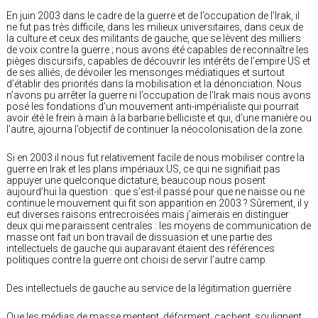
En juin 2003 dans le cadre de la guerre et de l’occupation de l’Irak, il
ne fut pas très difficile, dans les milieux universitaires, dans ceux de
la culture et ceux des militants de gauche, que se lèvent des milliers
de voix contre la guerre ; nous avons été capables de reconnaître les
pièges discursifs, capables de découvrir les intérêts de l’empire US et
de ses alliés, de dévoiler les mensonges médiatiques et surtout
d’établir des priorités dans la mobilisation et la dénonciation. Nous
n’avons pu arrêter la guerre ni l’occupation de l’Irak mais nous avons
posé les fondations d’un mouvement anti-impérialiste qui pourrait
avoir été le frein à main à la barbarie belliciste et qui, d’une manière ou
l’autre, ajourna l’objectif de continuer la néocolonisation de la zone.
Si en 2003 il nous fut relativement facile de nous mobiliser contre la
guerre en Irak et les plans impériaux US, ce qui ne signifiait pas
appuyer une quelconque dictature, beaucoup nous posent
aujourd’hui la question : que s’est-il passé pour que ne naisse ou ne
continue le mouvement qui fit son apparition en 2003 ? Sûrement, il y
eut diverses raisons entrecroisées mais j’aimerais en distinguer
deux qui me paraissent centrales : les moyens de communication de
masse ont fait un bon travail de dissuasion et une partie des
intellectuels de gauche qui auparavant étaient des références
politiques contre la guerre ont choisi de servir l’autre camp.
Des intellectuels de gauche au service de la légitimation guerrière
Que les médias de masse mentent, déforment, cachent, soulignent,