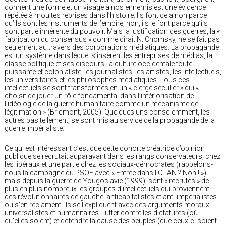
donnent une forme et un visage à nos ennemis est une évidence
répétée à moultes reprises dans l’histoire. Ils font cela non parce
qu’ils sont les instruments de l’empire, non, ils le font parce qu’ils
sont partie inhérente du pouvoir. Mais la justification des guerres, la «
fabrication du consensus » comme dirait N. Chomsky, ne se fait pas
seulement au travers des corporations médiatiques. La propagande
est un système dans lequel s’insèrent les entreprises de médias, la
classe politique et ses discours, la culture occidentale toute-
puissante et colonialiste, les journalistes, les artistes, les intellectuels,
les universitaires et les philosophes médiatiques. Tous ces
intellectuels se sont transformés en un « clergé séculier » qui «
choisit de jouer un rôle fondamental dans l’intériorisation de
l’idéologie de la guerre humanitaire comme un mécanisme de
légitimation » (Bricmont, 2005). Quelques uns consciemment, les
autres pas tellement, se sont mis au service de la propagande de la
guerre impérialiste.
Ce qui est intéressant c’est que cette cohorte créatrice d’opinion
publique se recrutait auparavant dans les rangs conservateurs, chez
les libéraux et une partie chez les sociaux-démocrates (rappelons-
nous la campagne du PSOE avec « Entrée dans l’OTAN ? Non ! »)
mais depuis la guerre de Yougoslavie (1999), sont « recrutés » de
plus en plus nombreux les groupes d’intellectuels qui proviennent
des révolutionnaires de gauche, anticapitalistes et anti-impérialistes
ou s’en réclament. Ils se l’expliquent avec des arguments moraux
universalistes et humanitaires : lutter contre les dictatures (où
qu’elles soient) et défendre la cause des peuples (que ceux-ci soient