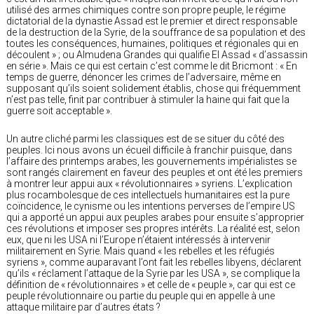
utilisé des armes chimiques contre son propre peuple, le régime
dictatorial de la dynastie Assad est le premier et direct responsable
de la destruction de la Syrie, de la souffrance de sa population et des
toutes les conséquences, humaines, politiques et régionales qui en
découlent » ; ou Almudena Grandes qui qualifie El Assad « d’assassin
en série ». Mais ce qui est certain c’est comme le dit Bricmont : « En
temps de guerre, dénoncer les crimes de l’adversaire, même en
supposant qu’ils soient solidement établis, chose qui fréquemment
n’est pas telle, finit par contribuer à stimuler la haine qui fait que la
guerre soit acceptable ».
Un autre cliché parmi les classiques est de se situer du côté des
peuples. Ici nous avons un écueil difficile à franchir puisque, dans
l’affaire des printemps arabes, les gouvernements impérialistes se
sont rangés clairement en faveur des peuples et ont été les premiers
à montrer leur appui aux « révolutionnaires » syriens. L’explication
plus rocambolesque de ces intellectuels humanitaires est la pure
coïncidence, le cynisme ou les intentions perverses de l’empire US
qui a apporté un appui aux peuples arabes pour ensuite s’approprier
ces révolutions et imposer ses propres intérêts. La réalité est, selon
eux, que ni les USA ni l’Europe n’étaient intéressés à intervenir
militairement en Syrie. Mais quand « les rebelles et les réfugiés
syriens », comme auparavant l’ont fait les rebelles libyens, déclarent
qu’ils « réclament l’attaque de la Syrie par les USA », se complique la
définition de « révolutionnaires » et celle de « peuple », car qui est ce
peuple révolutionnaire ou partie du peuple qui en appelle à une
attaque militaire par d’autres états ?