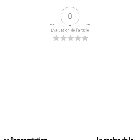
0
Évaluation de l'article
««
Documentation:
La genèse de la