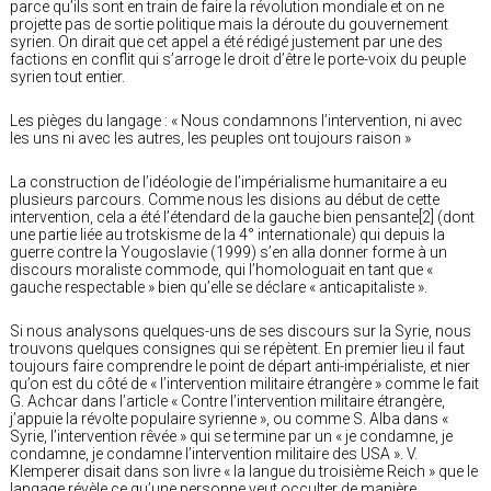
parce qu’ils sont en train de faire la révolution mondiale et on ne
projette pas de sortie politique mais la déroute du gouvernement
syrien. On dirait que cet appel a été rédigé justement par une des
factions en conflit qui s’arroge le droit d’être le porte-voix du peuple
syrien tout entier.
Les pièges du langage : « Nous condamnons l’intervention, ni avec
les uns ni avec les autres, les peuples ont toujours raison »
La construction de l’idéologie de l’impérialisme humanitaire a eu
plusieurs parcours. Comme nous les disions au début de cette
intervention, cela a été l’étendard de la gauche bien pensante[2] (dont
une partie liée au trotskisme de la 4° internationale) qui depuis la
guerre contre la Yougoslavie (1999) s’en alla donner forme à un
discours moraliste commode, qui l’homologuait en tant que «
gauche respectable » bien qu’elle se déclare « anticapitaliste ».
Si nous analysons quelques-uns de ses discours sur la Syrie, nous
trouvons quelques consignes qui se répètent. En premier lieu il faut
toujours faire comprendre le point de départ anti-impérialiste, et nier
qu’on est du côté de « l’intervention militaire étrangère » comme le fait
G. Achcar dans l’article « Contre l’intervention militaire étrangère,
j’appuie la révolte populaire syrienne », ou comme S. Alba dans «
Syrie, l’intervention rêvée » qui se termine par un « je condamne, je
condamne, je condamne l’intervention militaire des USA ». V.
Klemperer disait dans son livre « la langue du troisième Reich » que le
langage révèle ce qu’une personne veut occulter de manière