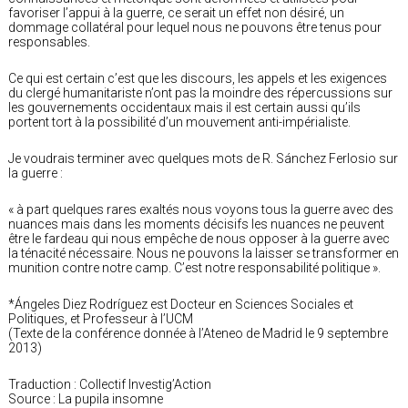
favoriser l’appui à la guerre, ce serait un effet non désiré, un
dommage collatéral pour lequel nous ne pouvons être tenus pour
responsables.
Ce qui est certain c’est que les discours, les appels et les exigences
du clergé humanitariste n’ont pas la moindre des répercussions sur
les gouvernements occidentaux mais il est certain aussi qu’ils
portent tort à la possibilité d’un mouvement anti-impérialiste.
Je voudrais terminer avec quelques mots de R. Sánchez Ferlosio sur
la guerre :
« à part quelques rares exaltés nous voyons tous la guerre avec des
nuances mais dans les moments décisifs les nuances ne peuvent
être le fardeau qui nous empêche de nous opposer à la guerre avec
la ténacité nécessaire. Nous ne pouvons la laisser se transformer en
munition contre notre camp. C’est notre responsabilité politique ».
*Ángeles Diez Rodríguez est Docteur en Sciences Sociales et
Politiques, et Professeur à l’UCM
(Texte de la conférence donnée à l’Ateneo de Madrid le 9 septembre
2013)
Traduction : Collectif Investig’Action
Source : La pupila insomne