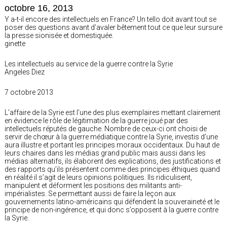
octobre 16, 2013
Y a-t-il encore des intellectuels en France? Un tello doit avant tout se
poser des questions avant d’avaler bêtement tout ce que leur sursure
la presse sionisée et domestiquée.
ginette
Les intellectuels au service de la guerre contre la Syrie
Angeles Diez
7 octobre 2013
L’affaire de la Syrie est l’une des plus exemplaires mettant clairement
en évidence le rôle de légitimation de la guerre joué par des
intellectuels réputés de gauche. Nombre de ceux-ci ont choisi de
servir de chœur à la guerre médiatique contre la Syrie, investis d’une
aura illustre et portant les principes moraux occidentaux. Du haut de
leurs chaires dans les médias grand public mais aussi dans les
médias alternatifs, ils élaborent des explications, des justifications et
des rapports qu’ils présentent comme des principes éthiques quand
en réalité il s’agit de leurs opinions politiques. Ils ridiculisent,
manipulent et déforment les positions des militants anti-
impérialistes. Se permettant aussi de faire la leçon aux
gouvernements latino-américains qui défendent la souveraineté et le
principe de non-ingérence, et qui donc s’opposent à la guerre contre
la Syrie.