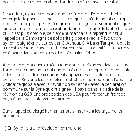
pour rallier des adeptes et confondre les désirs avec la réalité.
Cependant, il y a des circonstances où le mot d’ordre de liberté
émerge tel le phénix quand le public auquel ils s’adressent est trop
occidentalisé pour percer l’énigme de la « dignité ». Bricmont dit que
juste au moment où l’empire abandonne le langage de la liberté parce
qu’il n’est plus crédible, ce clergé humanitaire le reprend. Ainsi, à
l’appel de la Campagne de solidarité globale avec la Révolution
syrienne signé entre autres par G. Achcar, S. Alba et Tariq Ali, dont le
titre est « solidarité avec la lutte syrienne pour la dignité et la liberté »,
en à peine deux pages le mot liberté s’utilise 14 fois.
A mesure que la guerre médiatique contre la Syrie est devenue plus
forte, les coïncidences ont augmenté entre les rapports impérialistes
et les discours de ceux qui disent appuyer les « révolutionnaires
syriens ». Suivons les exemples illustratifs et comparons « l’appel de
Solidarité globale avec la révolution syrienne » avec la déclaration
commune sur la Syrie qu’ont signée 11 pays dans la cadre de la
réunion du G20, une proposition des USA pour forcer un front de
pays à appuyer l’intervention armée.
Dans l’appel du clergé humanitariste s’inscrivent les arguments
suivants :
1) En Syrie il y a une révolution en marche