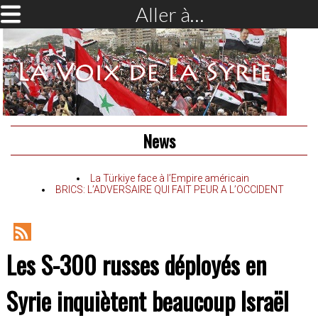
Aller à…
News
La Türkiye face à l’Empire américain
BRICS: L’ADVERSAIRE QUI FAIT PEUR A L’OCCIDENT
RSS
Les S-300 russes déployés en
Feed
Syrie inquiètent beaucoup Israël