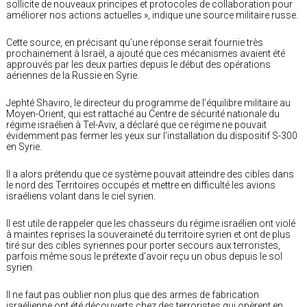
sollicite de nouveaux principes et protocoles de collaboration pour
améliorer nos actions actuelles », indique une source militaire russe.
Cette source, en précisant qu’une réponse serait fournie très
prochainement à Israël, a ajouté que ces mécanismes avaient été
approuvés par les deux parties depuis le début des opérations
aériennes de la Russie en Syrie.
Jephté Shaviro, le directeur du programme de l’équilibre militaire au
Moyen-Orient, qui est rattaché au Centre de sécurité nationale du
régime israélien à Tel-Aviv, a déclaré que ce régime ne pouvait
évidemment pas fermer les yeux sur l’installation du dispositif S-300
en Syrie.
Il a alors prétendu que ce système pouvait atteindre des cibles dans
le nord des Territoires occupés et mettre en difficulté les avions
israéliens volant dans le ciel syrien.
Il est utile de rappeler que les chasseurs du régime israélien ont violé
à maintes reprises la souveraineté du territoire syrien et ont de plus
tiré sur des cibles syriennes pour porter secours aux terroristes,
parfois même sous le prétexte d’avoir reçu un obus depuis le sol
syrien.
Il ne faut pas oublier non plus que des armes de fabrication
israélienne ont été découverts chez des terroristes qui opèrent en