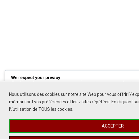
We respect your privacy
Cookies help us improve your experience, deliver personalized cont
can choose which cookies to allow by clicking
Customize
. Click
All
to decline non-essential cookies.
Nous utilisons des cookies sur notre site Web pour vous offrir l\'ex
mémorisant vos préférences et les visites répétées. En cliquant s
Customize
l\'utilisation de TOUS les cookies.
Reject All
ACCEPTER
Accept All