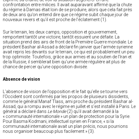
confrontation entre milices. Il avait auparavant affirmé que la chute
du régime à Damas était loin de se produire, alors que cela fait près
de deux ans qu’on entend dire que ce régime subit chaque jour de
nouveaux revers et qu’il est proche de l’éclatement (1).
Sur le terrain, les deux camps, opposition et gouvernement,
remportent tantôt une victoire, tantôt essuient une défaite. La
situation prend des airs de front de la Première Guerre mondiale. Le
président Bashar al-Assad a déclaré fin janvier que l’armée syrienne
avait repris les devants sur le terrain, ce qui est probablement un peu
trop optimiste. Toutefois, grâce aux armes et au soutien de l’Iran et
de la Russie, il semblerait bien qu’une armée régulière ait plus de
chance de percer qu’une opposition divisée.
Absence de vision
L’absence de vision de l’opposition et le fait qu’elle se tourne vers
l’Occident sont confirmés par les propos de plusieurs dissidents,
comme le général Manaf Tlass, ami proche du président Bashar al-
Assad, qui a rompu avec le régime en juillet et s’est installé à Paris. Le
général a déclaré dans
Le Monde
(2) qu’il avait demandé à la
« communauté internationale » un plan de protection pour la Syrie.
Pour Basma Kodmani, intellectuel syrien en France, « si la
communauté internationale avait un plan précis, nous pourrions
nous organiser beaucoup plus facilement » (3).