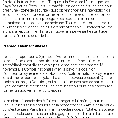
Patriot à la frontière entre la Turquie et la Syrie par l’Allemagne, les
Pays-Bas et les États-Unis. Le matériel est donc déjà sur place pour
créer une « zone de sécurité » qui doit renforcer une interdiction de
vol qui n’a pas encore été formellement décrétée contre les forces
aériennes syriennes et « protéger » les rebelles syriens en
garantissant une couverture aérienne. Tout est prêt pour permettre
aux rebelles de lancer une plus grande offensive. L’Occident pourra
alors s’allier, comme il l’a fait en Libye, en intervenant en tant que
forces aériennes des rebelles.
Irrémédiablement divisée
Ce beau projet pour la Syrie soulève néanmoins quelques questions.
Le problème, c’est l’opposition syrienne elle-même qui reste
irrémédiablement divisée et n’a pas le moindre programme. Mi-
novembre, le Conseil national syrien, à savoir la coalition
d’opposition syrienne, a été rebaptisé « Coalition nationale syrienne »
lors d’une rencontre au Qatar et a élu un nouveau président. Quatre
mois plus tard, la Coalition, qui n’a pratiquement pas de partisans en
Syrie, comme le reconnaît l’Occident, n’est toujours pas parvenue à
former un gouvernement provisoire.
Le ministre français des Affaires étrangères lui-même, Laurent
Fabius, a baissé les bras lors de la rencontre des « Amis de la Syrie »
qui s’est tenue à Paris fin janvier. Il a déclaré que, si l’État et la société
syrienne éclataient, les islamistes gagneraient du terrain. Il a en outre
exprimé sa crainte de voir la situation dégénérer en une