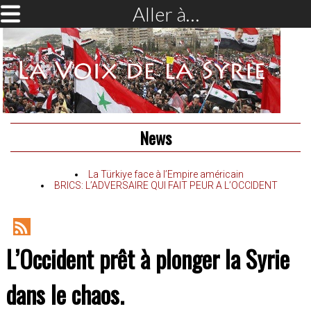
Aller à…
News
La Türkiye face à l’Empire américain
BRICS: L’ADVERSAIRE QUI FAIT PEUR A L’OCCIDENT
RSS
L’Occident prêt à plonger la Syrie
Feed
dans le chaos.