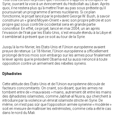
Syrie, ouvrant la voie à un évincement du Hezbollah au Liban. Après
quoi, il ne restera plus qu’à mettre l’Iran au pas sous prétexte qu’il
poursuivrait un programme d’armes nucléaires. Si ce plan
fonctionne, le projet lancé par le président George W. Bush, à savoir
construire un « grand Moyen-Orient » avec son propre pétrole et son
propre gaz sous contrôle occidental sera en grande partie
concrétisé. En effet, ce projet, lancé en mai 2004, un an après
l’invasion de l’Irak par les États-Unis, s’est ensuite étendu à la Libye et
il semblerait à présent que ce soit au tour de la Syrie.
Jusqu’à la mi-février, les Etats-Unis et l’Union européenne avaient
preuve de retenue. Le 18 février, l’Union européenne a officiellement
prolongé de trois mois son embargo sur les armes pour finalement
le lever après que le président Obama eut lui aussi renoncé à toute
opposition contre un armement des rebelles syriens.
Djihadistes
Cette attitude des États-Unis et de l’Union européenne découle de
facteurs concomitants. On craint, soi-disant, que les armes ne
tombent entre de « mauvaises » mains, autrement dit entre les mains
des djihadistes islamistes, comme Jabhat-al Nusra, qui cherchent à
introduire par la violence un émirat islamiste stricte en Syrie. De
même, on n’est pas sûr que l’opposition armée syrienne « modérée »
soit en mesure de maîtriser les extrémistes, comme cela a été le cas
dans le nord du Mali.