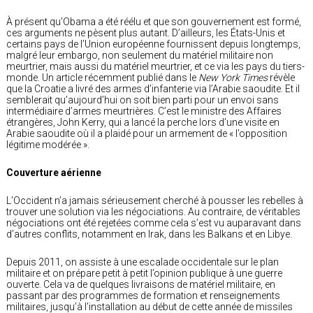
À présent qu’Obama a été réélu et que son gouvernement est formé,
ces arguments ne pèsent plus autant. D’ailleurs, les États-Unis et
certains pays de l’Union européenne fournissent depuis longtemps,
malgré leur embargo, non seulement du matériel militaire non
meurtrier, mais aussi du matériel meurtrier, et ce via les pays du tiers-
monde. Un article récemment publié dans le
New York Times
révèle
que la Croatie a livré des armes d’infanterie via l’Arabie saoudite. Et il
semblerait qu’aujourd’hui on soit bien parti pour un envoi sans
intermédiaire d’armes meurtrières. C’est le ministre des Affaires
étrangères, John Kerry, qui a lancé la perche lors d’une visite en
Arabie saoudite où il a plaidé pour un armement de « l’opposition
légitime modérée ».
Couverture aérienne
L’Occident n’a jamais sérieusement cherché à pousser les rebelles à
trouver une solution via les négociations. Au contraire, de véritables
négociations ont été rejetées comme cela s’est vu auparavant dans
d’autres conflits, notamment en Irak, dans les Balkans et en Libye.
Depuis 2011, on assiste à une escalade occidentale sur le plan
militaire et on prépare petit à petit l’opinion publique à une guerre
ouverte. Cela va de quelques livraisons de matériel militaire, en
passant par des programmes de formation et renseignements
militaires, jusqu’à l’installation au début de cette année de missiles