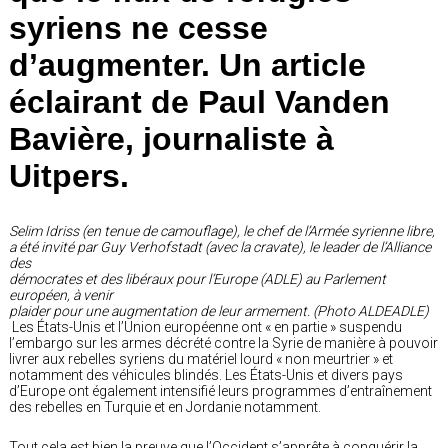
syriens ne cesse
d’augmenter. Un article
éclairant de Paul Vanden
Bavière, journaliste à
Uitpers.
Selim Idriss (en tenue de camouflage), le chef de l’Armée syrienne libre,
a été invité par Guy Verhofstadt (avec la cravate), le leader de l’Alliance
des
démocrates et des libéraux pour l’Europe (ADLE) au Parlement
européen, à venir
plaider pour une augmentation de leur armement. (Photo ALDEADLE)
Les États-Unis et l’Union européenne ont « en partie » suspendu
l’embargo sur les armes décrété contre la Syrie de manière à pouvoir
livrer aux rebelles syriens du matériel lourd « non meurtrier » et
notamment des véhicules blindés. Les États-Unis et divers pays
d’Europe ont également intensifié leurs programmes d’entraînement
des rebelles en Turquie et en Jordanie notamment.
Tout cela est bien la preuve que l’Occident s’apprête à conquérir la