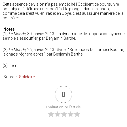
Cette absence de vision n’a pas empêché l’Occident de poursuivre
son objectif. Détruire une société et la plonger dans le chaos,
comme cela s’est vu en Irak et en Libye, c’est aussi une manière de la
contrôler.
Notes
(1)
Le Monde
, 30 janvier 2013 : La dynamique de l’opposition syrienne
semble s’essouffler, par Benjamin Barthe.
(2)
Le Monde
, 26 janvier 2013 : Syrie : “Si le chaos fait tomber Bachar,
le chaos régnera après”, par Benjamin Barthe.
(3) Idem.
Source :
Solidaire
0
Évaluation de l'article