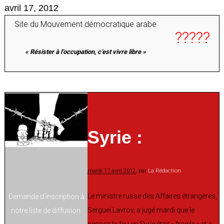
avril 17, 2012
Site du Mouvement démocratique arabe
?????
« Résister à l’occupation, c’est vivre libre »
Syrie :
mardi 17 avril 2012
, par
La Rédaction
Le ministre russe des Affaires étrangères,
Demande d’inscription à
Sergueï Lavrov, a jugé mardi que le
notre liste de diffusion
cessez-le-feu en Syrie était « fragile » et a