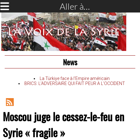
Aller à…
News
La Türkiye face à l’Empire américain
BRICS: L’ADVERSAIRE QUI FAIT PEUR A L’OCCIDENT
RSS
Moscou juge le cessez-le-feu en
Feed
Syrie « fragile »