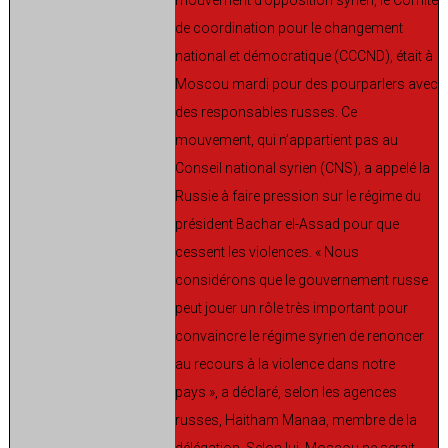
de coordination pour le changement
national et démocratique (CCCND), était à
Moscou mardi pour des pourparlers avec
des responsables russes. Ce
mouvement, qui n’appartient pas au
Conseil national syrien (CNS), a appelé la
Russie à faire pression sur le régime du
président Bachar el-Assad pour que
cessent les violences. « Nous
considérons que le gouvernement russe
peut jouer un rôle très important pour
convaincre le régime syrien de renoncer
au recours à la violence dans notre
pays », a déclaré, selon les agences
russes, Haitham Manaa, membre de la
délégation. Selon lui, Moscou ne serait