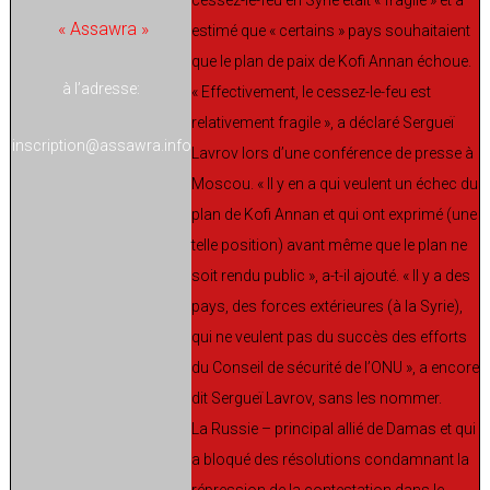
« Assawra »
estimé que « certains » pays souhaitaient
que le plan de paix de Kofi Annan échoue.
à l’adresse:
« Effectivement, le cessez-le-feu est
relativement fragile », a déclaré Sergueï
inscription@assawra.info
Lavrov lors d’une conférence de presse à
Moscou. « Il y en a qui veulent un échec du
plan de Kofi Annan et qui ont exprimé (une
telle position) avant même que le plan ne
soit rendu public », a-t-il ajouté. « Il y a des
pays, des forces extérieures (à la Syrie),
qui ne veulent pas du succès des efforts
du Conseil de sécurité de l’ONU », a encore
dit Sergueï Lavrov, sans les nommer.
La Russie – principal allié de Damas et qui
a bloqué des résolutions condamnant la
répression de la contestation dans le