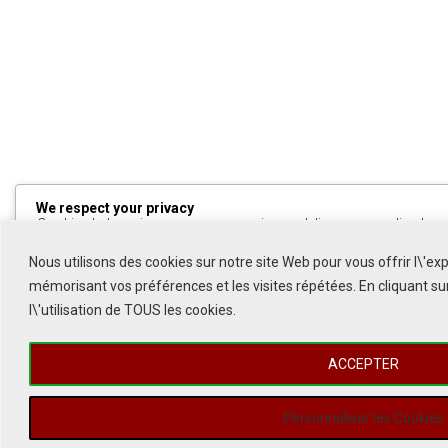
We respect your privacy
Cookies help us improve your experience, deliver personalized cont
can choose which cookies to allow by clicking
Customize
. Click
All
to decline non-essential cookies.
Nous utilisons des cookies sur notre site Web pour vous offrir l\'ex
mémorisant vos préférences et les visites répétées. En cliquant s
Customize
l\'utilisation de TOUS les cookies.
Reject All
ACCEPTER
Accept All
Powered by
Personnaliser les Cookies