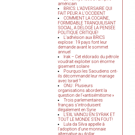
américain
BRICS: L’ADVERSAIRE QUI
FAIT PEUR A L’OCCIDENT
COMMENT LA COCAÏNE,
FORMIDABLE TRANQUILISANT
SOCIAL, A DÉLOGÉ LA PENSÉE
POLITIQUE CRITIQUE!
L’adhésion aux BRICS
explose : 19 pays font leur
demande avant le sommet
annuel
Irak – Cet eldorado du pétrole
voudrait exploiter son énorme
gisement solaire
Pourquoi les Saoudiens ont-
ils décommandé leur mariage
avec Israël ?
ONU : Plusieurs
organisations abordent la
question de l’«antisémitisme »
Trois parlementaires
français s’introduisent
illégalement en Syrie
L’EIIL VAINCU EN SYRAK ET
TOUT LE MONDE S’EN FOUT!
Lula da Silva appelle à
l’adoption d’une monnaie
alternative au dollar