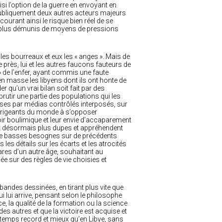
isi l’option de la guerre en envoyant en
publiquement deux autres acteurs majeurs
urant ainsi le risque bien réel de se
n plus démunis de moyens de pressions
 les bourreaux et eux les « anges ». Mais de
 près, lui et les autres faucons fauteurs de
 » de l’enfer, ayant commis une faute
n masse les libyens dont ils ont honte de
 qu’un vrai bilan soit fait par des
rutir une partie des populations qui les
sses par médias contrôlés interposés, sur
 dirigeants du monde à s’opposer
oir boulimique et leur envie d’accaparement
ont désormais plus dupes et appréhendent
r de basses besognes sur de précédents
 les détails sur les écarts et les atrocités
res d’un autre âge, souhaitant au
ée sur des règles de vie choisies et
bandes dessinées, en tirant plus vite que
i lui arrive, pensant selon le philosophe
nce, la qualité de la formation ou la science
s autres et que la victoire est acquise et
un temps record et mieux qu’en Libye, sans