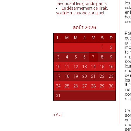
les
favorisant les grands partis
écl
Le désarmement de l’Irak,
en 
voilà le mensonge originel
heu
com
août 2026
Pou
L
M
M
J
V
S
D
que
gue
1
2
mor
fai
org
3
4
5
6
7
8
9
sou
leu
10
11
12
13
14
15
16
ouv
de 
17
18
19
20
21
22
23
les
thé
24
25
26
27
28
29
30
ins
con
31
res
Ce 
« Avr
son
que
occ
ser