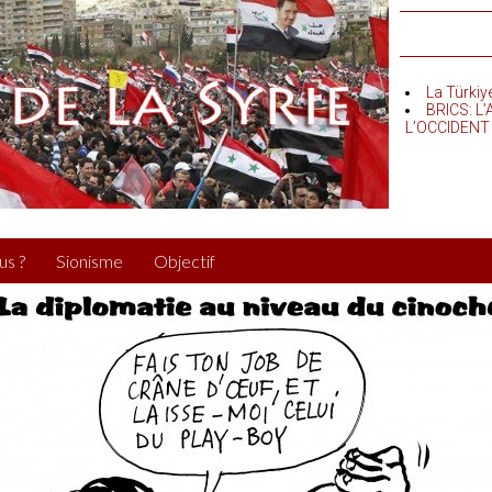
La Türkiy
BRICS: L
L’OCCIDENT
us ?
Sionisme
Objectif