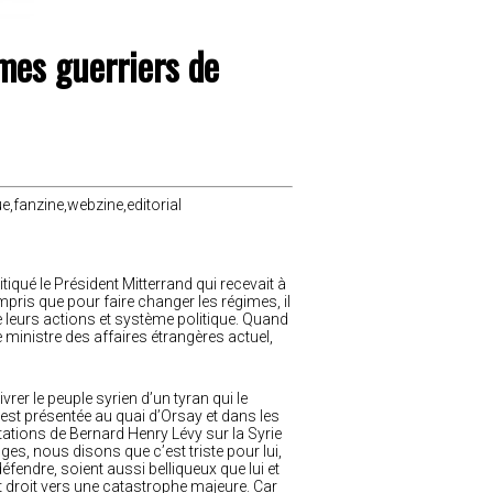
smes guerriers de
ué le Président Mitterrand qui recevait à
pris que pour faire changer les régimes, il
 de leurs actions et système politique. Quand
inistre des affaires étrangères actuel,
ivrer le peuple syrien d’un tyran qui le
 est présentée au quai d’Orsay et dans les
ations de Bernard Henry Lévy sur la Syrie
nges, nous disons que c’est triste pour lui,
fendre, soient aussi belliqueux que lui et
t droit vers une catastrophe majeure. Car