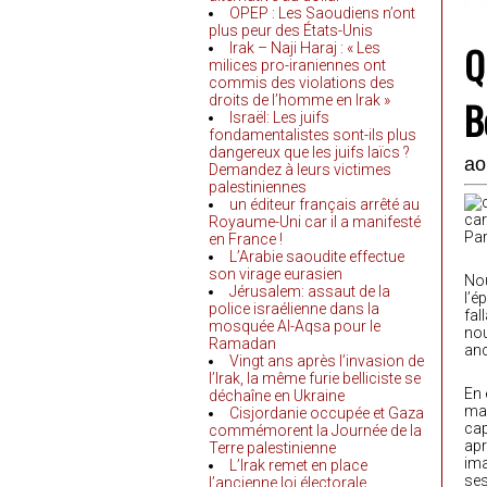
OPEP : Les Saoudiens n’ont
plus peur des États-Unis
Q
Irak – Naji Haraj : « Les
milices pro-iraniennes ont
commis des violations des
droits de l’homme en Irak »
B
Israël: Les juifs
fondamentalistes sont-ils plus
dangereux que les juifs laïcs ?
ao
Demandez à leurs victimes
palestiniennes
un éditeur français arrêté au
Royaume-Uni car il a manifesté
Pa
en France !
L’Arabie saoudite effectue
son virage eurasien
Nou
Jérusalem: assaut de la
l’é
police israélienne dans la
fal
mosquée Al-Aqsa pour le
nou
Ramadan
anc
Vingt ans après l’invasion de
l’Irak, la même furie belliciste se
En 
déchaîne en Ukraine
mar
Cisjordanie occupée et Gaza
cap
commémorent la Journée de la
apr
Terre palestinienne
ima
L’Irak remet en place
ses
l’ancienne loi électorale