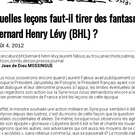
uelles leçons faut-il tirer des fanta
ernard Henry Lévy (BHL) ?
ût 4, 2012
r
Jean de Dieu MOSSINGUE
s nous souvenons encore quand Laurent Fabius avait publiquement critiq
poque le Président Jaruzelsky de Pologne, le Président français ayant com
lait dialoguer et leur démontrer preuves à l’appui, les limites éventuelles
s regardons son action sur la Syrie nous nous demandons encore si le m
ien premier ministre de France a tiré les leçons de cette époque.
effet, le ministre souhaite une action militaire en Syrie pour semble-t-il dél
tyrise depuis des lustres, c’est du moins de cette façon que la question
itales occidentales et alliées. De même, lorsque nous observons les agit
ès son épopée « glorieuse » Libyenne dont-il est si fier et chante les loua
ginons que les autres, ses adversaires qui ont aussi les moyens de se dé
 « acolytes », sans retenue comme lui, que se passerait-il? Le monde irai