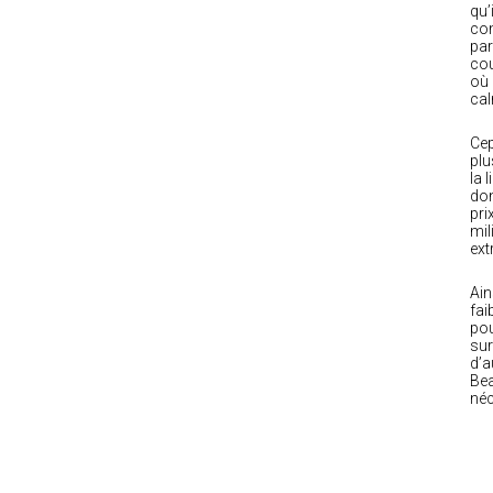
qu’
com
par
cou
où 
cal
Cep
plu
la 
don
pri
mil
ext
Ain
fai
pou
sur
d’a
Bea
néc