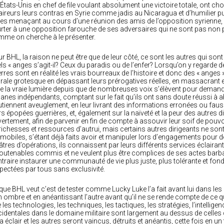
 États-Unis en chef de file voulant absolument une victoire totale, ont cho
aireurs leurs contras en Syrie comme jadis au Nicaragua et d’humilier 
les menaçant au cours d’une réunion des amis de l’opposition syrienne, co
rter à une opposition farouche de ses adversaires qui ne sont pas no
me on cherche à le présenter.
r BHL, la raison ne peut être que de leur côté, ce sont les autres qui sont
ls « anges s’agit-il? Ceux du paradis ou de l’enfer? Lorsqu’on y regarde de
rres sont en réalité les vrais bourreaux de l’histoire et donc des « anges
ale grotesque en dépassant leurs prérogatives réelles, en massacrant e
re la vraie lumière depuis que de nombreuses voix s’élèvent pour demander
anes indépendants, comptant sur le fait qu’ils ont sans doute réussi à ab
tiennent aveuglement, en leur livrant des informations erronées ou fau
rs épopées guerrières, et, également sur la naïveté et la peur des autres
ertement, afin de parvenir en fin de compte à assouvir leur soif de pouv
richesses et ressources d’autrui, mais certains autres dirigeants ne s
 mobiles, s’étant déjà faits avoir et manipuler lors d’engagements pou
âtres d’opérations, ils connaissent par leurs différents services éclairants
outenables commis et ne veulent plus être complices de ses actes barba
traire instaurer une communauté de vie plus juste, plus tolérante et fond
pectées par tous sans exclusivité.
que BHL veut c’est de tester comme Lucky Luke l’a fait avant lui dans les 
 ombre et en anéantissant l’autre avant qu’il ne se rende compte de ce qu
 les technologies, les techniques, les tactiques, les stratégies, l’intellige
identales dans le domaine militaire sont largement au dessus de celles de
a éclair et les autres seront vaincus, détruits et anéantis, cette fois en 