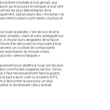
solutiste s’installe à tout jamais, eux
 raison qui le pousse à manquer à tout vent
ermes les plus élémentaires de la
quement, sait produire des « miracles » là
es interlocuteurs sont restés courtois et
ui toute la planète, c’est de son droit le
cipes simples, clairs et sans ambiguïté sur
, à choisir leurs dirigeants de la façon
d’envie d’en découdre en imposant à tout
 parvenir, un cocktail de composants
gimes autoritaires du moyen-orient,
supposés « démocratiques ».
s puissant pour abattre à coup sûr les plus
s biens comme des vulgaires larcins. Sinon,
, il faut nécessairement faire la guerre,
as le seul a avoir voté ou soutenu le PS,
arti à décrocher la lune pour un seul.
utenir si dorénavant cela s’avérait