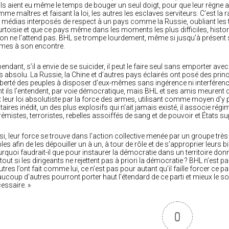
ils aient eu même le temps de bouger un seul doigt, pour que leur règne ab
me maîtres et faisant la loi, les autres les esclaves serviteurs. C’est la
 médias interposés de respect à un pays comme la Russie, oubliant les t
rtoisie et que ce pays même dans les moments les plus difficiles, histori
on ne l’attend pas. BHL se trompe lourdement, même si jusqu’à présent s
mes à son encontre.
endant, s’il a envie de se suicider, il peut le faire seul sans emporter avec l
s absolu. La Russie, la Chine et d’autres pays éclairés ont posé des prin
liberté des peuples à disposer d’eux-mêmes sans ingérence ni interférence
t ils l’entendent, par voie démocratique, mais BHL et ses amis meurent 
x leur loi absolutiste par la force des armes, utilisant comme moyen d’y
itaires inédit, un des plus explosifs qui n’ait jamais existé, il associe ré
rémistes, terroristes, rebelles assoiffés de sang et de pouvoir et États 
si, leur force se trouve dans l’action collective menée par un groupe trè
bles afin de les dépouiller un à un, à tour de rôle et de s’approprier leur
rquoi faudrait-il que pour instaurer la démocratie dans un territoire donné
tout si les dirigeants ne rejettent pas à priori la démocratie ? BHL n’est p
utres l’ont fait comme lui, ce n’est pas pour autant qu’il faille forcer ce p
ucoup d’autres pourront porter haut l’étendard de ce parti et mieux le so
essaire. »
0