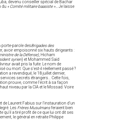
ouba, devenu conseiller spécial de Bachar
in du
« Comité militaire baasiste »…
Je laisse
n porte-parole des
Brigades des
ier, avoir empoisonné six hauts dirigeants :
ministre de la Défense)
, Hicham
sident syrien
) et Mohammed Saïd
 livreur avait pris la fuite. Le nom de
isé ou mort. Que s’est-il réellement passé ?
n a revendiqué, le 18 juillet dernier,
s services secrets étrangers… Cette fois,
ration prouve, comme l’écrit à sa façon
à haut niveau par la CIA et le Mossad. Voire
t de Laurent Fabius sur l’instauration d’un
degré. Les
Frères Musulmans
feraient bien
qu’il a tiré profit de ce que lui ont dit ses
ent, le général en retraite Philippe