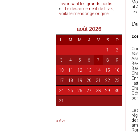
Mos
favorisant les grands partis
al
Le désarmement de l’Irak,
les
voilà le mensonge originel
L’a
août 2026
cor
L
M
M
J
V
S
D
Cou
1
2
Sa
As
3
4
5
6
7
8
9
Bek
Ba
10
11
12
13
14
15
16
Cha
En 
17
18
19
20
21
22
23
l’a
Cha
24
25
26
27
28
29
30
Gér
par
31
Le 
rég
de 
« Avr
ami
Ron