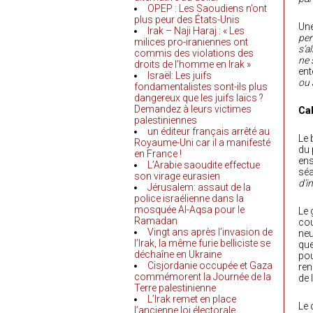
OPEP : Les Saoudiens n’ont
plus peur des États-Unis
Une
Irak – Naji Haraj : « Les
per
milices pro-iraniennes ont
s’a
commis des violations des
ne 
droits de l’homme en Irak »
en
Israël: Les juifs
ou 
fondamentalistes sont-ils plus
dangereux que les juifs laïcs ?
Demandez à leurs victimes
Cal
palestiniennes
un éditeur français arrêté au
Le 
Royaume-Uni car il a manifesté
du 
en France !
ens
L’Arabie saoudite effectue
séa
son virage eurasien
d’i
Jérusalem: assaut de la
police israélienne dans la
mosquée Al-Aqsa pour le
Le 
Ramadan
cou
Vingt ans après l’invasion de
neu
l’Irak, la même furie belliciste se
que
déchaîne en Ukraine
pou
Cisjordanie occupée et Gaza
ren
commémorent la Journée de la
de 
Terre palestinienne
L’Irak remet en place
Le
l’ancienne loi électorale