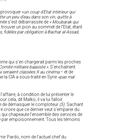
à provoquer «
un coup d’Etat intérieur qui
e un peu d’eau dans son vin, quitte à
rmée s’est débarrassée de
« Moubarak qui
 à trouver un pion
au sommet de l’Etat, étant
, fidèles par obligation à Bachar al-Assad,
mme qui s’en chargerait parmi les proches
Comité militaire baasiste ».
S’enchaînent
i seraient classées X au cinéma
– et de
 la CIA a sous-traité en Syrie
«pas mal
 l’affaire, à condition de lui présenter le
ur cela, dit Malko, il va lui falloir
ble de démasquer le comploteur
(5).
Sachant
e croire que ce dernier veut s’emparer du
ouk qui chapeaute l’ensemble des services de
lle par empoisonnement. Tous les témoins
mir Pardo, nom de l’actuel chef du