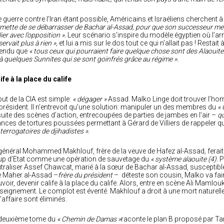
 guerre contre l’Iran étant possible, Américains et Israéliens cherchent 
mette de se débarrasser de Bachar al-Assad, pour que son successeur mett
llier avec l’opposition ».
Leur scénario s’inspire du modèle égyptien où l’a
servait plus à rien »,
et lui a mis sur le dos tout ce qui n’allait pas ! Restait
tendu que
« tous ceux qui pourraient faire quelque chose sont des Alaouites
à quelques Sunnites qui se sont goinfrés grâce au régime ».
ife à la place du calife
but de la CIA est simple:
« dégager »
Assad. Malko Linge doit trouver l’ho
président. Il n’entrevoit qu’une solution: manipuler un des membres du
« 
uite des scènes d’action, entrecoupées de parties de jambes en l’air –
qu
nces de tortures poussées permettant à Gérard de Villiers de rappeler que
nterrogatoires de djihadistes »
.
général Mohammed Makhlouf, frère de la veuve de Hafez al-Assad
,
ferait
p d’Etat comme une opération de sauvetage du
« système alaouite (4).
Po
traliser Assef Chawcat, marié à la sœur de Bachar al-Assad, suscepti
 Maher al-Assad –
frère du président
– déteste son cousin, Malko va fair
voir, devenir calife à la place du calife. Alors, entre en scène Ali Maml
seignement. Le complot est éventé. Makhlouf a droit à une mort nature
l’affaire sont éliminés.
 deuxième tome du
« Chemin de Damas »
raconte le plan B proposé par Ta