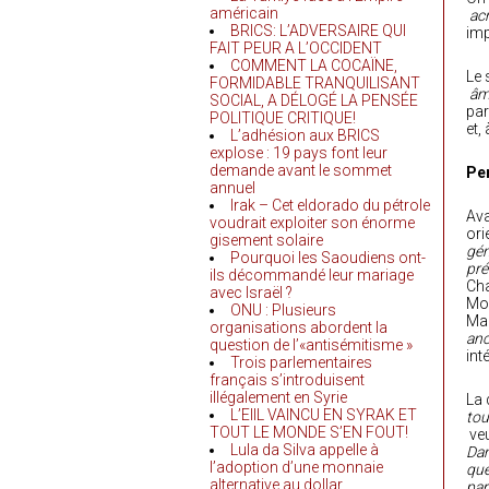
américain
ac
BRICS: L’ADVERSAIRE QUI
imp
FAIT PEUR A L’OCCIDENT
COMMENT LA COCAÏNE,
Le 
FORMIDABLE TRANQUILISANT
âme
SOCIAL, A DÉLOGÉ LA PENSÉE
par
POLITIQUE CRITIQUE!
et,
L’adhésion aux BRICS
explose : 19 pays font leur
demande avant le sommet
Per
annuel
Irak – Cet eldorado du pétrole
Ava
voudrait exploiter son énorme
ori
gisement solaire
gén
Pourquoi les Saoudiens ont-
pré
ils décommandé leur mariage
Ch
avec Israël ?
Mo
ONU : Plusieurs
Ma
organisations abordent la
anc
question de l’«antisémitisme »
int
Trois parlementaires
français s’introduisent
illégalement en Syrie
La 
L’EIIL VAINCU EN SYRAK ET
tou
TOUT LE MONDE S’EN FOUT!
ve
Lula da Silva appelle à
Dam
l’adoption d’une monnaie
que
alternative au dollar
par