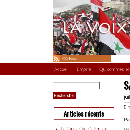
RSS Feed
Accueil
Empire
Qui sommes no
S
Rechercher :
ju
Dim
Articles récents
Pa
La Türkiye face à l’Empire
On 