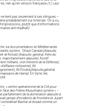
es, rien qu’en version française
(1).
Leur
 ne tient pas seulement à ses intrigues –
ne préalablement sur le terrain. On a vu,
d’impressions, plutôt que d’informations
nnaires anti-Kadhafi)
.
aîchir sa documentation en Méditerranée
igeants syriens : Ghazi Canaan
(Alaouite,
her al-Assad
(Alaouite, général, frère du
e, majoritairement alaouite),
Assef
nt militaire, vice-ministre de la Défense)
,
d’affaires richissime)
, Ali
seignement)
, Ali Douba
(Alaouite,général,
e massacre de Hama).
En Syrie, les
cité.
pre,
« centre opérationnel de la CIA pour
 en face des Frères Musulmans syriens » –
it parfaitement de la domination alaouite à
vait jamais d’incidents de frontière et, à part
aël considérait Bachar al-Assad comme un
… ».