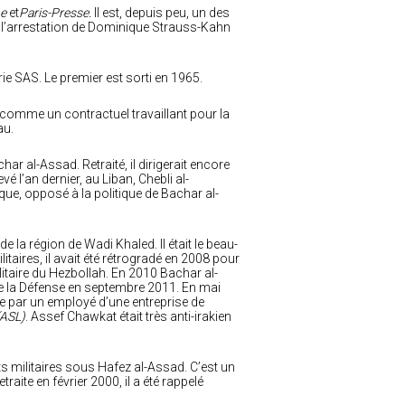
e
et
Paris-Presse.
Il est, depuis peu, un des
e l’arrestation de Dominique Strauss-Kahn
ie SAS. Le premier est sorti en 1965.
é comme un contractuel travaillant pour la
au.
r al-Assad. Retraité, il dirigerait encore
é l’an dernier, au Liban, Chebli al-
ue, opposé à la politique de Bachar al-
e la région de Wadi Khaled. Il était le beau-
aires, il avait été rétrogradé en 2008 pour
taire du Hezbollah. En 2010 Bachar al-
de la Défense en septembre 2011. En mai
 par un employé d’une entreprise de
(ASL)
. Assef Chawkat était très anti-irakien
s militaires sous Hafez al-Assad. C’est un
te en février 2000, il a été rappelé