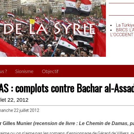
La Türkiy
BRICS: L
L’OCCIDENT
us ?
Sionisme
Objectif
AS : complots contre Bachar al-Assa
illet 22, 2012
anche 22 juillet 2012
r Gilles Munier
(recension de livre : Le Chemin de Damas, par
aime ou on n’aime pas les romans d’espionnage de Gérard de Villiers, p