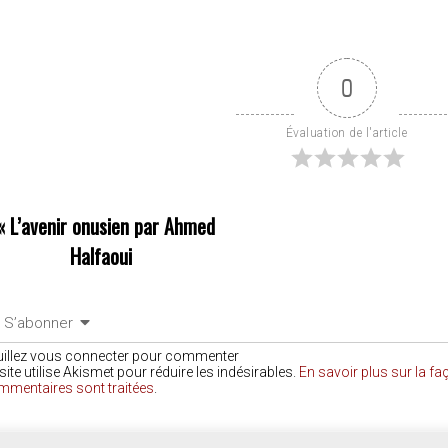
0
Évaluation de l'article
«
L’avenir onusien par Ahmed
Halfaoui
S’abonner
uillez vous connecter pour commenter
site utilise Akismet pour réduire les indésirables.
En savoir plus sur la f
mmentaires sont traitées
.
COMMENTAIRES