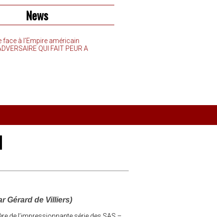
News
e face à l’Empire américain
’ADVERSAIRE QUI FAIT PEUR A
d
 Gérard de Villiers)
ère de l’impressionnante série des SAS –