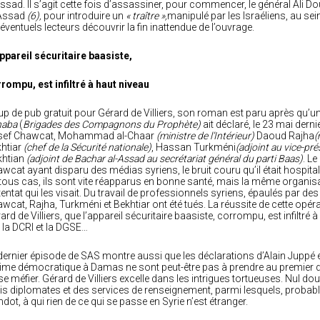
sad. Il s’agit cette fois d’assassiner, pour commencer, le général Ali D
-Assad
(6),
pour introduire un
« traître »,
manipulé par les Israéliens, au se
 éventuels lecteurs découvrir la fin inattendue de l’ouvrage.
ppareil sécuritaire baasiste,
rompu, est infiltré à haut niveau
p de pub gratuit pour Gérard de Villiers, son roman est paru après qu’u
haba
(
Brigades des Compagnons du Prophète)
ait déclaré, le 23 mai dern
sef Chawcat, Mohammad al-Chaar
(ministre de l’Intérieur)
Daoud Rajha
(
htiar
(chef de la Sécurité nationale)
, Hassan Turkméni
(adjoint au vice-pré
khtian
(adjoint de Bachar al-Assad au secrétariat général du parti Baas)
. Le
wcat ayant disparu des médias syriens, le bruit couru qu’il était hospital
tous cas, ils sont vite réapparus en bonne santé, mais la même organisatio
ttentat qui les visait. Du travail de professionnels syriens, épaulés par de
wcat, Rajha, Turkméni et Bekhtiar ont été tués. La réussite de cette opé
ard de Villiers, que l’appareil sécuritaire baasiste, corrompu, est infiltré 
 la DCRI et la DGSE…
dernier épisode de SAS montre aussi que les déclarations d’Alain Juppé e
ime démocratique à Damas ne sont peut-être pas à prendre au premier 
se méfier. Gérard de Villiers excelle dans les intrigues tortueuses. Nul doute 
s diplomates et des services de renseignement, parmi lesquels, probablem
dot, à qui rien de ce qui se passe en Syrie n’est étranger.