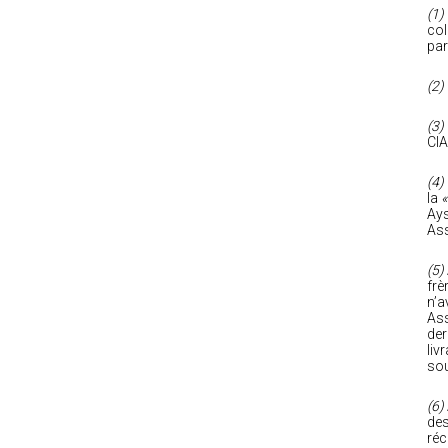
(1)
col
par
(2)
(3)
CIA
(4)
la
«
Ays
As
(5)
frè
n’a
Ass
der
liv
sou
(6)
des
réc