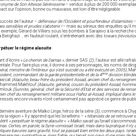
ronyme de Son Altesse Sérénissime
– vendus à plus de 200 000 exemplair
act sur l’opinion, bonne ou mauvaise, est loin d’être négligeable.
succès de l’auteur –
défenseur de l’Occident et pourfendeur d’islamistes
–
s sensibles et prudes s’abstenir !
– mais au sérieux des enquêtes qu’il mè
 exemple, Gérard de Villiers sous les bombes à Sarajevo à la recherche 
 à Benghazi … en fauteuil roulant
,
s’entretenant avec des
towars
(révolutio
pétuer le régime alaouite
nt d’écrire
« Le chemin de Damas »
, dernier SAS
(2),
l’auteur est allé rafr
entale. Pour faire plus vrai, il donne à ses personnages, les noms de dir
éral, ministre de l’Intérieur qui s’est suicidé ou a été exécuté en 2005)
, Ma
ème
sident, commandant de la garde présidentielle et de la 4
division blindé
awcat
(Alaouite, beau-frère du président Assad, ancien chef du renseigneme
hammed Makhlouf
(Alaouite, général, cousin du président Assad, homme 
mlouk
(Sunnite, général, chef de la Sécurité d’Etat et des services de ren
ien chef du renseignement militaire sous Hafez al-Assad, impliqué dans l
éressés encore vivants n’ont certainement pas apprécié ce genre de publi
dernière aventure de Malko Linge, héros de la série
(3)
, commence à Chy
te la région »
. Il y apprend que les Israéliens –
« tétanisés de se retrouver
ulent
« perpétuer le régime alaouite ». « Malko savait qu’Israël s’accommoda
as. Certes, en parole, la Syrie vomissait Israël, mais dans la pratique il n’y a
lques bavures sans gravité, tout se passait bien entre les deux pays. Isr
tenaire peu sympathique, mais fiable, qui tenait son pays d’une main de fer