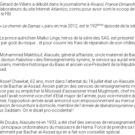
Gérard de Villiers a débuté dans le journalisme à
Rivarol,
France-Dimanch
laborateurs du site Internet
Atlantico
, connu pour avoir sorti le scoop d
 le FBI.
ème
« Le chemin de Damas »,
paru en mai 2012, est le 192
épisode de la sér
Le prince autrichien Malko Linge, héros de la série des SAS, est présent
 par goût du risque… et pour couvrir les frais de réparation de son châte
Mohammed Makhlouf, Alaouite, général affairiste, oncle maternel de Bacha
 Section Palestine »
des Renseignements syriens, le service qui aurait enlev
sami, membre historique du Baas et ancien vice-Président de la Républiq
sad.
Assef Chawkat, 62 ans, mort dans l’attentat du 18 juillet était un Alaouite d
re de Bachar al-Assad. Ancien patron des services de renseignements milit
voir pas su empêcher le Mossad d’assassiner Imad Mughniyeh, chef mili
ad l’avait nommé vice-chef d’Etat major de l’armée, puis vice-ministre 
nier, l’opposition armée avait annoncé son empoisonnement au mercure
raison de nourriture à domicile, membre de l’
Armée de libération
syrienne 
s Saddam. On le disait pro-occidental !
Ali Douba, Alaouite né en 1933, a été chef des services de renseignement
 principaux ordonnateurs du massacre de Hama. Forcé de prendre sa retrai
emment par Bachar al-Assad qui en a fait son conseiller spécial.